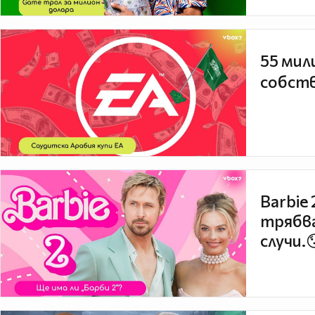
55 мил
собств
Barbie
трябва
случи.