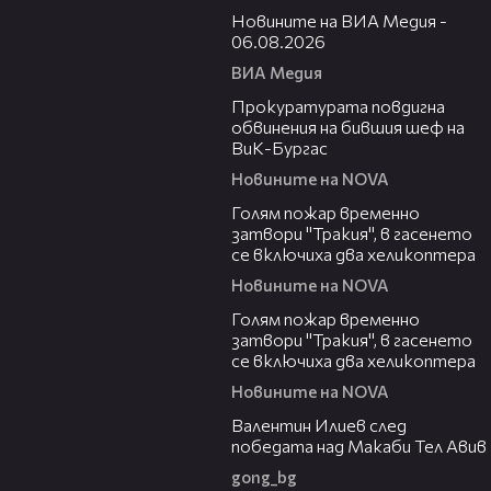
Новините на ВИА Медия -
06.08.2026
ВИА Медия
00:32
Прокуратурата повдигна
обвинения на бившия шеф на
ВиК-Бургас
Новините на NOVA
03:06
Голям пожар временно
затвори "Тракия", в гасенето
се включиха два хеликоптера
Новините на NOVA
03:39
Голям пожар временно
затвори "Тракия", в гасенето
се включиха два хеликоптера
Новините на NOVA
06:38
Валентин Илиев след
победата над Макаби Тел Авив
gong_bg
02:47