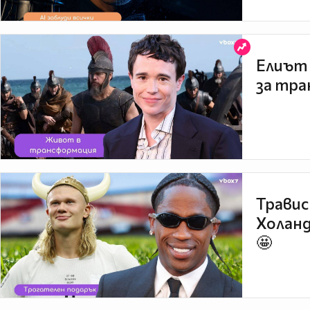
Елиът 
за тра
Травис
Холанд
🤩