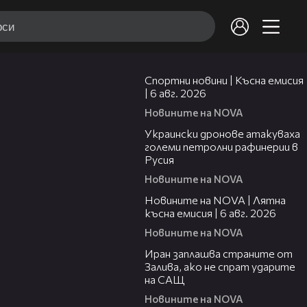
04:51
Спортни новини | Късна емисия
| 6 авг. 2026
Новините на NOVA
00:41
Украински дронове атакуваха
големи петролни рафинерии в
Русия
Новините на NOVA
20:26
Новините на NOVA | Лятна
късна емисия | 6 авг. 2026
Новините на NOVA
00:41
Иран заплашва страните от
Залива, ако не спрат ударите
на САЩ
Новините на NOVA
22:43