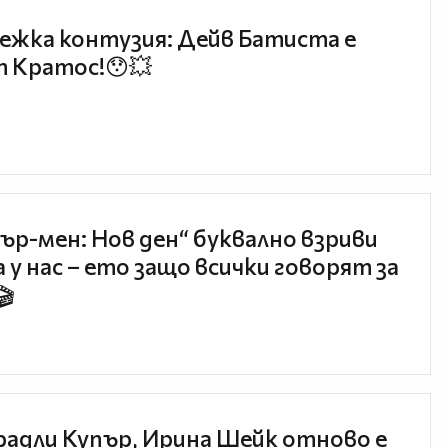
ежка контузия: Дейв Батиста е
 Кратос!😯💥
ър-мен: Нов ден“ буквално взриви
 у нас – ето защо всички говорят за
🎬
радли Купър, Ирина Шейк отново е