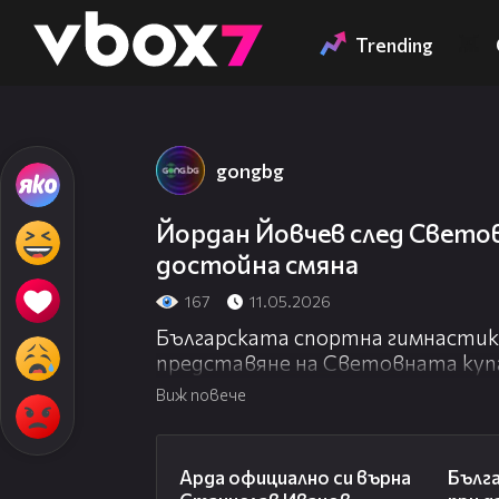
Member of
👾
Trending
gongbg
Йордан Йовчев след Свето
достойна смяна
167
11.05.2026
Българската спортна гимнастик
представяне на Световната купа
състезатели завоюваха общо че
Виж повече
Даниел Трифонов спечели злато на
00:19
Давид Иванов стана шампион на 
Арда официално си върна
Бълга
сребро на успоредка.