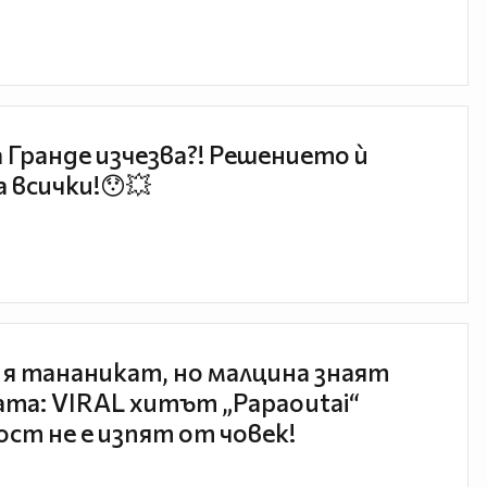
 Гранде изчезва?! Решението ѝ
 всички!😯💥
 я тананикат, но малцина знаят
та: VIRAL хитът „Papaoutai“
ст не е изпят от човек!