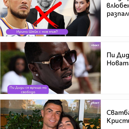
влюбен
разпал
Пи Дид
Новата
Сватба
Кристи