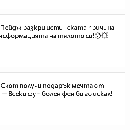
Пейдж разкри истинската причина
нсформацията на тялото си!😯💥
 Скот получи подарък мечта от
 — всеки футболен фен би го искал!