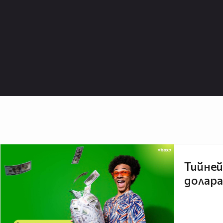
Тийней
долара