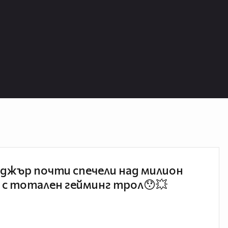
джър почти спечели над милион
 с тотален гейминг трол😯💥