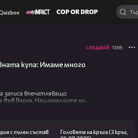
Quizbox
СЛЕДВАЙ
1395
вната купа: Имаме много
а записа впечатляващо
 във Варна. Националните ни
тири медала.
 висилка и сребро на прескок.
00:47
27:51
халки, а брат му Йоан завоюва
рия с пълен състав
Головете на кръга (3 кръг,