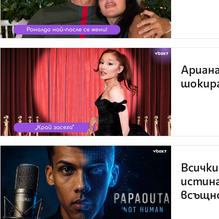
Ариана
шокира
Всички
истина
всъщно