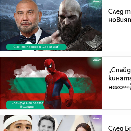
След т
новият
„Спайд
кината
него👀
След Б