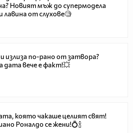
а? Новият мъж до супермодела
и лавина от слухове🧐
и излиза по-рано от затвора?
 дата вече е факт!💥
та, която чакаше целият свят!
ано Роналдо се жени!💍🍾