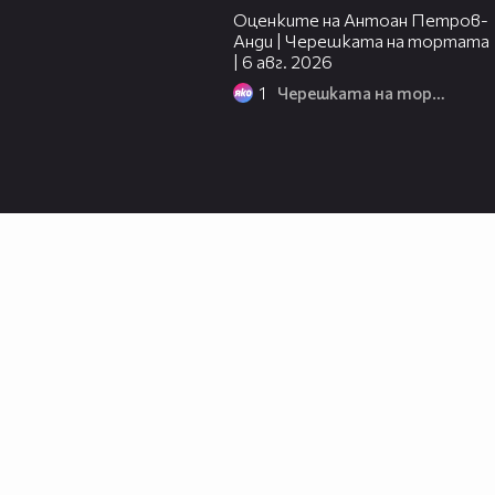
Оценките на Антоан Петров-
Анди | Черешката на тортата
| 6 авг. 2026
1
Черешката на тортата