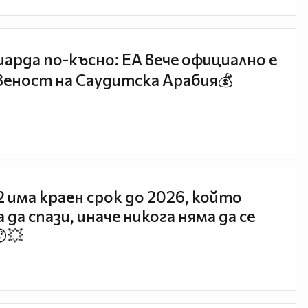
иарда по-късно: EA вече официално е
еност на Саудитска Арабия💰
 2 има краен срок до 2026, който
 да спази, иначе никога няма да се
😯💥