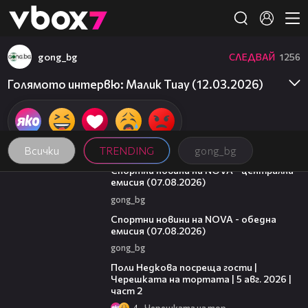
Member of
👾
gong_bg
СЛЕДВАЙ
1256
Голямото интервю: Малик Тиау (12.03.2026)
Всички
TRENDING
gong_bg
05:18
Спортни новини на NOVA - централна
емисия (07.08.2026)
gong_bg
04:03
Спортни новини на NOVA - обедна
емисия (07.08.2026)
gong_bg
13:03
Поли Недкова посреща гости |
Черешката на тортата | 5 авг. 2026 |
част 2
4
Черешката на тортата