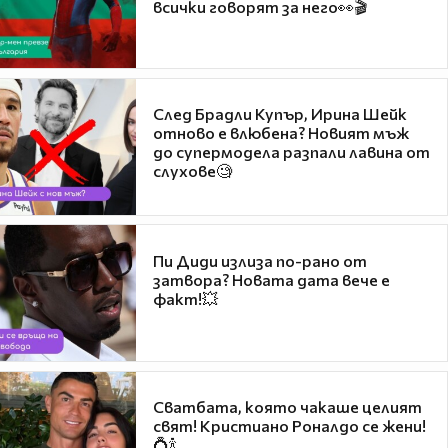
всички говорят за него👀🎬
След Брадли Купър, Ирина Шейк
отново е влюбена? Новият мъж
до супермодела разпали лавина от
слухове🧐
Пи Диди излиза по-рано от
затвора? Новата дата вече е
факт!💥
Сватбата, която чакаше целият
свят! Кристиано Роналдо се жени!
💍🍾