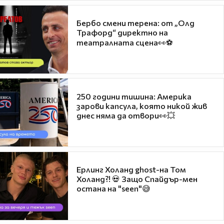
Бербо смени терена: от „Олд
Трафорд“ директно на
театралната сцена👀⚽
250 години тишина: Америка
зарови капсула, която никой жив
днес няма да отвори👀💥
Ерлинг Холанд ghost-на Том
Холанд?! 💀 Защо Спайдър-мен
остана на "seen"😅