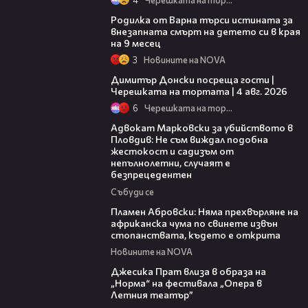
03:09
Родилка от Варна търси истината за
внезапната смърт на детето си в края
на 9 месец
3
Новините на NOVA
17:43
Димитър Донски посреща гости |
Черешката на тортата | 4 авг. 2026
6
Черешката на тортата
11:09
Адвокат Марковски за убийството в
Пловдив: Не съм виждал подобна
жестокост и садизъм от
непълнолетни, случаят е
безпрецедентен
Събуди се
13:17
Пламен Абровски: Няма прехвърляне на
африканска чума по свинете извън
стопанствата, където е открита
Новините на NOVA
05:46
Джесика Прат влиза в образа на
„Норма“ на фестивала „Опера в
Летния театър”