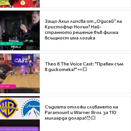
Защо Ахил липсва от „Одисей“ на
Кристофър Нолън? Най-
странното решение във филма
всъщност има логика
Theo в The Voice Cast: "Правен съм
в дискотека!" 👀💥
Съдията отложи сливането на
Paramount и Warner Bros. за 110
милиарда долара!😯💥