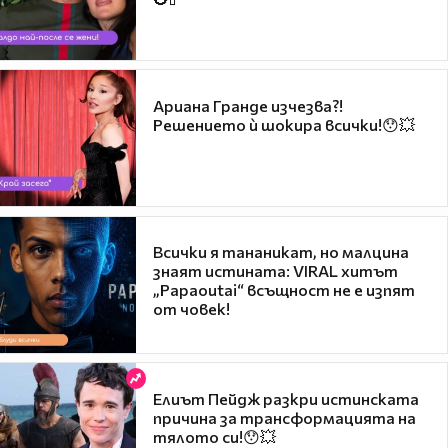
Ариана Гранде изчезва?!
Решението ѝ шокира всички!😯💥
Всички я тананикат, но малцина
знаят истината: VIRAL хитът
„Papaoutai“ всъщност не е изпят
от човек!
Елиът Пейдж разкри истинската
причина за трансформацията на
тялото си!😯💥