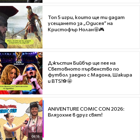
Топ 5 игри, които ще ти дадат
усещането за „Одисея“ на
Кристофър Нолан🤩🎮
Джъстин Бийбър ще пее на
Световното първенство по
футбол заедно с Мадона, Шакира
и BTS!⚽🤩
ANIVENTURE COMIC CON 2026:
Влязохме в друг свят!
08:16