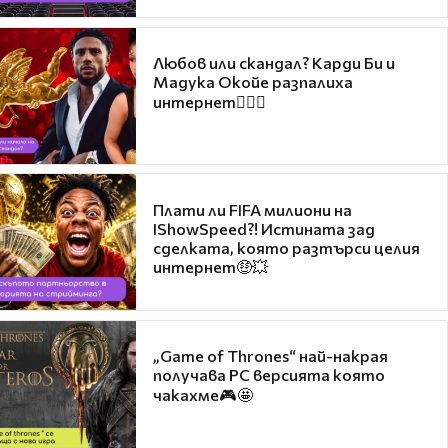
Любов или скандал? Карди Би и
Мадука Окойе разпалиха
интернет❤️‍🔥🔥
Плати ли FIFA милиони на
IShowSpeed?! Истината зад
сделката, която разтърси целия
интернет🤑💥
„Game of Thrones“ най-накрая
получава PC версията която
чакахме🎮🤩