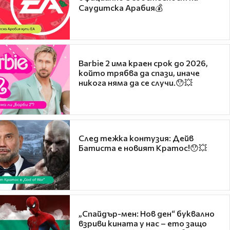
Саудитска Арабия💰
Barbie 2 има краен срок до 2026,
който трябва да спази, иначе
никога няма да се случи.😯💥
След тежка контузия: Дейв
Батиста е новият Кратос!😯💥
„Спайдър-мен: Нов ден“ буквално
взриви кината у нас – ето защо