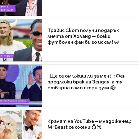
Травис Скот получи подарък
мечта от Холанд — всеки
футболен фен би го искал! 🤩
„Ще се омъжиш ли за мен?“: Фен
предложи брак на Зендая, а тя
отвърна само с три думи😅
Кралят на YouTube – младоженец:
MrBeast се ожени!💍🥰