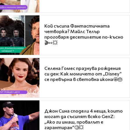
Кой съсипа Фантастичната
четворка? Майлс Телър
проговаря десетилетие по-късно
🎬👀💥
Селена Гомес празнува рождения
си ден: Как момичето от „Disney“
се превърна в световна икона🤩🎂
Джон Сина сподели 4 неща, които
могат да съсипят всяко GenZ:
„Ако ги имаш, провалът е
гарантиран“🧐💥