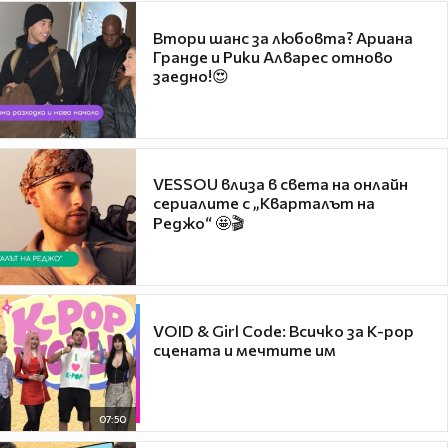
Втори шанс за любовта? Ариана
Гранде и Рики Алварес отново
заедно!😍
VESSOU влиза в света на онлайн
сериалите с „Кварталът на
Реджо“ 🤩🎬
VOID & Girl Code: Всичко за K-pop
сцената и мечтите им
07:50