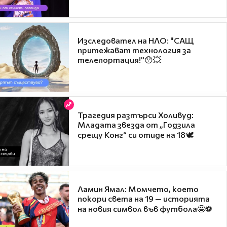
Изследовател на НЛО: "САЩ
притежават технология за
телепортация!"😯💥
Трагедия разтърси Холивуд:
Младата звезда от „Годзила
срещу Конг“ си отиде на 18🕊️
Ламин Ямал: Момчето, което
покори света на 19 — историята
на новия символ във футбола🤩⚽