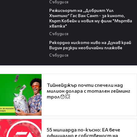
Събуди се
13:42
Режисьорът на „Добрият Уил
Хънтинг“ Гас Ван Сант - за киното,
Кърт Кобейн и новия му филм "Мъртва
хватка"
Събуди се
03:48
Рекордно ниското ниво на Дунав край
Видин разкри необичайни плажове
Събуди се
Тийнейджър почти спечели над
милион долара с тотален гейминг
трол😯💥
55 милиарда по-късно: EA вече
официално е собственост на