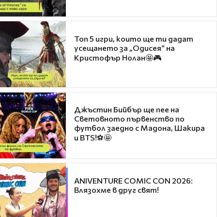
Топ 5 игри, които ще ти дадат
усещането за „Одисея“ на
Кристофър Нолан🤩🎮
Джъстин Бийбър ще пее на
Световното първенство по
футбол заедно с Мадона, Шакира
и BTS!⚽🤩
ANIVENTURE COMIC CON 2026:
Влязохме в друг свят!