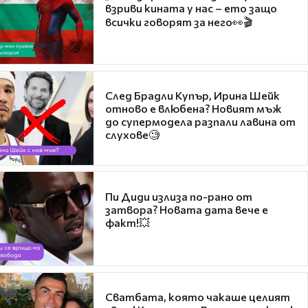
взриви кината у нас – ето защо
всички говорят за него👀🎬
След Брадли Купър, Ирина Шейк
отново е влюбена? Новият мъж
до супермодела разпали лавина от
слухове🧐
Пи Диди излиза по-рано от
затвора? Новата дата вече е
факт!💥
Сватбата, която чакаше целият