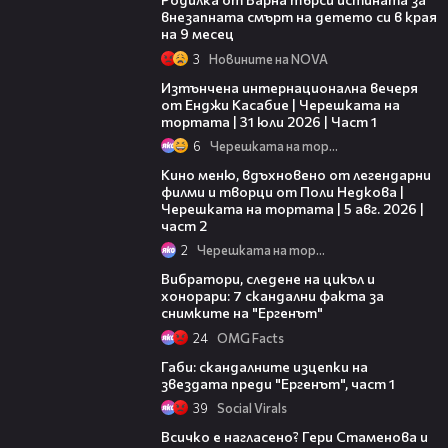
внезапната смърт на детето си в края
на 9 месец
3
Новините на NOVA
18:07
Изтънчена интернационална вечеря
от Енджи Касабие | Черешката на
тортата | 31 юли 2026 | Част 1
6
Черешката на тортата
15:31
Кино меню, вдъхновено от легендарни
филми и творци от Поли Недкова |
Черешката на тортата | 5 авг. 2026 |
част 2
2
Черешката на тортата
Вибратори, следене на цикъл и
хонорари: 7 скандални факта за
снимките на "Ергенът"
24
OMG Facts
04:03
Габи: скандалните изцепки на
звездата преди "Ергенът", част 1
39
Social Virals
Всичко е нагласено? Гери Стаменова и