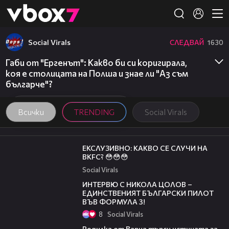
Member of
👾
Social Virals
СЛЕДВАЙ
1630
Габи от "Ергенът": Какво би си коригирала,
коя е столицата на Полша и знае ли "Аз съм
българче"?
Всички
TRENDING
Social Virals
01:57
ЕКСЛУЗИВНО: КАКВО СЕ СЛУЧИ НА
BKFC? 😳😳😳
Social Virals
11:36
ИНТЕРВЮ С НИКОЛА ЦОЛОВ –
ЕДИНСТВЕНИЯТ БЪЛГАРСКИ ПИЛОТ
ВЪВ ФОРМУЛА 3!
8
Social Virals
03:09
Родилка от Варна търси истината за