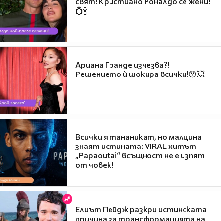
свят! Кристиано Роналдо се жени!
💍🍾
Ариана Гранде изчезва?!
Решението ѝ шокира всички!😯💥
Всички я тананикат, но малцина
знаят истината: VIRAL хитът
„Papaoutai“ всъщност не е изпят
от човек!
Елиът Пейдж разкри истинската
причина за трансформацията на