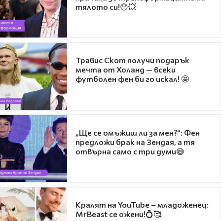
тялото си!😯💥
Травис Скот получи подарък
мечта от Холанд — всеки
футболен фен би го искал! 🤩
„Ще се омъжиш ли за мен?“: Фен
предложи брак на Зендая, а тя
отвърна само с три думи😅
Кралят на YouTube – младоженец:
MrBeast се ожени!💍🥰