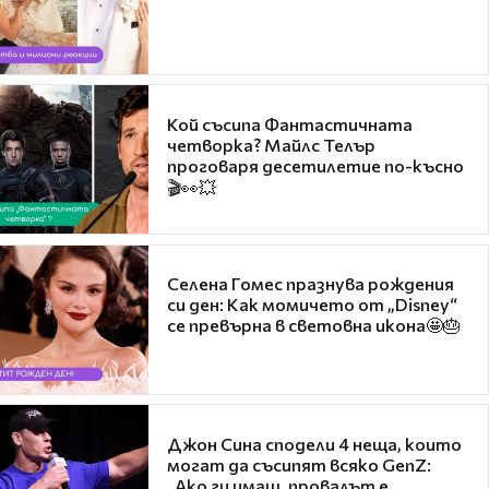
Кой съсипа Фантастичната
четворка? Майлс Телър
проговаря десетилетие по-късно
🎬👀💥
Селена Гомес празнува рождения
си ден: Как момичето от „Disney“
се превърна в световна икона🤩🎂
Джон Сина сподели 4 неща, които
могат да съсипят всяко GenZ:
„Ако ги имаш, провалът е