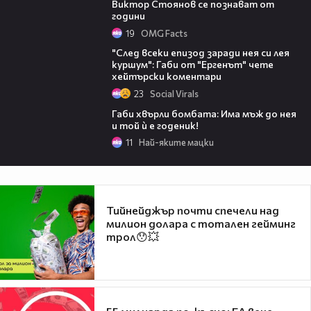
Виктор Стоянов се познават от
години
19
OMG Facts
04:39
"След всеки епизод заради нея си лея
куршум": Габи от "Ергенът" чете
хейтърски коментари
23
Social Virals
Габи хвърли бомбата: Има мъж до нея
и той ѝ е годеник!
11
Най-яките мацки
Тийнейджър почти спечели над
милион долара с тотален гейминг
трол😯💥