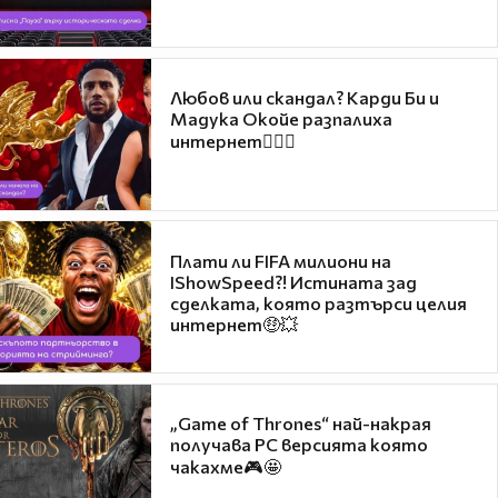
Любов или скандал? Карди Би и
Мадука Окойе разпалиха
интернет❤️‍🔥🔥
Плати ли FIFA милиони на
IShowSpeed?! Истината зад
сделката, която разтърси целия
интернет🤑💥
„Game of Thrones“ най-накрая
получава PC версията която
чакахме🎮🤩