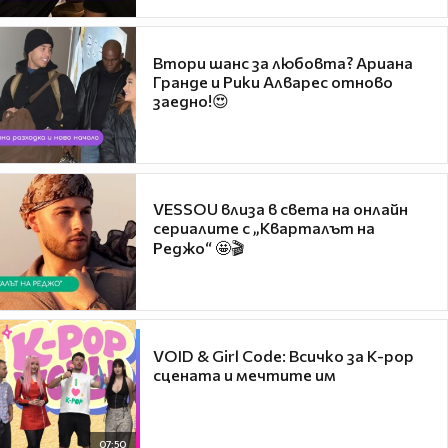
Втори шанс за любовта? Ариана
Гранде и Рики Алварес отново
заедно!😍
VESSOU влиза в света на онлайн
сериалите с „Кварталът на
Реджо“ 🤩🎬
VOID & Girl Code: Всичко за K-pop
сцената и мечтите им
07:50