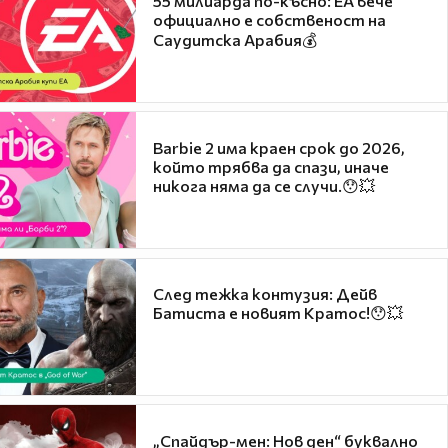
55 милиарда по-късно: EA вече
официално е собственост на
Саудитска Арабия💰
Barbie 2 има краен срок до 2026,
който трябва да спази, иначе
никога няма да се случи.😯💥
След тежка контузия: Дейв
Батиста е новият Кратос!😯💥
„Спайдър-мен: Нов ден“ буквално