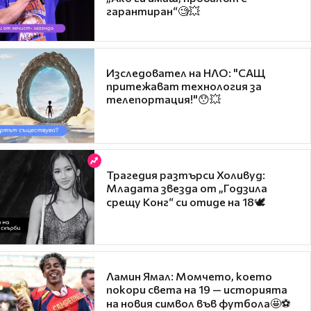
гарантиран“🧐💥
Изследовател на НЛО: "САЩ
притежават технология за
телепортация!"😯💥
Трагедия разтърси Холивуд:
Младата звезда от „Годзила
срещу Конг“ си отиде на 18🕊️
Ламин Ямал: Момчето, което
покори света на 19 — историята
на новия символ във футбола🤩⚽