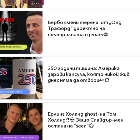
08:16
Бербо смени терена: от „Олд
Трафорд“ директно на
театралната сцена👀⚽
250 години тишина: Америка
зарови капсула, която никой жив
днес няма да отвори👀💥
Ерлинг Холанд ghost-на Том
Холанд?! 💀 Защо Спайдър-мен
остана на "seen"😅