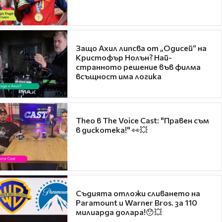
Защо Ахил липсва от „Одисей“ на
Кристофър Нолън? Най-
странното решение във филма
всъщност има логика
Theo в The Voice Cast: "Правен съм
в дискотека!" 👀💥
Съдията отложи сливането на
Paramount и Warner Bros. за 110
милиарда долара!😯💥