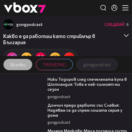
Member of
👾
gongpodcast
СЛЕДВАЙ
6
Какво е да работиш като стриймър в
България
Всички
TRENDING
gongpodcast
17:33
Ники Тодоров след спечелената купа в
Шотландия: Това е най-силният ми
сезон
gongpodcast
20:02
Дончич преди дербито със Славия:
Надявам се да спрем лошата серия у
дома
gongpodcast
20:17
Милена Маркова-Маца посреща гости