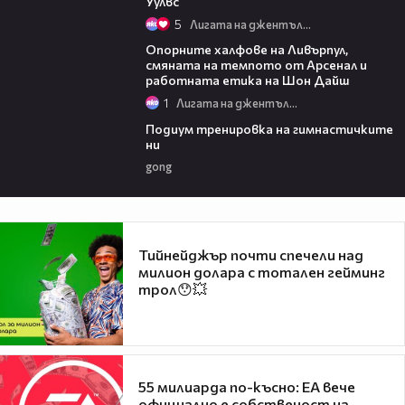
Уулвс
5
Лигата на джентълмените
21:52
Опорните халфове на Ливърпул,
смяната на темпото от Арсенал и
работната етика на Шон Дайш
1
Лигата на джентълмените
02:57
Подиум тренировка на гимнастичките
ни
gong
Тийнейджър почти спечели над
милион долара с тотален гейминг
трол😯💥
55 милиарда по-късно: EA вече
официално е собственост на