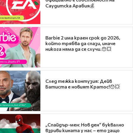
Саудитска Арабия💰
Barbie 2 има краен срок до 2026,
който трябва да спази, иначе
никога няма да се случи.😯💥
След тежка контузия: Дейв
Батиста е новият Кратос!😯💥
„Спайдър-мен: Нов ден“ буквално
взриви кината у нас – ето защо