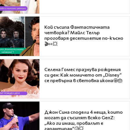
Кой съсипа Фантастичната
четворка? Майлс Телър
проговаря десетилетие по-късно
🎬👀💥
Селена Гомес празнува рождения
си ден: Как момичето от „Disney“
се превърна в световна икона🤩🎂
Джон Сина сподели 4 неща, които
могат да съсипят всяко GenZ:
„Ако ги имаш, провалът е
гарантиран“🧐💥