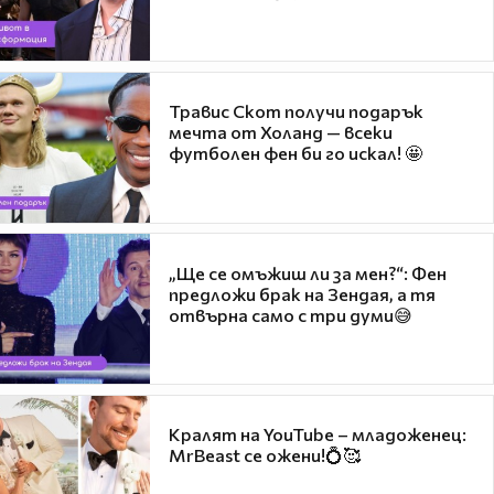
Травис Скот получи подарък
мечта от Холанд — всеки
футболен фен би го искал! 🤩
„Ще се омъжиш ли за мен?“: Фен
предложи брак на Зендая, а тя
отвърна само с три думи😅
Кралят на YouTube – младоженец:
MrBeast се ожени!💍🥰