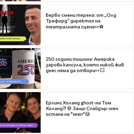
Бербо смени терена: от „Олд
Трафорд“ директно на
театралната сцена👀⚽
250 години тишина: Америка
зарови капсула, която никой жив
днес няма да отвори👀💥
Ерлинг Холанд ghost-на Том
Холанд?! 💀 Защо Спайдър-мен
остана на "seen"😅