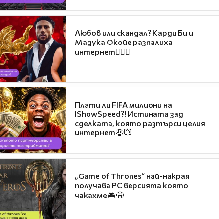
Любов или скандал? Карди Би и
Мадука Окойе разпалиха
интернет❤️‍🔥🔥
Плати ли FIFA милиони на
IShowSpeed?! Истината зад
сделката, която разтърси целия
интернет🤑💥
„Game of Thrones“ най-накрая
получава PC версията която
чакахме🎮🤩