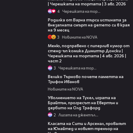
| Черешката на тортата | 3 авг. 2026
4
Черешката на тортата
03:09
Родилка от Варна търси истината за
внезапната смърт на детето си в края
на 9 месец
3
Новините на NOVA
17:08
Меню, подправено с пиперлив хумор от
стенд-ъп комика Димитър Донски |
Черешката на тортата | 4 авг. 2026 |
част 2
3
Черешката на тортата
00:43
Велико Търново почете паметта на
Трифон Иванов
Новините на NOVA
31:33
Уволнението на Тухел, играта на
Брайтън, прогресът на Евертън и
дербито на Олд Трафорд
2
Лигата на джентълмените
44:58
Класата на Сити и Арсенал, провалът
на Юнайтед и новият треньор на