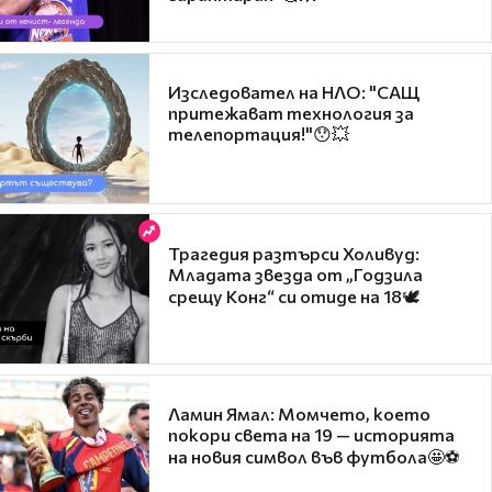
Изследовател на НЛО: "САЩ
притежават технология за
телепортация!"😯💥
Трагедия разтърси Холивуд:
Младата звезда от „Годзила
срещу Конг“ си отиде на 18🕊️
Ламин Ямал: Момчето, което
покори света на 19 — историята
на новия символ във футбола🤩⚽