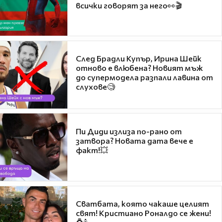
всички говорят за него👀🎬
След Брадли Купър, Ирина Шейк
отново е влюбена? Новият мъж
до супермодела разпали лавина от
слухове🧐
Пи Диди излиза по-рано от
затвора? Новата дата вече е
факт!💥
Сватбата, която чакаше целият
свят! Кристиано Роналдо се жени!