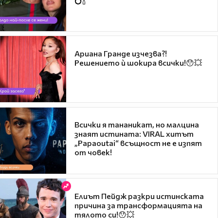
💍🍾
Ариана Гранде изчезва?!
Решението ѝ шокира всички!😯💥
Всички я тананикат, но малцина
знаят истината: VIRAL хитът
„Papaoutai“ всъщност не е изпят
от човек!
Елиът Пейдж разкри истинската
причина за трансформацията на
тялото си!😯💥