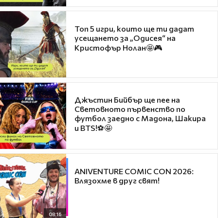
Топ 5 игри, които ще ти дадат
усещането за „Одисея“ на
Кристофър Нолан🤩🎮
Джъстин Бийбър ще пее на
Световното първенство по
футбол заедно с Мадона, Шакира
и BTS!⚽🤩
ANIVENTURE COMIC CON 2026:
Влязохме в друг свят!
08:16