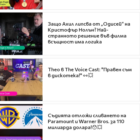
Защо Ахил липсва от „Одисей“ на
Кристофър Нолън? Най-
странното решение във филма
всъщност има логика
Theo в The Voice Cast: "Правен съм
в дискотека!" 👀💥
Съдията отложи сливането на
Paramount и Warner Bros. за 110
милиарда долара!😯💥