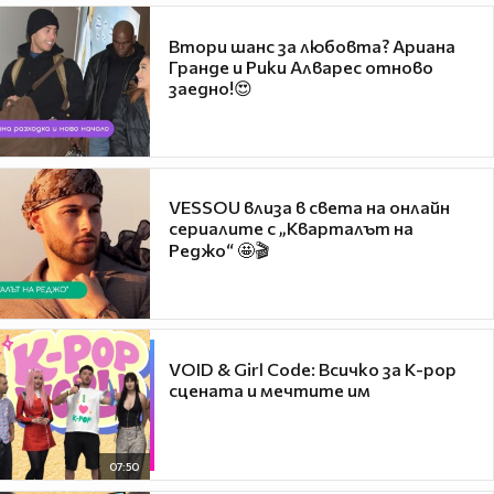
Втори шанс за любовта? Ариана
Гранде и Рики Алварес отново
заедно!😍
VESSOU влиза в света на онлайн
сериалите с „Кварталът на
Реджо“ 🤩🎬
VOID & Girl Code: Всичко за K-pop
сцената и мечтите им
07:50