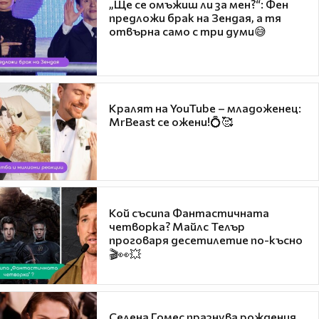
„Ще се омъжиш ли за мен?“: Фен
предложи брак на Зендая, а тя
отвърна само с три думи😅
Кралят на YouTube – младоженец:
MrBeast се ожени!💍🥰
Кой съсипа Фантастичната
четворка? Майлс Телър
проговаря десетилетие по-късно
🎬👀💥
Селена Гомес празнува рождения