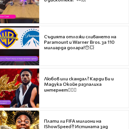
Съдията отложи сливането на
Paramount и Warner Bros. за 110
милиарда долара!😯💥
Любов или скандал? Карди Би и
Мадука Окойе разпалиха
интернет❤️‍🔥🔥
Плати ли FIFA милиони на
IShowSpeed?! Истината зад