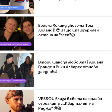
Ерлинг Холанд ghost-на Том
Холанд?! 💀 Защо Спайдър-мен
остана на "seen"😅
Втори шанс за любовта? Ариана
Гранде и Рики Алварес отново
заедно!😍
VESSOU влиза в света на онлайн
сериалите с „Кварталът на
Реджо“ 🤩🎬