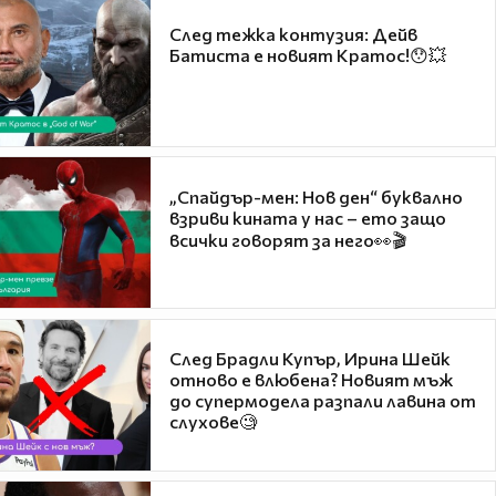
След тежка контузия: Дейв
Батиста е новият Кратос!😯💥
„Спайдър-мен: Нов ден“ буквално
взриви кината у нас – ето защо
всички говорят за него👀🎬
След Брадли Купър, Ирина Шейк
отново е влюбена? Новият мъж
до супермодела разпали лавина от
слухове🧐