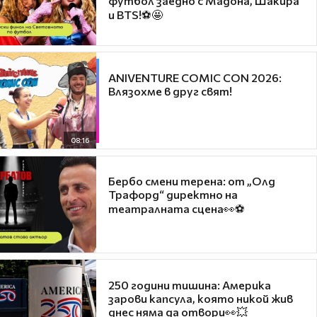
футбол заедно с Мадона, Шакира
и BTS!⚽🤩
ANIVENTURE COMIC CON 2026:
Влязохме в друг свят!
08:16
Бербо смени терена: от „Олд
Трафорд“ директно на
театралната сцена👀⚽
250 години тишина: Америка
зарови капсула, която никой жив
днес няма да отвори👀💥