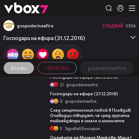
Member of
👾
gospodarinaefira
СЛЕДВАЙ
2304
Господари на ефира (31.12.2016)
Всички
TRENDING
gospodarinaefira
24:03
Господари на ефира (28.12.2018)
21
gospodarinaefira
23:13
Господари на ефира (27.12.2018)
9
gospodarinaefira
09:32
След смъртоносния побой в Пловдив:
Очевидци твърдят, че сред групата
тийнейджъри е имало и момичета
3
Здравей България
14:06
Оценките на Милена Маркова-Маца |