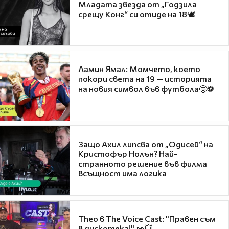
Младата звезда от „Годзила
срещу Конг“ си отиде на 18🕊️
Ламин Ямал: Момчето, което
покори света на 19 — историята
на новия символ във футбола🤩⚽
Защо Ахил липсва от „Одисей“ на
Кристофър Нолън? Най-
странното решение във филма
всъщност има логика
Theo в The Voice Cast: "Правен съм
в дискотека!" 👀💥