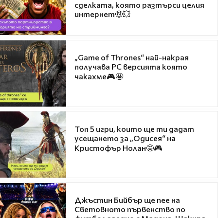
сделката, която разтърси целия
интернет🤑💥
„Game of Thrones“ най-накрая
получава PC версията която
чакахме🎮🤩
Топ 5 игри, които ще ти дадат
усещането за „Одисея“ на
Кристофър Нолан🤩🎮
Джъстин Бийбър ще пее на
Световното първенство по