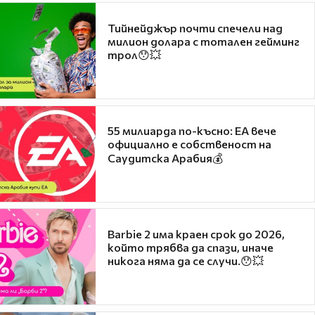
Тийнейджър почти спечели над
милион долара с тотален гейминг
трол😯💥
55 милиарда по-късно: EA вече
официално е собственост на
Саудитска Арабия💰
Barbie 2 има краен срок до 2026,
който трябва да спази, иначе
никога няма да се случи.😯💥