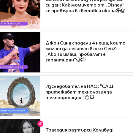
си ден: Как момичето от „Disney“
се превърна в световна икона🤩🎂
Джон Сина сподели 4 неща, които
могат да съсипят всяко GenZ:
„Ако ги имаш, провалът е
гарантиран“🧐💥
Изследовател на НЛО: "САЩ
притежават технология за
телепортация!"😯💥
Трагедия разтърси Холивуд: