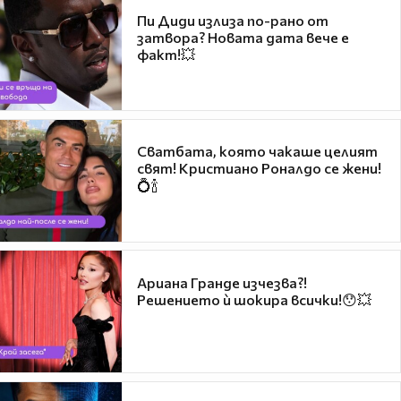
Пи Диди излиза по-рано от
затвора? Новата дата вече е
факт!💥
Сватбата, която чакаше целият
свят! Кристиано Роналдо се жени!
💍🍾
Ариана Гранде изчезва?!
Решението ѝ шокира всички!😯💥