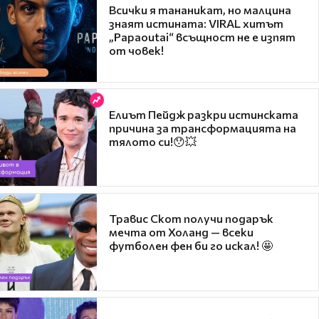
Всички я тананикат, но малцина
знаят истината: VIRAL хитът
„Papaoutai“ всъщност не е изпят
от човек!
Елиът Пейдж разкри истинската
причина за трансформацията на
тялото си!😯💥
Травис Скот получи подарък
мечта от Холанд — всеки
футболен фен би го искал! 🤩