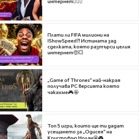
интернет❤️‍🔥🔥
Плати ли FIFA милиони на
IShowSpeed?! Истината зад
сделката, която разтърси целия
интернет🤑💥
„Game of Thrones“ най-накрая
получава PC версията която
чакахме🎮🤩
Топ 5 игри, които ще ти дадат
усещането за „Одисея“ на
Кристофър Нолан🤩🎮