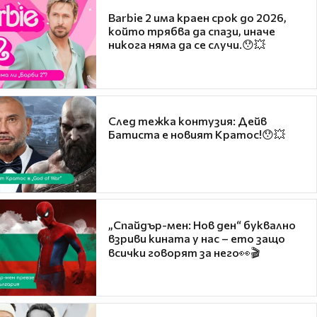
Barbie 2 има краен срок до 2026,
който трябва да спази, иначе
никога няма да се случи.😯💥
След тежка контузия: Дейв
Батиста е новият Кратос!😯💥
„Спайдър-мен: Нов ден“ буквално
взриви кината у нас – ето защо
всички говорят за него👀🎬