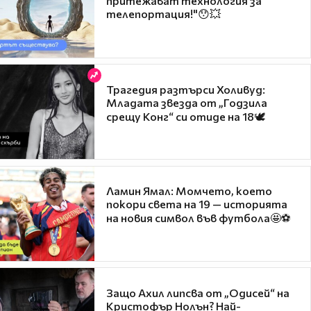
притежават технология за
телепортация!"😯💥
Трагедия разтърси Холивуд:
Младата звезда от „Годзила
срещу Конг“ си отиде на 18🕊️
Ламин Ямал: Момчето, което
покори света на 19 — историята
на новия символ във футбола🤩⚽
Защо Ахил липсва от „Одисей“ на
Кристофър Нолън? Най-