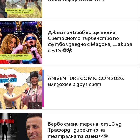
Джъстин Бийбър ще пее на
Световното първенство по
футбол заедно с Мадона, Шакира
и BTS!⚽🤩
ANIVENTURE COMIC CON 2026:
Влязохме в друг свят!
08:16
Бербо смени терена: от „Олд
Трафорд“ директно на
театралната сцена👀⚽