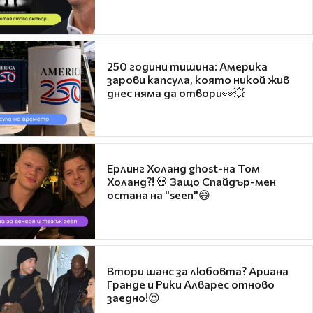
250 години тишина: Америка
зарови капсула, която никой жив
днес няма да отвори👀💥
Ерлинг Холанд ghost-на Том
Холанд?! 💀 Защо Спайдър-мен
остана на "seen"😅
Втори шанс за любовта? Ариана
Гранде и Рики Алварес отново
заедно!😍