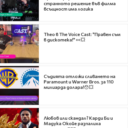
странното решение във филма
всъщност има логика
Theo в The Voice Cast: "Правен съм
в дискотека!" 👀💥
Съдията отложи сливането на
Paramount и Warner Bros. за 110
милиарда долара!😯💥
Любов или скандал? Карди Би и
Мадука Окойе разпалиха