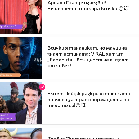
Ариана Гранде изчезва?!
Решението ѝ шокира всички!😯💥
Всички я тананикат, но малцина
знаят истината: VIRAL хитът
„Papaoutai“ всъщност не е изпят
от човек!
Елиът Пейдж разкри истинската
причина за трансформацията на
тялото си!😯💥
Травис Скот получи подарък