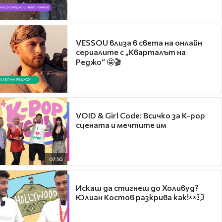
VESSOU влиза в света на онлайн
сериалите с „Кварталът на
Реджо“ 🤩🎬
VOID & Girl Code: Всичко за K-pop
сцената и мечтите им
07:50
Искаш да стигнеш до Холивуд?
Юлиан Костов разкрива как!👀💥