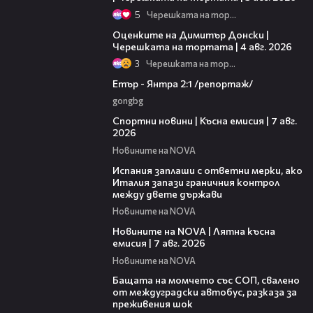
5
Черешката на тортата
16:45
Оценките на Димитър Донски |
Черешката на тортата | 4 авг. 2026
3
Черешката на тортата
06:23
Етър - Янтра 2:1 /репортаж/
gongbg
03:46
Спортни новини | Късна емисия | 7 авг.
2026
Новините на NOVA
00:51
Испания заплаши с ответни мерки, ако
Италия запази граничния контрол
между двете държави
Новините на NOVA
21:18
Новините на NOVA | Лятна късна
емисия | 7 авг. 2026
Новините на NOVA
00:30
Бащата на момчето със СОП, свалено
от междуградски автобус, разказа за
преживения шок