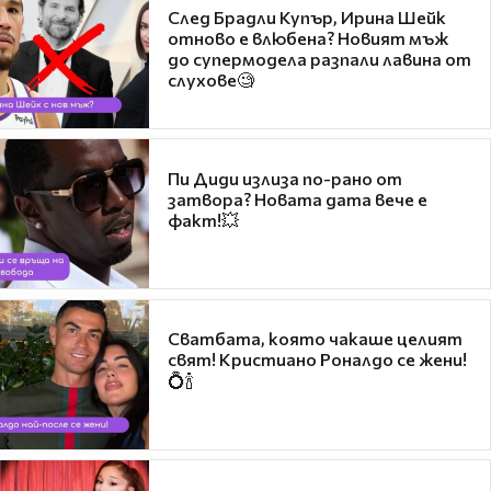
След Брадли Купър, Ирина Шейк
отново е влюбена? Новият мъж
до супермодела разпали лавина от
слухове🧐
Пи Диди излиза по-рано от
затвора? Новата дата вече е
факт!💥
Сватбата, която чакаше целият
свят! Кристиано Роналдо се жени!
💍🍾