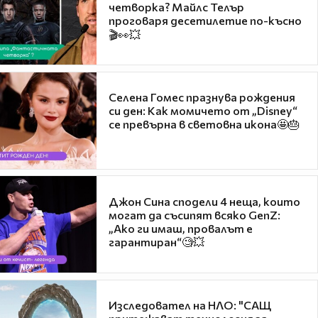
четворка? Майлс Телър
проговаря десетилетие по-късно
🎬👀💥
Селена Гомес празнува рождения
си ден: Как момичето от „Disney“
се превърна в световна икона🤩🎂
Джон Сина сподели 4 неща, които
могат да съсипят всяко GenZ:
„Ако ги имаш, провалът е
гарантиран“🧐💥
Изследовател на НЛО: "САЩ