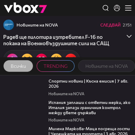
Member of
👾
Новините на NOVA
СЛЕДВАЙ
2751
Радев ще пилотира изтребител F-16 по
покана на Военновъздушните сили на САЩ
Всички
TRENDING
Новините на NOVA
03:46
Спортни новини | Късна емисия | 7 авг.
2026
Новините на NOVA
00:51
Испания заплаши с ответни мерки, ако
Италия запази граничния контрол
между двете държави
Новините на NOVA
20:17
Милена Маркова-Маца посреща гости
| Черешката на тортата | 3 авг. 2026