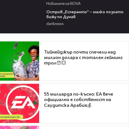
Новините на NOVA
00:04
Остров „Есперанто“ – малко познато
бижу по Дунав
dariknews
Тийнейджър почти спечели над
милион долара с тотален гейминг
трол😯💥
55 милиарда по-късно: EA вече
официално е собственост на
Саудитска Арабия💰