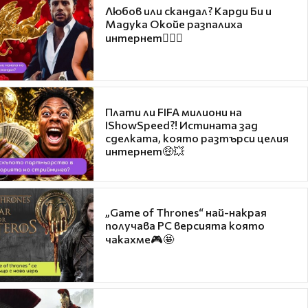
Любов или скандал? Карди Би и
Мадука Окойе разпалиха
интернет❤️‍🔥🔥
Плати ли FIFA милиони на
IShowSpeed?! Истината зад
сделката, която разтърси целия
интернет🤑💥
„Game of Thrones“ най-накрая
получава PC версията която
чакахме🎮🤩