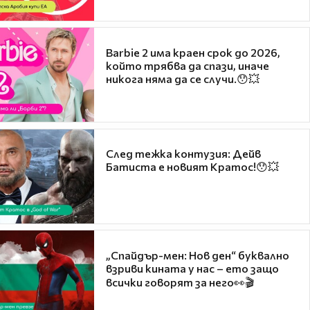
Barbie 2 има краен срок до 2026,
който трябва да спази, иначе
никога няма да се случи.😯💥
След тежка контузия: Дейв
Батиста е новият Кратос!😯💥
„Спайдър-мен: Нов ден“ буквално
взриви кината у нас – ето защо
всички говорят за него👀🎬