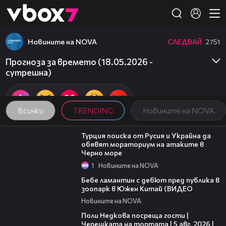
Member of
👾
Новините на NOVA
СЛЕДВАЙ
2751
Прогноза за времето (18.05.2026 -
сутрешна)
Всички
TRENDING
Новините на NOVA
03:02
Турция поиска от Русия и Украйна да
обявят мораториум на атаките в
Черно море
1
Новините на NOVA
00:50
Бебе ламантин с дебют пред публика в
зоопарк в Южен Китай (ВИДЕО
Новините на NOVA
19:25
Поли Недкова посреща гости |
Черешката на тортата | 5 авг. 2026 |