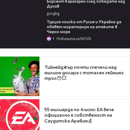
Бирсент Карагарен след победата над
Дунав
gongbg
03:02
Турция поиска от Русия и Украйна да
обявят мораториум на атаките в
Черно море
1
Новините на NOVA
Тийнейджър почти спечели над
милион долара с тотален гейминг
трол😯💥
55 милиарда по-късно: EA вече
официално е собственост на
Саудитска Арабия💰