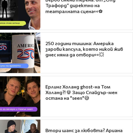
Трафорд“ директно на
театралната сцена👀⚽
250 години тишина: Америка
зарови капсула, която никой жив
днес няма да отвори👀💥
Ерлинг Холанд ghost-на Том
Холанд?! 💀 Защо Спайдър-мен
остана на "seen"😅
Втори шанс за любовта? Ариана