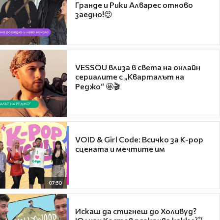
Гранде и Рики Алварес отново
заедно!😍
VESSOU влиза в света на онлайн
сериалите с „Кварталът на
Реджо“ 🤩🎬
VOID & Girl Code: Всичко за K-pop
сцената и мечтите им
07:50
Искаш да стигнеш до Холивуд?