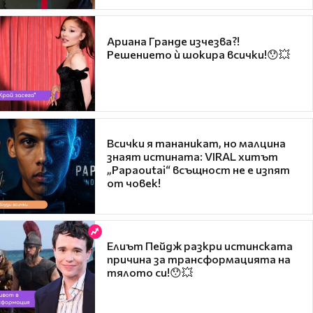
Ариана Гранде изчезва?!
Решението ѝ шокира всички!😯💥
Всички я тананикат, но малцина
знаят истината: VIRAL хитът
„Papaoutai“ всъщност не е изпят
от човек!
Елиът Пейдж разкри истинската
причина за трансформацията на
тялото си!😯💥