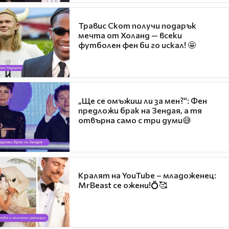
Травис Скот получи подарък
мечта от Холанд — всеки
футболен фен би го искал! 🤩
„Ще се омъжиш ли за мен?“: Фен
предложи брак на Зендая, а тя
отвърна само с три думи😅
Кралят на YouTube – младоженец:
MrBeast се ожени!💍🥰