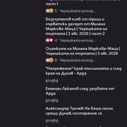
част 1
5
Черешката на тортата
15:35
Безглутенов хляб от трици и
хърватски десерт от Милена
Маркова-Маца | Черешката на
тортата | 3 авг. 2026 | част 2
4
Черешката на тортата
14:06
Оценките на Милена Маркова-Маца |
Черешката на тортата | 3 авг. 2026
8
Черешката на тортата
00:37
"Напрежение" край тъчлинията и след
края на Дунав - Арда
gongbg
03:53
Емануел Луканов след загубата от
Арда
gongbg
02:50
Александър Тунчев: Не беше лесно
срещу Дунав, постарахме се
gongbg
02:39