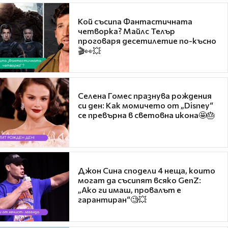
Кой съсипа Фантастичната
четворка? Майлс Телър
проговаря десетилетие по-късно
🎬👀💥
Селена Гомес празнува рождения
си ден: Как момичето от „Disney“
се превърна в световна икона🤩🎂
Джон Сина сподели 4 неща, които
могат да съсипят всяко GenZ:
„Ако ги имаш, провалът е
гарантиран“🧐💥