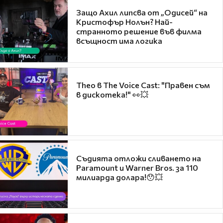
Защо Ахил липсва от „Одисей“ на
Кристофър Нолън? Най-
странното решение във филма
всъщност има логика
Theo в The Voice Cast: "Правен съм
в дискотека!" 👀💥
Съдията отложи сливането на
Paramount и Warner Bros. за 110
милиарда долара!😯💥