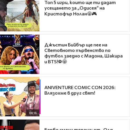
Топ 5 игри, които ще ти дадат
усещането за „Одисея“ на
Кристофър Нолан🤩🎮
Джъстин Бийбър ще пее на
Световното първенство по
футбол заедно с Мадона, Шакира
и BTS!⚽🤩
ANIVENTURE COMIC CON 2026:
Влязохме в друг свят!
08:16
Бербо смени терена: от „Олд