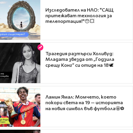
Изследовател на НЛО: "САЩ
притежават технология за
телепортация!"😯💥
Трагедия разтърси Холивуд:
Младата звезда от „Годзила
срещу Конг“ си отиде на 18🕊️
Ламин Ямал: Момчето, което
покори света на 19 — историята
на новия символ във футбола🤩⚽