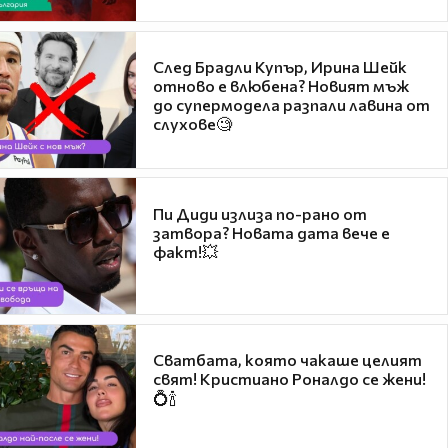
След Брадли Купър, Ирина Шейк
отново е влюбена? Новият мъж
до супермодела разпали лавина от
слухове🧐
Пи Диди излиза по-рано от
затвора? Новата дата вече е
факт!💥
Сватбата, която чакаше целият
свят! Кристиано Роналдо се жени!
💍🍾