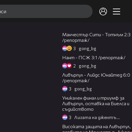
09:56
Манчестър Сити - Тотнъм 2:3
/репортаж/
3
gong_bg
09:44
Нант - ПСЖ 3:1 /репортаж/
2
gong_bg
17:12
Ливърпул - Лийдс Юнайтед 6:0
/репортаж/
3
gong_bg
22:37
Уникален финал и триумф за
Ливърпул, оставка на Биелса и
съдийството
3
Лигата на джентълмените
24:11
Високата защита на Ливърпул,
дербито на Манчестър, Джеси