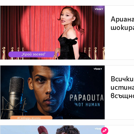
Ариана
шокира
Всички
истина
всъщно