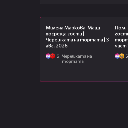
20:17
Милена Маркова-Маца
Поли
посреща гости |
гости
Черешката на тортата | 3
торта
авг. 2026
част 
6
Черешката на
5
тортата