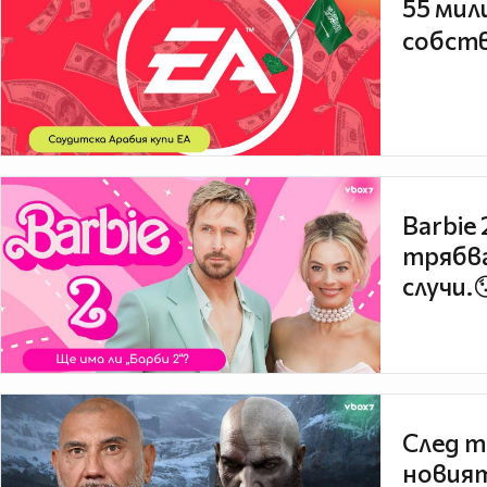
55 мил
собств
Barbie
трябва
случи.
След т
новият