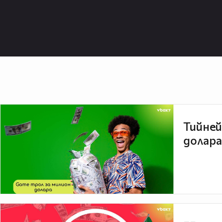
Тийней
долара