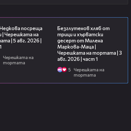
19:25
16:02
 Недкова посреща
Безглутенов хляб от
 | Черешката на
трици и хърватски
та | 5 авг. 2026 |
десерт от Милена
1
Маркова-Маца |
Черешката на тортата | 3
Черешката на
авг. 2026 | част 1
тортата
5
Черешката на
тортата