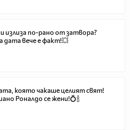
и излиза по-рано от затвора?
 дата вече е факт!💥
та, която чакаше целият свят!
ано Роналдо се жени!💍🍾