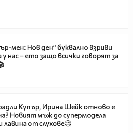
ър-мен: Нов ден“ буквално взриви
 у нас – ето защо всички говорят за
🎬
радли Купър, Ирина Шейк отново е
а? Новият мъж до супермодела
и лавина от слухове🧐