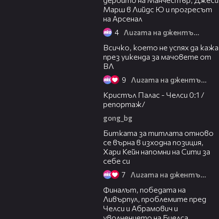
Марш в Лийдс Ю и прогресът
на Арсенал
4
Лигата на джентълмените
28:16
Всичко, което не успях да кажа
през уикенда за мачовете от
ВЛ
9
Лигата на джентълмените
07:02
Кристъл Палас - Челси 0:1 /
репортаж/
gong_bg
32:54
Битката за титлата отново
се върна в изходна позиция,
Хари Кейн напомни на Сити за
себе си
7
Лигата на джентълмените
38:47
Финалът, победата на
Ливърпул, проблемите пред
Челси и Абрамович и
уволнението на Биелса