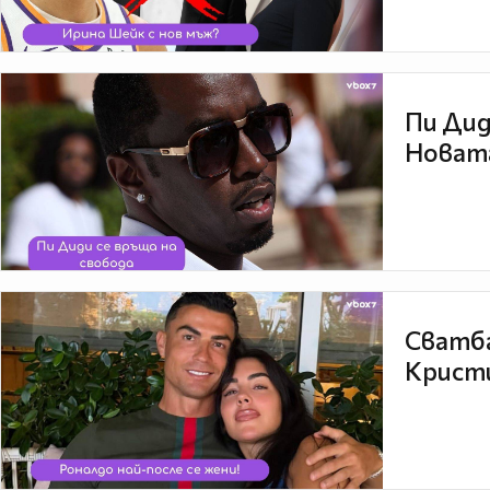
Пи Дид
Новата
Сватба
Кристи