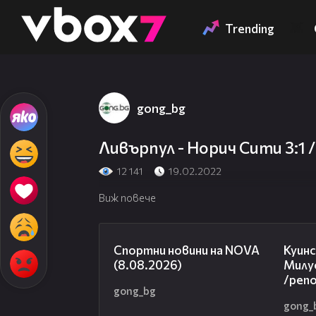
Member of
👾
Trending
gong_bg
Ливърпул - Норич Сити 3:1
12 141
19.02.2022
Виж повече
04:09
Спортни новини на NOVA
Куинс
(8.08.2026)
Милуо
/реп
gong_bg
gong_