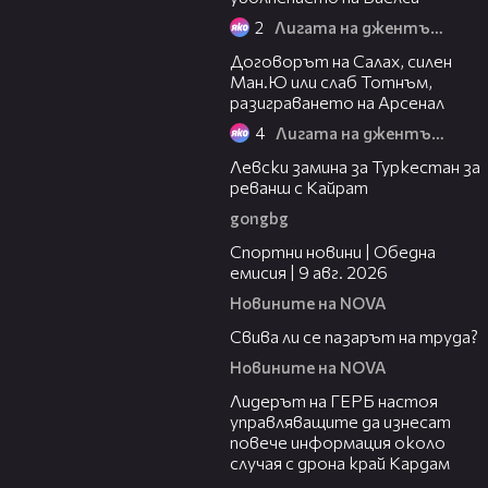
2
Лигата на джентълмените
22:25
Договорът на Салах, силен
Ман.Ю или слаб Тотнъм,
разиграването на Арсенал
4
Лигата на джентълмените
00:43
Левски замина за Туркестан за
реванш с Кайрат
gongbg
04:22
Спортни новини | Обедна
емисия | 9 aвг. 2026
Новините на NOVA
01:40
Свива ли се пазарът на труда?
Новините на NOVA
01:10
Лидерът на ГЕРБ настоя
управляващите да изнесат
повече информация около
случая с дрона край Кардам