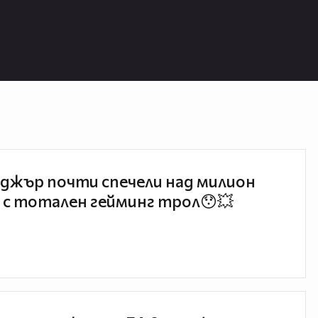
джър почти спечели над милион
 с тотален гейминг трол😯💥