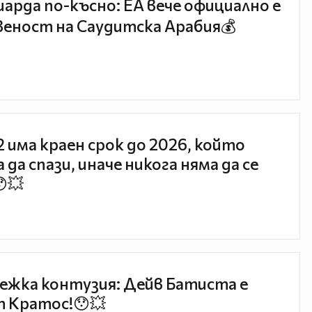
иарда по-късно: EA вече официално е
еност на Саудитска Арабия💰
 2 има краен срок до 2026, който
 да спази, иначе никога няма да се
😯💥
ежка контузия: Дейв Батиста е
 Кратос!😯💥