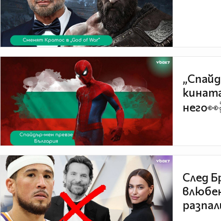
„Спайд
кината
него👀
След Б
влюбен
разпал