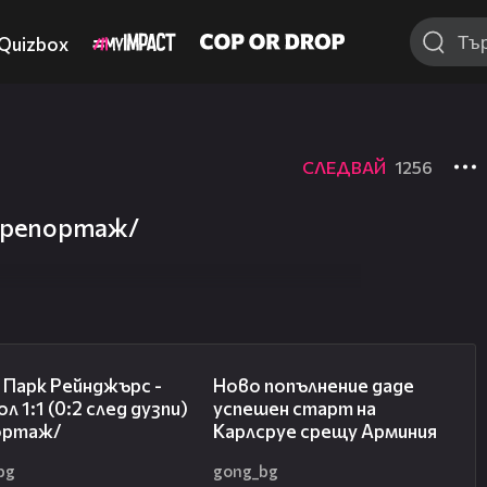
Quizbox
СЛЕДВАЙ
1256
 /репортаж/
08:50
03:11
 Парк Рейнджърс -
Ново попълнение даде
л 1:1 (0:2 след дузпи)
успешен старт на
ортаж/
Карлсруе срещу Арминия
bg
gong_bg