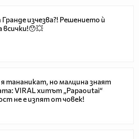
 Гранде изчезва?! Решението ѝ
 всички!😯💥
 я тананикат, но малцина знаят
та: VIRAL хитът „Papaoutai“
ст не е изпят от човек!