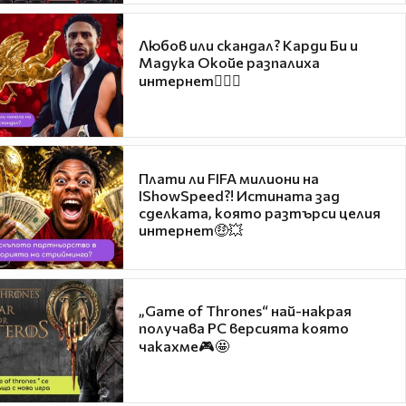
Любов или скандал? Карди Би и
Мадука Окойе разпалиха
интернет❤️‍🔥🔥
Плати ли FIFA милиони на
IShowSpeed?! Истината зад
сделката, която разтърси целия
интернет🤑💥
„Game of Thrones“ най-накрая
получава PC версията която
чакахме🎮🤩