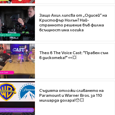
Защо Ахил липсва от „Одисей“ на
Кристофър Нолън? Най-
странното решение във филма
всъщност има логика
Theo в The Voice Cast: "Правен съм
в дискотека!" 👀💥
Съдията отложи сливането на
Paramount и Warner Bros. за 110
милиарда долара!😯💥