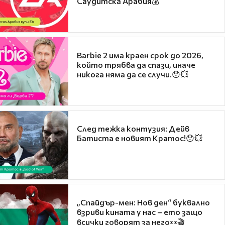
Саудитска Арабия💰
Barbie 2 има краен срок до 2026,
който трябва да спази, иначе
никога няма да се случи.😯💥
След тежка контузия: Дейв
Батиста е новият Кратос!😯💥
„Спайдър-мен: Нов ден“ буквално
взриви кината у нас – ето защо
всички говорят за него👀🎬