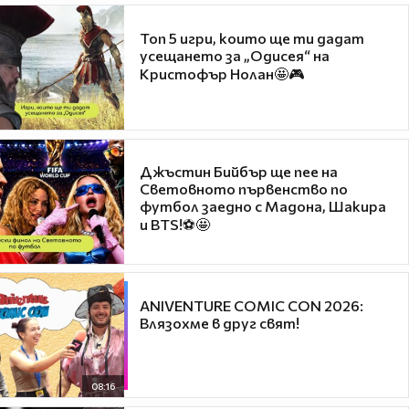
Топ 5 игри, които ще ти дадат
усещането за „Одисея“ на
Кристофър Нолан🤩🎮
Джъстин Бийбър ще пее на
Световното първенство по
футбол заедно с Мадона, Шакира
и BTS!⚽🤩
ANIVENTURE COMIC CON 2026:
Влязохме в друг свят!
08:16