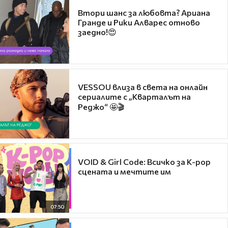
Втори шанс за любовта? Ариана
Гранде и Рики Алварес отново
заедно!😍
VESSOU влиза в света на онлайн
сериалите с „Кварталът на
Реджо“ 🤩🎬
VOID & Girl Code: Всичко за K-pop
сцената и мечтите им
07:50