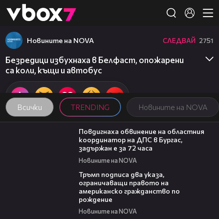
Member of
👾
Новините на NOVA
СЛЕДВАЙ
2751
Безредици избухнаха в Белфаст, опожарени
са коли, къщи и автобус
Всички
TRENDING
Новините на NOVA
05:05
Повдигнаха обвинение на областния
координатор на ДПС в Бургас,
задържан е за 72 часа
Новините на NOVA
01:24
Тръмп подписа два указа,
ограничаващи правото на
американско гражданство по
рождение
Новините на NOVA
14:06