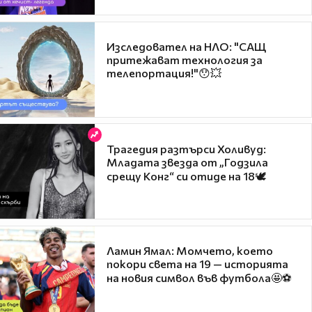
Изследовател на НЛО: "САЩ
притежават технология за
телепортация!"😯💥
Трагедия разтърси Холивуд:
Младата звезда от „Годзила
срещу Конг“ си отиде на 18🕊️
Ламин Ямал: Момчето, което
покори света на 19 — историята
на новия символ във футбола🤩⚽