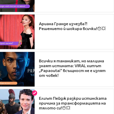
Ариана Гранде изчезва?!
Решението ѝ шокира всички!😯💥
Всички я тананикат, но малцина
знаят истината: VIRAL хитът
„Papaoutai“ всъщност не е изпят
от човек!
Елиът Пейдж разкри истинската
причина за трансформацията на
тялото си!😯💥