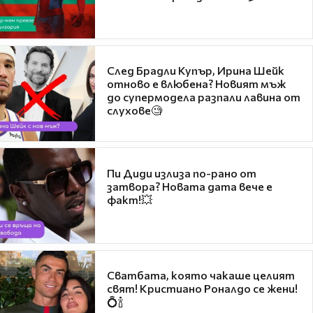
След Брадли Купър, Ирина Шейк
отново е влюбена? Новият мъж
до супермодела разпали лавина от
слухове🧐
Пи Диди излиза по-рано от
затвора? Новата дата вече е
факт!💥
Сватбата, която чакаше целият
свят! Кристиано Роналдо се жени!
💍🍾