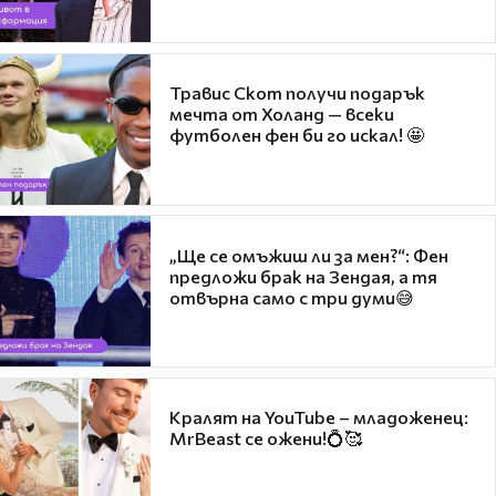
Травис Скот получи подарък
мечта от Холанд — всеки
футболен фен би го искал! 🤩
„Ще се омъжиш ли за мен?“: Фен
предложи брак на Зендая, а тя
отвърна само с три думи😅
Кралят на YouTube – младоженец:
MrBeast се ожени!💍🥰