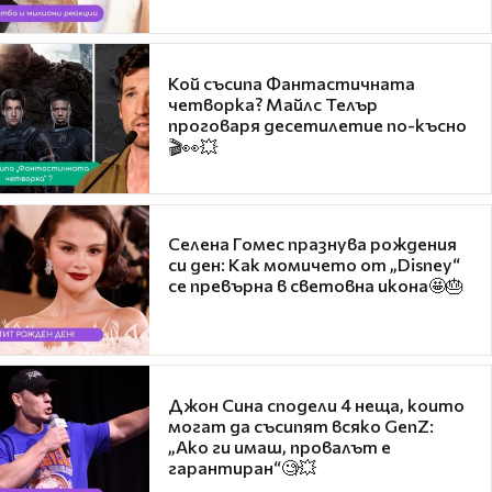
Кой съсипа Фантастичната
четворка? Майлс Телър
проговаря десетилетие по-късно
🎬👀💥
Селена Гомес празнува рождения
си ден: Как момичето от „Disney“
се превърна в световна икона🤩🎂
Джон Сина сподели 4 неща, които
могат да съсипят всяко GenZ:
„Ако ги имаш, провалът е
гарантиран“🧐💥