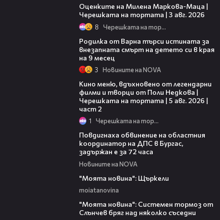
Оценките на Милена Маркова-Маца |
Черешката на тортата | 3 авг. 2026
8
Черешката на тортата
03:09
Родилка от Варна търси истината за
внезапната смърт на детето си в края
на 9 месец
3
Новините на NOVA
15:31
Кино меню, вдъхновено от легендарни
филми и творци от Поли Недкова |
Черешката на тортата | 5 авг. 2026 |
част 2
1
Черешката на тортата
05:05
Повдигнаха обвинение на областния
координатор на ДПС в Бургас,
задържан е за 72 часа
Новините на NOVA
00:29
"Моята новина": Щъркели
moiatanovina
00:16
"Моята новина": Системен тормоз от
Слънчев бряг над няколко съседни