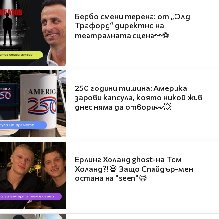
Бербо смени терена: от „Олд
Трафорд“ директно на
театралната сцена👀⚽
250 години тишина: Америка
зарови капсула, която никой жив
днес няма да отвори👀💥
Ерлинг Холанд ghost-на Том
Холанд?! 💀 Защо Спайдър-мен
остана на "seen"😅