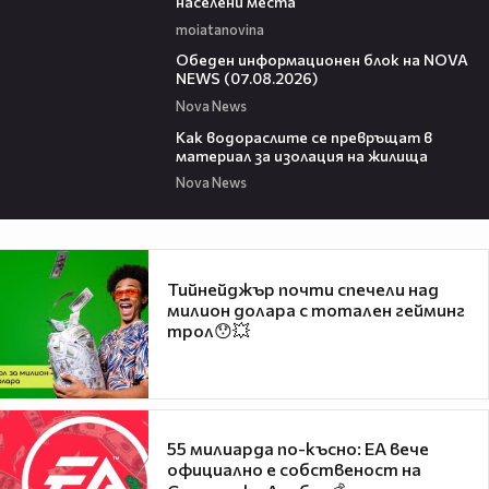
населени места
moiatanovina
01:10:25
Обеден информационен блок на NOVA
NEWS (07.08.2026)
Nova News
04:03
Как водораслите се превръщат в
материал за изолация на жилища
Nova News
Тийнейджър почти спечели над
милион долара с тотален гейминг
трол😯💥
55 милиарда по-късно: EA вече
официално е собственост на