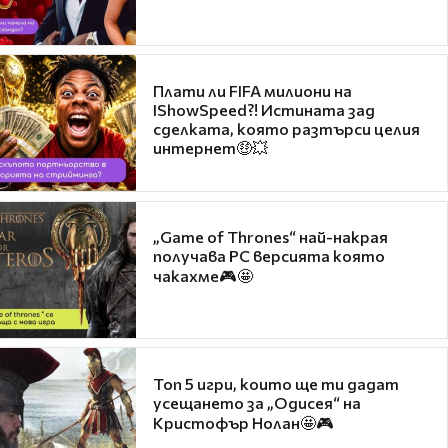
Плати ли FIFA милиони на
IShowSpeed?! Истината зад
сделката, която разтърси целия
интернет🤑💥
„Game of Thrones“ най-накрая
получава PC версията която
чакахме🎮🤩
Топ 5 игри, които ще ти дадат
усещането за „Одисея“ на
Кристофър Нолан🤩🎮