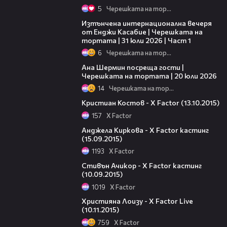
5
Черешката на тортата
18:07
Изтънчена интернационална вечеря
от Енджи Касабие | Черешката на
тортата | 31 юли 2026 | Част 1
6
Черешката на тортата
19:47
Ана Шермин посреща гости |
Черешката на тортата | 20 юли 2026
14
Черешката на тортата
03:34
Кристиан Костов - X Factor (13.10.2015)
157
X Factor
07:20
Анджела Киркова - X Factor кастинг
(15.09.2015)
1193
X Factor
07:36
Стивън Ачикор - X Factor кастинг
(10.09.2015)
1019
X Factor
04:18
Християна Лоизу - X Factor Live
(10.11.2015)
759
X Factor
07:11