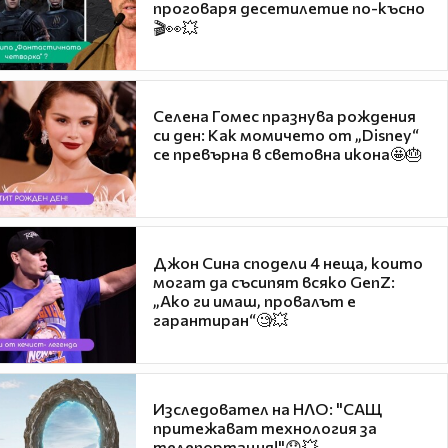
проговаря десетилетие по-късно
🎬👀💥
Селена Гомес празнува рождения
си ден: Как момичето от „Disney“
се превърна в световна икона🤩🎂
Джон Сина сподели 4 неща, които
могат да съсипят всяко GenZ:
„Ако ги имаш, провалът е
гарантиран“🧐💥
Изследовател на НЛО: "САЩ
притежават технология за
телепортация!"😯💥