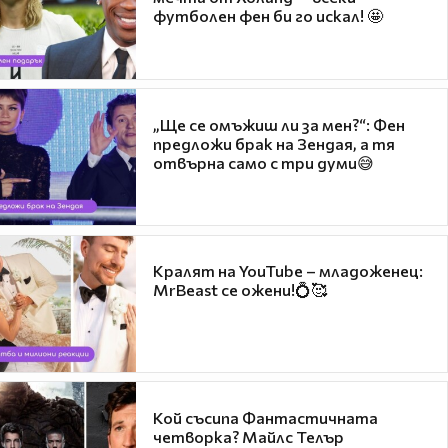
футболен фен би го искал! 🤩
„Ще се омъжиш ли за мен?“: Фен
предложи брак на Зендая, а тя
отвърна само с три думи😅
Кралят на YouTube – младоженец:
MrBeast се ожени!💍🥰
Кой съсипа Фантастичната
четворка? Майлс Телър