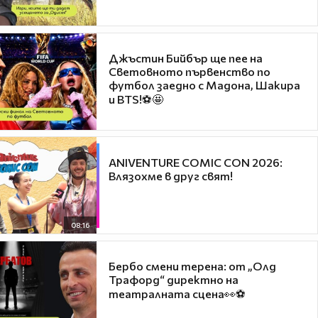
Джъстин Бийбър ще пее на
Световното първенство по
футбол заедно с Мадона, Шакира
и BTS!⚽🤩
ANIVENTURE COMIC CON 2026:
Влязохме в друг свят!
08:16
Бербо смени терена: от „Олд
Трафорд“ директно на
театралната сцена👀⚽