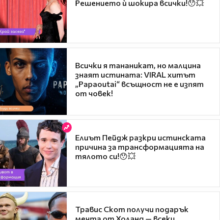
Решението ѝ шокира всички!😯💥
Всички я тананикат, но малцина
знаят истината: VIRAL хитът
„Papaoutai“ всъщност не е изпят
от човек!
Елиът Пейдж разкри истинската
причина за трансформацията на
тялото си!😯💥
Травис Скот получи подарък
мечта от Холанд — всеки