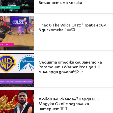
всъщност има логика
Theo в The Voice Cast: "Правен съм
в дискотека!" 👀💥
Съдията отложи сливането на
Paramount и Warner Bros. за 110
милиарда долара!😯💥
Любов или скандал? Карди Би и
Мадука Окойе разпалиха
интернет❤️‍🔥🔥