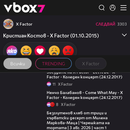
Member of
👾
X Factor
СЛЕДВАЙ
3303
Кристиан Костов - X Factor (01.10.2015)
Всички
TRENDING
X Factor
03:36
Звездите на X Factor - Let It Be - X
Factor - Коледен концерт (24.12.2017)
11
X Factor
02:23
Ненчо Балабанов - Come What May - X
Factor - Коледен концерт (24.12.2017)
8
X Factor
16:02
Безглутенов хляб от трици и
хърватски десерт от Милена
Маркова-Маца | Черешката на
тортата | 3 авг. 2026 | част 1