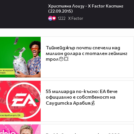
Християна Лоизу - X Factor Кастинг
(22.09.2015)
1222
X Factor
Тийнейджър почти спечели над
милион долара с тотален гейминг
трол😯💥
55 милиарда по-късно: EA вече
официално е собственост на
Саудитска Арабия💰