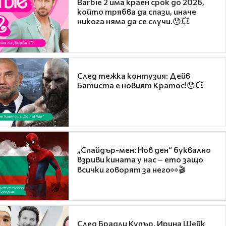
Barbie 2 има краен срок до 2026,
който трябва да спази, иначе
никога няма да се случи.😯💥
След тежка контузия: Дейв
Батиста е новият Кратос!😯💥
„Спайдър-мен: Нов ден“ буквално
взриви кината у нас – ето защо
всички говорят за него👀🎬
След Брадли Купър, Ирина Шейк