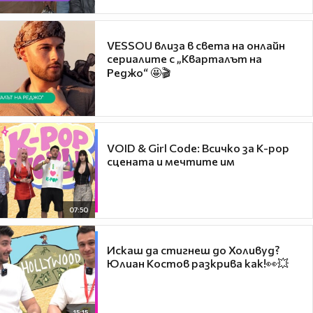
VESSOU влиза в света на онлайн
сериалите с „Кварталът на
Реджо“ 🤩🎬
VOID & Girl Code: Всичко за K-pop
сцената и мечтите им
07:50
Искаш да стигнеш до Холивуд?
Юлиан Костов разкрива как!👀💥
15:15