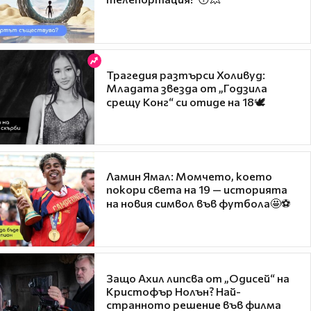
Трагедия разтърси Холивуд:
Младата звезда от „Годзила
срещу Конг“ си отиде на 18🕊️
Ламин Ямал: Момчето, което
покори света на 19 — историята
на новия символ във футбола🤩⚽
Защо Ахил липсва от „Одисей“ на
Кристофър Нолън? Най-
странното решение във филма