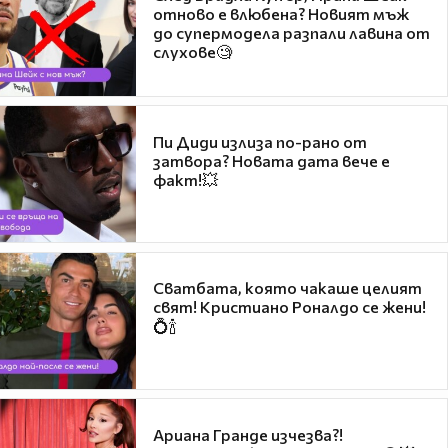
отново е влюбена? Новият мъж
до супермодела разпали лавина от
слухове🧐
Пи Диди излиза по-рано от
затвора? Новата дата вече е
факт!💥
Сватбата, която чакаше целият
свят! Кристиано Роналдо се жени!
💍🍾
Ариана Гранде изчезва?!