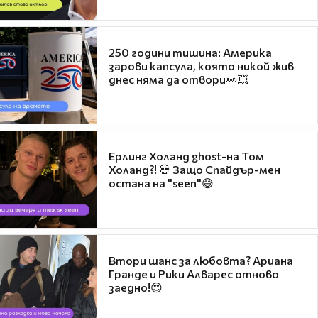
250 години тишина: Америка
зарови капсула, която никой жив
днес няма да отвори👀💥
Ерлинг Холанд ghost-на Том
Холанд?! 💀 Защо Спайдър-мен
остана на "seen"😅
Втори шанс за любовта? Ариана
Гранде и Рики Алварес отново
заедно!😍