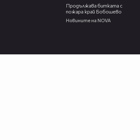
Продължава битката с
пожара край Бобошево
Новините на NOVA