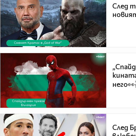
След т
новият
„Спайд
кината
него👀
След Б
влюбен