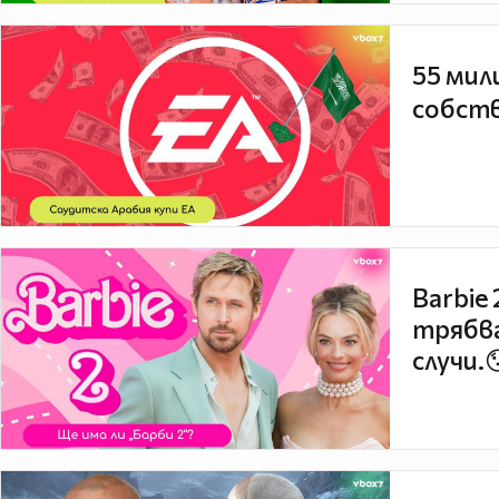
55 мил
собств
Barbie
трябва
случи.