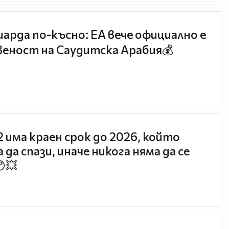
иарда по-късно: EA вече официално е
еност на Саудитска Арабия💰
 2 има краен срок до 2026, който
 да спази, иначе никога няма да се
😯💥