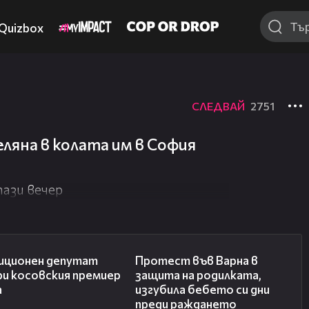
Quizbox
СЛЕДВАЙ
2751
ляна в колата им в София
тази вечер
00:48
02:57
иционен депутат
Протест във Варна в
ри косовския премиер
защита на родилката,
а
изгубила бебето си дни
преди раждането