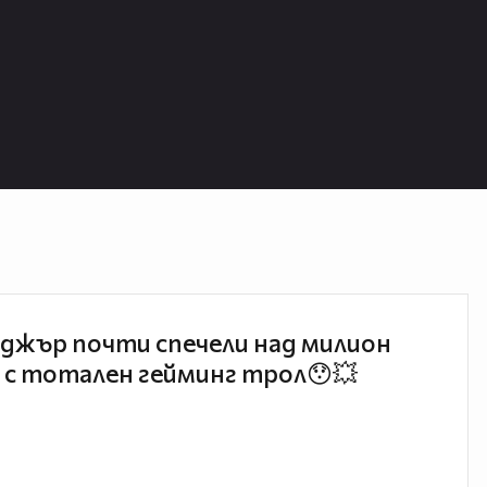
джър почти спечели над милион
 с тотален гейминг трол😯💥