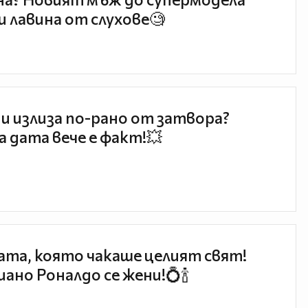
и лавина от слухове🧐
и излиза по-рано от затвора?
 дата вече е факт!💥
та, която чакаше целият свят!
ано Роналдо се жени!💍🍾