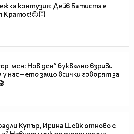
ежка контузия: Дейв Батиста е
 Кратос!😯💥
ър-мен: Нов ден“ буквално взриви
 у нас – ето защо всички говорят за
🎬
радли Купър, Ирина Шейк отново е
а? Новият мъж до супермодела