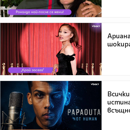
Ариана
шокира
Всички
истина
всъщно