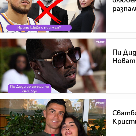
разпал
Пи Дид
Новата
Сватба
Кристи