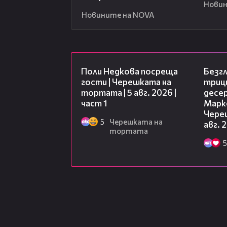
Новин
Новините на NOVA
19:25
Поли Недкова посреща
Безг
гости | Черешката на
триц
тортата | 5 авг. 2026 |
десе
част 1
Марк
Чере
5
Черешката на
авг. 
тортата
5