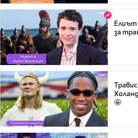
Елиът 
за тра
Травис
Холанд
🤩