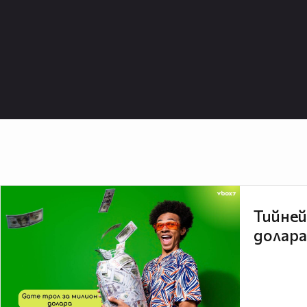
Тийней
долара