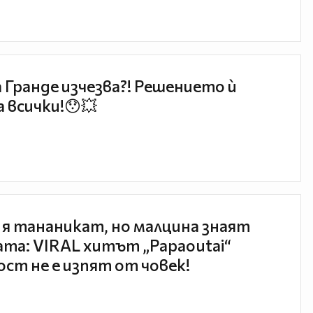
 Гранде изчезва?! Решението ѝ
 всички!😯💥
 я тананикат, но малцина знаят
та: VIRAL хитът „Papaoutai“
ст не е изпят от човек!