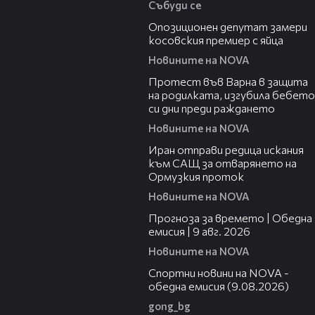
Събуди се
00:48
Опозиционен депутат замери
косовския премиер с яйца
Новините на NOVA
02:57
Протест във Варна в защита
на родилката, изгубила бебето
си дни преди раждането
Новините на NOVA
00:50
Иран отправи редица искания
към САЩ за отварянето на
Ормузкия проток
Новините на NOVA
01:50
Прогноза за времето | Обедна
емисия | 9 авг. 2026
Новините на NOVA
04:25
Спортни новини на NOVA -
обедна емисия (9.08.2026)
gong_bg
01:59