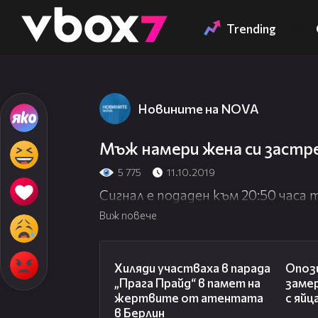
Member of
👾
Trending
Новините на NOVA
Мъж намери жена си застре
5 775
11.10.2019
Сигнал е подаден към 20:50 часа 
Виж повече
02:23
Хиляди участваха в парада
Опоз
„Прага Прайд“ в памет на
заме
жертвите от атентата
с яйц
в Берлин