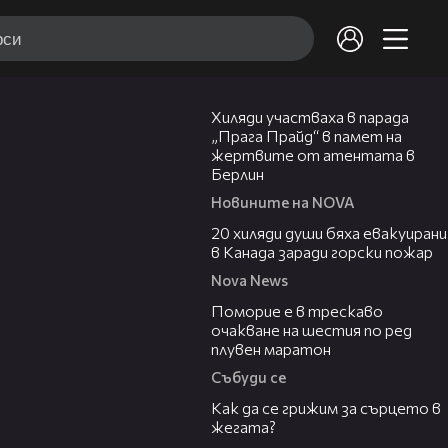
02:23
Хиляди участваха в парада
„Прага Прайд“ в памет на
жертвите от атентата в
Берлин
Новините на NOVA
00:39
20 хиляди души бяха евакуирани
в Канада заради горски пожар
Nova News
03:22
Поморие е в трескаво
очакване на шестия по ред
плувен маратон
Събуди се
07:56
Как да се грижим за сърцето в
жегата?