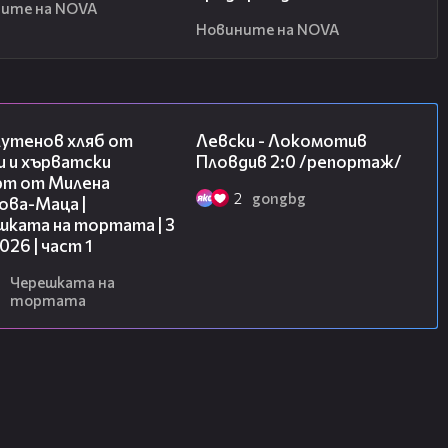
ите на NOVA
Новините на NOVA
16:02
06:10
лутенов хляб от
Левски - Локомотив
и и хърватски
Пловдив 2:0 /репортаж/
рт от Милена
2
gongbg
ова-Маца |
шката на тортата | 3
2026 | част 1
Черешката на
тортата