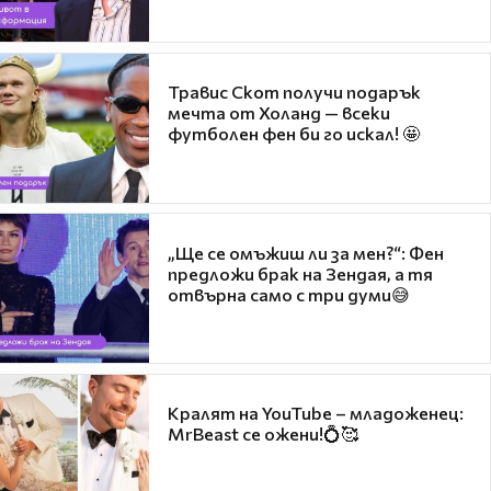
Травис Скот получи подарък
мечта от Холанд — всеки
футболен фен би го искал! 🤩
„Ще се омъжиш ли за мен?“: Фен
предложи брак на Зендая, а тя
отвърна само с три думи😅
Кралят на YouTube – младоженец:
MrBeast се ожени!💍🥰