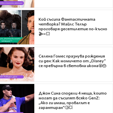
Кой съсипа Фантастичната
четворка? Майлс Телър
проговаря десетилетие по-късно
🎬👀💥
Селена Гомес празнува рождения
си ден: Как момичето от „Disney“
се превърна в световна икона🤩🎂
Джон Сина сподели 4 неща, които
могат да съсипят всяко GenZ:
„Ако ги имаш, провалът е
гарантиран“🧐💥