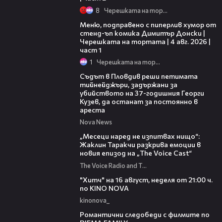
8
Черешката на тортата
16:03
Меню, подправено с пиперлив хумор от
стенд-ъп комика Димитър Донски |
Черешката на тортата | 4 авг. 2026 |
част 1
1
Черешката на тортата
01:34
Съдът в Пловдив реши петимата
тийнейджъри, задържани за
убийството на 37-годишния Георги
Кузев, да останат за постоянно в
ареста
Nova News
01:13:23
„Месеци наред не изпитвах нищо“:
Жаклин Таракчи разкрива емоции в
новия епизод на „The Voice Cast“
The Voice Radio and TV Bulgaria
00:30
"Хитч" на 16 август, неделя от 21:00 ч.
по KINO NOVA
kinonova_
00:31
Романтични следобеди с филмите по