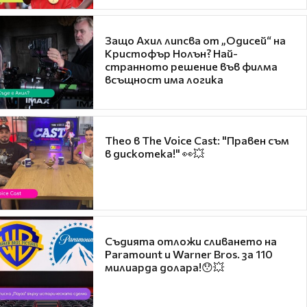
Защо Ахил липсва от „Одисей“ на
Кристофър Нолън? Най-
странното решение във филма
всъщност има логика
Theo в The Voice Cast: "Правен съм
в дискотека!" 👀💥
Съдията отложи сливането на
Paramount и Warner Bros. за 110
милиарда долара!😯💥