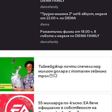
DIEMA FAMILY
diemafamily
00:31
"Трудна мишена 2" на16 август, неделя
от 22.00 ч. по DIEMA
diema
00:36
Романтични филми от 18.00 ч. в
събота и неделя по DIEMA FAMILY
diemafamily
Тийнейджър почти спечели над
милион долара с тотален гейминг
трол😯💥
55 милиарда по-късно: EA вече
официално е собственост на