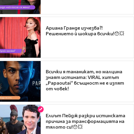
Ариана Гранде изчезва?!
Решението ѝ шокира всички!😯💥
Всички я тананикат, но малцина
знаят истината: VIRAL хитът
„Papaoutai“ всъщност не е изпят
от човек!
Елиът Пейдж разкри истинската
причина за трансформацията на
тялото си!😯💥