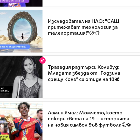
Изследовател на НЛО: "САЩ
притежават технология за
телепортация!"😯💥
Трагедия разтърси Холивуд:
Младата звезда от „Годзила
срещу Конг“ си отиде на 18🕊️
Ламин Ямал: Момчето, което
покори света на 19 — историята
на новия символ във футбола🤩⚽