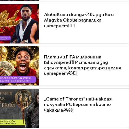
Любов или скандал? Карди Би и
Мадука Окойе разпалиха
интернет❤️‍🔥🔥
Плати ли FIFA милиони на
IShowSpeed?! Истината зад
сделката, която разтърси целия
интернет🤑💥
„Game of Thrones“ най-накрая
получава PC версията която
чакахме🎮🤩