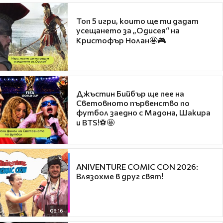
Топ 5 игри, които ще ти дадат
усещането за „Одисея“ на
Кристофър Нолан🤩🎮
Джъстин Бийбър ще пее на
Световното първенство по
футбол заедно с Мадона, Шакира
и BTS!⚽🤩
ANIVENTURE COMIC CON 2026:
Влязохме в друг свят!
08:16