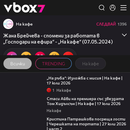
Member of
👾
На кафе
СЛЕДВАЙ
1396
Жана Брейчева - спомени за работата в
„Господари на ефира“ - „На кафе“ (07.05.2024)
Всички
TRENDING
На кафе
09:09
„На ръба“: Изложба с мисия | На кафе |
17 юли 2026
1
На кафе
02:58
Стаси Айви на премиера със звездата
Том Хидълсън | На кафе | 17 юли 2026
На кафе
20:09
Кристина Патрашкова посреща гости
| Черешката на тортата | 27 юли 2026
| част 2