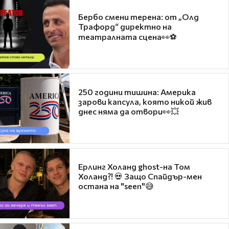
Бербо смени терена: от „Олд
Трафорд“ директно на
театралната сцена👀⚽
250 години тишина: Америка
зарови капсула, която никой жив
днес няма да отвори👀💥
Ерлинг Холанд ghost-на Том
Холанд?! 💀 Защо Спайдър-мен
остана на "seen"😅