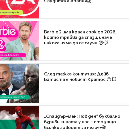
Саудитска Арабия💰
Barbie 2 има краен срок до 2026,
който трябва да спази, иначе
никога няма да се случи.😯💥
След тежка контузия: Дейв
Батиста е новият Кратос!😯💥
„Спайдър-мен: Нов ден“ буквално
взриви кината у нас – ето защо
всички говорят за него👀🎬