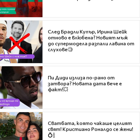
След Брадли Купър, Ирина Шейк
отново е влюбена? Новият мъж
до супермодела разпали лавина от
слухове🧐
Пи Диди излиза по-рано от
затвора? Новата дата вече е
факт!💥
Сватбата, която чакаше целият
свят! Кристиано Роналдо се жени!
💍🍾