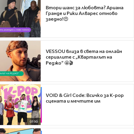
Втори шанс за любовта? Ариана
Гранде и Рики Алварес отново
заедно!😍
VESSOU влиза в света на онлайн
сериалите с „Кварталът на
Реджо“ 🤩🎬
VOID & Girl Code: Всичко за K-pop
сцената и мечтите им
07:50