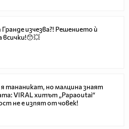
 Гранде изчезва?! Решението ѝ
 всички!😯💥
 я тананикат, но малцина знаят
та: VIRAL хитът „Papaoutai“
ст не е изпят от човек!