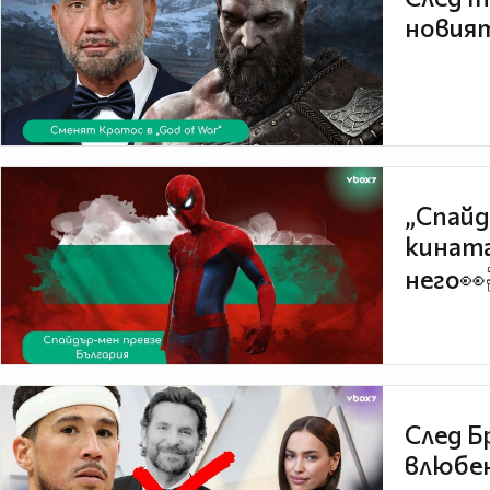
новият
„Спайд
кината
него👀
След Б
влюбен