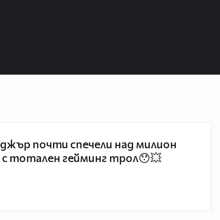
джър почти спечели над милион
 с тотален гейминг трол😯💥