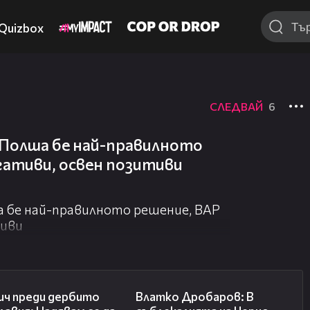
Quizbox
СЛЕДВАЙ
6
 Полша бе най-правилното
гативи, освен позитиви
а бе най-правилното решение, ВАР
тиви
20:02
17:35
ич преди дербито
Влатко Дробаров: В