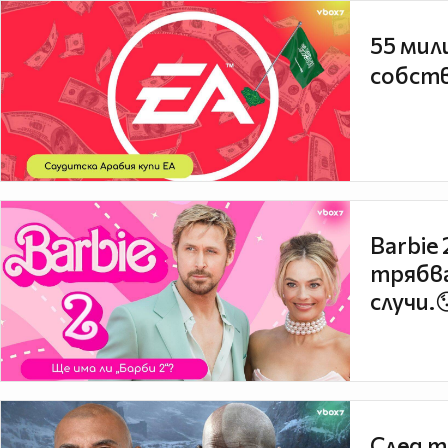
55 мил
собств
Barbie
трябва
случи.
След т