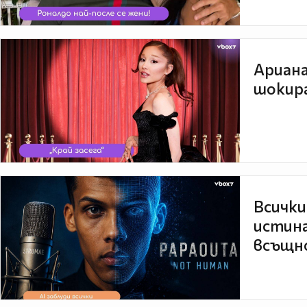
Ариана
шокира
Всички
истина
всъщно