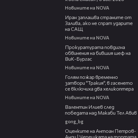
Новините на NOVA
00:41
Иран заплашва страните от
Залива, ако не спрат ударите
на САЩ
Новините на NOVA
00:32
Прокуратурата повдигна
обвинения на бившия шеф на
ВиК-Бургас
Новините на NOVA
03:06
Голям пожар временно
затвори "Тракия", в гасенето
се включиха два хеликоптера
Новините на NOVA
06:38
Валентин Илиев след
победата над Макаби Тел Авив
gong_bg
02:47
Оценките на Антоан Петров-
Анди | Черешката на тортата