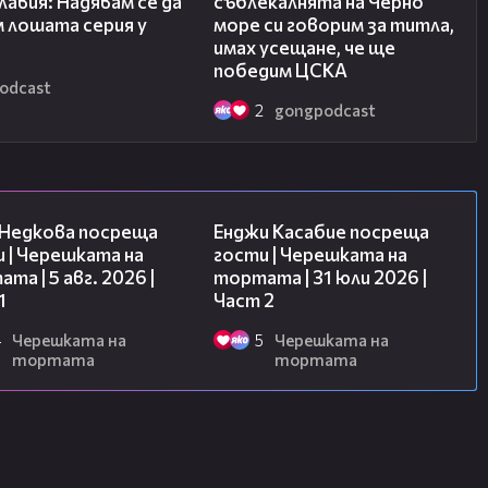
лавия: Надявам се да
съблекалнята на Черно
 лошата серия у
море си говорим за титла,
имах усещане, че ще
победим ЦСКА
odcast
2
gongpodcast
19:25
16:45
 Недкова посреща
Енджи Касабие посреща
 | Черешката на
гости | Черешката на
та | 5 авг. 2026 |
тортата | 31 юли 2026 |
1
Част 2
4
Черешката на
5
Черешката на
тортата
тортата