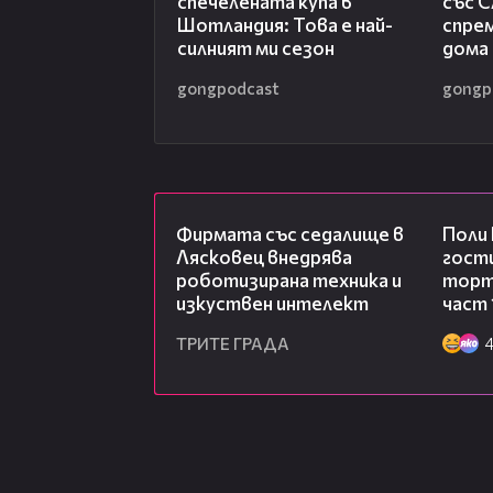
спечелената купа в
със С
Шотландия: Това е най-
спрем
силният ми сезон
дома
gongpodcast
gongp
00:06
Фирмата със седалище в
Поли
Лясковец внедрява
гости
роботизирана техника и
торта
изкуствен интелект
част 
ТРИТЕ ГРАДА