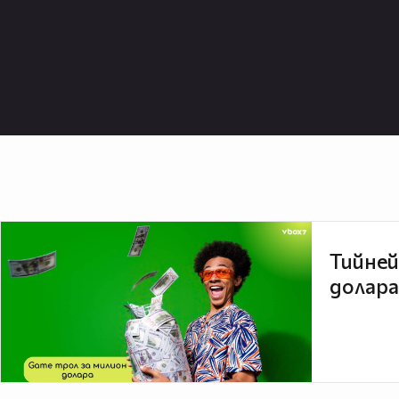
Тийней
долара