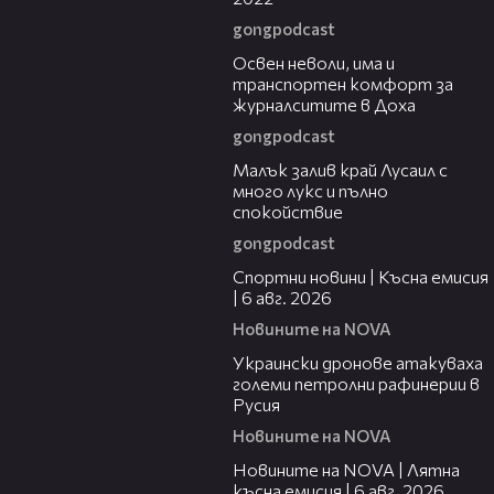
gongpodcast
01:10
Освен неволи, има и
транспортен комфорт за
журналситите в Доха
gongpodcast
00:49
Малък залив край Лусаил с
много лукс и пълно
спокойствие
gongpodcast
04:51
Спортни новини | Късна емисия
| 6 авг. 2026
Новините на NOVA
00:41
Украински дронове атакуваха
големи петролни рафинерии в
Русия
Новините на NOVA
20:26
Новините на NOVA | Лятна
късна емисия | 6 авг. 2026