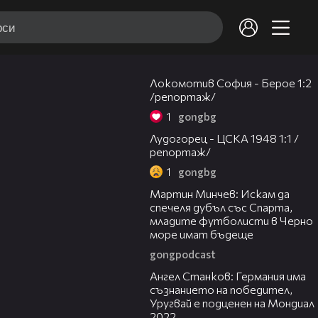
05:06
Локомотив София - Берое 1:2
/репортаж/
1
gongbg
09:02
Лудогорец - ЦСКА 1948 1:1 /
репортаж/
1
gongbg
13:48
Мартин Минчев: Искам да
спечеля дубъл със Спарта,
младите футболисти в Черно
море имат бъдеще
gongpodcast
14:42
Ангел Станков: Германия има
съзнанието на победител,
Уругвай е подценен на Мондиал
2022