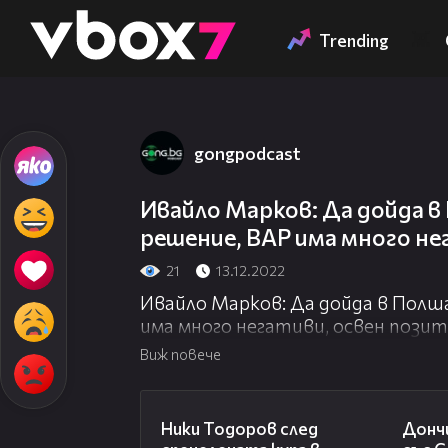
Member of
👾
Trending
gongpodcast
Ивайло Марков: Да дойда в
решение, ВАР има много не
21
13.12.2022
Ивайло Марков: Да дойда в Полш
има много негативи, освен пози
Виж повече
17:33
Ники Тодоров след
Донч