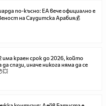
иарда по-късно: EA вече официално е
еност на Саудитска Арабия💰
 2 има краен срок до 2026, който
 да спази, иначе никога няма да се
😯💥
ежка контузия: Дейв Батиста е