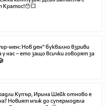
 Кратос!😯💥
ър-мен: Нов ден“ буквално взриви
 у нас – ето защо всички говорят за
🎬
радли Купър, Ирина Шейк отново е
а? Новият мъж до супермодела