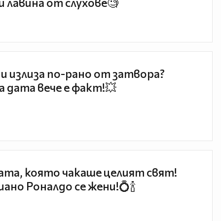
и лавина от слухове🧐
и излиза по-рано от затвора?
 дата вече е факт!💥
та, която чакаше целият свят!
ано Роналдо се жени!💍🍾