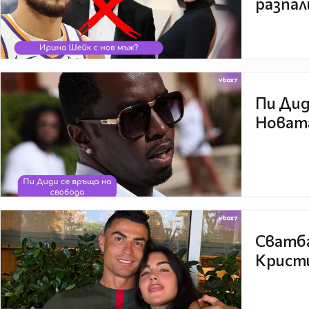
разпал
Пи Дид
Новата
Сватба
Кристи