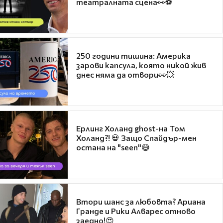
театралната сцена👀⚽
250 години тишина: Америка
зарови капсула, която никой жив
днес няма да отвори👀💥
Ерлинг Холанд ghost-на Том
Холанд?! 💀 Защо Спайдър-мен
остана на "seen"😅
Втори шанс за любовта? Ариана
Гранде и Рики Алварес отново
заедно!😍