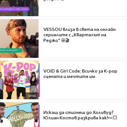
VESSOU влиза в света на онлайн
сериалите с „Кварталът на
Реджо“ 🤩🎬
VOID & Girl Code: Всичко за K-pop
сцената и мечтите им
07:50
Искаш да стигнеш до Холивуд?
Юлиан Костов разкрива как!👀💥