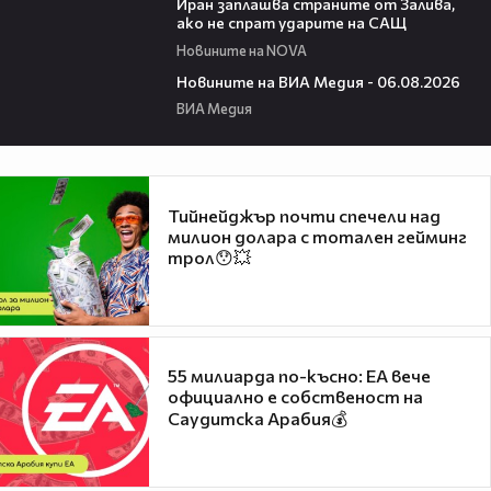
Иран заплашва страните от Залива,
ако не спрат ударите на САЩ
Новините на NOVA
22:43
Новините на ВИА Медия - 06.08.2026
ВИА Медия
Тийнейджър почти спечели над
милион долара с тотален гейминг
трол😯💥
55 милиарда по-късно: EA вече
официално е собственост на
Саудитска Арабия💰