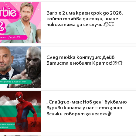
Barbie 2 има краен срок до 2026,
който трябва да спази, иначе
никога няма да се случи.😯💥
След тежка контузия: Дейв
Батиста е новият Кратос!😯💥
„Спайдър-мен: Нов ден“ буквално
взриви кината у нас – ето защо
всички говорят за него👀🎬