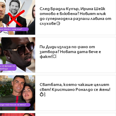
След Брадли Купър, Ирина Шейк
отново е влюбена? Новият мъж
до супермодела разпали лавина от
слухове🧐
Пи Диди излиза по-рано от
затвора? Новата дата вече е
факт!💥
Сватбата, която чакаше целият
свят! Кристиано Роналдо се жени!
💍🍾