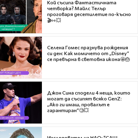
Кой съсипа Фантастичната
четворка? Майлс Телър
проговаря десетилетие по-късно
🎬👀💥
Селена Гомес празнува рождения
си ден: Как момичето от „Disney“
се превърна в световна икона🤩🎂
Джон Сина сподели 4 неща, които
могат да съсипят всяко GenZ:
„Ако ги имаш, провалът е
гарантиран“🧐💥
Изследовател на НЛО: "САЩ