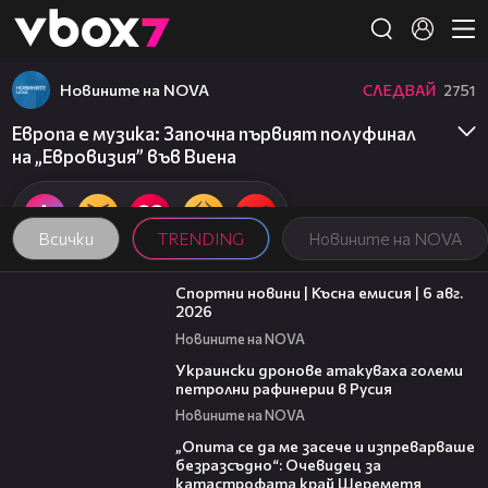
Member of
👾
Новините на NOVA
СЛЕДВАЙ
2751
Европа е музика: Започна първият полуфинал
на „Евровизия” във Виена
Всички
TRENDING
Новините на NOVA
04:51
Спортни новини | Късна емисия | 6 авг.
2026
Новините на NOVA
00:41
Украински дронове атакуваха големи
петролни рафинерии в Русия
Новините на NOVA
06:38
„Опита се да ме засече и изпреварваше
безразсъдно“: Очевидец за
катастрофата край Шереметя