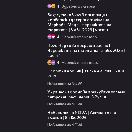
4
Здравей България
16:02
Безглутенов хляб от трици и
хърватски десерт от Милена
Маркова-Маца | Черешката на
тортата | 3 авг. 2026 | част 1
4
Черешката на тортата
19:25
Поли Недкова посреща гости |
Черешката на тортата | 5 авг. 2026 |
част 1
4
Черешката на тортата
04:51
Спортни новини | Късна емисия | 6 авг.
2026
Новините на NOVA
00:41
Украински дронове атакуваха големи
петролни рафинерии в Русия
Новините на NOVA
20:26
Новините на NOVA | Лятна късна
емисия | 6 авг. 2026
Новините на NOVA
00:41