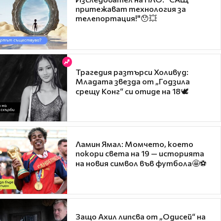
притежават технология за
телепортация!"😯💥
Трагедия разтърси Холивуд:
Младата звезда от „Годзила
срещу Конг“ си отиде на 18🕊️
Ламин Ямал: Момчето, което
покори света на 19 — историята
на новия символ във футбола🤩⚽
Защо Ахил липсва от „Одисей“ на