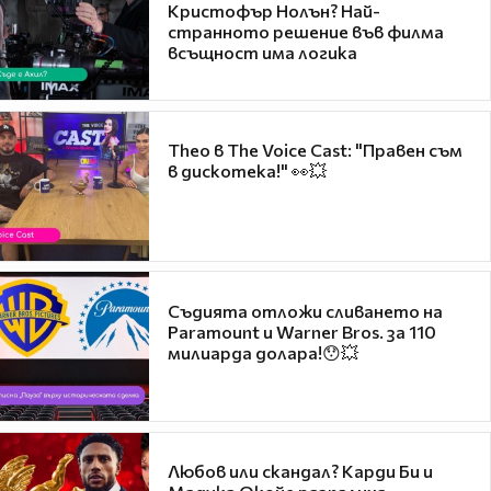
Кристофър Нолън? Най-
странното решение във филма
всъщност има логика
Theo в The Voice Cast: "Правен съм
в дискотека!" 👀💥
Съдията отложи сливането на
Paramount и Warner Bros. за 110
милиарда долара!😯💥
Любов или скандал? Карди Би и