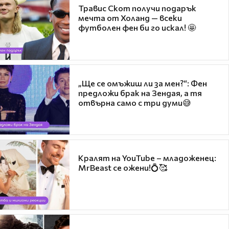
Травис Скот получи подарък
мечта от Холанд — всеки
футболен фен би го искал! 🤩
„Ще се омъжиш ли за мен?“: Фен
предложи брак на Зендая, а тя
отвърна само с три думи😅
Кралят на YouTube – младоженец:
MrBeast се ожени!💍🥰