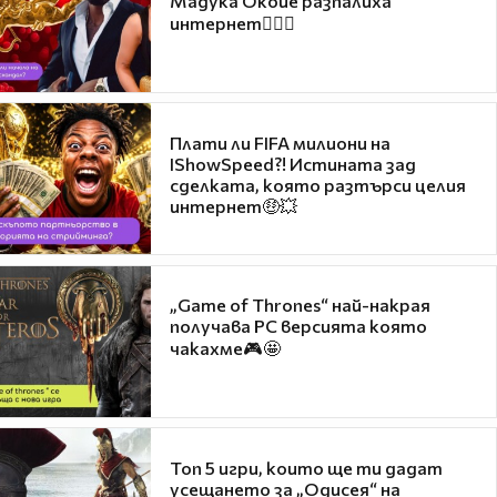
Мадука Окойе разпалиха
интернет❤️‍🔥🔥
Плати ли FIFA милиони на
IShowSpeed?! Истината зад
сделката, която разтърси целия
интернет🤑💥
„Game of Thrones“ най-накрая
получава PC версията която
чакахме🎮🤩
Топ 5 игри, които ще ти дадат
усещането за „Одисея“ на