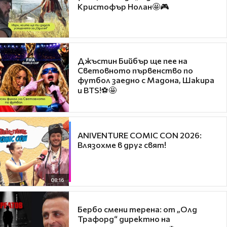
Кристофър Нолан🤩🎮
Джъстин Бийбър ще пее на
Световното първенство по
футбол заедно с Мадона, Шакира
и BTS!⚽🤩
ANIVENTURE COMIC CON 2026:
Влязохме в друг свят!
08:16
Бербо смени терена: от „Олд
Трафорд“ директно на