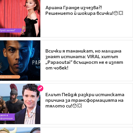
Ариана Гранде изчезва?!
Решението ѝ шокира всички!😯💥
Всички я тананикат, но малцина
знаят истината: VIRAL хитът
„Papaoutai“ всъщност не е изпят
от човек!
Елиът Пейдж разкри истинската
причина за трансформацията на
тялото си!😯💥