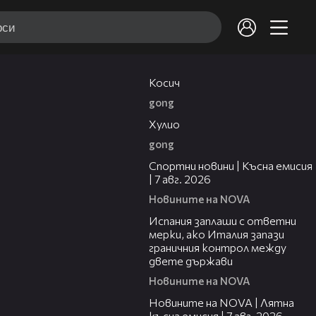
10:17
Косич
gong
09:40
Хулио
gong
03:46
Спортни новини | Късна емисия
| 7 авг. 2026
Новините на NOVA
00:51
Испания заплаши с ответни
мерки, ако Италия запази
граничния контрол между
двете държави
Новините на NOVA
21:18
Новините на NOVA | Лятна
късна емисия | 7 авг. 2026