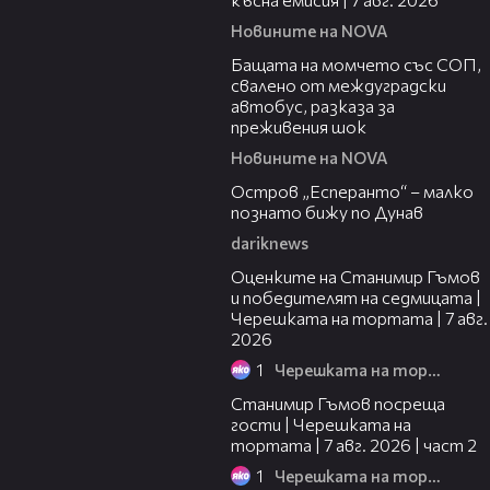
Новините на NOVA
00:30
Бащата на момчето със СОП,
свалено от междуградски
автобус, разказа за
преживения шок
Новините на NOVA
00:04
Остров „Есперанто“ – малко
познато бижу по Дунав
dariknews
02:15
Оценките на Станимир Гъмов
и победителят на седмицата |
Черешката на тортата | 7 авг.
2026
1
Черешката на тортата
12:30
Станимир Гъмов посреща
гости | Черешката на
тортата | 7 авг. 2026 | част 2
1
Черешката на тортата
16:22