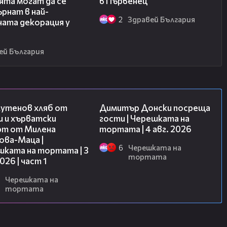
ята могат да се
в Първенец
рнат в най-
2
Здравей България
ната декорация у
ей България
16:02
17:43
лутенов хляб от
Димитър Донски посреща
и и хърватски
гости | Черешката на
рт от Милена
тортата | 4 авг. 2026
ова-Маца |
6
Черешката на
шката на тортата | 3
тортата
2026 | част 1
Черешката на
тортата