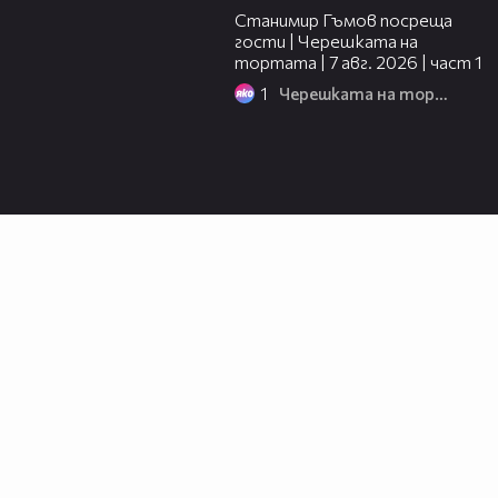
Станимир Гъмов посреща
гости | Черешката на
тортата | 7 авг. 2026 | част 1
1
Черешката на тортата