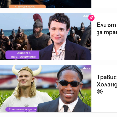
Елиът 
за тра
Травис
Холанд
🤩