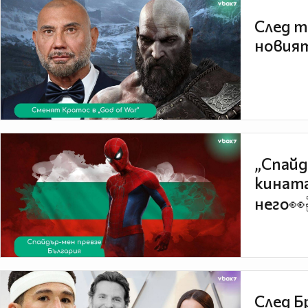
След т
новият
„Спайд
кината
него👀
След Б