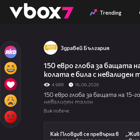
Member of
👾
Trending
Здравей България
150 евро глоба за бащата 
колата е била с невалиден 
4 988
16.06.2026
150 евро глоба за бащата на 15-
невалиден талон
Виж повече
03:09
Как Пловдив се превърна в
„Живе