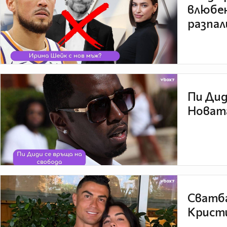
влюбен
разпал
Пи Дид
Новата
Сватба
Кристи