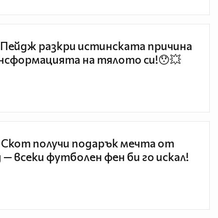
Пейдж разкри истинската причина
нсформацията на тялото си!😯💥
 Скот получи подарък мечта от
 — всеки футболен фен би го искал!