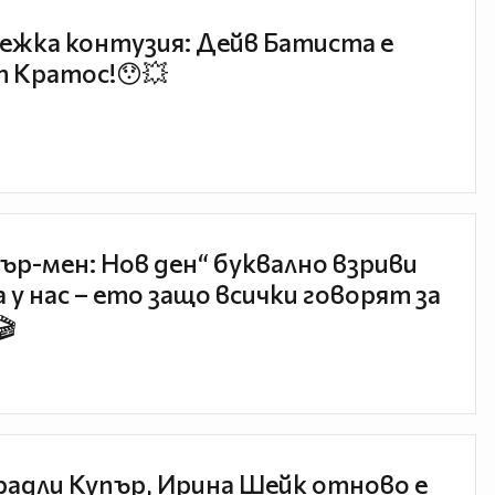
ежка контузия: Дейв Батиста е
 Кратос!😯💥
ър-мен: Нов ден“ буквално взриви
 у нас – ето защо всички говорят за
🎬
радли Купър, Ирина Шейк отново е