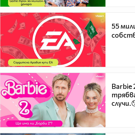
55 мил
собств
Barbie
трябва
случи.