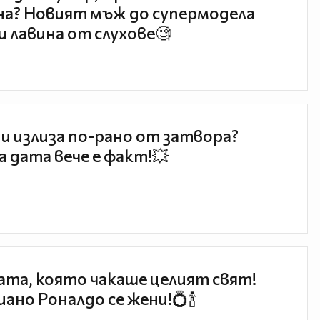
а? Новият мъж до супермодела
и лавина от слухове🧐
и излиза по-рано от затвора?
 дата вече е факт!💥
та, която чакаше целият свят!
ано Роналдо се жени!💍🍾