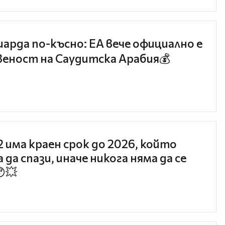
иарда по-късно: EA вече официално е
еност на Саудитска Арабия💰
 2 има краен срок до 2026, който
 да спази, иначе никога няма да се
😯💥