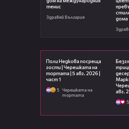
дом на международния
цвет
тенис
превъ
стил
Здравей България
дома
Здрав
19:25
Поли Недкова посреща
Безг
гости | Черешката на
триц
тортата | 5 авг. 2026 |
десе
част 1
Марк
Чере
5
Черешката на
авг. 
тортата
5