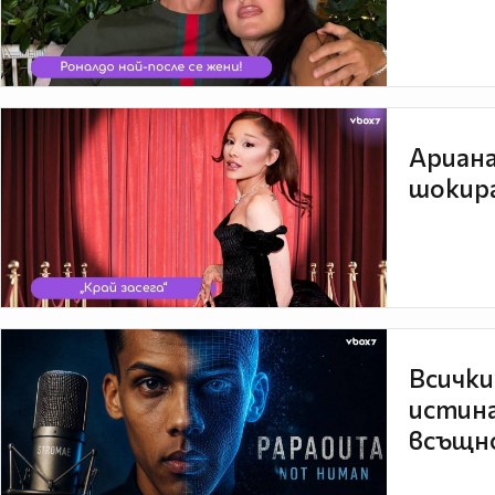
Ариана
шокира
Всички
истина
всъщно