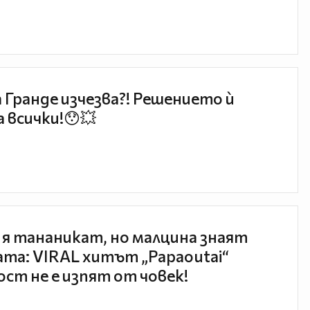
 Гранде изчезва?! Решението ѝ
 всички!😯💥
 я тананикат, но малцина знаят
та: VIRAL хитът „Papaoutai“
ст не е изпят от човек!