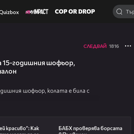
Quizbox
СЛЕДВАЙ
1816
на 15-годишния шофьор,
талон
годишния шофьор, колата е била с
04:11
03:57
й красиво”: Как
БАБХ проверява борсата