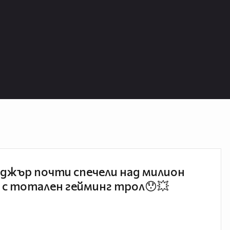
джър почти спечели над милион
 с тотален гейминг трол😯💥