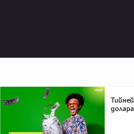
Тийней
долара