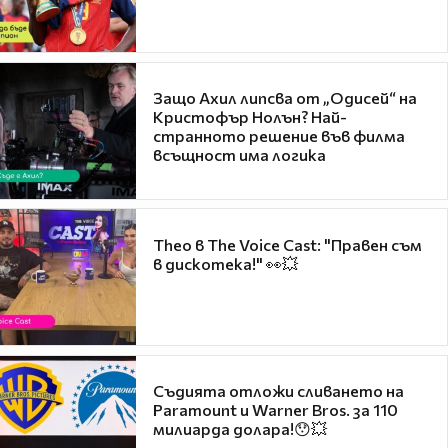
Защо Ахил липсва от „Одисей“ на
Кристофър Нолън? Най-
странното решение във филма
всъщност има логика
Theo в The Voice Cast: "Правен съм
в дискотека!" 👀💥
Съдията отложи сливането на
Paramount и Warner Bros. за 110
милиарда долара!😯💥