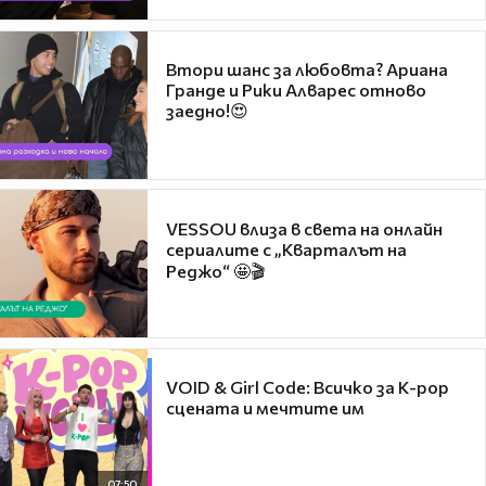
Втори шанс за любовта? Ариана
Гранде и Рики Алварес отново
заедно!😍
VESSOU влиза в света на онлайн
сериалите с „Кварталът на
Реджо“ 🤩🎬
VOID & Girl Code: Всичко за K-pop
сцената и мечтите им
07:50