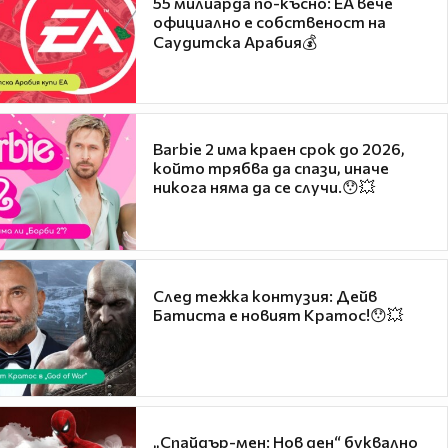
55 милиарда по-късно: EA вече
официално е собственост на
Саудитска Арабия💰
Barbie 2 има краен срок до 2026,
който трябва да спази, иначе
никога няма да се случи.😯💥
След тежка контузия: Дейв
Батиста е новият Кратос!😯💥
„Спайдър-мен: Нов ден“ буквално