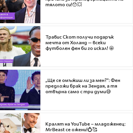
тялото си!😯💥
Травис Скот получи подарък
мечта от Холанд — всеки
футболен фен би го искал! 🤩
„Ще се омъжиш ли за мен?“: Фен
предложи брак на Зендая, а тя
отвърна само с три думи😅
Кралят на YouTube – младоженец:
MrBeast се ожени!💍🥰