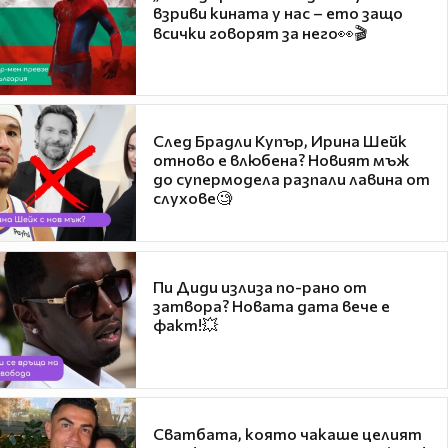
взриви кината у нас – ето защо
всички говорят за него👀🎬
След Брадли Купър, Ирина Шейк
отново е влюбена? Новият мъж
до супермодела разпали лавина от
слухове🧐
Пи Диди излиза по-рано от
затвора? Новата дата вече е
факт!💥
Сватбата, която чакаше целият