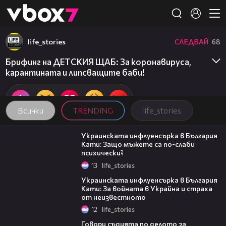
Member of
👾
life_stories
СЛЕДВАЙ
68
Брифинг на ДЕТСКИЯ ЩАБ: За коронавируса,
карантината и липсващите баби!
Всички
TRENDING
life_stories
05:32
Украинската инфлуенсърка в България
Кати: Защо мъжете са по-слаби
психически?
13
life_stories
03:15
Украинската инфлуенсърка в България
Кати: За войната в Украйна и страха
от неизвестното
12
life_stories
16:28
Говори съдията по делото за