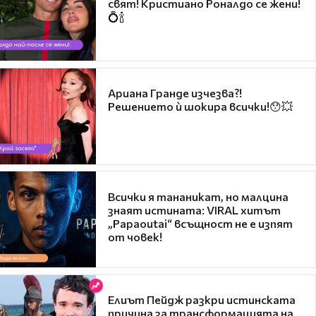
свят! Кристиано Роналдо се жени!
💍🍾
Ариана Гранде изчезва?!
Решението ѝ шокира всички!😯💥
Всички я тананикат, но малцина
знаят истината: VIRAL хитът
„Papaoutai“ всъщност не е изпят
от човек!
Елиът Пейдж разкри истинската
причина за трансформацията на