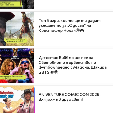
Топ 5 игри, които ще ти дадат
усещането за „Одисея“ на
Кристофър Нолан🤩🎮
Джъстин Бийбър ще пее на
Световното първенство по
футбол заедно с Мадона, Шакира
и BTS!⚽🤩
ANIVENTURE COMIC CON 2026:
Влязохме в друг свят!