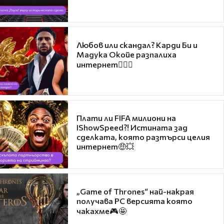
Любов или скандал? Карди Би и
Мадука Окойе разпалиха
интернет❤️‍🔥🔥
Плати ли FIFA милиони на
IShowSpeed?! Истината зад
сделката, която разтърси целия
интернет🤑💥
„Game of Thrones“ най-накрая
получава PC версията която
чакахме🎮🤩