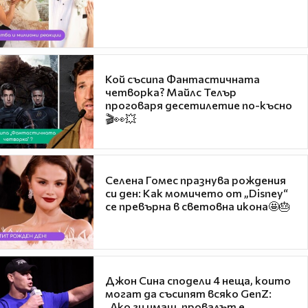
Кой съсипа Фантастичната
четворка? Майлс Телър
проговаря десетилетие по-късно
🎬👀💥
Селена Гомес празнува рождения
си ден: Как момичето от „Disney“
се превърна в световна икона🤩🎂
Джон Сина сподели 4 неща, които
могат да съсипят всяко GenZ:
„Ако ги имаш, провалът е