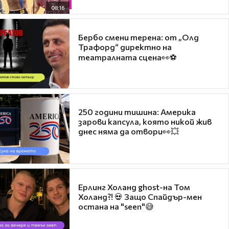
08:16
Бербо смени терена: от „Олд
Трафорд“ директно на
театралната сцена👀⚽
250 години тишина: Америка
зарови капсула, която никой жив
днес няма да отвори👀💥
Ерлинг Холанд ghost-на Том
Холанд?! 💀 Защо Спайдър-мен
остана на "seen"😅