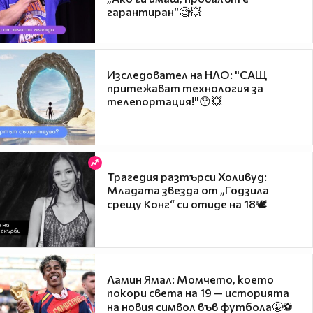
гарантиран“🧐💥
Изследовател на НЛО: "САЩ
притежават технология за
телепортация!"😯💥
Трагедия разтърси Холивуд:
Младата звезда от „Годзила
срещу Конг“ си отиде на 18🕊️
Ламин Ямал: Момчето, което
покори света на 19 — историята
на новия символ във футбола🤩⚽