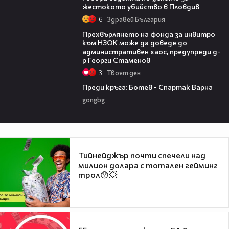
жестокото убийство в Пловдив
6
Здравей България
08:42
Прехвърлянето на фонда за инвитро
към НЗОК може да доведе до
административен хаос, предупреди д-
р Георги Стаменов
3
Твоят ден
05:30
Преди кръга: Ботев - Спартак Варна
gongbg
Тийнейджър почти спечели над
милион долара с тотален гейминг
трол😯💥