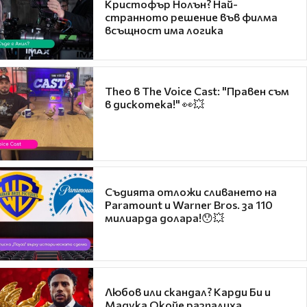
Кристофър Нолън? Най-
странното решение във филма
всъщност има логика
Theo в The Voice Cast: "Правен съм
в дискотека!" 👀💥
Съдията отложи сливането на
Paramount и Warner Bros. за 110
милиарда долара!😯💥
Любов или скандал? Карди Би и
Мадука Окойе разпалиха