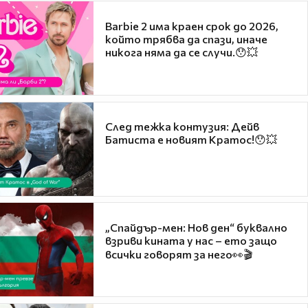
Barbie 2 има краен срок до 2026,
който трябва да спази, иначе
никога няма да се случи.😯💥
След тежка контузия: Дейв
Батиста е новият Кратос!😯💥
„Спайдър-мен: Нов ден“ буквално
взриви кината у нас – ето защо
всички говорят за него👀🎬