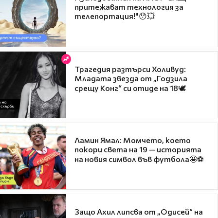
притежават технология за
телепортация!"😯💥
Трагедия разтърси Холивуд:
Младата звезда от „Годзила
срещу Конг“ си отиде на 18🕊️
Ламин Ямал: Момчето, което
покори света на 19 — историята
на новия символ във футбола🤩⚽
Защо Ахил липсва от „Одисей“ на