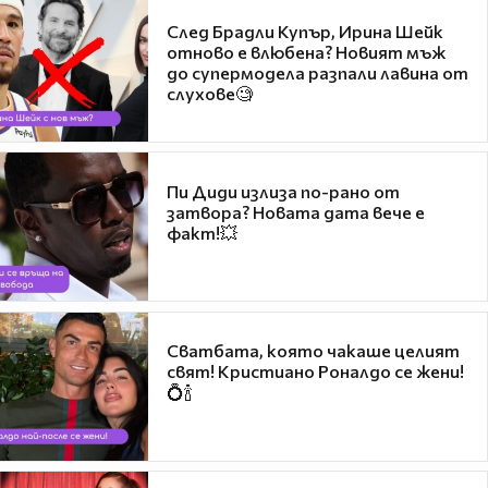
След Брадли Купър, Ирина Шейк
отново е влюбена? Новият мъж
до супермодела разпали лавина от
слухове🧐
Пи Диди излиза по-рано от
затвора? Новата дата вече е
факт!💥
Сватбата, която чакаше целият
свят! Кристиано Роналдо се жени!
💍🍾