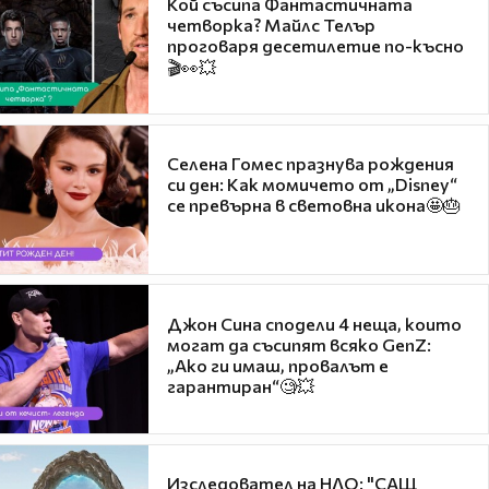
Кой съсипа Фантастичната
четворка? Майлс Телър
проговаря десетилетие по-късно
🎬👀💥
Селена Гомес празнува рождения
си ден: Как момичето от „Disney“
се превърна в световна икона🤩🎂
Джон Сина сподели 4 неща, които
могат да съсипят всяко GenZ:
„Ако ги имаш, провалът е
гарантиран“🧐💥
Изследовател на НЛО: "САЩ