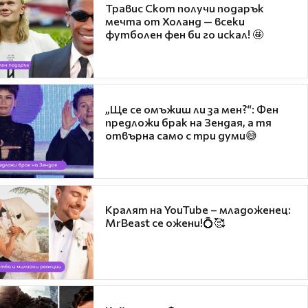
Травис Скот получи подарък
мечта от Холанд — всеки
футболен фен би го искал! 🤩
„Ще се омъжиш ли за мен?“: Фен
предложи брак на Зендая, а тя
отвърна само с три думи😅
Кралят на YouTube – младоженец:
MrBeast се ожени!💍🥰