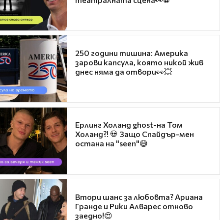
250 години тишина: Америка
зарови капсула, която никой жив
днес няма да отвори👀💥
Ерлинг Холанд ghost-на Том
Холанд?! 💀 Защо Спайдър-мен
остана на "seen"😅
Втори шанс за любовта? Ариана
Гранде и Рики Алварес отново
заедно!😍