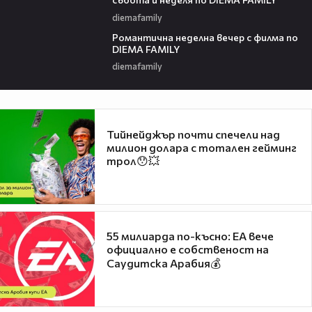
diemafamily
00:21
Романтичнa неделна вечер с филма по
DIEMA FAMILY
diemafamily
Тийнейджър почти спечели над
милион долара с тотален гейминг
трол😯💥
55 милиарда по-късно: EA вече
официално е собственост на
Саудитска Арабия💰