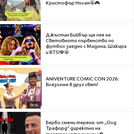
Кристофър Нолан🤩🎮
Джъстин Бийбър ще пее на
Световното първенство по
футбол заедно с Мадона, Шакира
и BTS!⚽🤩
ANIVENTURE COMIC CON 2026:
Влязохме в друг свят!
08:16
Бербо смени терена: от „Олд
Трафорд“ директно на
театралната сцена👀⚽