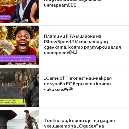
интернет❤️‍🔥🔥
Плати ли FIFA милиони на
IShowSpeed?! Истината зад
сделката, която разтърси целия
интернет🤑💥
„Game of Thrones“ най-накрая
получава PC версията която
чакахме🎮🤩
Топ 5 игри, които ще ти дадат
усещането за „Одисея“ на