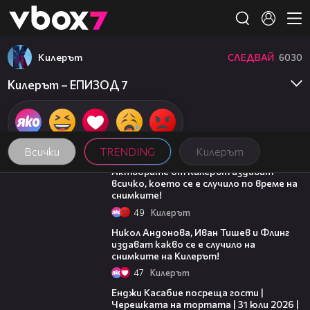
Member of
👾
Килерът
СЛЕДВАЙ
6030
Килерът – ЕПИЗОД 7
Всички
TRENDING
Килерът
05:58
Актьорите от Килерът издават
всичко, което се е случило по време на
снимките!
49
Килерът
06:12
Никол Андонова, Иван Тишев и Флинг
издават какво се е случило на
снимките на Килерът!
47
Килерът
16:45
Енджи Касабие посреща гости |
Черешката на тортата | 31 юли 2026 |