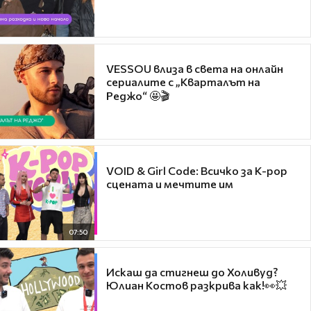
VESSOU влиза в света на онлайн
сериалите с „Кварталът на
Реджо“ 🤩🎬
VOID & Girl Code: Всичко за K-pop
сцената и мечтите им
07:50
Искаш да стигнеш до Холивуд?
Юлиан Костов разкрива как!👀💥