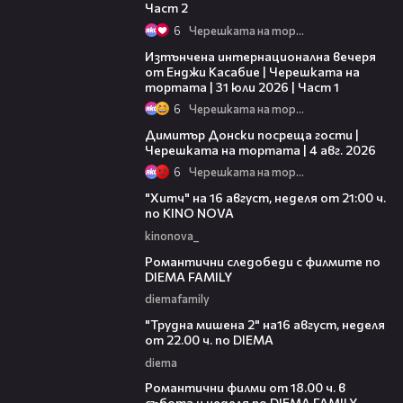
Част 2
6
Черешката на тортата
18:07
Изтънчена интернационална вечеря
от Енджи Касабие | Черешката на
тортата | 31 юли 2026 | Част 1
6
Черешката на тортата
17:43
Димитър Донски посреща гости |
Черешката на тортата | 4 авг. 2026
6
Черешката на тортата
00:30
"Хитч" на 16 август, неделя от 21:00 ч.
по KINO NOVA
kinonova_
00:31
Романтични следобеди с филмите по
DIEMA FAMILY
diemafamily
00:31
"Трудна мишена 2" на16 август, неделя
от 22.00 ч. по DIEMA
diema
00:36
Романтични филми от 18.00 ч. в
събота и неделя по DIEMA FAMILY