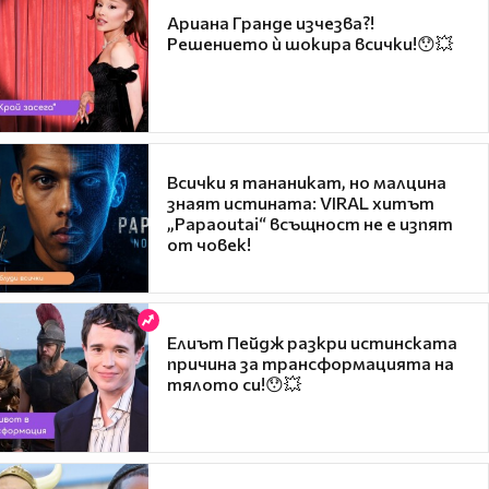
Ариана Гранде изчезва?!
Решението ѝ шокира всички!😯💥
Всички я тананикат, но малцина
знаят истината: VIRAL хитът
„Papaoutai“ всъщност не е изпят
от човек!
Елиът Пейдж разкри истинската
причина за трансформацията на
тялото си!😯💥