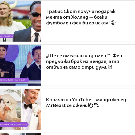
Травис Скот получи подарък
мечта от Холанд — всеки
футболен фен би го искал! 🤩
„Ще се омъжиш ли за мен?“: Фен
предложи брак на Зендая, а тя
отвърна само с три думи😅
Кралят на YouTube – младоженец:
MrBeast се ожени!💍🥰