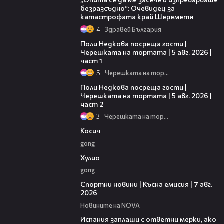
безразсъдно“: Очевидец за
катастрофата край Шереметя
4
Здравей България
19:25
Поли Недкова посреща гости |
Черешката на тортата | 5 авг. 2026 |
част 1
5
Черешката на тортата
13:03
Поли Недкова посреща гости |
Черешката на тортата | 5 авг. 2026 |
част 2
3
Черешката на тортата
10:17
Косич
gong
09:40
Хулио
gong
03:46
Спортни новини | Късна емисия | 7 авг.
2026
Новините на NOVA
00:51
Испания заплаши с ответни мерки, ако