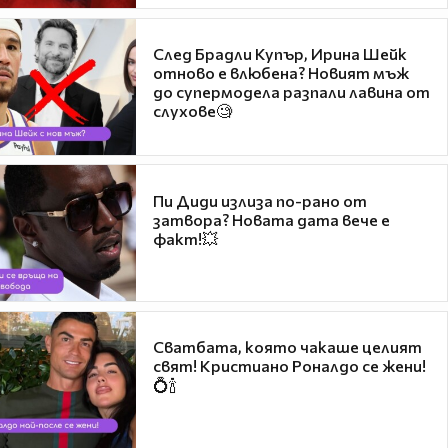
След Брадли Купър, Ирина Шейк
отново е влюбена? Новият мъж
до супермодела разпали лавина от
слухове🧐
Пи Диди излиза по-рано от
затвора? Новата дата вече е
факт!💥
Сватбата, която чакаше целият
свят! Кристиано Роналдо се жени!
💍🍾