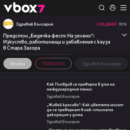
Member of
👾
Здравей България
СЛЕДВАЙ
1816
Предстои „Бедечка фест: На зелено“:
Изкуство, работилници и забавления с кауза
в Стара Загора
Всички
TRENDING
Здравей България
03:09
Как Пловдив се превърна в дом на
международния тенис
Здравей България
04:11
„Живей красиво”: Как цветята могат
да се превърнат в най-стилната
декорация у дома
Здравей България
06:38
„Опита се да ме засече и изпреварваше