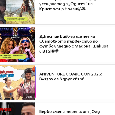
усещането за „Одисея“ на
Кристофър Нолан🤩🎮
Джъстин Бийбър ще пее на
Световното първенство по
футбол заедно с Мадона, Шакира
и BTS!⚽🤩
ANIVENTURE COMIC CON 2026:
Влязохме в друг свят!
08:16
Бербо смени терена: от „Олд