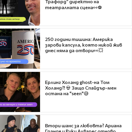
Трафорд“ директно на
театралната сцена👀⚽
250 години тишина: Америка
зарови капсула, която никой жив
днес няма да отвори👀💥
Ерлинг Холанд ghost-на Том
Холанд?! 💀 Защо Спайдър-мен
остана на "seen"😅
Втори шанс за любовта? Ариана
Гранде и Рики Алварес отново