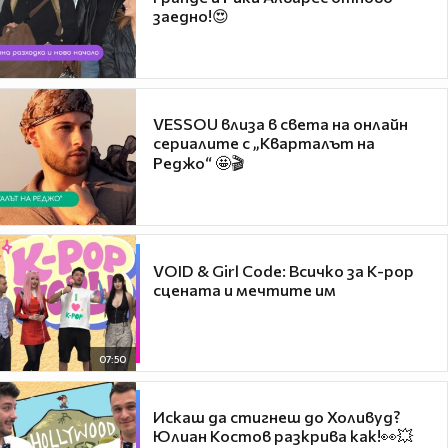
заедно!😍
VESSOU влиза в света на онлайн
сериалите с „Кварталът на
Реджо“ 🤩🎬
VOID & Girl Code: Всичко за K-pop
сцената и мечтите им
07:50
Искаш да стигнеш до Холивуд?
Юлиан Костов разкрива как!👀💥