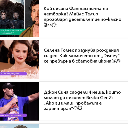
Кой съсипа Фантастичната
четворка? Майлс Телър
проговаря десетилетие по-късно
🎬👀💥
Селена Гомес празнува рождения
си ден: Как момичето от „Disney“
се превърна в световна икона🤩🎂
Джон Сина сподели 4 неща, които
могат да съсипят всяко GenZ:
„Ако ги имаш, провалът е
гарантиран“🧐💥