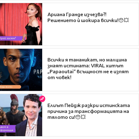
Ариана Гранде изчезва?!
Решението ѝ шокира всички!😯💥
Всички я тананикат, но малцина
знаят истината: VIRAL хитът
„Papaoutai“ всъщност не е изпят
от човек!
Елиът Пейдж разкри истинската
причина за трансформацията на
тялото си!😯💥