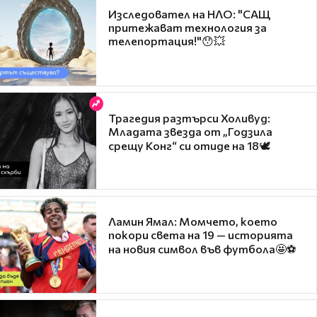
Изследовател на НЛО: "САЩ
притежават технология за
телепортация!"😯💥
Трагедия разтърси Холивуд:
Младата звезда от „Годзила
срещу Конг“ си отиде на 18🕊️
Ламин Ямал: Момчето, което
покори света на 19 — историята
на новия символ във футбола🤩⚽