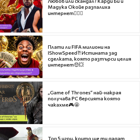
Любов или скандал? Карди Би и
Мадука Окойе разпалиха
интернет❤️‍🔥🔥
Плати ли FIFA милиони на
IShowSpeed?! Истината зад
сделката, която разтърси целия
интернет🤑💥
„Game of Thrones“ най-накрая
получава PC версията която
чакахме🎮🤩
Топ 5 игри, които ще ти дадат