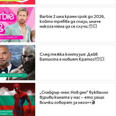
Barbie 2 има краен срок до 2026,
който трябва да спази, иначе
никога няма да се случи.😯💥
След тежка контузия: Дейв
Батиста е новият Кратос!😯💥
„Спайдър-мен: Нов ден“ буквално
взриви кината у нас – ето защо
всички говорят за него👀🎬