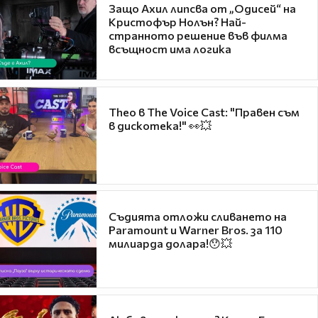
Защо Ахил липсва от „Одисей“ на
Кристофър Нолън? Най-
странното решение във филма
всъщност има логика
Theo в The Voice Cast: "Правен съм
в дискотека!" 👀💥
Съдията отложи сливането на
Paramount и Warner Bros. за 110
милиарда долара!😯💥