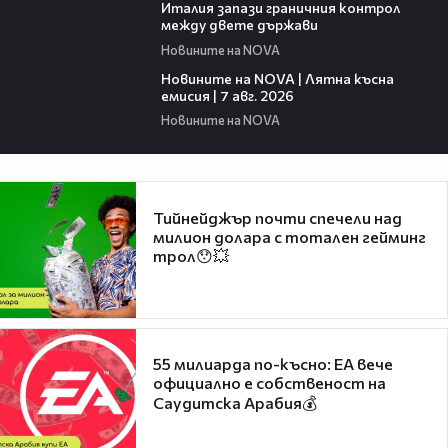
Италия запази граничния контрол
между двете държави
Новините на NOVA
21:18
Новините на NOVA | Лятна късна
емисия | 7 авг. 2026
Новините на NOVA
Тийнейджър почти спечели над
милион долара с тотален гейминг
трол😯💥
55 милиарда по-късно: EA вече
официално е собственост на
Саудитска Арабия💰