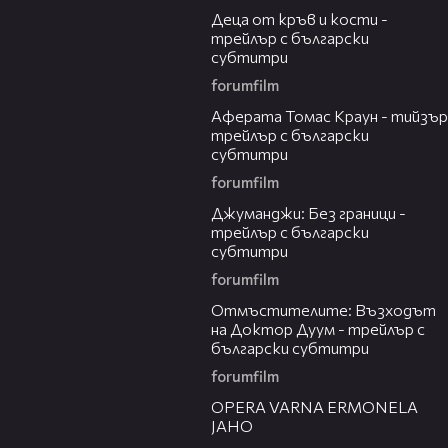
Деца от кръв и кости -
трейлър с български
субтитри
forumfilm
01:32
Аферата Томас Краун - тийзър
трейлър с български
субтитри
forumfilm
03:00
Джуманджи: Без граници -
трейлър с български
субтитри
forumfilm
02:25
Отмъстителите: Възходът
на Доктор Дуум - трейлър с
български субтитри
forumfilm
00:31
OPERA VARNA ERMONELA
JAHO