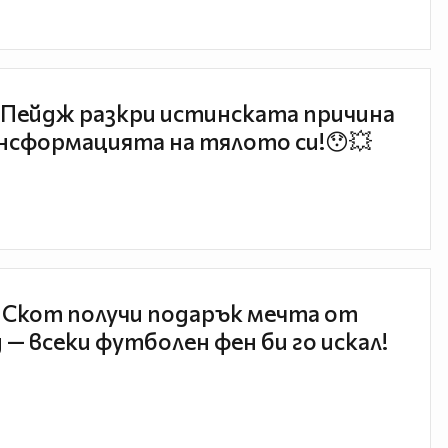
Пейдж разкри истинската причина
нсформацията на тялото си!😯💥
 Скот получи подарък мечта от
 — всеки футболен фен би го искал!