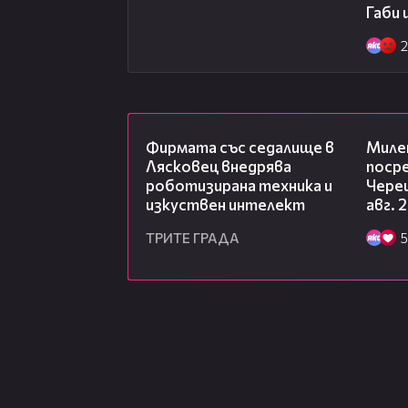
Габи 
2
00:06
Фирмата със седалище в
Миле
Лясковец внедрява
посре
роботизирана техника и
Чере
изкуствен интелект
авг. 
ТРИТЕ ГРАДА
5