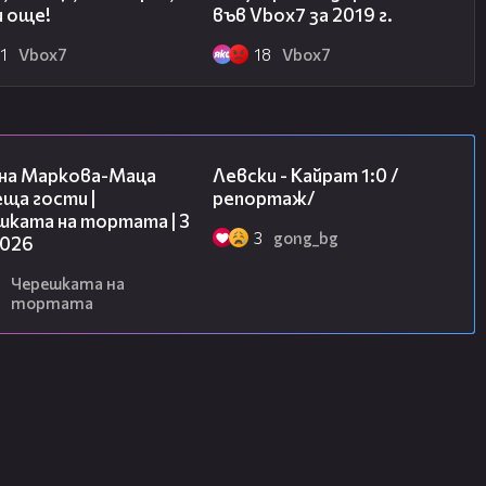
и още!
във Vbox7 за 2019 г.
1
Vbоx7
18
Vbоx7
20:17
05:57
на Маркова-Маца
Левски - Кайрат 1:0 /
ща гости |
репортаж/
шката на тортата | 3
3
gong_bg
2026
Черешката на
тортата