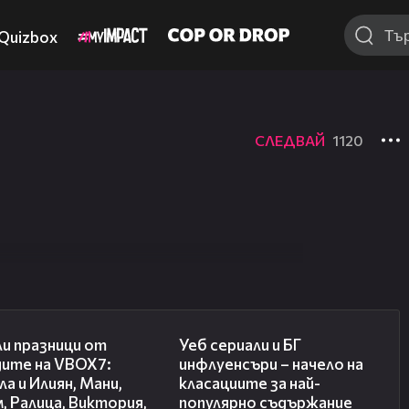
щата се случват.
Quizbox
щата се случват.
СЛЕДВАЙ
1120
03:02
02:10
и празници от
Уеб сериали и БГ
дите на VBOX7:
инфлуенсъри – начело на
а и Илиян, Мани,
класациите за най-
, Ралица, Виктория,
популярно съдържание