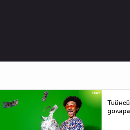
Тийней
долара