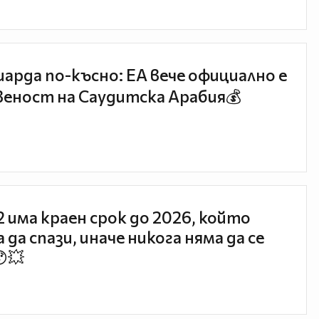
иарда по-късно: EA вече официално е
еност на Саудитска Арабия💰
 2 има краен срок до 2026, който
 да спази, иначе никога няма да се
😯💥