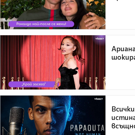
Ариана
шокира
Всички
истина
всъщно