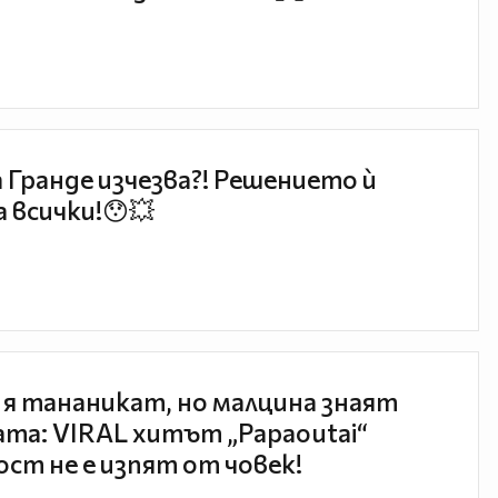
 Гранде изчезва?! Решението ѝ
 всички!😯💥
 я тананикат, но малцина знаят
та: VIRAL хитът „Papaoutai“
ст не е изпят от човек!