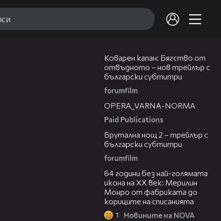
01:13
Коварен капан: Бягство от
отвъдното – нов трейлър с
български субтитри
forumfilm
00:30
OPERA_VARNA-NORMA
Paid Publications
02:26
Брутална нощ 2 – трейлър с
български субтитри
forumfilm
00:38
64 години без най-голямата
икона на XX век: Мерилин
Монро от фабриката до
кориците на списанията
1
Новините на NOVA
02:41