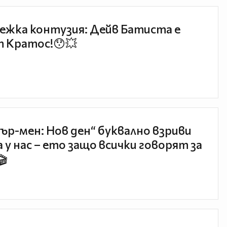
ежка контузия: Дейв Батиста е
 Кратос!😯💥
ър-мен: Нов ден“ буквално взриви
 у нас – ето защо всички говорят за
🎬