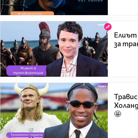
Елиът 
за тра
Травис
Холанд
🤩