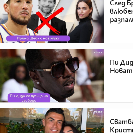
След Б
влюбен
разпал
Пи Дид
Новата
Сватба
Кристи