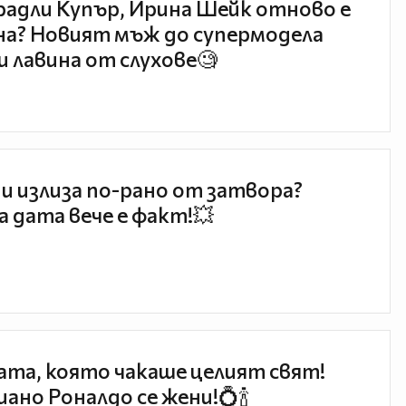
радли Купър, Ирина Шейк отново е
а? Новият мъж до супермодела
и лавина от слухове🧐
и излиза по-рано от затвора?
 дата вече е факт!💥
та, която чакаше целият свят!
ано Роналдо се жени!💍🍾