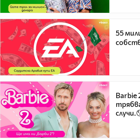
55 мил
собств
Barbie
трябва
случи.