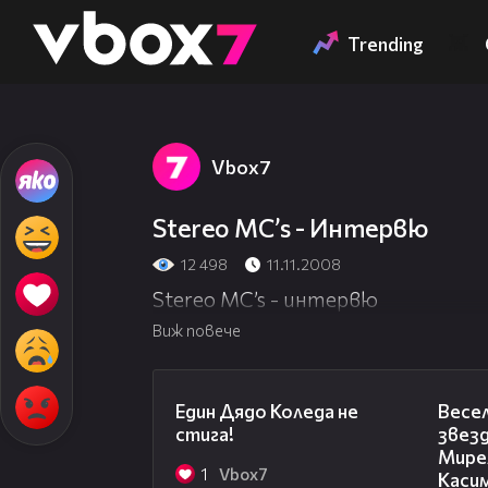
Member of
👾
По този начин не
Trending
По този начин не
Vbоx7
Stereo MC’s - Интервю
12 498
11.11.2008
Stereo MC’s - интервю
Виж повече
00:07
Един Дядо Коледа не
Весел
стига!
звез
Мирел
1
Vbоx7
Касим