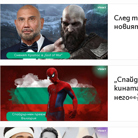
След т
новият
„Спайд
кината
него👀