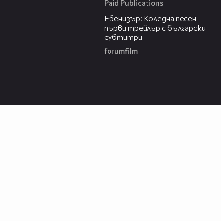
Paid Publications
01:19
Ебенизър: Коледна песен -
първи трейлър с български
субтитри
forumfilm