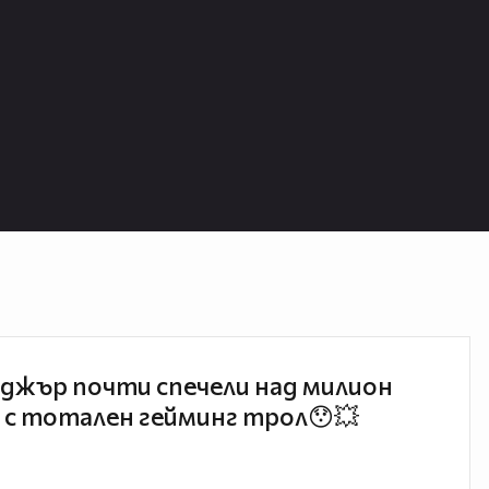
джър почти спечели над милион
 с тотален гейминг трол😯💥