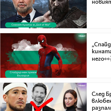
новият
„Спайд
кината
него👀
След Б
влюбен
разпал