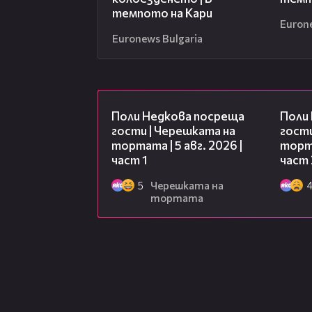
темпото на Кари
Euron
Euronews Bulgaria
19:25
Поли Недкова посреща
Поли
гости | Черешката на
гости
тортата | 5 авг. 2026 |
торта
част 1
част 
5
Черешката на
тортата