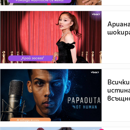
Ариана
шокира
Всички
истина
всъщно