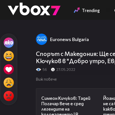
Member of
👾
Trending
Euronews Bulgaria
Спорът с Македония: Ще с
Кючуков в "Добро утро, Ев
56
27.05.2022
Виж повече
11:23
Симеон Кичуков: Тадей
Йоан
Погачар вече е сред
не са
легендите на
какво
колоезденето | В
темп