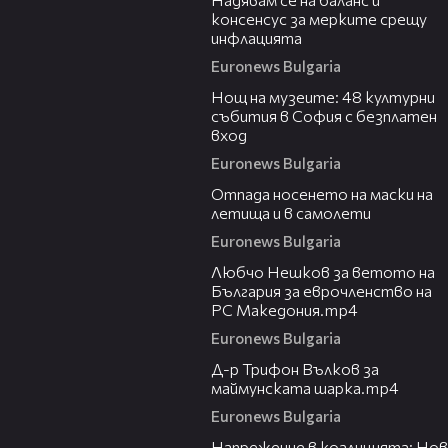
консенсус за мерките срещу
инфлацията
Euronews Bulgaria
01:38
Нощ на музеите: 48 културни
събития в София с безплатен
вход
Euronews Bulgaria
04:39
Отпада носенето на маски на
летища и в самолети
Euronews Bulgaria
08:03
Любчо Нешков за ветото на
България за еврочленство на
РС Македония.mp4
Euronews Bulgaria
12:31
Д-р Трифон Вълков за
маймунската шарка.mp4
Euronews Bulgaria
03:11
Напрежение в коалицията: Нов