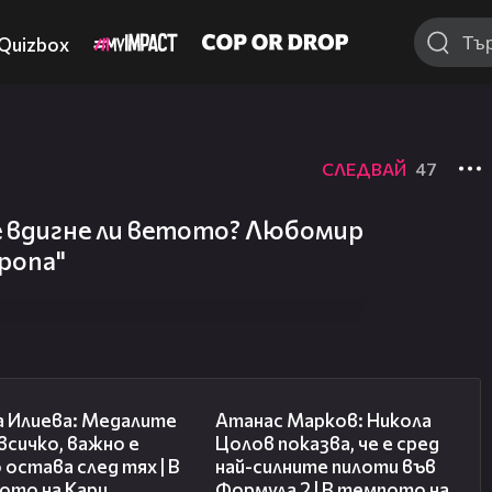
Quizbox
СЛЕДВАЙ
47
е вдигне ли ветото? Любомир
ропа"
14:33
18:25
а Илиева: Медалите
Атанас Марков: Никола
 всичко, важно е
Цолов показва, че е сред
 остава след тях | В
най-силните пилоти във
ото на Кари
Формула 2 | В темпото на