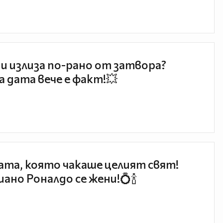
и излиза по-рано от затвора?
 дата вече е факт!💥
та, която чакаше целият свят!
ано Роналдо се жени!💍🍾