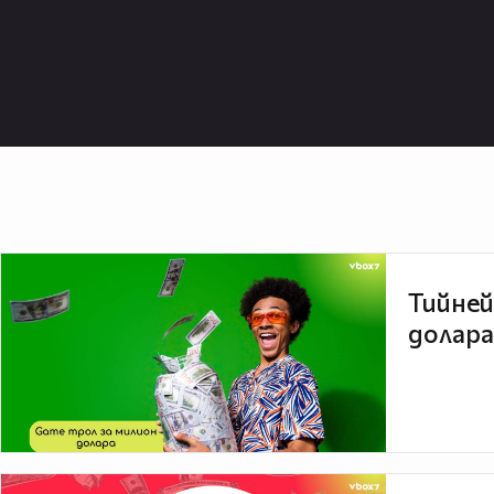
Тийней
долара