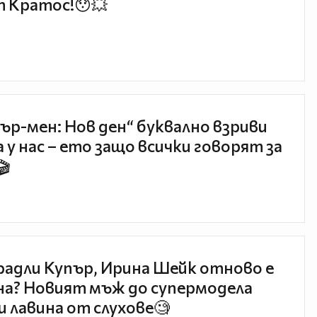
 Кратос!😯💥
ър-мен: Нов ден“ буквално взриви
 у нас – ето защо всички говорят за
🎬
радли Купър, Ирина Шейк отново е
а? Новият мъж до супермодела
и лавина от слухове🧐