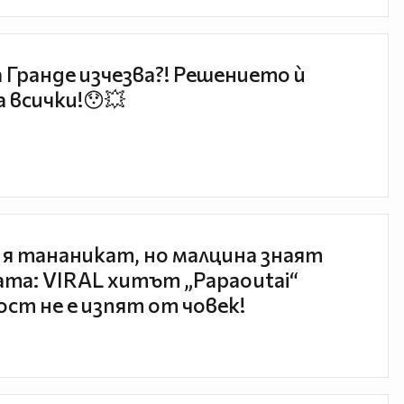
 Гранде изчезва?! Решението ѝ
 всички!😯💥
 я тананикат, но малцина знаят
та: VIRAL хитът „Papaoutai“
ст не е изпят от човек!