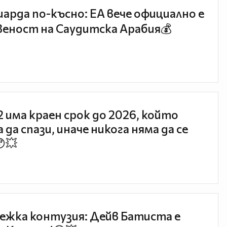
иарда по-късно: EA вече официално е
еност на Саудитска Арабия💰
 2 има краен срок до 2026, който
 да спази, иначе никога няма да се
😯💥
ежка контузия: Дейв Батиста е