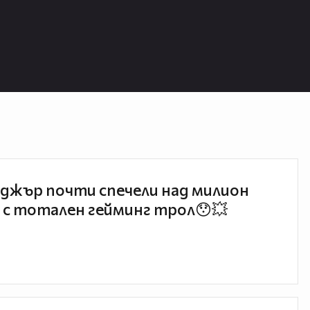
джър почти спечели над милион
 с тотален гейминг трол😯💥