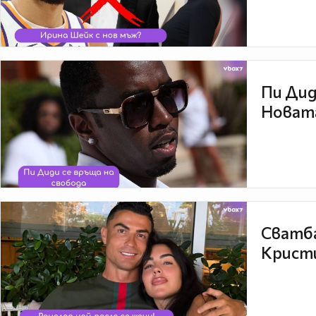
Пи Дид
Новата
Сватба
Кристи