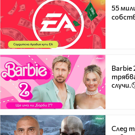
55 мил
собств
Barbie
трябва
случи.
След т