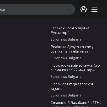
01:09
Зеленски отговаря на
Русия.mp4
Euronews Bulgaria
02:17
Реакции: Депутатите за
сделката за евтин газ
Euronews Bulgaria
01:03
Продадоха най-големия бял
диамант за $22 млн..mp4
Euronews Bulgaria
02:07
Премиерът за азерския
газ.mp4
Euronews Bulgaria
11:28
Станислав Балабанов, ИТН:
Надявам се на баланс и