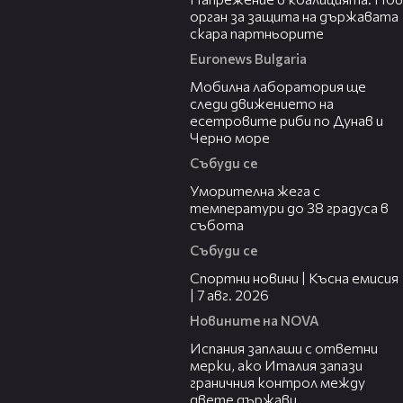
орган за защита на държавата
скара партньорите
Euronews Bulgaria
04:09
Мобилна лаборатория ще
следи движението на
есетровите риби по Дунав и
Черно море
Събуди се
04:15
Уморителна жега с
температури до 38 градуса в
събота
Събуди се
03:46
Спортни новини | Късна емисия
| 7 авг. 2026
Новините на NOVA
00:51
Испания заплаши с ответни
мерки, ако Италия запази
граничния контрол между
двете държави