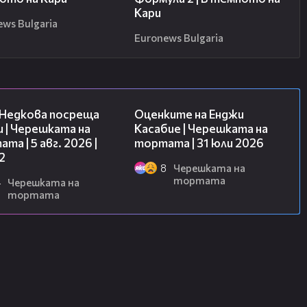
Кари
ews Bulgaria
Euronews Bulgaria
13:03
09:25
 Недкова посреща
Оценките на Енджи
 | Черешката на
Касабие | Черешката на
та | 5 авг. 2026 |
тортата | 31 юли 2026
2
8
Черешката на
тортата
4
Черешката на
тортата