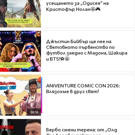
усещането за „Одисея“ на
Кристофър Нолан🤩🎮
Джъстин Бийбър ще пее на
Световното първенство по
футбол заедно с Мадона, Шакира
и BTS!⚽🤩
ANIVENTURE COMIC CON 2026:
Влязохме в друг свят!
08:16
Бербо смени терена: от „Олд