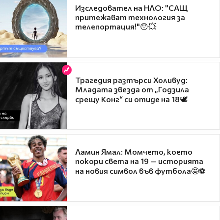
Изследовател на НЛО: "САЩ
притежават технология за
телепортация!"😯💥
Трагедия разтърси Холивуд:
Младата звезда от „Годзила
срещу Конг“ си отиде на 18🕊️
Ламин Ямал: Момчето, което
покори света на 19 — историята
на новия символ във футбола🤩⚽