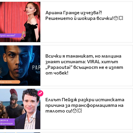
Ариана Гранде изчезва?!
Решението ѝ шокира всички!😯💥
Всички я тананикат, но малцина
знаят истината: VIRAL хитът
„Papaoutai“ всъщност не е изпят
от човек!
Елиът Пейдж разкри истинската
причина за трансформацията на
тялото си!😯💥