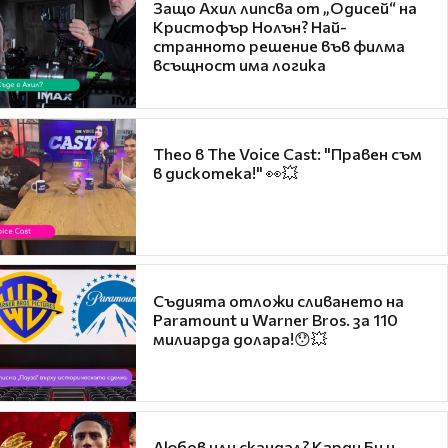
Защо Ахил липсва от „Одисей“ на
Кристофър Нолън? Най-
странното решение във филма
всъщност има логика
Theo в The Voice Cast: "Правен съм
в дискотека!" 👀💥
Съдията отложи сливането на
Paramount и Warner Bros. за 110
милиарда долара!😯💥
Любов или скандал? Карди Би и