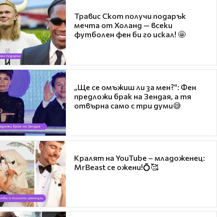
Травис Скот получи подарък
мечта от Холанд — всеки
футболен фен би го искал! 🤩
„Ще се омъжиш ли за мен?“: Фен
предложи брак на Зендая, а тя
отвърна само с три думи😅
Кралят на YouTube – младоженец:
MrBeast се ожени!💍🥰