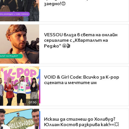
заедно!😍
VESSOU влиза в света на онлайн
сериалите с „Кварталът на
Реджо“ 🤩🎬
VOID & Girl Code: Всичко за K-pop
сцената и мечтите им
07:50
Искаш да стигнеш до Холивуд?
Юлиан Костов разкрива как!👀💥