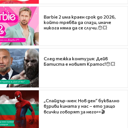
Barbie 2 има краен срок до 2026,
който трябва да спази, иначе
никога няма да се случи.😯💥
След тежка контузия: Дейв
Батиста е новият Кратос!😯💥
„Спайдър-мен: Нов ден“ буквално
взриви кината у нас – ето защо
всички говорят за него👀🎬