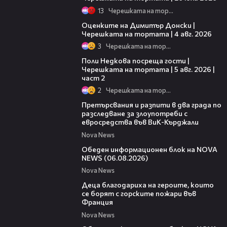
13
Черешката на тортата
16:45
Оценките на Димитър Донски |
Черешката на тортата | 4 авг. 2026
3
Черешката на тортата
13:03
Поли Недкова посреща гости |
Черешката на тортата | 5 авг. 2026 |
част 2
2
Черешката на тортата
00:27
Претърсвания и разпити в два града по
разследване за злоупотреби с
евросредства във ВиК-Кърджали
Nova News
27:22
Обеден информационен блок на NOVA
NEWS (06.08.2026)
Nova News
01:50
Деца благодариха на героите, които
се борят с горските пожари във
Франция
Nova News
01:14:28