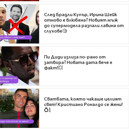
След Брадли Купър, Ирина Шейк
отново е влюбена? Новият мъж
до супермодела разпали лавина от
слухове🧐
Пи Диди излиза по-рано от
затвора? Новата дата вече е
факт!💥
Сватбата, която чакаше целият
свят! Кристиано Роналдо се жени!
💍🍾