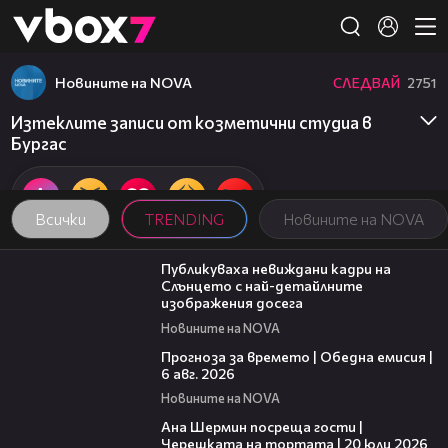
Member of
👾
Новините на NOVA
СЛЕДВАЙ
2751
Изтеклите записи от козметични студиа в
Бургас
Всички
TRENDING
Новините на NOVA
00:43
Публикуваха невиждани кадри на
Слънцето с най-детайлните
изображения досега
Новините на NOVA
02:19
Прогноза за времето | Обедна емисия |
6 авг. 2026
Новините на NOVA
19:47
Ана Шермин посреща гости |
Черешката на тортата | 20 юли 2026