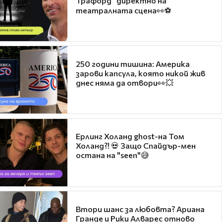
Трафорд“ директно на
театралната сцена👀⚽
250 години тишина: Америка
зарови капсула, която никой жив
днес няма да отвори👀💥
Ерлинг Холанд ghost-на Том
Холанд?! 💀 Защо Спайдър-мен
остана на "seen"😅
Втори шанс за любовта? Ариана
Гранде и Рики Алварес отново