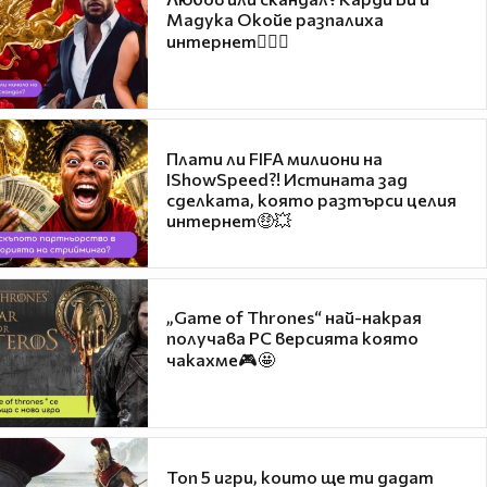
Мадука Окойе разпалиха
интернет❤️‍🔥🔥
Плати ли FIFA милиони на
IShowSpeed?! Истината зад
сделката, която разтърси целия
интернет🤑💥
„Game of Thrones“ най-накрая
получава PC версията която
чакахме🎮🤩
Топ 5 игри, които ще ти дадат