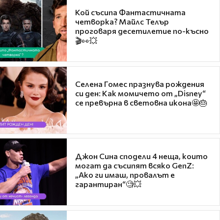
Кой съсипа Фантастичната
четворка? Майлс Телър
проговаря десетилетие по-късно
🎬👀💥
Селена Гомес празнува рождения
си ден: Как момичето от „Disney“
се превърна в световна икона🤩🎂
Джон Сина сподели 4 неща, които
могат да съсипят всяко GenZ:
„Ако ги имаш, провалът е
гарантиран“🧐💥