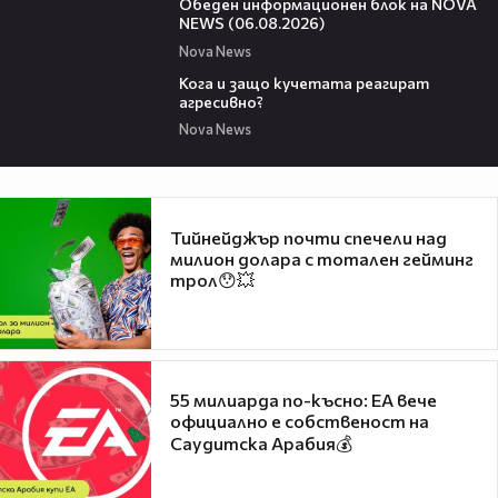
Обеден информационен блок на NOVA
NEWS (06.08.2026)
Nova News
13:53
Кога и защо кучетата реагират
агресивно?
Nova News
Тийнейджър почти спечели над
милион долара с тотален гейминг
трол😯💥
55 милиарда по-късно: EA вече
официално е собственост на
Саудитска Арабия💰