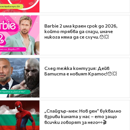
Barbie 2 има краен срок до 2026,
който трябва да спази, иначе
никога няма да се случи.😯💥
След тежка контузия: Дейв
Батиста е новият Кратос!😯💥
„Спайдър-мен: Нов ден“ буквално
взриви кината у нас – ето защо
всички говорят за него👀🎬