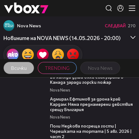
Member of
👾
Nova News
СЛЕДВАЙ
270
Новините на NOVA NEWS (14.05.2026 - 20:00)
Всички
TRENDING
Nova News
00:39
20 хиляди души бяха евакуирани в
Канада заради горски пожар
Nova News
01:48
Адмирал Ефтимов за дрона край
Кардам: Няма преднамерени действия
срещу България
Nova News
13:03
Поли Недкова посреща гости |
Черешката на тортата | 5 авг. 2026 |
част 2