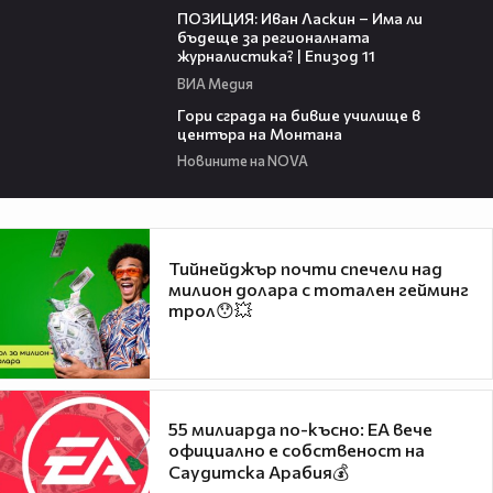
ПОЗИЦИЯ: Иван Ласкин – Има ли
бъдеще за регионалната
журналистика? | Епизод 11
ВИА Медия
00:08
Гори сграда на бивше училище в
центъра на Монтана
Новините на NOVA
Тийнейджър почти спечели над
милион долара с тотален гейминг
трол😯💥
55 милиарда по-късно: EA вече
официално е собственост на
Саудитска Арабия💰