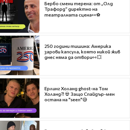
Бербо смени терена: от „Олд
Трафорд“ директно на
театралната сцена👀⚽
250 години тишина: Америка
зарови капсула, която никой жив
днес няма да отвори👀💥
Ерлинг Холанд ghost-на Том
Холанд?! 💀 Защо Спайдър-мен
остана на "seen"😅