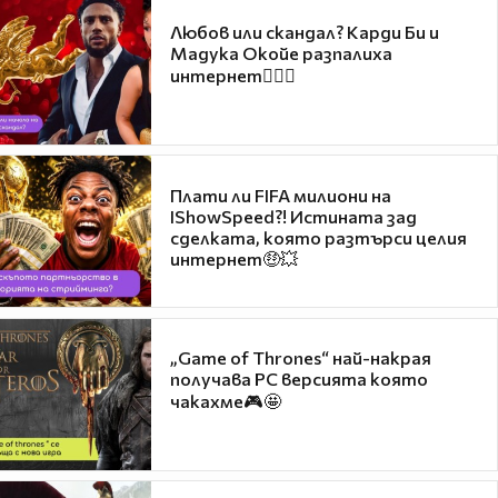
Любов или скандал? Карди Би и
Мадука Окойе разпалиха
интернет❤️‍🔥🔥
Плати ли FIFA милиони на
IShowSpeed?! Истината зад
сделката, която разтърси целия
интернет🤑💥
„Game of Thrones“ най-накрая
получава PC версията която
чакахме🎮🤩