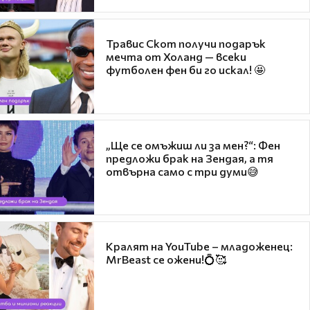
Травис Скот получи подарък
мечта от Холанд — всеки
футболен фен би го искал! 🤩
„Ще се омъжиш ли за мен?“: Фен
предложи брак на Зендая, а тя
отвърна само с три думи😅
Кралят на YouTube – младоженец:
MrBeast се ожени!💍🥰