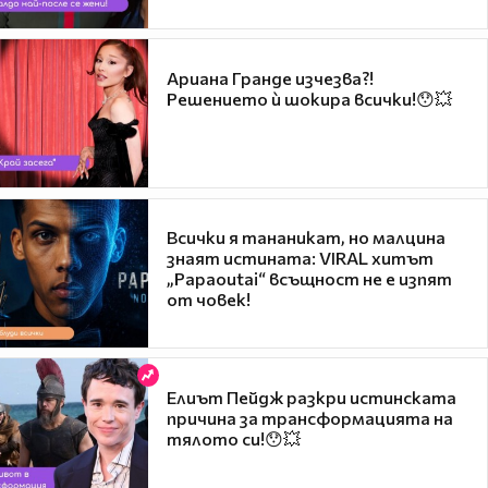
Ариана Гранде изчезва?!
Решението ѝ шокира всички!😯💥
Всички я тананикат, но малцина
знаят истината: VIRAL хитът
„Papaoutai“ всъщност не е изпят
от човек!
Елиът Пейдж разкри истинската
причина за трансформацията на
тялото си!😯💥