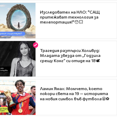
Изследовател на НЛО: "САЩ
притежават технология за
телепортация!"😯💥
Трагедия разтърси Холивуд:
Младата звезда от „Годзила
срещу Конг“ си отиде на 18🕊️
Ламин Ямал: Момчето, което
покори света на 19 — историята
на новия символ във футбола🤩⚽