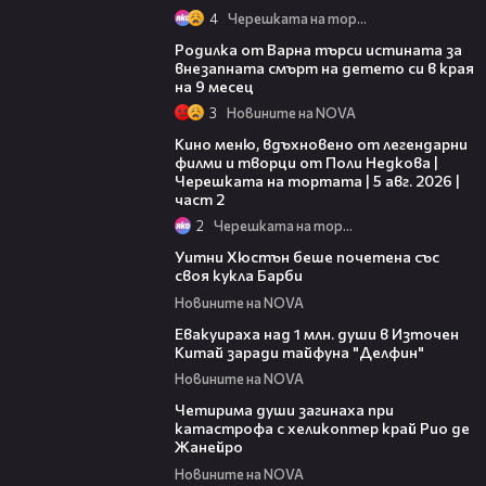
4
Черешката на тортата
03:09
Родилка от Варна търси истината за
внезапната смърт на детето си в края
на 9 месец
3
Новините на NOVA
15:31
Кино меню, вдъхновено от легендарни
филми и творци от Поли Недкова |
Черешката на тортата | 5 авг. 2026 |
част 2
2
Черешката на тортата
02:05
Уитни Хюстън беше почетена със
своя кукла Барби
Новините на NOVA
00:48
Евакуираха над 1 млн. души в Източен
Китай заради тайфуна "Делфин"
Новините на NOVA
03:12
Четирима души загинаха при
катастрофа с хеликоптер край Рио де
Жанейро
Новините на NOVA
39:29