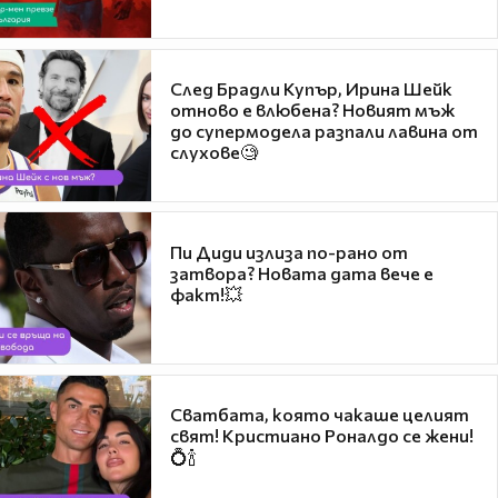
След Брадли Купър, Ирина Шейк
отново е влюбена? Новият мъж
до супермодела разпали лавина от
слухове🧐
Пи Диди излиза по-рано от
затвора? Новата дата вече е
факт!💥
Сватбата, която чакаше целият
свят! Кристиано Роналдо се жени!
💍🍾