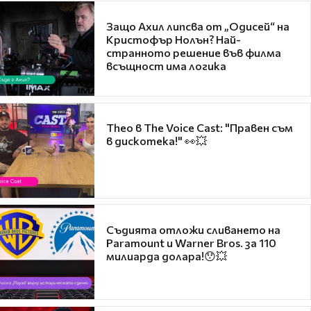
Защо Ахил липсва от „Одисей“ на
Кристофър Нолън? Най-
странното решение във филма
всъщност има логика
Theo в The Voice Cast: "Правен съм
в дискотека!" 👀💥
Съдията отложи сливането на
Paramount и Warner Bros. за 110
милиарда долара!😯💥