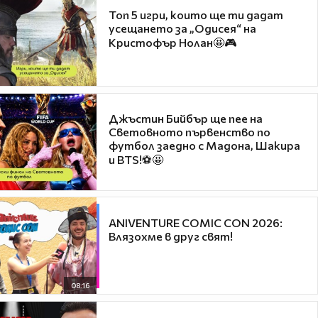
Топ 5 игри, които ще ти дадат
усещането за „Одисея“ на
Кристофър Нолан🤩🎮
Джъстин Бийбър ще пее на
Световното първенство по
футбол заедно с Мадона, Шакира
и BTS!⚽🤩
ANIVENTURE COMIC CON 2026:
Влязохме в друг свят!
08:16