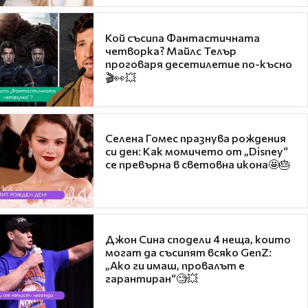
Кой съсипа Фантастичната
четворка? Майлс Телър
проговаря десетилетие по-късно
🎬👀💥
Селена Гомес празнува рождения
си ден: Как момичето от „Disney“
се превърна в световна икона🤩🎂
Джон Сина сподели 4 неща, които
могат да съсипят всяко GenZ:
„Ако ги имаш, провалът е
гарантиран“🧐💥