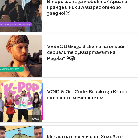
Втори шанс за любовта? Ариана
Гранде и Рики Алварес отново
заедно!😍
VESSOU влиза в света на онлайн
сериалите с „Кварталът на
Реджо“ 🤩🎬
VOID & Girl Code: Всичко за K-pop
сцената и мечтите им
07:50
Искаш да стигнеш до Холивуд?