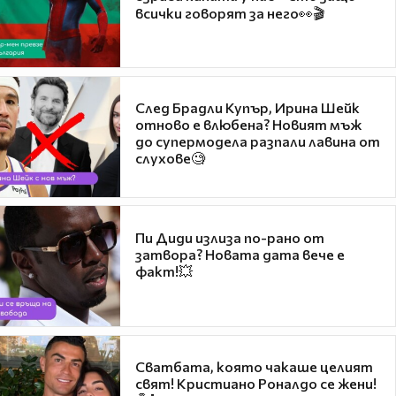
всички говорят за него👀🎬
След Брадли Купър, Ирина Шейк
отново е влюбена? Новият мъж
до супермодела разпали лавина от
слухове🧐
Пи Диди излиза по-рано от
затвора? Новата дата вече е
факт!💥
Сватбата, която чакаше целият
свят! Кристиано Роналдо се жени!