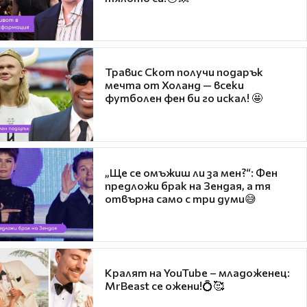
Травис Скот получи подарък
мечта от Холанд — всеки
футболен фен би го искал! 🤩
„Ще се омъжиш ли за мен?“: Фен
предложи брак на Зендая, а тя
отвърна само с три думи😅
Кралят на YouTube – младоженец:
MrBeast се ожени!💍🥰