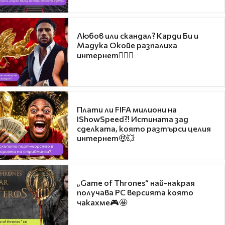
Любов или скандал? Карди Би и
Мадука Окойе разпалиха
интернет❤️‍🔥🔥
Плати ли FIFA милиони на
IShowSpeed?! Истината зад
сделката, която разтърси целия
интернет🤑💥
„Game of Thrones“ най-накрая
получава PC версията която
чакахме🎮🤩