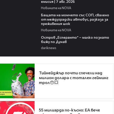
емисия | 7 авг. 2026
Новините на NOVA
00:30
Бащата на момчето със СОП, свалено
от междуградски автобус, разказа за
преживения шок
Новините на NOVA
00:04
Остров „Есперанто“ – малко познато
бижу по Дунав
dariknews
Тийнейджър почти спечели над
милион долара с тотален гейминг
трол😯💥
55 милиарда по-късно: EA вече