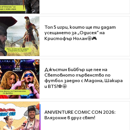
Топ 5 игри, които ще ти дадат
усещането за „Одисея“ на
Кристофър Нолан🤩🎮
Джъстин Бийбър ще пее на
Световното първенство по
футбол заедно с Мадона, Шакира
и BTS!⚽🤩
ANIVENTURE COMIC CON 2026:
Влязохме в друг свят!