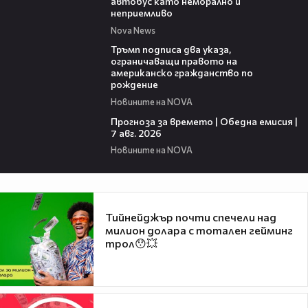
автобус като неморално и
неприемливо
Nova News
01:24
Тръмп подписа два указа,
ограничаващи правото на
американско гражданство по
рождение
Новините на NOVA
02:23
Прогноза за времето | Обедна емисия |
7 авг. 2026
Новините на NOVA
Тийнейджър почти спечели над
милион долара с тотален гейминг
трол😯💥