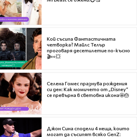
Кой съсипа Фантастичната
четворка? Майлс Телър
проговаря десетилетие по-късно
🎬👀💥
Селена Гомес празнува рождения
си ден: Как момичето от „Disney“
се превърна в световна икона🤩🎂
Джон Сина сподели 4 неща, които
могат да съсипят всяко GenZ: