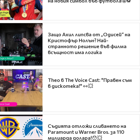
на новия символ във футбола🤩⚽
Защо Ахил липсва от „Одисей“ на
Кристофър Нолън? Най-
странното решение във филма
всъщност има логика
Theo в The Voice Cast: "Правен съм
в дискотека!" 👀💥
Съдията отложи сливането на
Paramount и Warner Bros. за 110
милиарда долара!😯💥