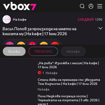
Member of
👾
На кафе
СЛЕДВАЙ
1396
Васил Попов за произхода на името на
книгата му | На кафе | 17 юни 2026
Всички
TRENDING
На кафе
09:09
„На ръба“: Изложба с мисия | На кафе |
17 юли 2026
1
На кафе
02:58
Стаси Айви на премиера със звездата
Том Хидълсън | На кафе | 17 юли 2026
На кафе
19:25
Поли Недкова посреща гости |
Черешката на тортата | 5 авг. 2026 |
част 1