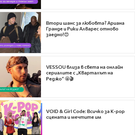
Втори шанс за любовта? Ариана
Гранде и Рики Алварес отново
заедно!😍
VESSOU влиза в света на онлайн
сериалите с „Кварталът на
Реджо“ 🤩🎬
VOID & Girl Code: Всичко за K-pop
сцената и мечтите им