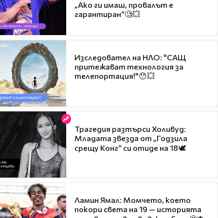
„Ако ги имаш, провалът е
гарантиран“🧐💥
Изследовател на НЛО: "САЩ
притежават технология за
телепортация!"😯💥
Трагедия разтърси Холивуд:
Младата звезда от „Годзила
срещу Конг“ си отиде на 18🕊️
Ламин Ямал: Момчето, което
покори света на 19 — историята