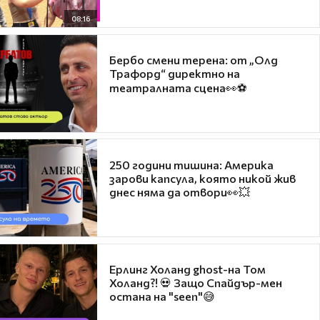
08:16
Бербо смени терена: от „Олд
Трафорд“ директно на
театралната сцена👀⚽
250 години тишина: Америка
зарови капсула, която никой жив
днес няма да отвори👀💥
Ерлинг Холанд ghost-на Том
Холанд?! 💀 Защо Спайдър-мен
остана на "seen"😅