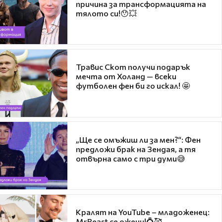
причина за трансформацията на
тялото си!😯💥
Травис Скот получи подарък
мечта от Холанд — всеки
футболен фен би го искал! 🤩
„Ще се омъжиш ли за мен?“: Фен
предложи брак на Зендая, а тя
отвърна само с три думи😅
Кралят на YouTube – младоженец:
MrBeast се ожени!💍🥰