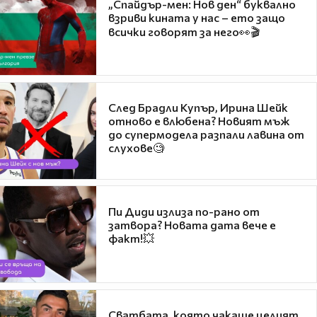
„Спайдър-мен: Нов ден“ буквално
взриви кината у нас – ето защо
всички говорят за него👀🎬
След Брадли Купър, Ирина Шейк
отново е влюбена? Новият мъж
до супермодела разпали лавина от
слухове🧐
Пи Диди излиза по-рано от
затвора? Новата дата вече е
факт!💥
Сватбата, която чакаше целият