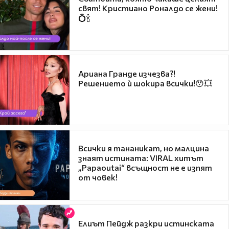
свят! Кристиано Роналдо се жени!
💍🍾
Ариана Гранде изчезва?!
Решението ѝ шокира всички!😯💥
Всички я тананикат, но малцина
знаят истината: VIRAL хитът
„Papaoutai“ всъщност не е изпят
от човек!
Елиът Пейдж разкри истинската