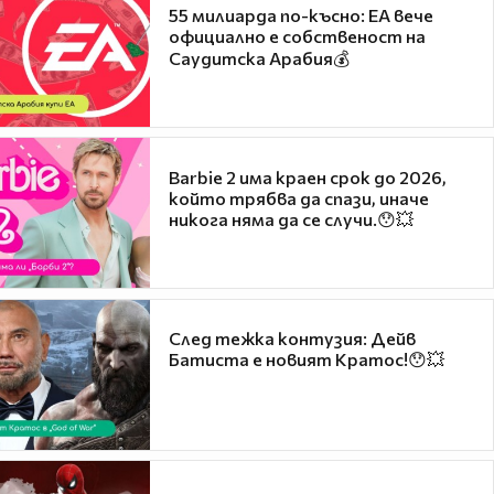
55 милиарда по-късно: EA вече
официално е собственост на
Саудитска Арабия💰
Barbie 2 има краен срок до 2026,
който трябва да спази, иначе
никога няма да се случи.😯💥
След тежка контузия: Дейв
Батиста е новият Кратос!😯💥