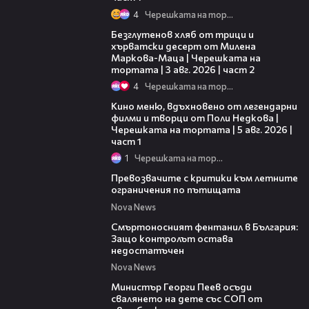
4
Черешката на тортата
15:35
Безглутенов хляб от трици и
хърватски десерт от Милена
Маркова-Маца | Черешката на
тортата | 3 авг. 2026 | част 2
4
Черешката на тортата
15:39
Кино меню, вдъхновено от легендарни
филми и творци от Поли Недкова |
Черешката на тортата | 5 авг. 2026 |
част 1
1
Черешката на тортата
13:46
Превозвачите с критики към летните
ограничения по пътищата
Nova News
13:02
Смъртоносният фентанил в България:
Защо контролът остава
недостатъчен
Nova News
00:31
Министър Георги Пеев осъди
свалянето на дете със СОП от