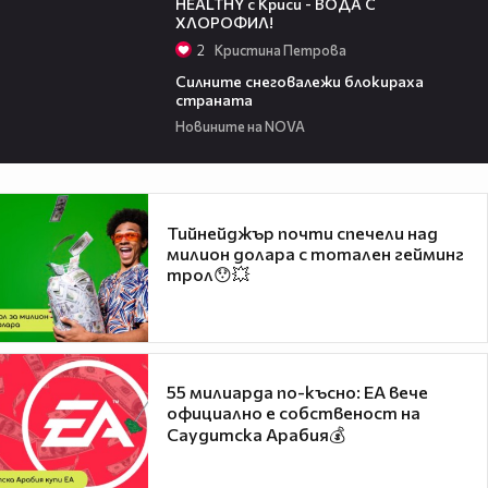
HEALTHY с Криси - ВОДА С
ХЛОРОФИЛ!
2
Кристина Петрова
05:23
Силните снеговалежи блокираха
страната
Новините на NOVA
Тийнейджър почти спечели над
милион долара с тотален гейминг
трол😯💥
55 милиарда по-късно: EA вече
официално е собственост на
Саудитска Арабия💰