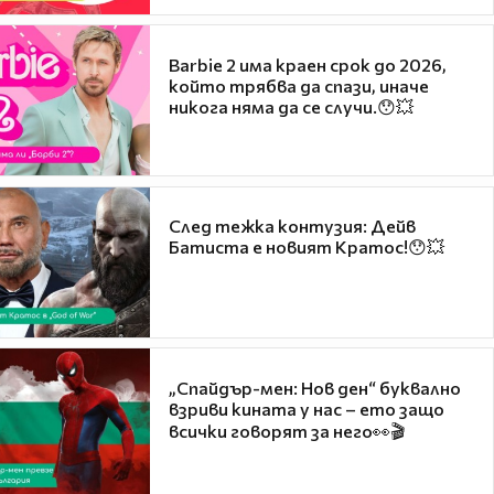
Barbie 2 има краен срок до 2026,
който трябва да спази, иначе
никога няма да се случи.😯💥
След тежка контузия: Дейв
Батиста е новият Кратос!😯💥
„Спайдър-мен: Нов ден“ буквално
взриви кината у нас – ето защо
всички говорят за него👀🎬