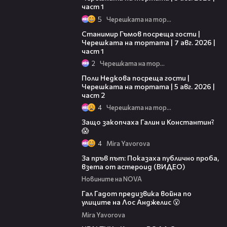
част 1
5
Черешката на тортата
16:22
Станимир Гъмов посреща гости |
Черешката на тортата | 7 авг. 2026 |
част 1
2
Черешката на тортата
13:03
Поли Недкова посреща гости |
Черешката на тортата | 5 авг. 2026 |
част 2
4
Черешката на тортата
Защо закопчаха Галин и Константин?
😱
4
Mira Yavorova
04:15
За пръв път: Показаха публично проба,
взета от астероид (ВИДЕО)
Новините на NOVA
Гал Гадот предизвика война по
улиците на Лос Анджелис 😮
Mira Yavorova
02:54