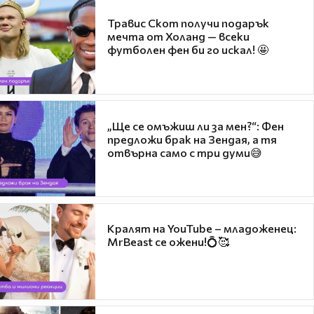
Травис Скот получи подарък
мечта от Холанд — всеки
футболен фен би го искал! 🤩
„Ще се омъжиш ли за мен?“: Фен
предложи брак на Зендая, а тя
отвърна само с три думи😅
Кралят на YouTube – младоженец:
MrBeast се ожени!💍🥰