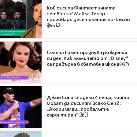
Кой съсипа Фантастичната
четворка? Майлс Телър
проговаря десетилетие по-късно
🎬👀💥
Селена Гомес празнува рождения
си ден: Как момичето от „Disney“
се превърна в световна икона🤩🎂
Джон Сина сподели 4 неща, които
могат да съсипят всяко GenZ:
„Ако ги имаш, провалът е
гарантиран“🧐💥