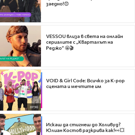
заедно!😍
VESSOU влиза в света на онлайн
сериалите с „Кварталът на
Реджо“ 🤩🎬
VOID & Girl Code: Всичко за K-pop
сцената и мечтите им
07:50
Искаш да стигнеш до Холивуд?
Юлиан Костов разкрива как!👀💥