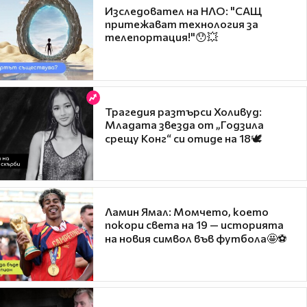
Изследовател на НЛО: "САЩ
притежават технология за
телепортация!"😯💥
Трагедия разтърси Холивуд:
Младата звезда от „Годзила
срещу Конг“ си отиде на 18🕊️
Ламин Ямал: Момчето, което
покори света на 19 — историята
на новия символ във футбола🤩⚽