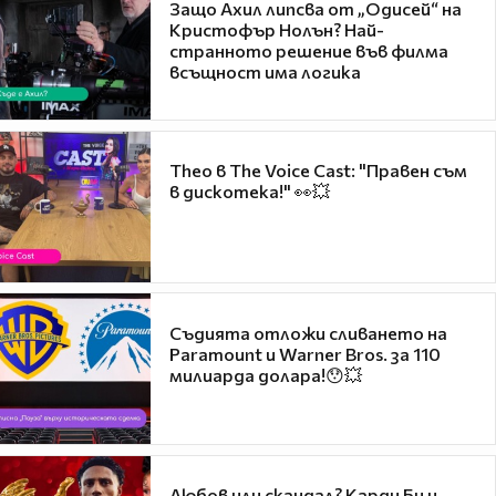
Защо Ахил липсва от „Одисей“ на
Кристофър Нолън? Най-
странното решение във филма
всъщност има логика
Theo в The Voice Cast: "Правен съм
в дискотека!" 👀💥
Съдията отложи сливането на
Paramount и Warner Bros. за 110
милиарда долара!😯💥
Любов или скандал? Карди Би и