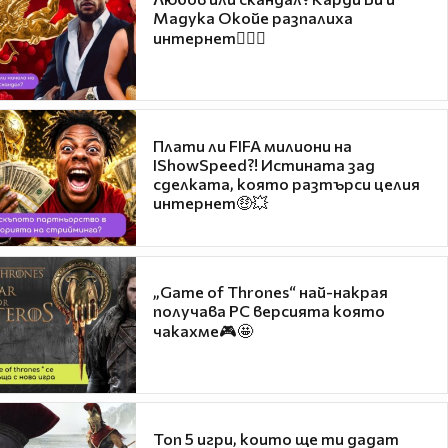
Мадука Окойе разпалиха
интернет❤️‍🔥🔥
Плати ли FIFA милиони на
IShowSpeed?! Истината зад
сделката, която разтърси целия
интернет🤑💥
„Game of Thrones“ най-накрая
получава PC версията която
чакахме🎮🤩
Топ 5 игри, които ще ти дадат