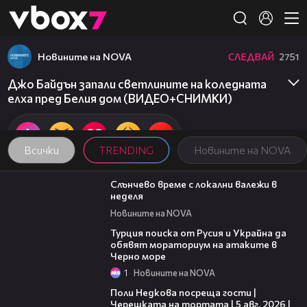
Member of
👾
Новините на NOVA
СЛЕДВАЙ
2751
Джо Байдън запали светлините на коледната
елха пред Белия дом (ВИДЕО+СНИМКИ)
Всички
TRENDING
Новините на NOVA
00:56
Слънчево време с локални валежи в
неделя
Новините на NOVA
03:02
Турция поиска от Русия и Украйна да
обявят мораториум на атаките в
Черно море
1
Новините на NOVA
19:25
Поли Недкова посреща гости |
Черешката на тортата | 5 авг. 2026 |