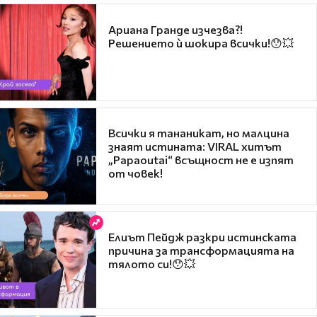
Ариана Гранде изчезва?!
Решението ѝ шокира всички!😯💥
Всички я тананикат, но малцина
знаят истината: VIRAL хитът
„Papaoutai“ всъщност не е изпят
от човек!
Елиът Пейдж разкри истинската
причина за трансформацията на
тялото си!😯💥