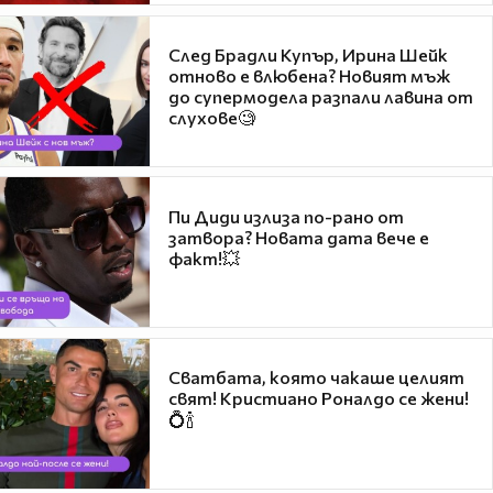
След Брадли Купър, Ирина Шейк
отново е влюбена? Новият мъж
до супермодела разпали лавина от
слухове🧐
Пи Диди излиза по-рано от
затвора? Новата дата вече е
факт!💥
Сватбата, която чакаше целият
свят! Кристиано Роналдо се жени!
💍🍾