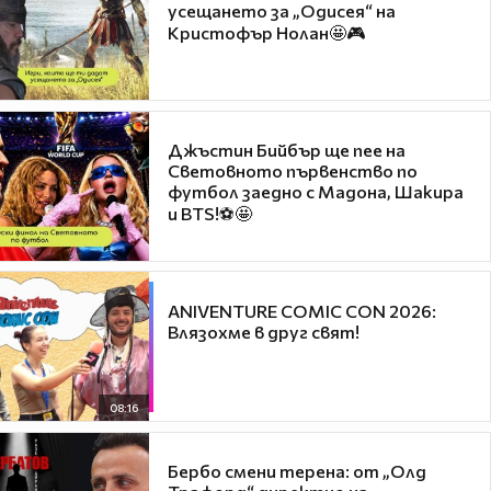
усещането за „Одисея“ на
Кристофър Нолан🤩🎮
Джъстин Бийбър ще пее на
Световното първенство по
футбол заедно с Мадона, Шакира
и BTS!⚽🤩
ANIVENTURE COMIC CON 2026:
Влязохме в друг свят!
08:16
Бербо смени терена: от „Олд