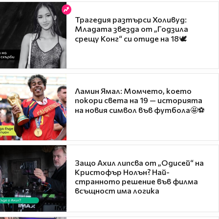
Трагедия разтърси Холивуд:
Младата звезда от „Годзила
срещу Конг“ си отиде на 18🕊️
Ламин Ямал: Момчето, което
покори света на 19 — историята
на новия символ във футбола🤩⚽
Защо Ахил липсва от „Одисей“ на
Кристофър Нолън? Най-
странното решение във филма
всъщност има логика