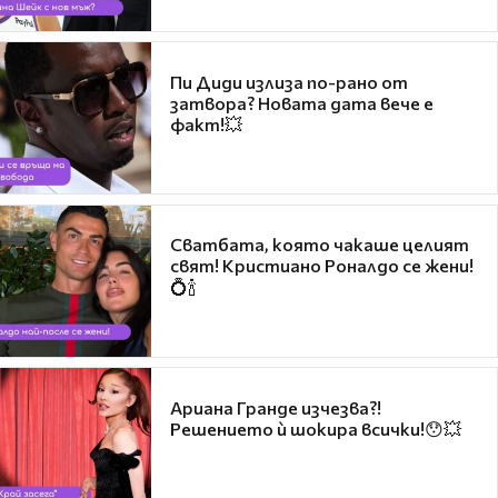
Пи Диди излиза по-рано от
затвора? Новата дата вече е
факт!💥
Сватбата, която чакаше целият
свят! Кристиано Роналдо се жени!
💍🍾
Ариана Гранде изчезва?!
Решението ѝ шокира всички!😯💥