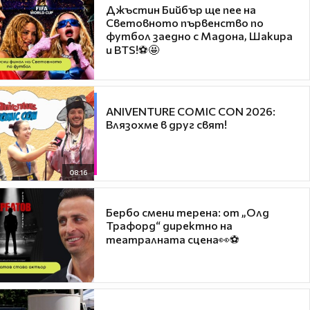
Джъстин Бийбър ще пее на
Световното първенство по
футбол заедно с Мадона, Шакира
и BTS!⚽🤩
ANIVENTURE COMIC CON 2026:
Влязохме в друг свят!
08:16
Бербо смени терена: от „Олд
Трафорд“ директно на
театралната сцена👀⚽