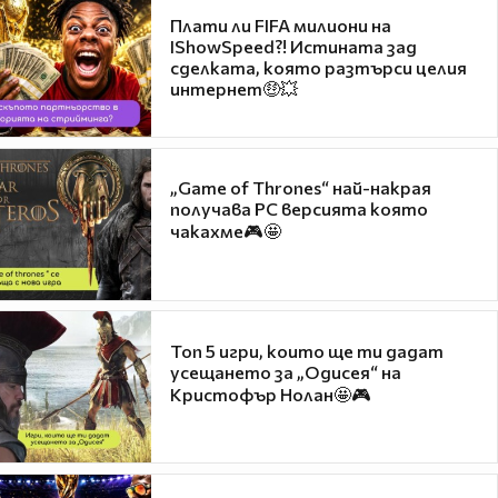
Плати ли FIFA милиони на
IShowSpeed?! Истината зад
сделката, която разтърси целия
интернет🤑💥
„Game of Thrones“ най-накрая
получава PC версията която
чакахме🎮🤩
Топ 5 игри, които ще ти дадат
усещането за „Одисея“ на
Кристофър Нолан🤩🎮