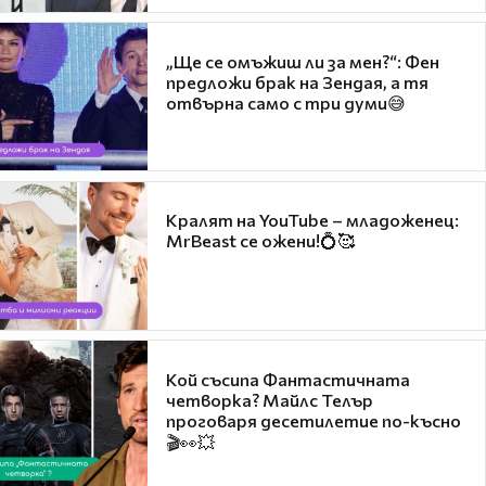
„Ще се омъжиш ли за мен?“: Фен
предложи брак на Зендая, а тя
отвърна само с три думи😅
Кралят на YouTube – младоженец:
MrBeast се ожени!💍🥰
Кой съсипа Фантастичната
четворка? Майлс Телър
проговаря десетилетие по-късно
🎬👀💥