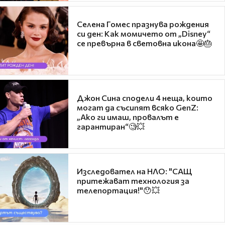
Селена Гомес празнува рождения
си ден: Как момичето от „Disney“
се превърна в световна икона🤩🎂
Джон Сина сподели 4 неща, които
могат да съсипят всяко GenZ:
„Ако ги имаш, провалът е
гарантиран“🧐💥
Изследовател на НЛО: "САЩ
притежават технология за
телепортация!"😯💥