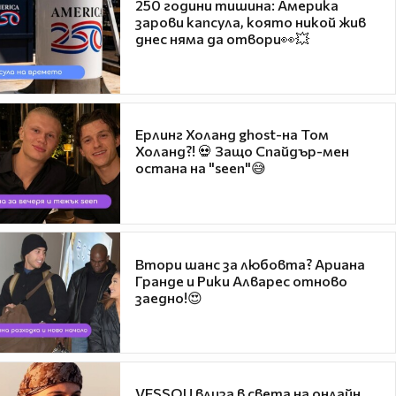
250 години тишина: Америка
зарови капсула, която никой жив
днес няма да отвори👀💥
Ерлинг Холанд ghost-на Том
Холанд?! 💀 Защо Спайдър-мен
остана на "seen"😅
Втори шанс за любовта? Ариана
Гранде и Рики Алварес отново
заедно!😍
VESSOU влиза в света на онлайн