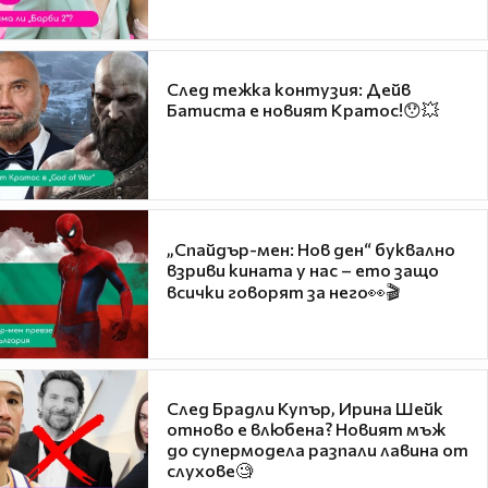
След тежка контузия: Дейв
Батиста е новият Кратос!😯💥
„Спайдър-мен: Нов ден“ буквално
взриви кината у нас – ето защо
всички говорят за него👀🎬
След Брадли Купър, Ирина Шейк
отново е влюбена? Новият мъж
до супермодела разпали лавина от
слухове🧐