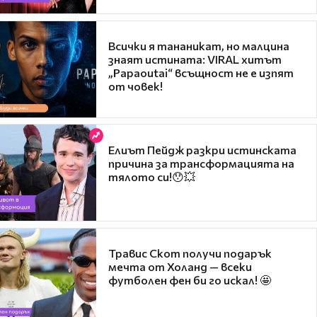
Всички я тананикат, но малцина
знаят истината: VIRAL хитът
„Papaoutai“ всъщност не е изпят
от човек!
Елиът Пейдж разкри истинската
причина за трансформацията на
тялото си!😯💥
Травис Скот получи подарък
мечта от Холанд — всеки
футболен фен би го искал! 🤩