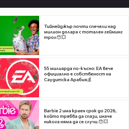
Тийнейджър почти спечели над
милион долара с тотален гейминг
трол😯💥
55 милиарда по-късно: EA вече
официално е собственост на
Саудитска Арабия💰
Barbie 2 има краен срок до 2026,
който трябва да спази, иначе
никога няма да се случи.😯💥