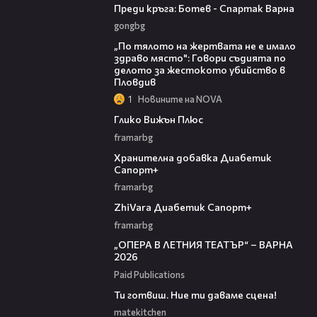
Преди кръга: Ботев - Спартак Варна
gongbg
04:59
„По тялото на жертвата не е имало
здраво място": Говори съдията по
делото за жестокото убийство в
Пловдив
1
Новините на NOVA
00:32
Глико Вижън Плюс
framarbg
00:32
Хранителна добавка Диабетик
Сапорт+
framarbg
00:31
ZhiVara Диабетик Сапорт+
framarbg
00:32
„ОПЕРА В ЛЕТНИЯ ТЕАТЪР“ – ВАРНА
2026
Paid Publications
00:37
Ти готвиш. Ние ти даваме сцена!
matekitchen