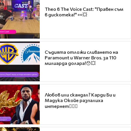
Theo в The Voice Cast: "Правен съм
в дискотека!" 👀💥
Съдията отложи сливането на
Paramount и Warner Bros. за 110
милиарда долара!😯💥
Любов или скандал? Карди Би и
Мадука Окойе разпалиха
интернет❤️‍🔥🔥