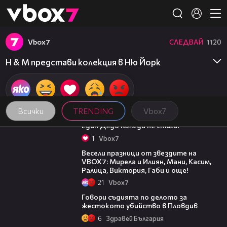
Member of
👾
Vbоx7
СЛЕДВАЙ
1120
H & M представи колекция в Ню Йорк
Всички
TRENDING
Vbоx7
00:07
Един Дядо Коледа не стига!
1
Vbоx7
03:02
Весели празници от звездите на
VBOX7: Мирела и Илиян, Мани, Касим,
Ралица, Виктория, Габи и още!
21
Vbоx7
16:28
Говори съдията по делото за
жестокото убийство в Пловдив
6
Здравей България
05:30