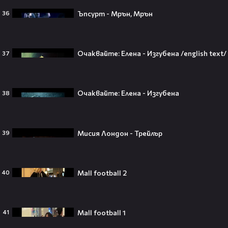
Ъпсурт - Мрън, Мрън
36
Селена Гомес празнува рождения
си ден: Как момичето от „Disney“
Очаквайте: Елена - Изгубена /english text/
37
се превърна в световна икона🤩🎂
Очаквайте: Елена - Изгубена
38
Джон Сина сподели 4 неща, които
могат да съсипят всяко GenZ:
Мисия Лондон - Трейлър
39
„Ако ги имаш, провалът е
гарантиран“🧐💥
Mall football 2
40
Изследовател на НЛО: "САЩ
притежават технология за
телепортация!"😯💥
Mall football 1
41