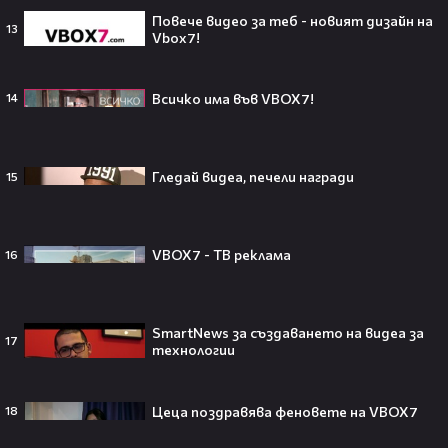
никога няма да се случи.😯💥
Повече видео за теб - новият дизайн на
13
Vbox7!
Всичко има във VBOX7!
14
След тежка контузия: Дейв
Батиста е новият Кратос!😯💥
Гледай видеа, печели награди
15
VBOX7 - ТВ реклама
16
„Спайдър-мен: Нов ден“ буквално
взриви кината у нас – ето защо
всички говорят за него👀🎬
SmartNews за създаването на видеа за
17
технологии
След Брадли Купър, Ирина Шейк
Цеца поздравява феновете на VBOX7
18
отново е влюбена? Новият мъж
до супермодела разпали лавина от