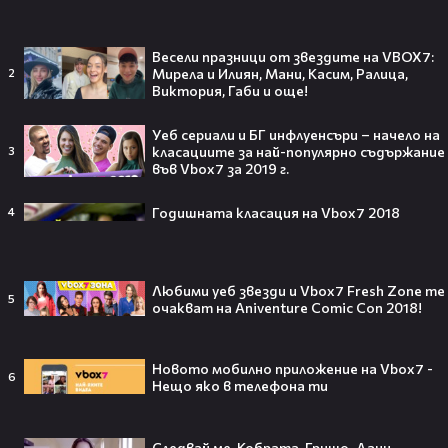
3
Твоят ден
05:30
Преди кръга: Ботев - Спартак Варна
Весели празници от звездите на VBOX7:
gongbg
Мирела и Илиян, Мани, Касим, Ралица,
2
09:42
Виктория, Габи и още!
Криминален психолог: Има тревожна
тенденция за засилване на
садистичните прояви и импулси у
Уеб сериали и БГ инфлуенсъри – начело на
младите хора
класациите за най-популярно съдържание
3
във Vbox7 за 2019 г.
Здравей България
00:32
Глико Вижън Плюс
Годишната класация на Vbox7 2018
4
framarbg
00:32
Хранителна добавка Диабетик
Сапорт+
Любими уеб звезди и Vbox7 Fresh Zone те
framarbg
5
очакват на Aniventure Comic Con 2018!
00:31
ZhiVara Диабетик Сапорт+
framarbg
00:32
Новото мобилно приложение на Vbox7 -
6
„ОПЕРА В ЛЕТНИЯ ТЕАТЪР“ – ВАРНА
Нещо яко в телефона ти
2026
Paid Publications
00:37
Следвай ме, Кобрата, Гришо, Дани