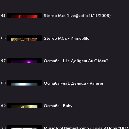
250 години тишина: Америка
Stereo Mcs (live@sofia 11/11/2008)
65
зарови капсула, която никой жив
днес няма да отвори👀💥
Stereo MC’s - Интервю
66
Ерлинг Холанд ghost-на Том
Холанд?! 💀 Защо Спайдър-мен
Остава - Ще Дойдеш Ли С Мен?
67
остана на "seen"😅
Остава Feat. Деница - Valerie
68
Втори шанс за любовта? Ариана
Гранде и Рики Алварес отново
Остава - Baby
69
заедно!😍
Music Idol Интервюто - Тома И Нора *HQ*
70