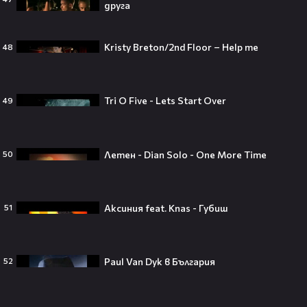
друга
Theo в The Voice Cast: "Правен съм
Kristy Breton/2nd Floor – Help me
48
в дискотека!" 👀💥
Tri O Five - Lets Start Over
49
Съдията отложи сливането на
Летен - Dian Solo - One More Time
50
Paramount и Warner Bros. за 110
милиарда долара!😯💥
Аксиния feat. Knas - Губиш
51
Любов или скандал? Карди Би и
Мадука Окойе разпалиха
Paul Van Dyk в България
52
интернет❤️‍🔥🔥