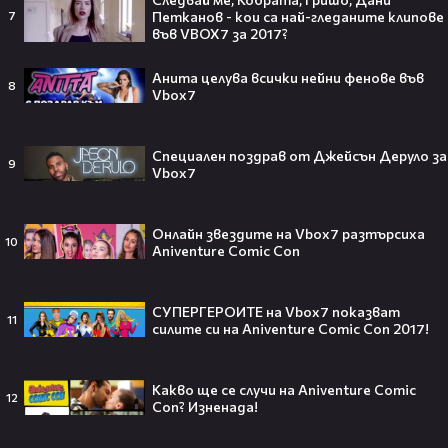
Ти готвиш. Ние ти даваме сцена!
Петканов - кои са най-гледaните клипове
7
matekitchen
във VBOX7 за 2017?
Анита целува всички нейни фенове във
8
Vbox7
Тийнейджър почти спечели над
милион долара с тотален гейминг
Специален поздрав от Джейсън Деруло за
трол😯💥
9
Vbox7
Онлайн звездите на Vbox7 разтърсиха
10
Aniventure Comic Con
55 милиарда по-късно: EA вече
официално е собственост на
Саудитска Арабия💰
СУПЕРГЕРОИТЕ на Vbox7 показват
11
силите си на Aniventure Comic Con 2017!
Какво ще се случи на Aniventure Comic
12
Con? Изненада!
Barbie 2 има краен срок до 2026,
който трябва да спази, иначе