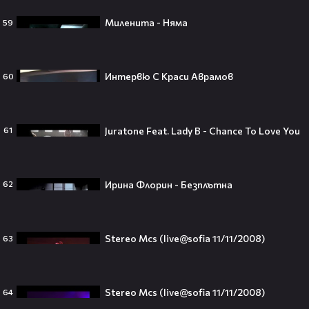
Миленита - Няма
59
Джъстин Бийбър ще пее на
Световното първенство по
футбол заедно с Мадона, Шакира
и BTS!⚽🤩
Интервю С Краси Аврамов
60
Juratone Feat. Lady B - Chance To Love You
61
ANIVENTURE COMIC CON 2026:
Влязохме в друг свят!
Ирина Флорин - Безплътна
62
08:16
Бербо смени терена: от „Олд
Stereo Mcs (live@sofia 11/11/2008)
63
Трафорд“ директно на
театралната сцена👀⚽
Stereo Mcs (live@sofia 11/11/2008)
64