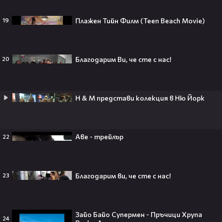
слухове🧐
Плажен Тийн Филм (Teen Beach Movie)
19
Пи Диди излиза по-рано от
Благодарим Ви, че сте с нас!
20
затвора? Новата дата вече е
факт!💥
H & M представи колекция в Ню Йорк
Сватбата, която чакаше целият
свят! Кристиано Роналдо се жени!
Аве - трейлър
22
💍🍾
Благодарим ви, че сте с нас!
23
Ариана Гранде изчезва?!
Решението ѝ шокира всички!😯💥
Зайо Байо Супермен - Пръчици Хрупа
24