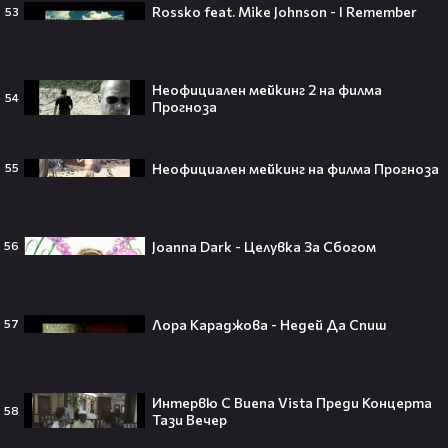
Rossko feat. Mike Johnson - I Remember
53
Плати ли FIFA милиони на
IShowSpeed?! Истината зад
Неофициален мейкинг 2 на филма
сделката, която разтърси целия
54
Прогноза
интернет🤑💥
Неофициален мейкинг на филма Прогноза
55
„Game of Thrones“ най-накрая
получава PC версията която
чакахме🎮🤩
Joanna Dark - Целувка За Сбогом
56
Лора Караджова - Недей Да Спиш
57
Топ 5 игри, които ще ти дадат
усещането за „Одисея“ на
Кристофър Нолан🤩🎮
Интервю С Buena Vista Преди Концерта
58
Тази Вечер