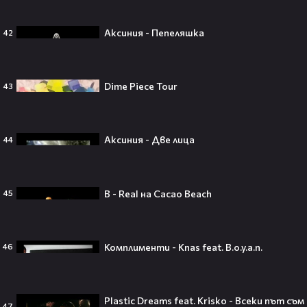
Аксиния - Пепеляшка
42
Трагедия разтърси Холивуд:
Младата звезда от „Годзила
срещу Конг“ си отиде на 18🕊️
Dime Piece Tour
43
Аксиния - Две лица
44
Ламин Ямал: Момчето, което
покори света на 19 — историята
на новия символ във футбола🤩⚽
B - Real на Cacao Beach
45
Комплименти - Knas feat. B.o.y.a.n.
46
Защо Ахил липсва от „Одисей“ на
Кристофър Нолън? Най-
странното решение във филма
всъщност има логика
Plastic Dreams feat. Krisko - Всеки път съм
47