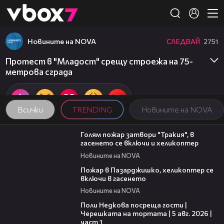
Member of
👾
Новините на NOVA
СЛЕДВАЙ
2751
Протест в "Младост" срещу строежа на 75-
метрова сграда
Всички
TRENDING
Новините на NOVA
00:33
Голям пожар затвори "Тракия", в
гасенето се включи и хеликоптер
Новините на NOVA
00:24
Пожар в Пазарджишко, хеликоптер се
включи в гасенето
Новините на NOVA
19:25
Поли Недкова посреща гости |
Черешката на тортата | 5 авг. 2026 |
част 1