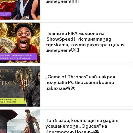
интернет❤️‍🔥🔥
Плати ли FIFA милиони на
IShowSpeed?! Истината зад
сделката, която разтърси целия
интернет🤑💥
„Game of Thrones“ най-накрая
получава PC версията която
чакахме🎮🤩
Топ 5 игри, които ще ти дадат
усещането за „Одисея“ на
Кристофър Нолан🤩🎮