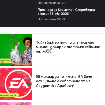
Новините на NOVA
02:19
Прогноза за времето | Следобедна
емисия | 6 авг. 2026
Новините на NOVA
Тийнейджър почти спечели над
милион долара с тотален гейминг
трол😯💥
55 милиарда по-късно: EA вече
официално е собственост на
Саудитска Арабия💰