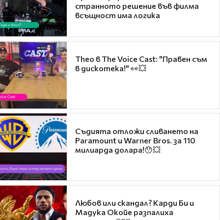
странното решение във филма
всъщност има логика
Theo в The Voice Cast: "Правен съм
в дискотека!" 👀💥
Съдията отложи сливането на
Paramount и Warner Bros. за 110
милиарда долара!😯💥
Любов или скандал? Карди Би и
Мадука Окойе разпалиха