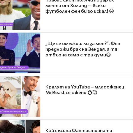
мечта от Холанд — всеки
футболен фен би го искал! 🤩
„Ще се омъжиш ли за мен?“: Фен
предложи брак на Зендая, а тя
отвърна само с три думи😅
Кралят на YouTube – младоженец:
MrBeast се ожени!💍🥰
Кой съсипа Фантастичната