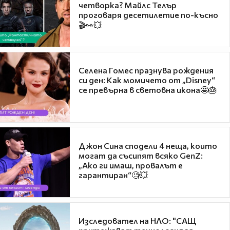
четворка? Майлс Телър
проговаря десетилетие по-късно
🎬👀💥
Селена Гомес празнува рождения
си ден: Как момичето от „Disney“
се превърна в световна икона🤩🎂
Джон Сина сподели 4 неща, които
могат да съсипят всяко GenZ:
„Ако ги имаш, провалът е
гарантиран“🧐💥
Изследовател на НЛО: "САЩ