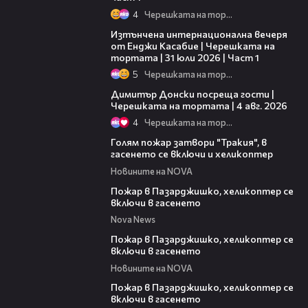
4
Черешката на тортата
18:07
Изтънчена интернационална вечеря
от Енджи Касабие | Черешката на
тортата | 31 юли 2026 | Част 1
5
Черешката на тортата
17:43
Димитър Донски посреща гости |
Черешката на тортата | 4 авг. 2026
4
Черешката на тортата
00:33
Голям пожар затвори "Тракия", в
гасенето се включи и хеликоптер
Новините на NOVA
00:39
Пожар в Пазарджишко, хеликоптер се
включи в гасенето
Nova News
00:24
Пожар в Пазарджишко, хеликоптер се
включи в гасенето
Новините на NOVA
00:07
Пожар в Пазарджишко, хеликоптер се
включи в гасенето