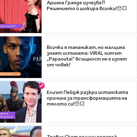
Ариана Гранде изчезва?!
Решението ѝ шокира всички!😯💥
Всички я тананикат, но малцина
знаят истината: VIRAL хитът
„Papaoutai“ всъщност не е изпят
от човек!
Елиът Пейдж разкри истинската
причина за трансформацията на
тялото си!😯💥
Травис Скот получи подарък