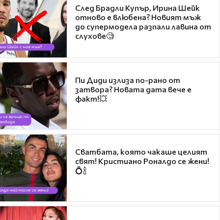
След Брадли Купър, Ирина Шейк
отново е влюбена? Новият мъж
до супермодела разпали лавина от
слухове🧐
Пи Диди излиза по-рано от
затвора? Новата дата вече е
факт!💥
Сватбата, която чакаше целият
свят! Кристиано Роналдо се жени!
💍🍾