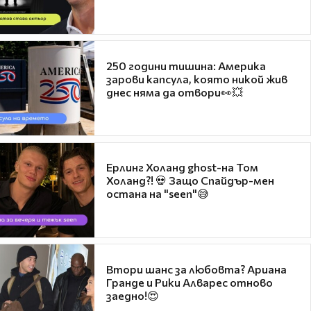
250 години тишина: Америка
зарови капсула, която никой жив
днес няма да отвори👀💥
Ерлинг Холанд ghost-на Том
Холанд?! 💀 Защо Спайдър-мен
остана на "seen"😅
Втори шанс за любовта? Ариана
Гранде и Рики Алварес отново
заедно!😍