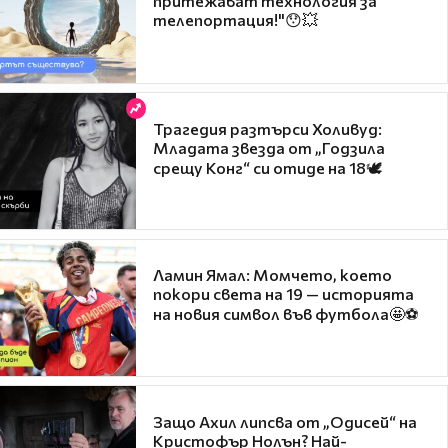
притежават технология за
телепортация!"😯💥
Трагедия разтърси Холивуд:
Младата звезда от „Годзила
срещу Конг“ си отиде на 18🕊️
Ламин Ямал: Момчето, което
покори света на 19 — историята
на новия символ във футбола🤩⚽
Защо Ахил липсва от „Одисей“ на
Кристофър Нолън? Най-