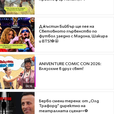
Джъстин Бийбър ще пее на
Световното първенство по
футбол заедно с Мадона, Шакира
и BTS!⚽🤩
ANIVENTURE COMIC CON 2026:
Влязохме в друг свят!
08:16
Бербо смени терена: от „Олд
Трафорд“ директно на
театралната сцена👀⚽