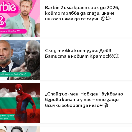
Barbie 2 има краен срок до 2026,
който трябва да спази, иначе
никога няма да се случи.😯💥
След тежка контузия: Дейв
Батиста е новият Кратос!😯💥
„Спайдър-мен: Нов ден“ буквално
взриви кината у нас – ето защо
всички говорят за него👀🎬