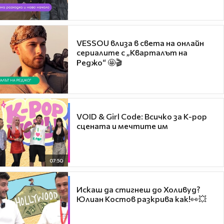
VESSOU влиза в света на онлайн
сериалите с „Кварталът на
Реджо“ 🤩🎬
VOID & Girl Code: Всичко за K-pop
сцената и мечтите им
07:50
Искаш да стигнеш до Холивуд?
Юлиан Костов разкрива как!👀💥