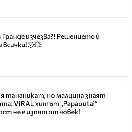
 Гранде изчезва?! Решението ѝ
 всички!😯💥
 я тананикат, но малцина знаят
та: VIRAL хитът „Papaoutai“
ст не е изпят от човек!