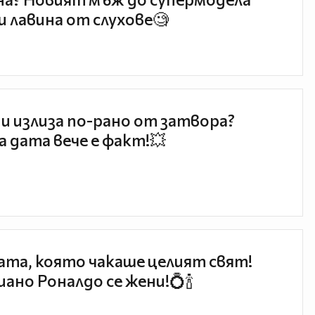
и лавина от слухове🧐
и излиза по-рано от затвора?
 дата вече е факт!💥
та, която чакаше целият свят!
ано Роналдо се жени!💍🍾