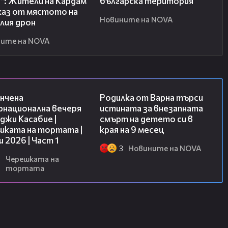
“: Жители на Кардам
българска територия
каз от мястото на
Новините на NOVA
лия дрон
ите на NOVA
18:07
03:09
нчена
Родилка от Варна търси
рнационална вечеря
истината за внезапната
джи Касабие |
смърт на детето си в
шката на тортата |
края на 9 месец
и 2026 | Част 1
3
Новините на NOVA
6
Черешката на
тортата