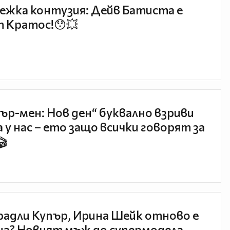
ежка контузия: Дейв Батиста е
 Кратос!😯💥
ър-мен: Нов ден“ буквално взриви
 у нас – ето защо всички говорят за
🎬
радли Купър, Ирина Шейк отново е
а? Новият мъж до супермодела