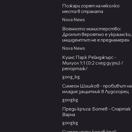
Пожари горят на няколко
места в страната
Nova News
00:23
Военното министерство:
Дронът вероятно е украински,
инцидентът не е преднамерен
Nova News
08:50
Куинс Парк Рейнджърс -
Милуол 1:1 (0:2 след дузпи) /
репортаж/
gong_bg
03:07
Симеон Шишков - пробивът на
младия защитник в Лудогорец
gongbg
05:30
Преди кръга: Ботев - Спартак
Варна
gongbg
01:04
Снаряд удари кораб край