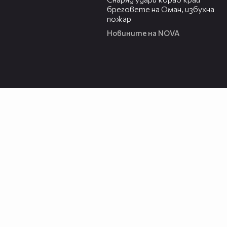
бреговете на Оман, избухна
пожар
Новините на NOVA