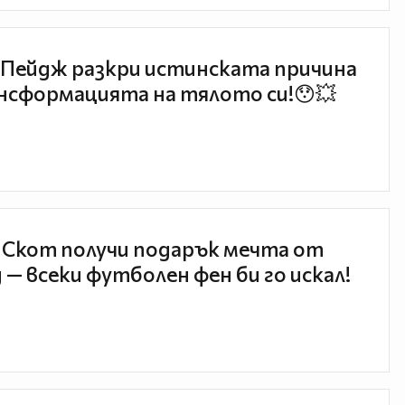
Пейдж разкри истинската причина
нсформацията на тялото си!😯💥
 Скот получи подарък мечта от
 — всеки футболен фен би го искал!