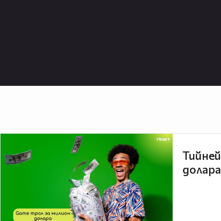
Тийней
долара