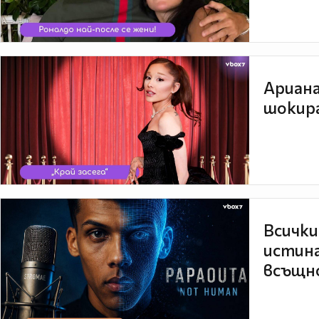
Ариана
шокира
Всички
истина
всъщно