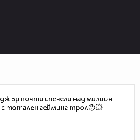
джър почти спечели над милион
 с тотален гейминг трол😯💥