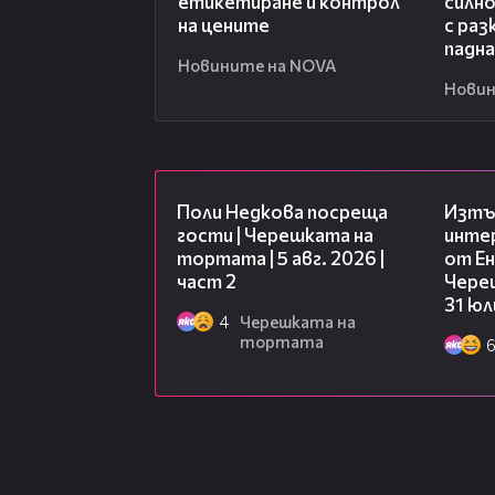
етикетиране и контрол
силно
на цените
с раз
падна
Новините на NOVA
Новин
13:03
Поли Недкова посреща
Изтъ
гости | Черешката на
инте
тортата | 5 авг. 2026 |
от Ен
част 2
Чере
31 юл
4
Черешката на
тортата