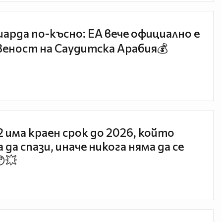
иарда по-късно: EA вече официално е
еност на Саудитска Арабия💰
 2 има краен срок до 2026, който
 да спази, иначе никога няма да се
😯💥