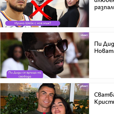
разпал
Пи Дид
Новата
Сватба
Кристи