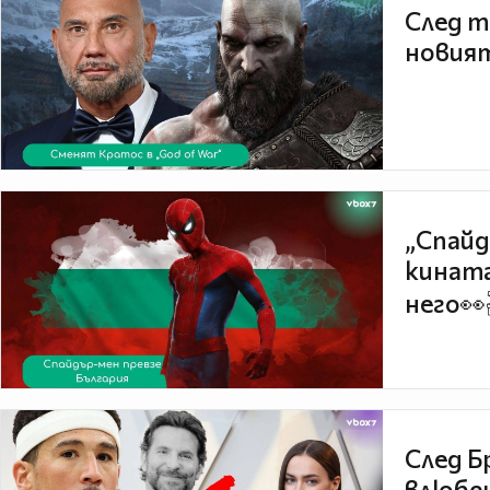
След т
новият
„Спайд
кината
него👀
След Б
влюбен