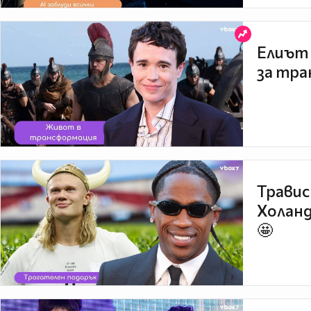
Елиът 
за тра
Травис
Холанд
🤩