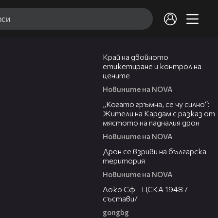
03:24
Край на двойното
етикетиране и контрол на
цените
Новините на NOVA
02:41
„Когато гръмна, се чу силно“:
Жители на Кардам с разказ от
мястото на падналия дрон
Новините на NOVA
04:22
Дрон се взриви на българска
територия
Новините на NOVA
01:41
Локо Сф - ЦСКА 1948 /
състави/
gongbg
00:31