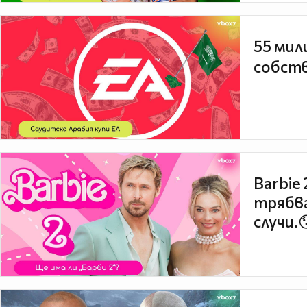
55 мил
собств
Barbie
трябва
случи.