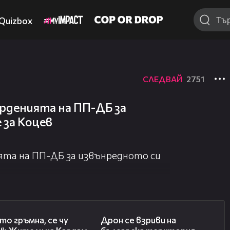
Quizbox
СЛЕДВАЙ
2751
рденията на ПП-ДБ за
 за Коцев
ята на ПП-ДБ за извънредното си
02:41
04:22
то гръмна, се чу
Дрон се взриви на