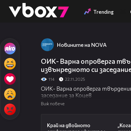
Member of
👾
Trending
Новините на NOVA
ОИК- Варна опроверга твъ
извънредното си заседание
114
22.11.2025
ОИК- Варна опроверга твърдени
заседание за Коцев
Виж повече
03:24
Край на двойното
„Кога