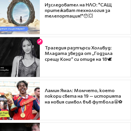
Изследовател на НЛО: "САЩ
притежават технология за
телепортация!"😯💥
Трагедия разтърси Холивуд:
Младата звезда от „Годзила
срещу Конг“ си отиде на 18🕊️
Ламин Ямал: Момчето, което
покори света на 19 — историята
на новия символ във футбола🤩⚽