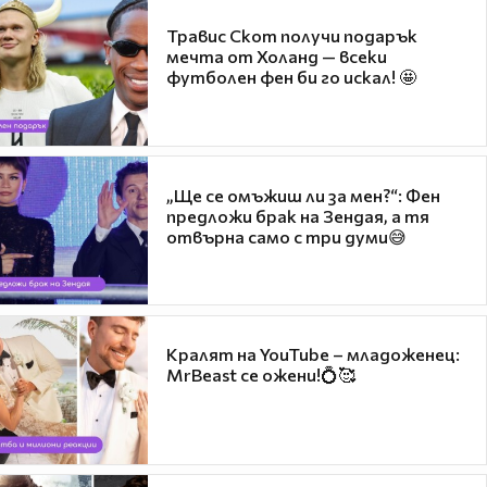
Травис Скот получи подарък
мечта от Холанд — всеки
футболен фен би го искал! 🤩
„Ще се омъжиш ли за мен?“: Фен
предложи брак на Зендая, а тя
отвърна само с три думи😅
Кралят на YouTube – младоженец:
MrBeast се ожени!💍🥰