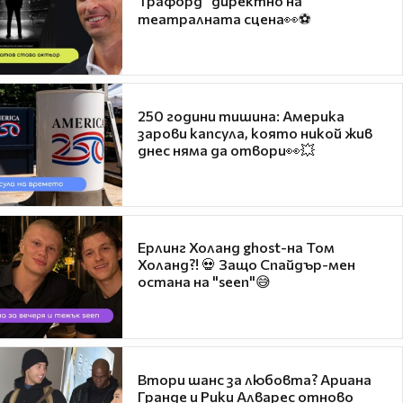
Трафорд“ директно на
театралната сцена👀⚽
250 години тишина: Америка
зарови капсула, която никой жив
днес няма да отвори👀💥
Ерлинг Холанд ghost-на Том
Холанд?! 💀 Защо Спайдър-мен
остана на "seen"😅
Втори шанс за любовта? Ариана
Гранде и Рики Алварес отново