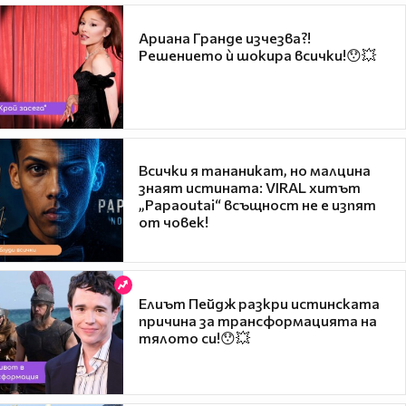
Ариана Гранде изчезва?!
Решението ѝ шокира всички!😯💥
Всички я тананикат, но малцина
знаят истината: VIRAL хитът
„Papaoutai“ всъщност не е изпят
от човек!
Елиът Пейдж разкри истинската
причина за трансформацията на
тялото си!😯💥