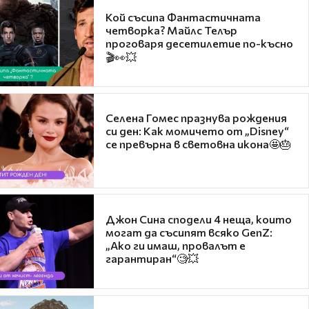
Кой съсипа Фантастичната
четворка? Майлс Телър
проговаря десетилетие по-късно
🎬👀💥
Селена Гомес празнува рождения
си ден: Как момичето от „Disney“
се превърна в световна икона🤩🎂
Джон Сина сподели 4 неща, които
могат да съсипят всяко GenZ:
„Ако ги имаш, провалът е
гарантиран“🧐💥