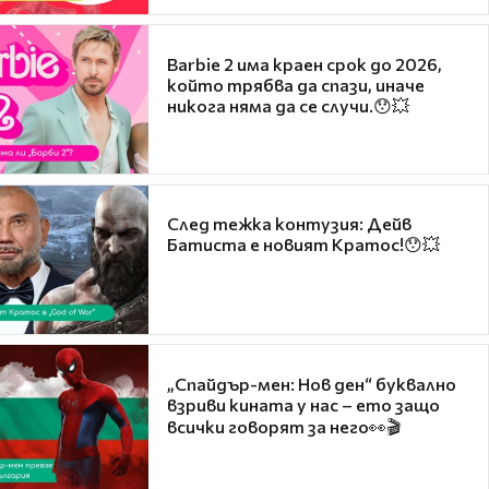
Barbie 2 има краен срок до 2026,
който трябва да спази, иначе
никога няма да се случи.😯💥
След тежка контузия: Дейв
Батиста е новият Кратос!😯💥
„Спайдър-мен: Нов ден“ буквално
взриви кината у нас – ето защо
всички говорят за него👀🎬