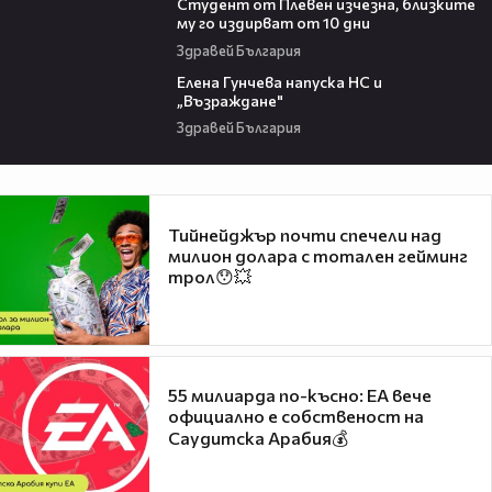
Студент от Плевен изчезна, близките
му го издирват от 10 дни
Здравей България
11:33
Eлена Гунчева напуска НС и
„Възраждане"
Здравей България
Тийнейджър почти спечели над
милион долара с тотален гейминг
трол😯💥
55 милиарда по-късно: EA вече
официално е собственост на
Саудитска Арабия💰