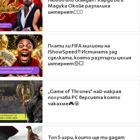
Мадука Окойе разпалиха
интернет❤️‍🔥🔥
Плати ли FIFA милиони на
IShowSpeed?! Истината зад
сделката, която разтърси целия
интернет🤑💥
„Game of Thrones“ най-накрая
получава PC версията която
чакахме🎮🤩
Топ 5 игри, които ще ти дадат