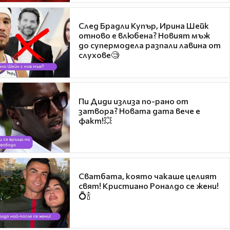
След Брадли Купър, Ирина Шейк
отново е влюбена? Новият мъж
до супермодела разпали лавина от
слухове🧐
Пи Диди излиза по-рано от
затвора? Новата дата вече е
факт!💥
Сватбата, която чакаше целият
свят! Кристиано Роналдо се жени!
💍🍾