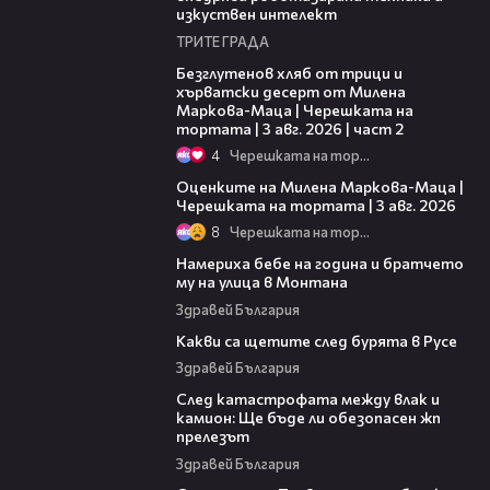
изкуствен интелект
ТРИТЕ ГРАДА
15:35
Безглутенов хляб от трици и
хърватски десерт от Милена
Маркова-Маца | Черешката на
тортата | 3 авг. 2026 | част 2
4
Черешката на тортата
14:06
Оценките на Милена Маркова-Маца |
Черешката на тортата | 3 авг. 2026
8
Черешката на тортата
04:16
Намериха бебе на година и братчето
му на улица в Монтана
Здравей България
01:48
Какви са щетите след бурята в Русе
Здравей България
08:34
След катастрофата между влак и
камион: Ще бъде ли обезопасен жп
прелезът
Здравей България
04:09