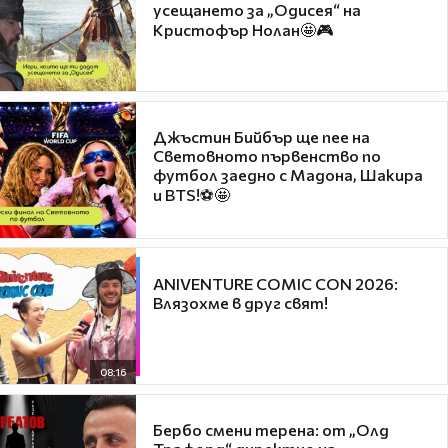
усещането за „Одисея“ на
Кристофър Нолан🤩🎮
Джъстин Бийбър ще пее на
Световното първенство по
футбол заедно с Мадона, Шакира
и BTS!⚽🤩
ANIVENTURE COMIC CON 2026:
Влязохме в друг свят!
08:16
Бербо смени терена: от „Олд