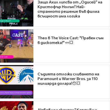
Защо Ахил липсва от „Одисей“ на
Кристофър Нолън? Най-
странното решение във филма
всъщност има логика
Theo в The Voice Cast: "Правен съм
в дискотека!" 👀💥
Съдията отложи сливането на
Paramount и Warner Bros. за 110
милиарда долара!😯💥
Любов или скандал? Карди Би и