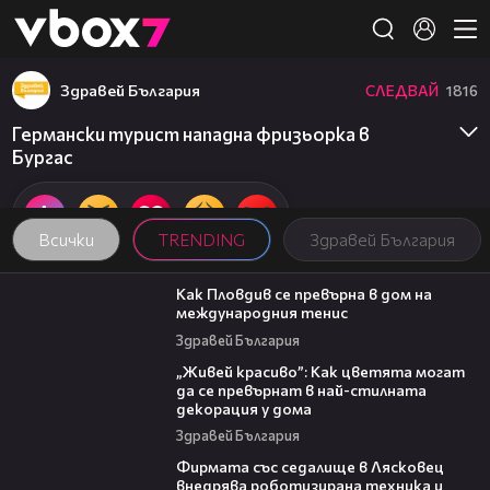
Member of
👾
Здравей България
СЛЕДВАЙ
1816
Германски турист нападна фризьорка в
Бургас
Всички
TRENDING
Здравей България
03:09
Как Пловдив се превърна в дом на
международния тенис
Здравей България
04:11
„Живей красиво”: Как цветята могат
да се превърнат в най-стилната
декорация у дома
Здравей България
00:06
Фирмата със седалище в Лясковец
внедрява роботизирана техника и