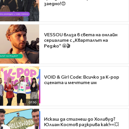
заедно!😍
VESSOU влиза в света на онлайн
сериалите с „Кварталът на
Реджо“ 🤩🎬
VOID & Girl Code: Всичко за K-pop
сцената и мечтите им
07:50
Искаш да стигнеш до Холивуд?
Юлиан Костов разкрива как!👀💥