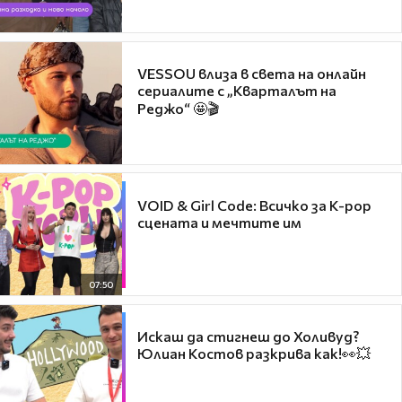
VESSOU влиза в света на онлайн
сериалите с „Кварталът на
Реджо“ 🤩🎬
VOID & Girl Code: Всичко за K-pop
сцената и мечтите им
07:50
Искаш да стигнеш до Холивуд?
Юлиан Костов разкрива как!👀💥