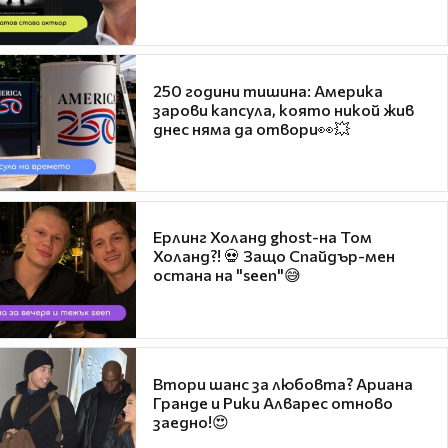
250 години тишина: Америка
зарови капсула, която никой жив
днес няма да отвори👀💥
Ерлинг Холанд ghost-на Том
Холанд?! 💀 Защо Спайдър-мен
остана на "seen"😅
Втори шанс за любовта? Ариана
Гранде и Рики Алварес отново
заедно!😍