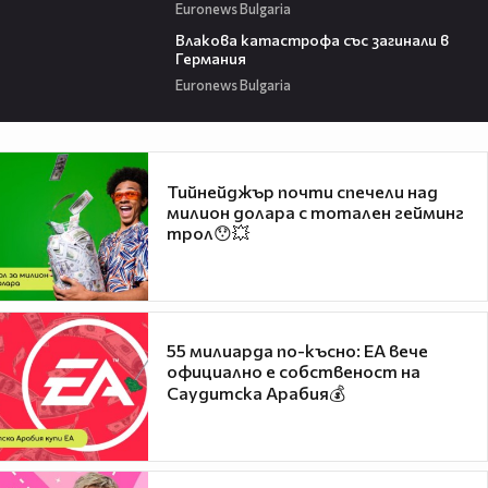
Euronews Bulgaria
00:36
Влакова катастрофа със загинали в
Германия
Euronews Bulgaria
Тийнейджър почти спечели над
милион долара с тотален гейминг
трол😯💥
55 милиарда по-късно: EA вече
официално е собственост на
Саудитска Арабия💰