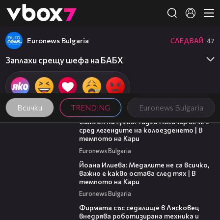
Member of
👾
Euronews Bulgaria
СЛЕДВАЙ
47
Заплахи срещу шефа на БАБХ
Всички
TRENDING
Euronews Bulgaria
11:23
Симеон Кичуков: Тадей Погачар вече е
сред легендите на колоезденето | В
темпото на Кари
Euronews Bulgaria
14:33
Йоана Илиева: Медалите не са всичко,
важно е какво остава след тях | В
темпото на Кари
Euronews Bulgaria
00:06
Фирмата със седалище в Лясковец
внедрява роботизирана техника и