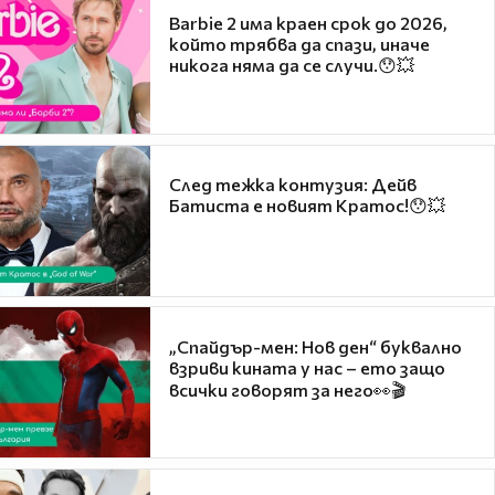
Barbie 2 има краен срок до 2026,
който трябва да спази, иначе
никога няма да се случи.😯💥
След тежка контузия: Дейв
Батиста е новият Кратос!😯💥
„Спайдър-мен: Нов ден“ буквално
взриви кината у нас – ето защо
всички говорят за него👀🎬