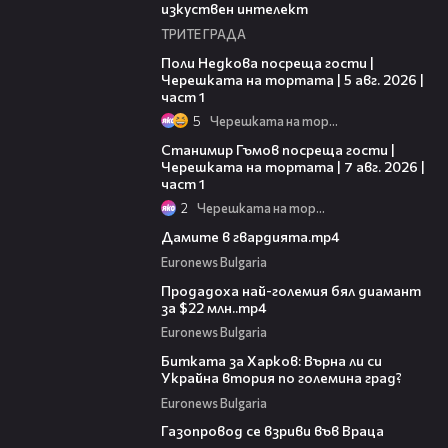
изкуствен интелект
ТРИТЕ ГРАДА
19:25
Поли Недкова посреща гости |
Черешката на тортата | 5 авг. 2026 |
част 1
5
Черешката на тортата
16:22
Станимир Гъмов посреща гости |
Черешката на тортата | 7 авг. 2026 |
част 1
2
Черешката на тортата
02:03
Дамите в гвардията.mp4
Euronews Bulgaria
01:03
Продадоха най-големия бял диамант
за $22 млн..mp4
Euronews Bulgaria
01:37
Битката за Харков: Върна ли си
Украйна втория по големина град?
Euronews Bulgaria
01:21
Газопровод се взриви във Враца