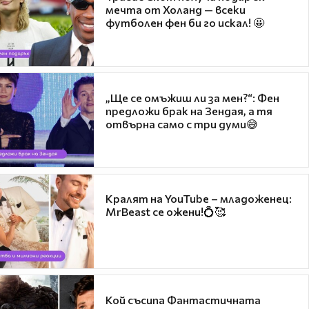
мечта от Холанд — всеки
футболен фен би го искал! 🤩
„Ще се омъжиш ли за мен?“: Фен
предложи брак на Зендая, а тя
отвърна само с три думи😅
Кралят на YouTube – младоженец:
MrBeast се ожени!💍🥰
Кой съсипа Фантастичната