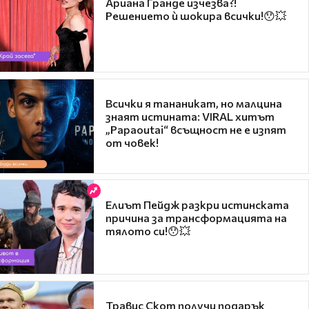
Ариана Гранде изчезва?!
Решението ѝ шокира всички!😯💥
Всички я тананикат, но малцина
знаят истината: VIRAL хитът
„Papaoutai“ всъщност не е изпят
от човек!
Елиът Пейдж разкри истинската
причина за трансформацията на
тялото си!😯💥
Травис Скот получи подарък