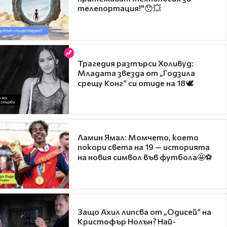
телепортация!"😯💥
Трагедия разтърси Холивуд:
Младата звезда от „Годзила
срещу Конг“ си отиде на 18🕊️
Ламин Ямал: Момчето, което
покори света на 19 — историята
на новия символ във футбола🤩⚽
Защо Ахил липсва от „Одисей“ на
Кристофър Нолън? Най-