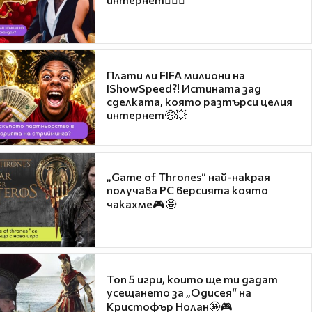
Плати ли FIFA милиони на
IShowSpeed?! Истината зад
сделката, която разтърси целия
интернет🤑💥
„Game of Thrones“ най-накрая
получава PC версията която
чакахме🎮🤩
Топ 5 игри, които ще ти дадат
усещането за „Одисея“ на
Кристофър Нолан🤩🎮