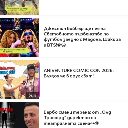
Джъстин Бийбър ще пее на
Световното първенство по
футбол заедно с Мадона, Шакира
и BTS!⚽🤩
ANIVENTURE COMIC CON 2026:
Влязохме в друг свят!
08:16
Бербо смени терена: от „Олд
Трафорд“ директно на
театралната сцена👀⚽