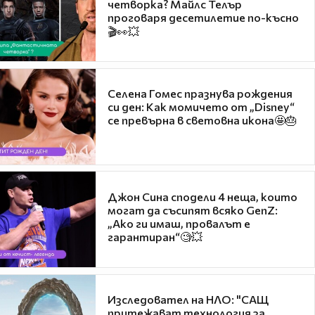
четворка? Майлс Телър
проговаря десетилетие по-късно
🎬👀💥
Селена Гомес празнува рождения
си ден: Как момичето от „Disney“
се превърна в световна икона🤩🎂
Джон Сина сподели 4 неща, които
могат да съсипят всяко GenZ:
„Ако ги имаш, провалът е
гарантиран“🧐💥
Изследовател на НЛО: "САЩ
притежават технология за