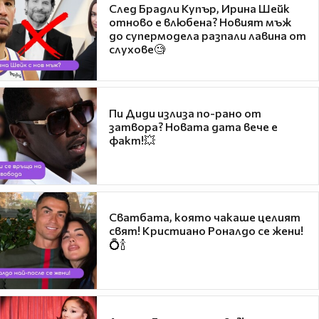
След Брадли Купър, Ирина Шейк
отново е влюбена? Новият мъж
до супермодела разпали лавина от
слухове🧐
Пи Диди излиза по-рано от
затвора? Новата дата вече е
факт!💥
Сватбата, която чакаше целият
свят! Кристиано Роналдо се жени!
💍🍾