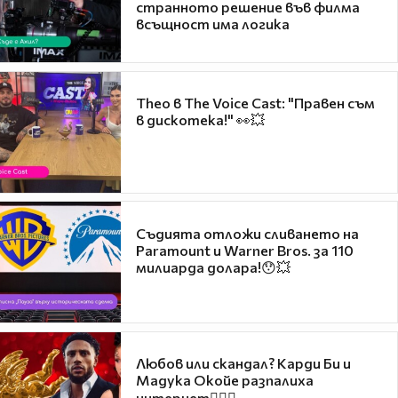
странното решение във филма
всъщност има логика
Theo в The Voice Cast: "Правен съм
в дискотека!" 👀💥
Съдията отложи сливането на
Paramount и Warner Bros. за 110
милиарда долара!😯💥
Любов или скандал? Карди Би и
Мадука Окойе разпалиха
интернет❤️‍🔥🔥