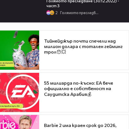
Голямото преследване (30.12.2022) -
част 3
2
Голямото преследване
Тийнейджър почти спечели над
милион долара с тотален гейминг
трол😯💥
55 милиарда по-късно: EA вече
официално е собственост на
Саудитска Арабия💰
Barbie 2 има краен срок до 2026,