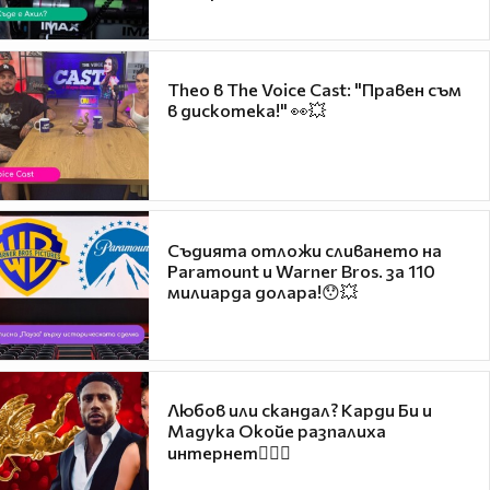
Theo в The Voice Cast: "Правен съм
в дискотека!" 👀💥
Съдията отложи сливането на
Paramount и Warner Bros. за 110
милиарда долара!😯💥
Любов или скандал? Карди Би и
Мадука Окойе разпалиха
интернет❤️‍🔥🔥