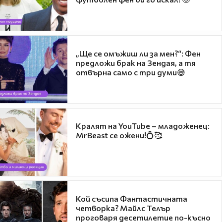
„Ще се омъжиш ли за мен?“: Фен
предложи брак на Зендая, а тя
отвърна само с три думи😅
Кралят на YouTube – младоженец:
MrBeast се ожени!💍🥰
Кой съсипа Фантастичната
четворка? Майлс Телър
проговаря десетилетие по-късно