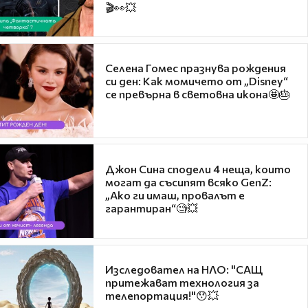
🎬👀💥
Селена Гомес празнува рождения
си ден: Как момичето от „Disney“
се превърна в световна икона🤩🎂
Джон Сина сподели 4 неща, които
могат да съсипят всяко GenZ:
„Ако ги имаш, провалът е
гарантиран“🧐💥
Изследовател на НЛО: "САЩ
притежават технология за
телепортация!"😯💥