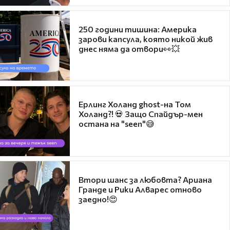
250 години тишина: Америка
зарови капсула, която никой жив
днес няма да отвори👀💥
Ерлинг Холанд ghost-на Том
Холанд?! 💀 Защо Спайдър-мен
остана на "seen"😅
Втори шанс за любовта? Ариана
Гранде и Рики Алварес отново
заедно!😍