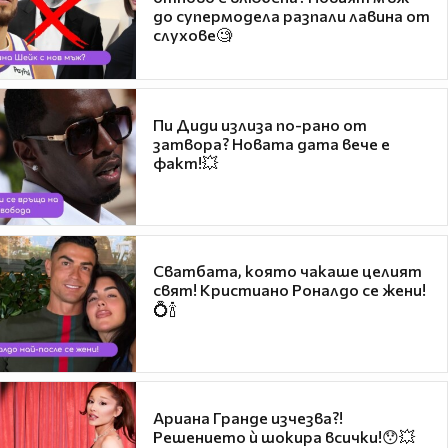
до супермодела разпали лавина от
слухове🧐
Пи Диди излиза по-рано от
затвора? Новата дата вече е
факт!💥
Сватбата, която чакаше целият
свят! Кристиано Роналдо се жени!
💍🍾
Ариана Гранде изчезва?!
Решението ѝ шокира всички!😯💥