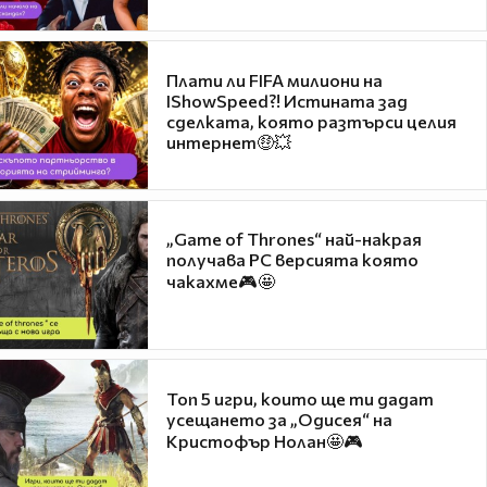
Плати ли FIFA милиони на
IShowSpeed?! Истината зад
сделката, която разтърси целия
интернет🤑💥
„Game of Thrones“ най-накрая
получава PC версията която
чакахме🎮🤩
Топ 5 игри, които ще ти дадат
усещането за „Одисея“ на
Кристофър Нолан🤩🎮