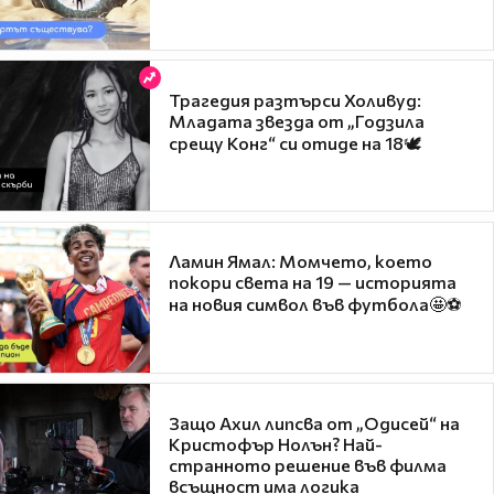
Трагедия разтърси Холивуд:
Младата звезда от „Годзила
срещу Конг“ си отиде на 18🕊️
Ламин Ямал: Момчето, което
покори света на 19 — историята
на новия символ във футбола🤩⚽
Защо Ахил липсва от „Одисей“ на
Кристофър Нолън? Най-
странното решение във филма
всъщност има логика