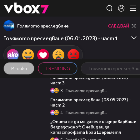
Member of
👾
Голямото преследване
СЛЕДВАЙ
30
Голямото преследване (06.01.2023) - част 1
Всички
TRENDING
Голямото преследван
09:13
Голямото преследване (08.05.2023) -
част 3
8
Голямото преследване
26:42
Голямото преследване (08.05.2023) -
част 2
4
Голямото преследване
06:38
„Опита се да ме засече и изпреварваше
безразсъдно“: Очевидец за
катастрофата край Шереметя
5
Здравей България