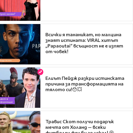
Всички я тананикат, но малцина
знаят истината: VIRAL хитът
„Papaoutai“ всъщност не е изпят
от човек!
Елиът Пейдж разкри истинската
причина за трансформацията на
тялото си!😯💥
Травис Скот получи подарък
мечта от Холанд — всеки
футболен фен би го искал! 🤩