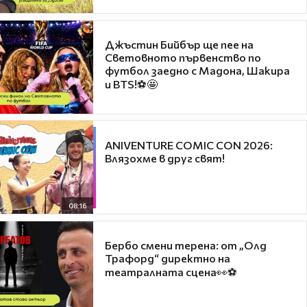
Джъстин Бийбър ще пее на
Световното първенство по
футбол заедно с Мадона, Шакира
и BTS!⚽🤩
ANIVENTURE COMIC CON 2026:
Влязохме в друг свят!
08:16
Бербо смени терена: от „Олд
Трафорд“ директно на
театралната сцена👀⚽