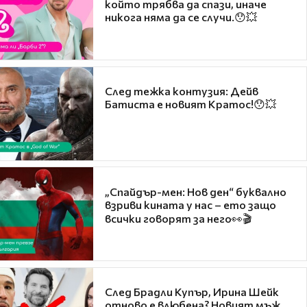
който трябва да спази, иначе
никога няма да се случи.😯💥
След тежка контузия: Дейв
Батиста е новият Кратос!😯💥
„Спайдър-мен: Нов ден“ буквално
взриви кината у нас – ето защо
всички говорят за него👀🎬
След Брадли Купър, Ирина Шейк
отново е влюбена? Новият мъж