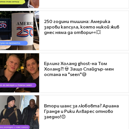
250 години тишина: Америка
зарови капсула, която никой жив
днес няма да отвори👀💥
Ерлинг Холанд ghost-на Том
Холанд?! 💀 Защо Спайдър-мен
остана на "seen"😅
Втори шанс за любовта? Ариана
Гранде и Рики Алварес отново
заедно!😍