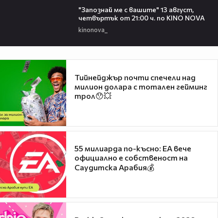
"Запознай ме с вашите" 13 август,
четвъртък от 21:00 ч. по KINO NOVA
kinonova_
Тийнейджър почти спечели над
милион долара с тотален гейминг
трол😯💥
55 милиарда по-късно: EA вече
официално е собственост на
Саудитска Арабия💰