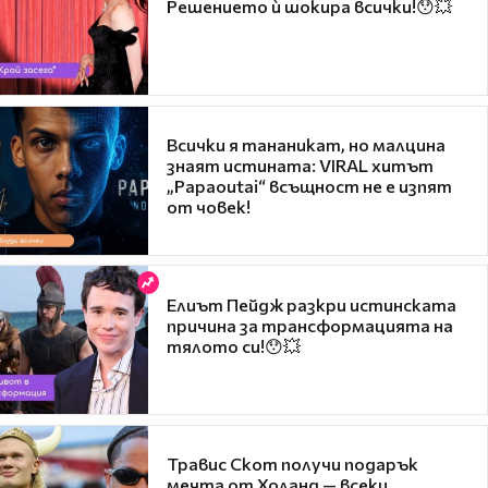
Решението ѝ шокира всички!😯💥
Всички я тананикат, но малцина
знаят истината: VIRAL хитът
„Papaoutai“ всъщност не е изпят
от човек!
Елиът Пейдж разкри истинската
причина за трансформацията на
тялото си!😯💥
Травис Скот получи подарък
мечта от Холанд — всеки