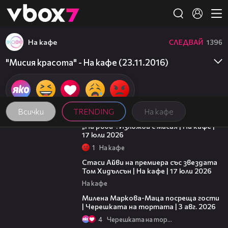
Member of
👾
На кафе
СЛЕДВАЙ
1396
"Мисия красота" - На кафе (23.11.2016)
Всички
TRENDING
На кафе
09:09
„На ръба“: Изложба с мисия | На кафе |
17 юли 2026
1
На кафе
02:58
Стаси Айви на премиера със звездата
Том Хидълсън | На кафе | 17 юли 2026
На кафе
20:17
Милена Маркова-Маца посреща гости
| Черешката на тортата | 3 авг. 2026
4
Черешката на тортата
17:43