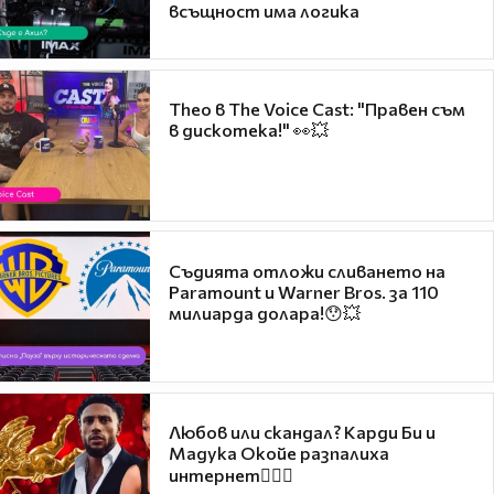
всъщност има логика
Theo в The Voice Cast: "Правен съм
в дискотека!" 👀💥
Съдията отложи сливането на
Paramount и Warner Bros. за 110
милиарда долара!😯💥
Любов или скандал? Карди Би и
Мадука Окойе разпалиха
интернет❤️‍🔥🔥