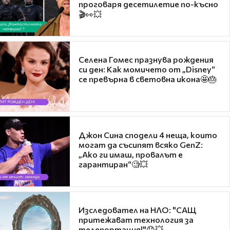
проговаря десетилетие по-късно
🎬👀💥
Селена Гомес празнува рождения
си ден: Как момичето от „Disney“
се превърна в световна икона🤩🎂
Джон Сина сподели 4 неща, които
могат да съсипят всяко GenZ:
„Ако ги имаш, провалът е
гарантиран“🧐💥
Изследовател на НЛО: "САЩ
притежават технология за
телепортация!"😯💥