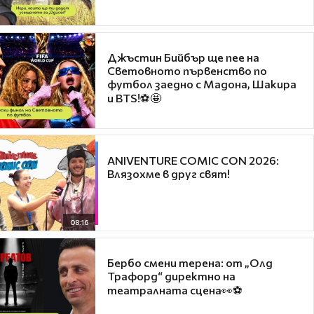
Джъстин Бийбър ще пее на
Световното първенство по
футбол заедно с Мадона, Шакира
и BTS!⚽🤩
ANIVENTURE COMIC CON 2026:
Влязохме в друг свят!
08:16
Бербо смени терена: от „Олд
Трафорд“ директно на
театралната сцена👀⚽