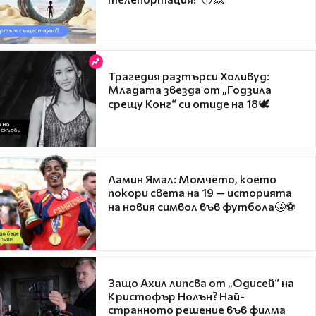
Трагедия разтърси Холивуд:
Младата звезда от „Годзила
срещу Конг“ си отиде на 18🕊️
Ламин Ямал: Момчето, което
покори света на 19 — историята
на новия символ във футбола🤩⚽
Защо Ахил липсва от „Одисей“ на
Кристофър Нолън? Най-
странното решение във филма