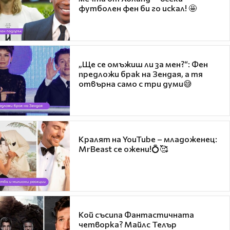
футболен фен би го искал! 🤩
„Ще се омъжиш ли за мен?“: Фен
предложи брак на Зендая, а тя
отвърна само с три думи😅
Кралят на YouTube – младоженец:
MrBeast се ожени!💍🥰
Кой съсипа Фантастичната
четворка? Майлс Телър