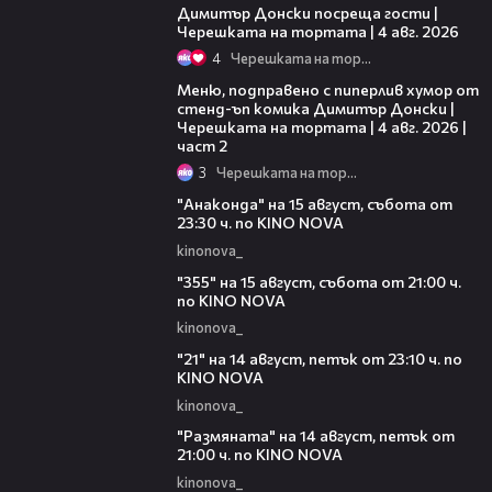
Димитър Донски посреща гости |
Черешката на тортата | 4 авг. 2026
4
Черешката на тортата
17:08
Меню, подправено с пиперлив хумор от
стенд-ъп комика Димитър Донски |
Черешката на тортата | 4 авг. 2026 |
част 2
3
Черешката на тортата
00:30
"Анаконда" на 15 август, събота от
23:30 ч. по KINO NOVA
kinonova_
00:31
"355" на 15 август, събота от 21:00 ч.
по KINO NOVA
kinonova_
00:29
"21" на 14 август, петък от 23:10 ч. по
KINO NOVA
kinonova_
00:29
"Размянaта" на 14 август, петък от
21:00 ч. по KINO NOVA
kinonova_
00:23