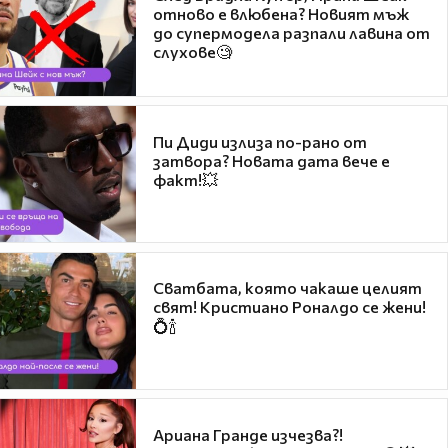
отново е влюбена? Новият мъж
до супермодела разпали лавина от
слухове🧐
Пи Диди излиза по-рано от
затвора? Новата дата вече е
факт!💥
Сватбата, която чакаше целият
свят! Кристиано Роналдо се жени!
💍🍾
Ариана Гранде изчезва?!