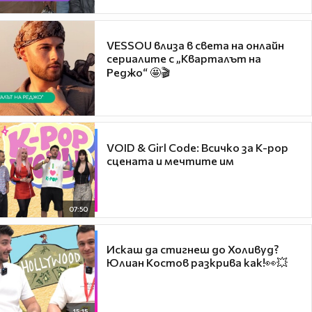
VESSOU влиза в света на онлайн
сериалите с „Кварталът на
Реджо“ 🤩🎬
VOID & Girl Code: Всичко за K-pop
сцената и мечтите им
07:50
Искаш да стигнеш до Холивуд?
Юлиан Костов разкрива как!👀💥
15:15