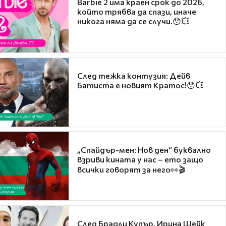
Barbie 2 има краен срок до 2026,
който трябва да спази, иначе
никога няма да се случи.😯💥
След тежка контузия: Дейв
Батиста е новият Кратос!😯💥
„Спайдър-мен: Нов ден“ буквално
взриви кината у нас – ето защо
всички говорят за него👀🎬
След Брадли Купър, Ирина Шейк