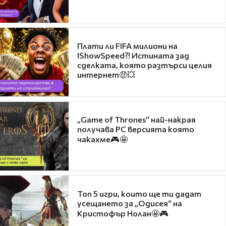
Плати ли FIFA милиони на
IShowSpeed?! Истината зад
сделката, която разтърси целия
интернет🤑💥
„Game of Thrones“ най-накрая
получава PC версията която
чакахме🎮🤩
Топ 5 игри, които ще ти дадат
усещането за „Одисея“ на
Кристофър Нолан🤩🎮