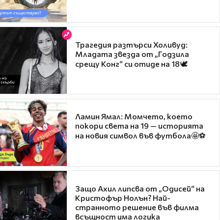
Трагедия разтърси Холивуд:
Младата звезда от „Годзила
срещу Конг“ си отиде на 18🕊️
Ламин Ямал: Момчето, което
покори света на 19 — историята
на новия символ във футбола🤩⚽
Защо Ахил липсва от „Одисей“ на
Кристофър Нолън? Най-
странното решение във филма
всъщност има логика