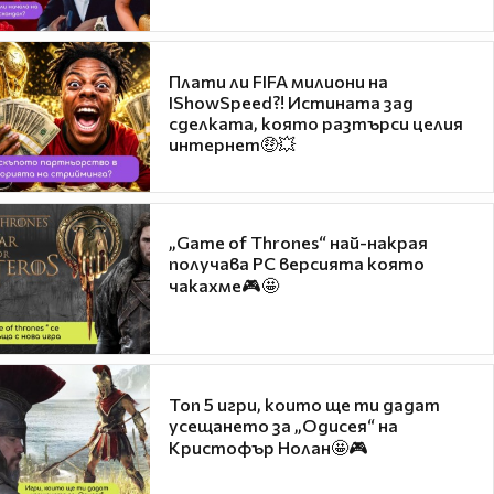
Плати ли FIFA милиони на
IShowSpeed?! Истината зад
сделката, която разтърси целия
интернет🤑💥
„Game of Thrones“ най-накрая
получава PC версията която
чакахме🎮🤩
Топ 5 игри, които ще ти дадат
усещането за „Одисея“ на
Кристофър Нолан🤩🎮