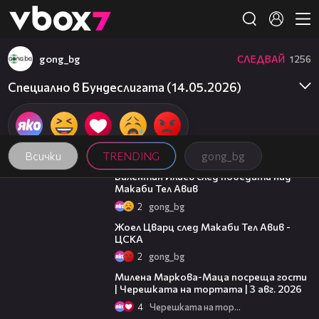
Member of
👾
gong_bg
СЛЕДВАЙ
1256
Специално в Бундеслигата (14.05.2026)
Всички
TRENDING
gong_bg
06:38
Валентин Илиев след победата над
Макаби Тел Авив
2
gong_bg
02:27
Жоел Цварц след Макаби Тел Авив -
ЦСКА
2
gong_bg
20:17
Милена Маркова-Маца посреща гости
| Черешката на тортата | 3 авг. 2026
4
Черешката на тортата
15:35