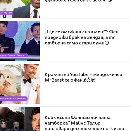
„Ще се омъжиш ли за мен?“: Фен
предложи брак на Зендая, а тя
отвърна само с три думи😅
Кралят на YouTube – младоженец:
MrBeast се ожени!💍🥰
Кой съсипа Фантастичната
четворка? Майлс Телър
проговаря десетилетие по-късно