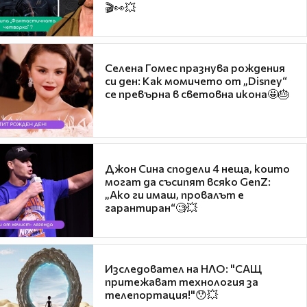
🎬👀💥
Селена Гомес празнува рождения
си ден: Как момичето от „Disney“
се превърна в световна икона🤩🎂
Джон Сина сподели 4 неща, които
могат да съсипят всяко GenZ:
„Ако ги имаш, провалът е
гарантиран“🧐💥
Изследовател на НЛО: "САЩ
притежават технология за
телепортация!"😯💥