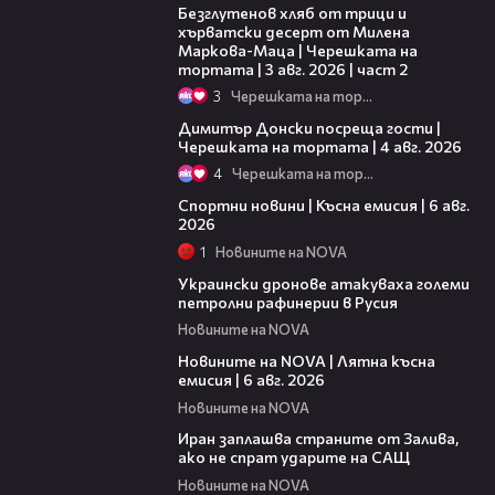
Безглутенов хляб от трици и
хърватски десерт от Милена
Маркова-Маца | Черешката на
тортата | 3 авг. 2026 | част 2
3
Черешката на тортата
17:43
Димитър Донски посреща гости |
Черешката на тортата | 4 авг. 2026
4
Черешката на тортата
04:51
Спортни новини | Късна емисия | 6 авг.
2026
1
Новините на NOVA
00:41
Украински дронове атакуваха големи
петролни рафинерии в Русия
Новините на NOVA
20:26
Новините на NOVA | Лятна късна
емисия | 6 авг. 2026
Новините на NOVA
00:41
Иран заплашва страните от Залива,
ако не спрат ударите на САЩ
Новините на NOVA
22:43