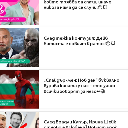
който трябва да спази, иначе
никога няма да се случи.😯💥
След тежка контузия: Дейв
Батиста е новият Кратос!😯💥
„Спайдър-мен: Нов ден“ буквално
взриви кината у нас – ето защо
всички говорят за него👀🎬
След Брадли Купър, Ирина Шейк
отново е влюбена? Новият мъж