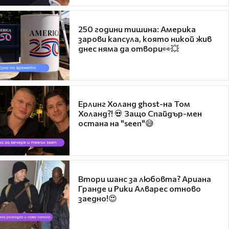
250 години тишина: Америка
зарови капсула, която никой жив
днес няма да отвори👀💥
Ерлинг Холанд ghost-на Том
Холанд?! 💀 Защо Спайдър-мен
остана на "seen"😅
Втори шанс за любовта? Ариана
Гранде и Рики Алварес отново
заедно!😍