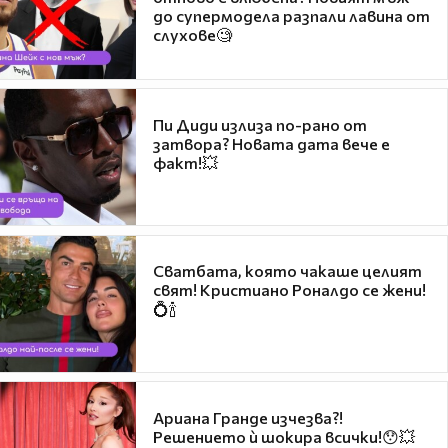
до супермодела разпали лавина от
слухове🧐
Пи Диди излиза по-рано от
затвора? Новата дата вече е
факт!💥
Сватбата, която чакаше целият
свят! Кристиано Роналдо се жени!
💍🍾
Ариана Гранде изчезва?!
Решението ѝ шокира всички!😯💥