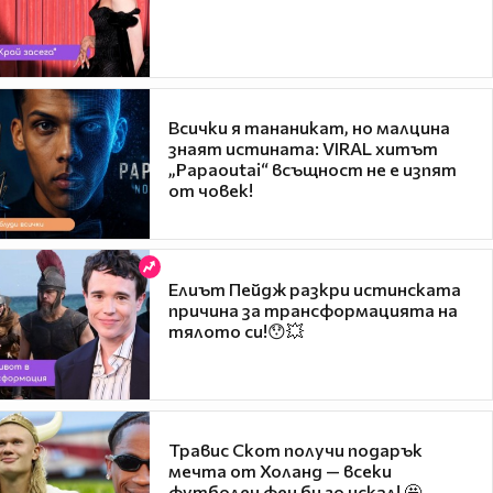
Всички я тананикат, но малцина
знаят истината: VIRAL хитът
„Papaoutai“ всъщност не е изпят
от човек!
Елиът Пейдж разкри истинската
причина за трансформацията на
тялото си!😯💥
Травис Скот получи подарък
мечта от Холанд — всеки
футболен фен би го искал! 🤩