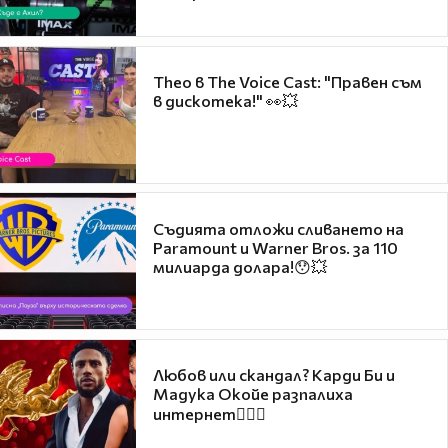
Theo в The Voice Cast: "Правен съм
в дискотека!" 👀💥
Съдията отложи сливането на
Paramount и Warner Bros. за 110
милиарда долара!😯💥
Любов или скандал? Карди Би и
Мадука Окойе разпалиха
интернет❤️‍🔥🔥