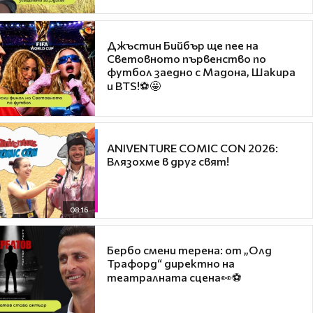
Джъстин Бийбър ще пее на
Световното първенство по
футбол заедно с Мадона, Шакира
и BTS!⚽🤩
ANIVENTURE COMIC CON 2026:
Влязохме в друг свят!
08:16
Бербо смени терена: от „Олд
Трафорд“ директно на
театралната сцена👀⚽