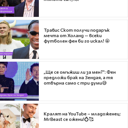
Травис Скот получи подарък
мечта от Холанд — всеки
футболен фен би го искал! 🤩
„Ще се омъжиш ли за мен?“: Фен
предложи брак на Зендая, а тя
отвърна само с три думи😅
Кралят на YouTube – младоженец:
MrBeast се ожени!💍🥰