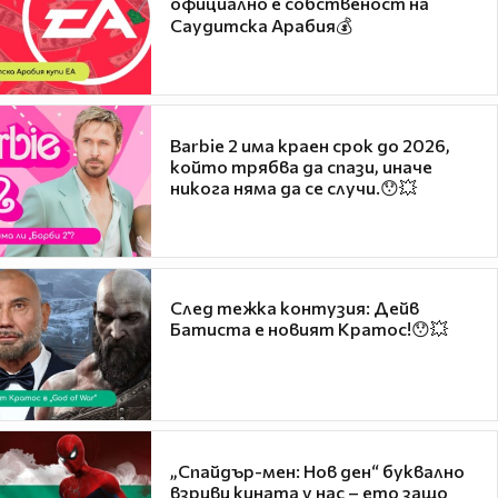
официално е собственост на
Саудитска Арабия💰
Barbie 2 има краен срок до 2026,
който трябва да спази, иначе
никога няма да се случи.😯💥
След тежка контузия: Дейв
Батиста е новият Кратос!😯💥
„Спайдър-мен: Нов ден“ буквално
взриви кината у нас – ето защо