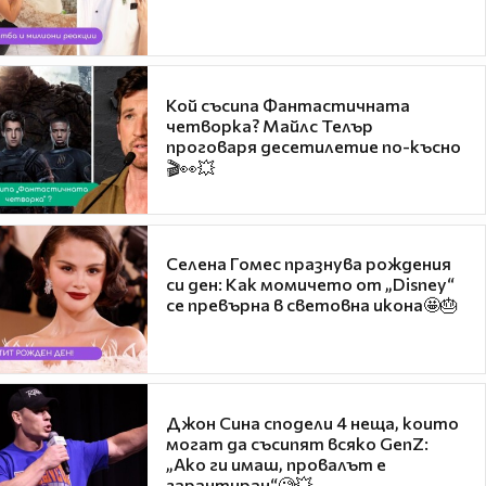
Кой съсипа Фантастичната
четворка? Майлс Телър
проговаря десетилетие по-късно
🎬👀💥
Селена Гомес празнува рождения
си ден: Как момичето от „Disney“
се превърна в световна икона🤩🎂
Джон Сина сподели 4 неща, които
могат да съсипят всяко GenZ:
„Ако ги имаш, провалът е
гарантиран“🧐💥