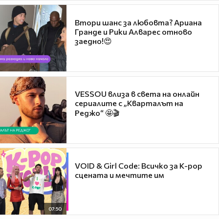
Втори шанс за любовта? Ариана
Гранде и Рики Алварес отново
заедно!😍
VESSOU влиза в света на онлайн
сериалите с „Кварталът на
Реджо“ 🤩🎬
VOID & Girl Code: Всичко за K-pop
сцената и мечтите им
07:50