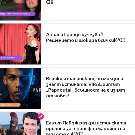
💍🍾
Ариана Гранде изчезва?!
Решението ѝ шокира всички!😯💥
Всички я тананикат, но малцина
знаят истината: VIRAL хитът
„Papaoutai“ всъщност не е изпят
от човек!
Елиът Пейдж разкри истинската
причина за трансформацията на
тялото си!😯💥