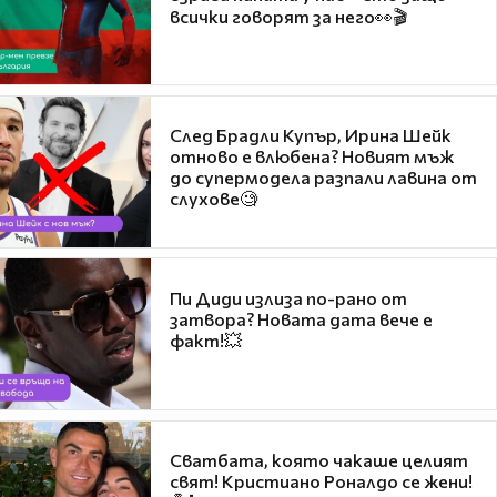
всички говорят за него👀🎬
След Брадли Купър, Ирина Шейк
отново е влюбена? Новият мъж
до супермодела разпали лавина от
слухове🧐
Пи Диди излиза по-рано от
затвора? Новата дата вече е
факт!💥
Сватбата, която чакаше целият
свят! Кристиано Роналдо се жени!