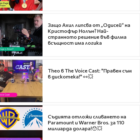
Защо Ахил липсва от „Одисей“ на
Кристофър Нолън? Най-
странното решение във филма
всъщност има логика
Theo в The Voice Cast: "Правен съм
в дискотека!" 👀💥
Съдията отложи сливането на
Paramount и Warner Bros. за 110
милиарда долара!😯💥