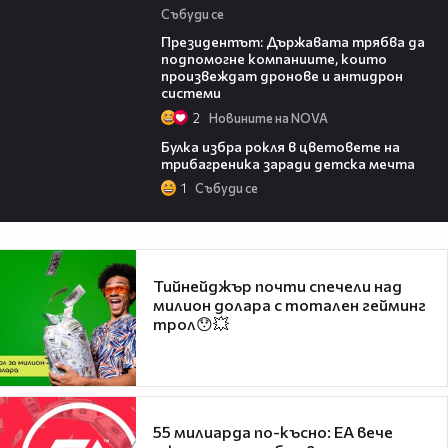
Събуди се
07:12
Президентът: Държавата трябва да
подпомогне компаниите, които
произвеждат дронове и антидрон
системи
2
Новините на NOVA
05:08
Булка избра рокля в цветовете на
трибагреника заради детска мечта
1
Събуди се
Тийнейджър почти спечели над
милион долара с тотален гейминг
трол😯💥
55 милиарда по-късно: EA вече