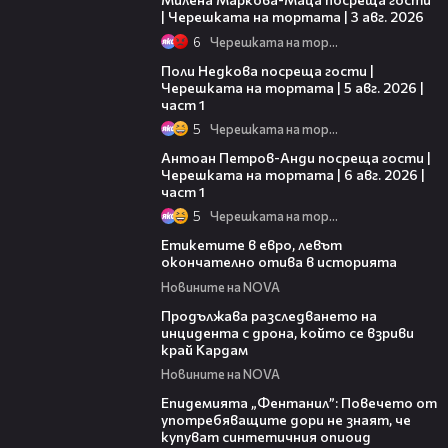
| Черешката на тортата | 3 авг. 2026
6
Черешката на тортата
19:25
Поли Недкова посреща гости |
Черешката на тортата | 5 авг. 2026 |
част 1
5
Черешката на тортата
19:09
Антоан Петров-Анди посреща гости |
Черешката на тортата | 6 авг. 2026 |
част 1
5
Черешката на тортата
03:29
Етикетите в евро, левът
окончателно отива в историята
Новините на NOVA
03:40
Продължава разследването на
инцидента с дрона, който се взриви
край Кардам
Новините на NOVA
13:48
Епидемията „Фентанил”: Повечето от
употребяващите дори не знаят, че
купуват синтетичния опиоид