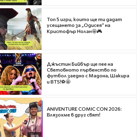
Топ 5 игри, които ще ти дадат
усещането за „Одисея“ на
Кристофър Нолан🤩🎮
Джъстин Бийбър ще пее на
Световното първенство по
футбол заедно с Мадона, Шакира
и BTS!⚽🤩
ANIVENTURE COMIC CON 2026:
Влязохме в друг свят!
08:16