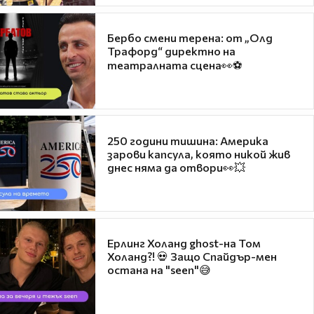
Бербо смени терена: от „Олд
Трафорд“ директно на
театралната сцена👀⚽
250 години тишина: Америка
зарови капсула, която никой жив
днес няма да отвори👀💥
Ерлинг Холанд ghost-на Том
Холанд?! 💀 Защо Спайдър-мен
остана на "seen"😅