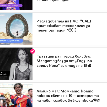
Изследовател на НЛО: "САЩ
притежават технология за
телепортация!"😯💥
Трагедия разтърси Холивуд:
Младата звезда от „Годзила
срещу Конг“ си отиде на 18🕊️
Ламин Ямал: Момчето, което
покори света на 19 — историята
на новия символ във футбола🤩⚽