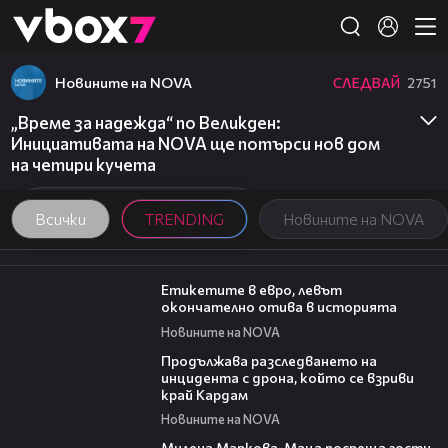
Member of
👾
Новините на NOVA
СЛЕДВАЙ
2751
„Време за надежда“ по Великден:
Инициативата на NOVA ще потърси нов дом
на четири кучета
Всички
TRENDING
Новините на NOVA
03:29
Етикетите в евро, левът
окончателно отива в историята
Новините на NOVA
03:40
Продължава разследването на
инцидента с дрона, който се взриви
край Кардам
Новините на NOVA
20:17
Милена Маркова-Маца посреща гости