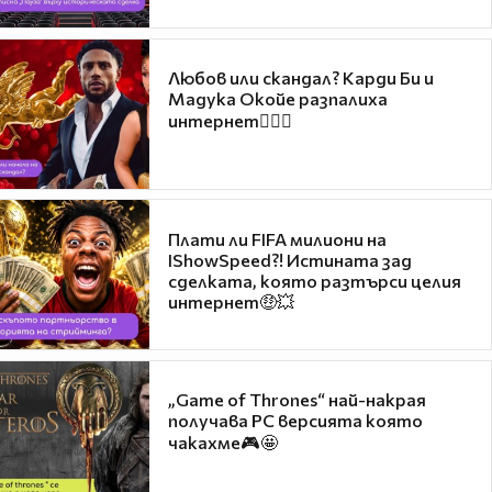
Любов или скандал? Карди Би и
Мадука Окойе разпалиха
интернет❤️‍🔥🔥
Плати ли FIFA милиони на
IShowSpeed?! Истината зад
сделката, която разтърси целия
интернет🤑💥
„Game of Thrones“ най-накрая
получава PC версията която
чакахме🎮🤩