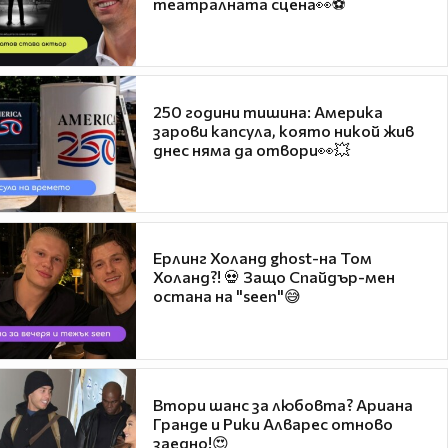
театралната сцена👀⚽
250 години тишина: Америка
зарови капсула, която никой жив
днес няма да отвори👀💥
Ерлинг Холанд ghost-на Том
Холанд?! 💀 Защо Спайдър-мен
остана на "seen"😅
Втори шанс за любовта? Ариана
Гранде и Рики Алварес отново
заедно!😍