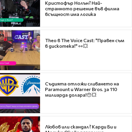
Кристофър Нолън? Най-
странното решение във филма
всъщност има логика
Theo в The Voice Cast: "Правен съм
в дискотека!" 👀💥
Съдията отложи сливането на
Paramount и Warner Bros. за 110
милиарда долара!😯💥
Любов или скандал? Карди Би и