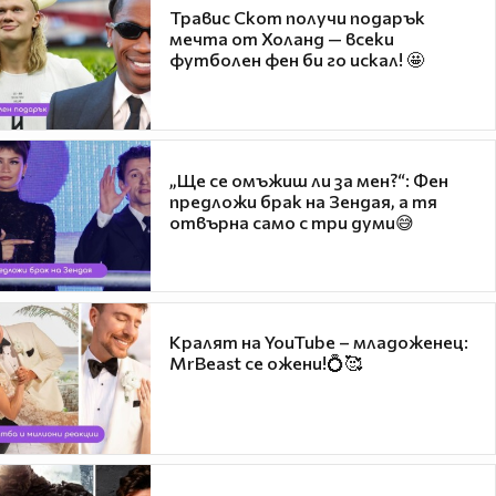
Травис Скот получи подарък
мечта от Холанд — всеки
футболен фен би го искал! 🤩
„Ще се омъжиш ли за мен?“: Фен
предложи брак на Зендая, а тя
отвърна само с три думи😅
Кралят на YouTube – младоженец:
MrBeast се ожени!💍🥰