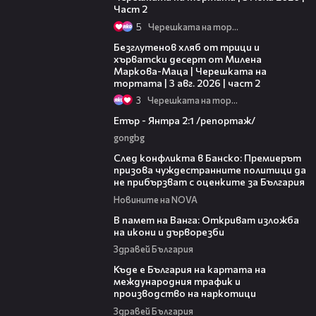
Част 2
5
Черешката на тортата
15:35
Безглутенов хляб от трици и
хърватски десерт от Милена
Маркова-Маца | Черешката на
тортата | 3 авг. 2026 | част 2
3
Черешката на тортата
06:23
Етър - Янтра 2:1 /репортаж/
gongbg
08:08
След конфликта в Банско: Премиерът
призова чуждестранните политици да
не прибързват с оценките за България
Новините на NOVA
07:17
В памет на Ванга: Откриват изложба
на икони и дърворезби
Здравей България
09:25
Къде е България на картата на
международния трафик и
производство на наркотици
Здравей България