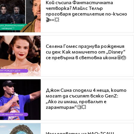
Кой съсипа Фантастичната
четворка? Майлс Телър
проговаря десетилетие по-късно
🎬👀💥
Селена Гомес празнува рождения
си ден: Как момичето от „Disney“
се превърна в световна икона🤩🎂
Джон Сина сподели 4 неща, които
могат да съсипят всяко GenZ:
„Ако ги имаш, провалът е
гарантиран“🧐💥
Изследовател на НЛО: "САЩ