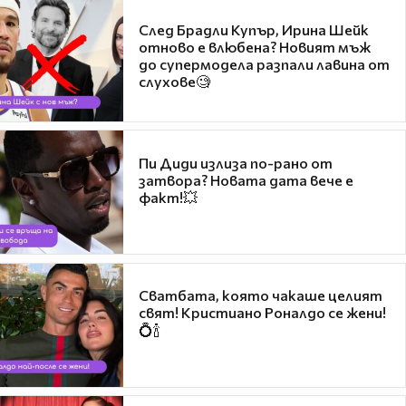
След Брадли Купър, Ирина Шейк
отново е влюбена? Новият мъж
до супермодела разпали лавина от
слухове🧐
Пи Диди излиза по-рано от
затвора? Новата дата вече е
факт!💥
Сватбата, която чакаше целият
свят! Кристиано Роналдо се жени!
💍🍾