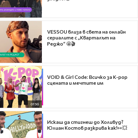
VESSOU влиза в света на онлайн
сериалите с „Кварталът на
Реджо“ 🤩🎬
VOID & Girl Code: Всичко за K-pop
сцената и мечтите им
07:50
Искаш да стигнеш до Холивуд?
Юлиан Костов разкрива как!👀💥