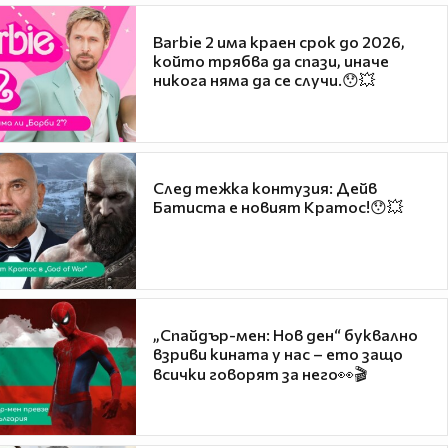
Barbie 2 има краен срок до 2026,
който трябва да спази, иначе
никога няма да се случи.😯💥
След тежка контузия: Дейв
Батиста е новият Кратос!😯💥
„Спайдър-мен: Нов ден“ буквално
взриви кината у нас – ето защо
всички говорят за него👀🎬