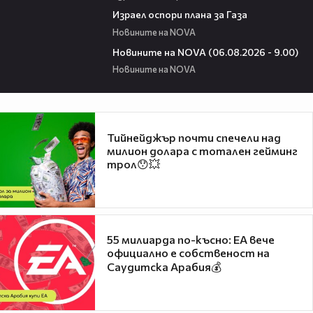
00:46
Израел оспори плана за Газа
Новините на NOVA
05:20
Новините на NOVA (06.08.2026 - 9.00)
Новините на NOVA
Тийнейджър почти спечели над
милион долара с тотален гейминг
трол😯💥
55 милиарда по-късно: EA вече
официално е собственост на
Саудитска Арабия💰