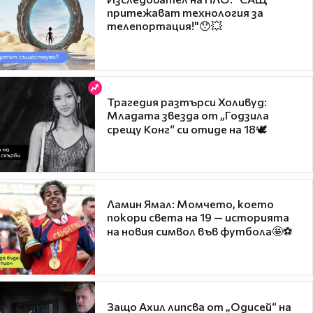
притежават технология за
телепортация!"😯💥
Трагедия разтърси Холивуд:
Младата звезда от „Годзила
срещу Конг“ си отиде на 18🕊️
Ламин Ямал: Момчето, което
покори света на 19 — историята
на новия символ във футбола🤩⚽
Защо Ахил липсва от „Одисей“ на