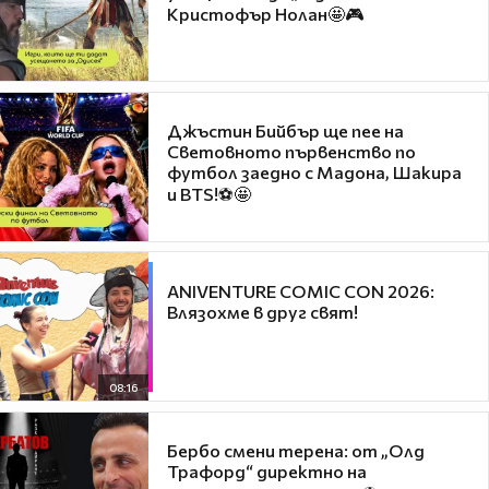
Кристофър Нолан🤩🎮
Джъстин Бийбър ще пее на
Световното първенство по
футбол заедно с Мадона, Шакира
и BTS!⚽🤩
ANIVENTURE COMIC CON 2026:
Влязохме в друг свят!
08:16
Бербо смени терена: от „Олд
Трафорд“ директно на