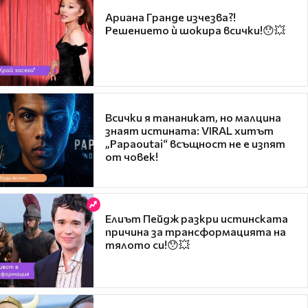
Ариана Гранде изчезва?!
Решението ѝ шокира всички!😯💥
Всички я тананикат, но малцина
знаят истината: VIRAL хитът
„Papaoutai“ всъщност не е изпят
от човек!
Елиът Пейдж разкри истинската
причина за трансформацията на
тялото си!😯💥