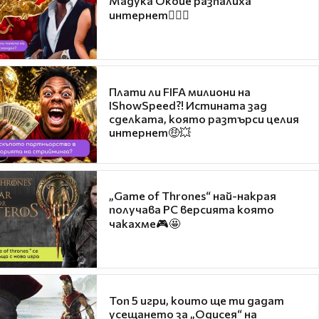
Мадука Окойе разпалиха
интернет❤️‍🔥🔥
Плати ли FIFA милиони на
IShowSpeed?! Истината зад
сделката, която разтърси целия
интернет🤑💥
„Game of Thrones“ най-накрая
получава PC версията която
чакахме🎮🤩
Топ 5 игри, които ще ти дадат
усещането за „Одисея“ на