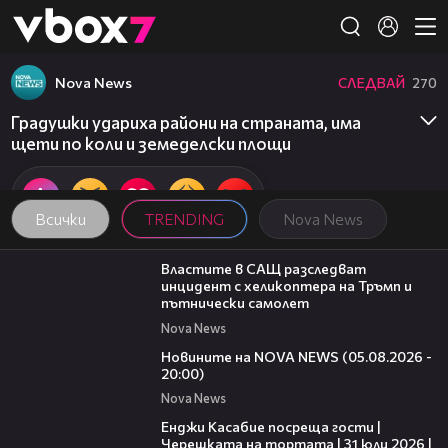
Member of
👾
Nova News
СЛЕДВАЙ
270
Градушки удариха райони на страната, има
щети по коли и земеделски площи
Всички
TRENDING
Nova News
00:39
Властите в САЩ разследват
инцидент с хеликоптера на Тръмп и
пътнически самолет
Nova News
21:42
Новините на NOVA NEWS (05.08.2026 -
20:00)
Nova News
16:45
Енджи Касабие посреща гости |
Черешката на тортата | 31 юли 2026 |