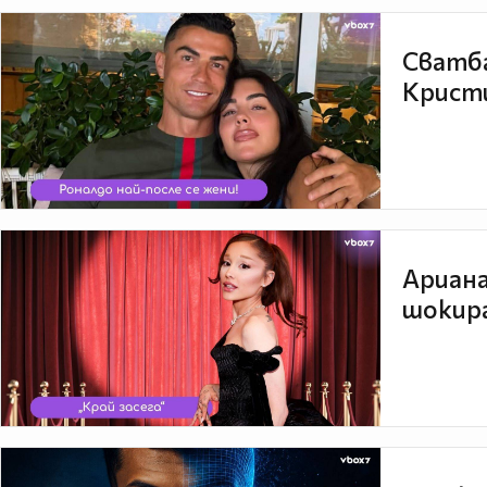
Сватба
Кристи
Ариана
шокира