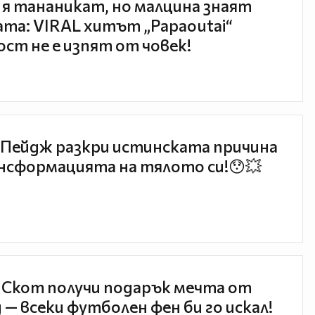
 я тананикат, но малцина знаят
та: VIRAL хитът „Papaoutai“
ст не е изпят от човек!
Пейдж разкри истинската причина
нсформацията на тялото си!😯💥
 Скот получи подарък мечта от
 — всеки футболен фен би го искал!