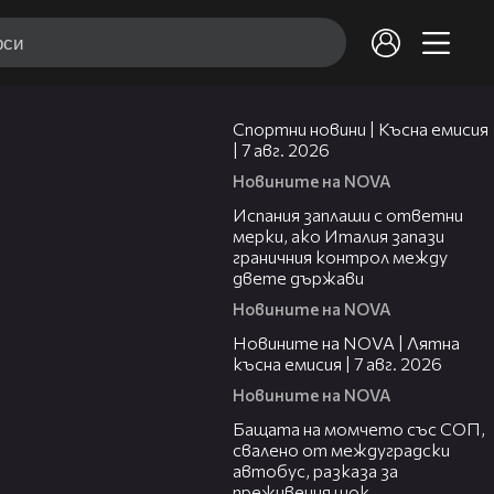
03:46
Спортни новини | Късна емисия
| 7 авг. 2026
Новините на NOVA
00:51
Испания заплаши с ответни
мерки, ако Италия запази
граничния контрол между
двете държави
Новините на NOVA
21:18
Новините на NOVA | Лятна
късна емисия | 7 авг. 2026
Новините на NOVA
00:30
Бащата на момчето със СОП,
свалено от междуградски
автобус, разказа за
преживения шок