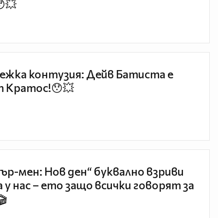
😯💥
ежка контузия: Дейв Батиста е
 Кратос!😯💥
ър-мен: Нов ден“ буквално взриви
 у нас – ето защо всички говорят за
🎬