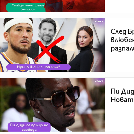
След Б
влюбен
разпал
Пи Дид
Новата