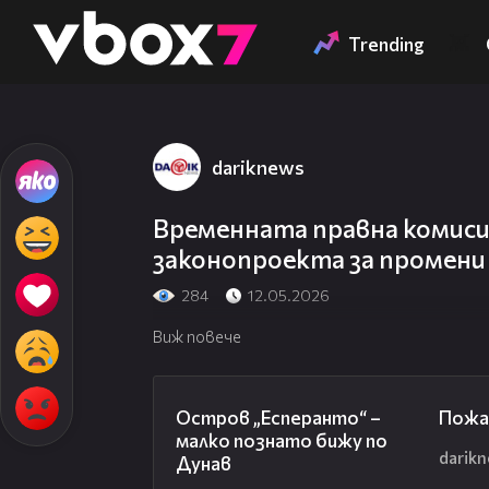
Member of
👾
Trending
dariknews
Временната правна комис
законопроекта за промени 
284
12.05.2026
Виж повече
00:04
Остров „Есперанто“ –
Пожа
малко познато бижу по
darik
Дунав