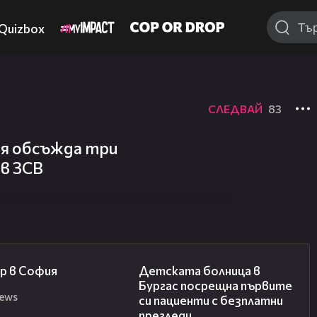
Quizbox
СЛЕДВАЙ
83
ия обсъжда три
в ЗСВ
00:20
00:27
р в София
Детската болница в
Бургас посрещна първите
news
си пациенти с безплатни
прегледи