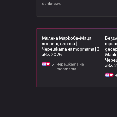
dariknews
20:17
Милена Маркова-Маца
Безг
посреща гости |
триц
Черешката на тортата | 3
десе
авг. 2026
Марк
Чере
5
Черешката на
авг. 
тортата