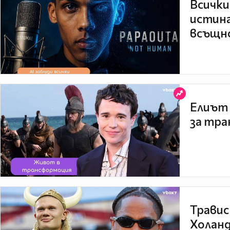
Всички
истина
всъщно
Елиът 
за тра
Травис
Холанд