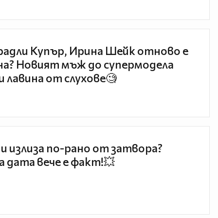
радли Купър, Ирина Шейк отново е
а? Новият мъж до супермодела
и лавина от слухове🧐
и излиза по-рано от затвора?
 дата вече е факт!💥