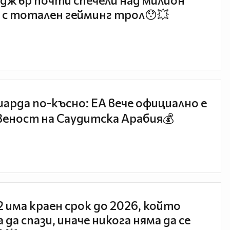
джър почти спечели над милион
 с тотален гейминг трол😯💥
иарда по-късно: EA вече официално е
еност на Саудитска Арабия💰
 2 има краен срок до 2026, който
 да спази, иначе никога няма да се