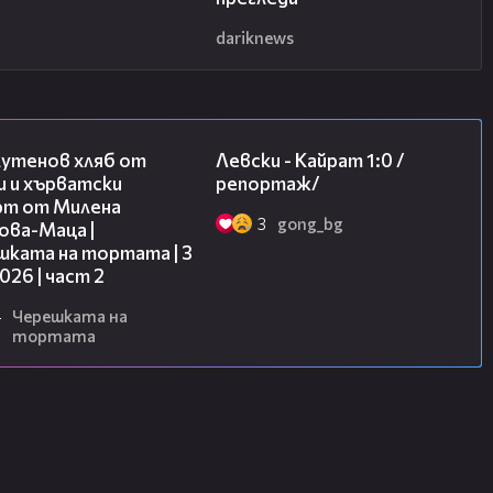
dariknews
15:35
05:57
лутенов хляб от
Левски - Кайрат 1:0 /
и и хърватски
репортаж/
рт от Милена
3
gong_bg
ова-Маца |
шката на тортата | 3
2026 | част 2
4
Черешката на
тортата