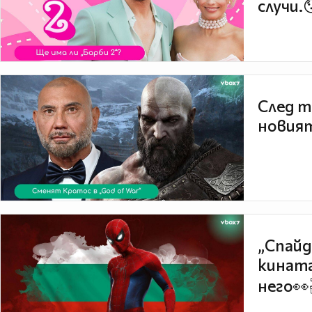
случи.
След т
новият
„Спайд
кината
него👀