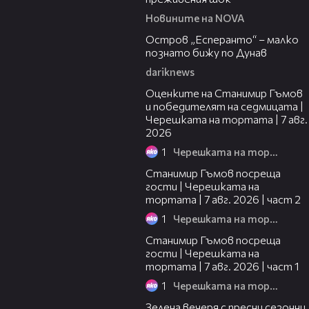
Новините на NOVA
00:04
Остров „Есперанто“ – малко
познато бижу по Дунав
dariknews
02:15
Оценките на Станимир Гъмов
и победителят на седмицата |
Черешката на тортата | 7 авг.
2026
1
Черешката на тортата
12:30
Станимир Гъмов посреща
гости | Черешката на
тортата | 7 авг. 2026 | част 2
1
Черешката на тортата
16:22
Станимир Гъмов посреща
гости | Черешката на
тортата | 7 авг. 2026 | част 1
1
Черешката на тортата
17:48
Зелена вечеря с пресни сезонни