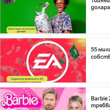
Тийней
долара
55 мил
собств
Barbie
трябва