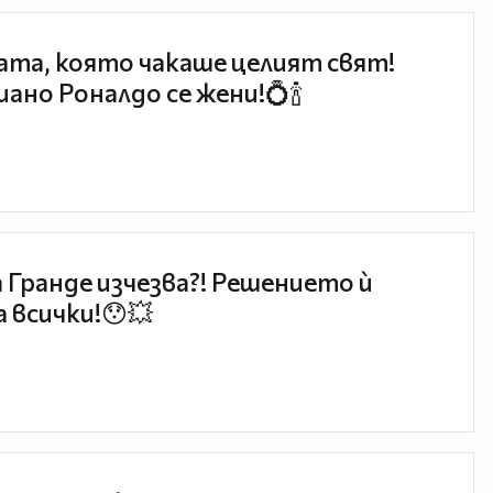
та, която чакаше целият свят!
ано Роналдо се жени!💍🍾
 Гранде изчезва?! Решението ѝ
 всички!😯💥