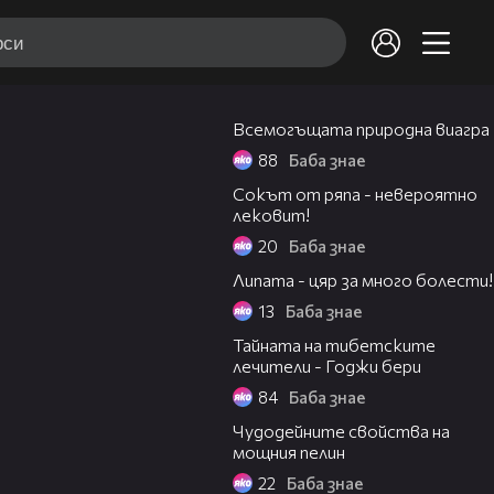
02:11
Всемогъщата природна виагра
88
Баба знае
02:07
Сокът от ряпа - невероятно
лековит!
20
Баба знае
02:03
Липата - цяр за много болести!
13
Баба знае
02:38
Тайната на тибетските
лечители - Годжи бери
84
Баба знае
01:53
Чудодейните свойства на
мощния пелин
22
Баба знае
03:19