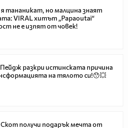
 я тананикат, но малцина знаят
та: VIRAL хитът „Papaoutai“
ст не е изпят от човек!
Пейдж разкри истинската причина
нсформацията на тялото си!😯💥
 Скот получи подарък мечта от