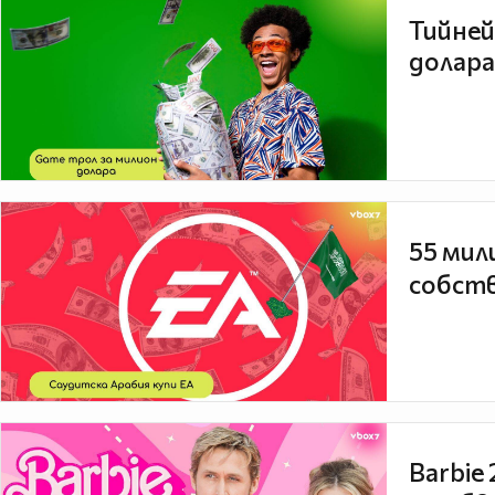
Тийней
долара
55 мил
собств
Barbie