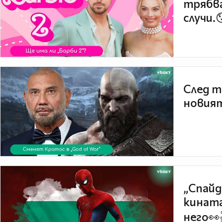
трябва
случи.
След т
новият
„Спайд
кината
него👀