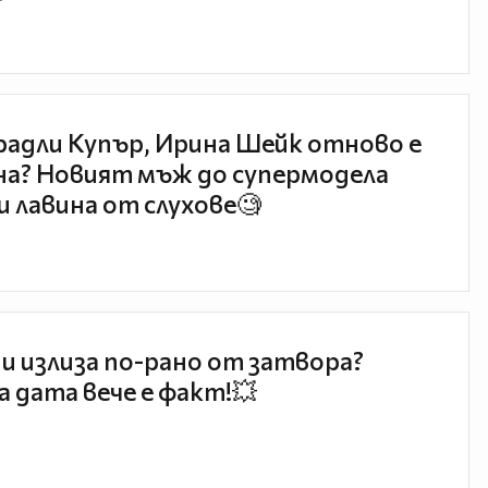
радли Купър, Ирина Шейк отново е
а? Новият мъж до супермодела
и лавина от слухове🧐
и излиза по-рано от затвора?
 дата вече е факт!💥