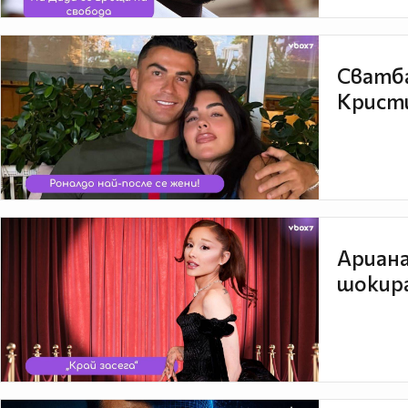
Сватба
Кристи
Ариана
шокира