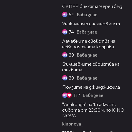
СУПЕР билката Черен бъз
54
Баба знае
02:19
Уникалният дафинов лист
74
Баба знае
01:38
Лечебните свойства на
невероятната коприва
39
Баба знае
02:17
Вълшебните свойства на
тиквата!
39
Баба знае
03:30
Ползите на джинджифила
112
Баба знае
00:30
"Анаконда" на 15 август,
събота от 23:30 ч. по KINO
NOVA
kinonova_
00:31