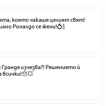
та, която чакаше целият свят!
ано Роналдо се жени!💍🍾
 Гранде изчезва?! Решението ѝ
 всички!😯💥