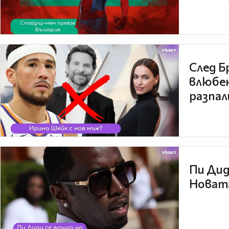
След Б
влюбен
разпал
Пи Дид
Новата