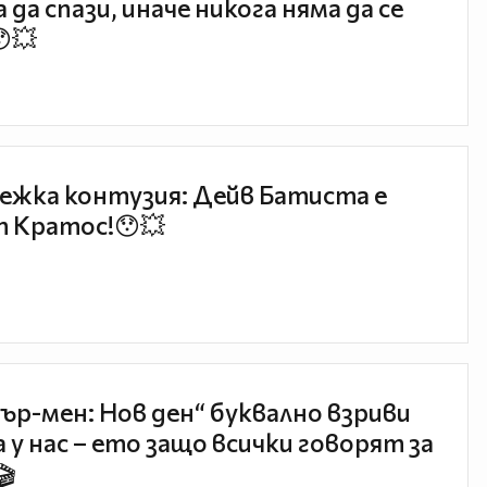
 да спази, иначе никога няма да се
😯💥
ежка контузия: Дейв Батиста е
 Кратос!😯💥
ър-мен: Нов ден“ буквално взриви
 у нас – ето защо всички говорят за
🎬