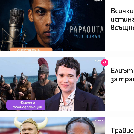
Всички
истина
всъщно
Елиът 
за тра
Травис