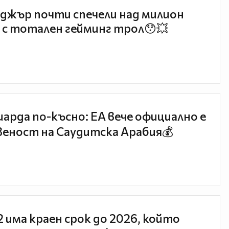
джър почти спечели над милион
 с тотален гейминг трол😯💥
иарда по-късно: EA вече официално е
еност на Саудитска Арабия💰
 2 има краен срок до 2026, който