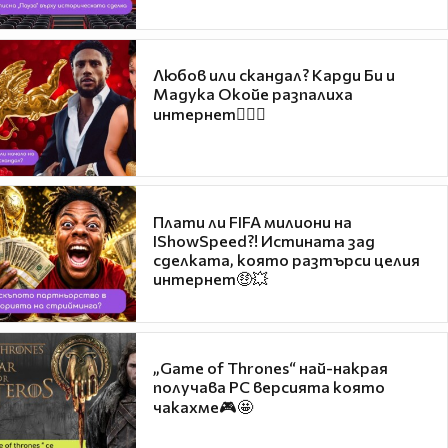
Любов или скандал? Карди Би и
Мадука Окойе разпалиха
интернет❤️‍🔥🔥
Плати ли FIFA милиони на
IShowSpeed?! Истината зад
сделката, която разтърси целия
интернет🤑💥
„Game of Thrones“ най-накрая
получава PC версията която
чакахме🎮🤩