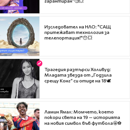
гарантиран“🧐💥
Изследовател на НЛО: "САЩ
притежават технология за
телепортация!"😯💥
Трагедия разтърси Холивуд:
Младата звезда от „Годзила
срещу Конг“ си отиде на 18🕊️
Ламин Ямал: Момчето, което
покори света на 19 — историята
на новия символ във футбола🤩⚽