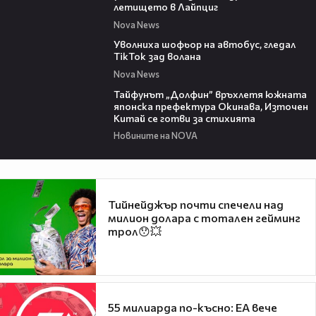
летището в Лайпциг
Nova News
00:33
Уволниха шофьор на автобус, гледал
TikTok зад волана
Nova News
02:11
Тайфунът „Долфин” връхлетя южната
японска префектура Окинава, Източен
Китай се готви за стихията
Новините на NOVA
Тийнейджър почти спечели над
милион долара с тотален гейминг
трол😯💥
55 милиарда по-късно: EA вече