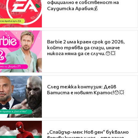
официално е собственост на
Саудитска Арабия💰
Barbie 2 има краен срок до 2026,
който трябва да спази, иначе
никога няма да се случи.😯💥
След тежка контузия: Дейв
Батиста е новият Кратос!😯💥
„Спайдър-мен: Нов ден“ буквално
взриви кината у нас – ето защо