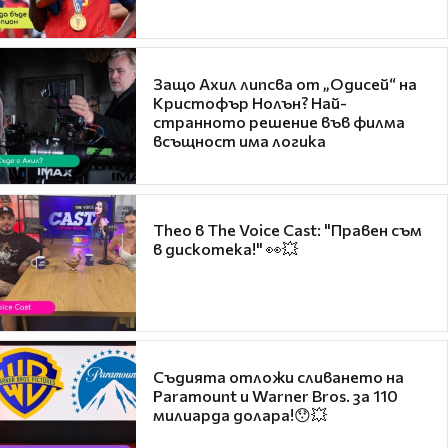
Защо Ахил липсва от „Одисей“ на
Кристофър Нолън? Най-
странното решение във филма
всъщност има логика
Theo в The Voice Cast: "Правен съм
в дискотека!" 👀💥
Съдията отложи сливането на
Paramount и Warner Bros. за 110
милиарда долара!😯💥