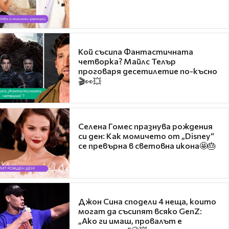
Кой съсипа Фантастичната
четворка? Майлс Телър
проговаря десетилетие по-късно
🎬👀💥
Селена Гомес празнува рождения
си ден: Как момичето от „Disney“
се превърна в световна икона🤩🎂
Джон Сина сподели 4 неща, които
могат да съсипят всяко GenZ:
„Ако ги имаш, провалът е