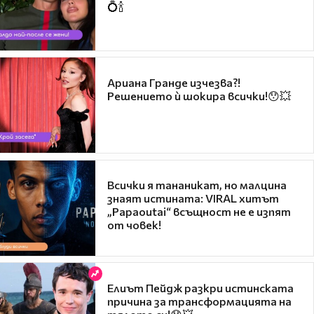
💍🍾
Ариана Гранде изчезва?!
Решението ѝ шокира всички!😯💥
Всички я тананикат, но малцина
знаят истината: VIRAL хитът
„Papaoutai“ всъщност не е изпят
от човек!
Елиът Пейдж разкри истинската
причина за трансформацията на