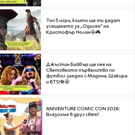
Топ 5 игри, които ще ти дадат
усещането за „Одисея“ на
Кристофър Нолан🤩🎮
Джъстин Бийбър ще пее на
Световното първенство по
футбол заедно с Мадона, Шакира
и BTS!⚽🤩
ANIVENTURE COMIC CON 2026:
Влязохме в друг свят!