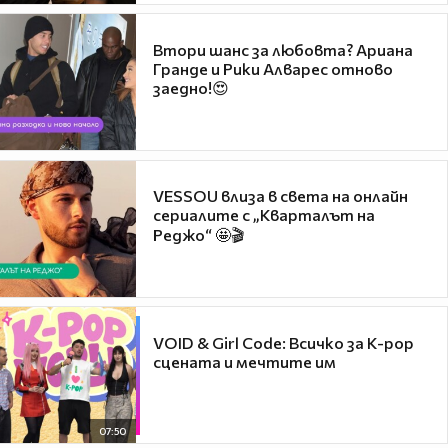
Втори шанс за любовта? Ариана
Гранде и Рики Алварес отново
заедно!😍
VESSOU влиза в света на онлайн
сериалите с „Кварталът на
Реджо“ 🤩🎬
VOID & Girl Code: Всичко за K-pop
сцената и мечтите им
07:50