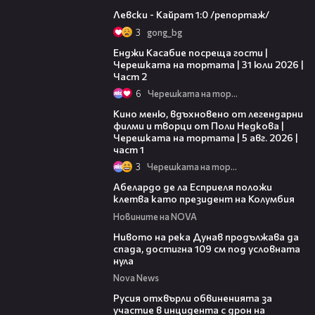
05:57
Левски - Кайрат 1:0 /репортаж/
3
gong_bg
16:45
Енджи Касабие посреща гости |
Черешката на тортата | 31 юли 2026 |
Част 2
6
Черешката на тортата
15:39
Кино меню, вдъхновено от легендарни
филми и творци от Поли Недкова |
Черешката на тортата | 5 авг. 2026 |
част 1
3
Черешката на тортата
03:25
Абелардо де ла Есприеля положи
клетва като президент на Колумбия
Новините на NOVA
00:23
Нивото на река Дунав продължава да
спада, достигна 109 см под условната
нула
Nova News
00:46
Русия отхвърли обвиненията за
участие в инцидента с дрон на