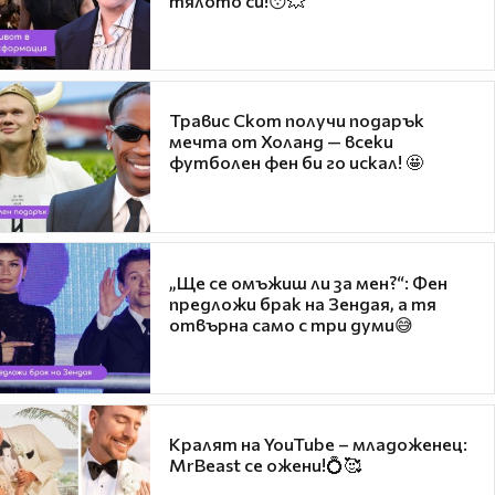
тялото си!😯💥
Травис Скот получи подарък
мечта от Холанд — всеки
футболен фен би го искал! 🤩
„Ще се омъжиш ли за мен?“: Фен
предложи брак на Зендая, а тя
отвърна само с три думи😅
Кралят на YouTube – младоженец:
MrBeast се ожени!💍🥰