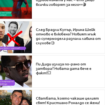
всички говорят за него👀🎬
След Брадли Купър, Ирина Шейк
отново е влюбена? Новият мъж
до супермодела разпали лавина от
слухове🧐
Пи Диди излиза по-рано от
затвора? Новата дата вече е
факт!💥
Сватбата, която чакаше целият
свят! Кристиано Роналдо се жени!