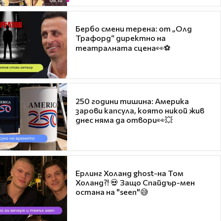
08:16
Бербо смени терена: от „Олд
Трафорд“ директно на
театралната сцена👀⚽
250 години тишина: Америка
зарови капсула, която никой жив
днес няма да отвори👀💥
Ерлинг Холанд ghost-на Том
Холанд?! 💀 Защо Спайдър-мен
остана на "seen"😅