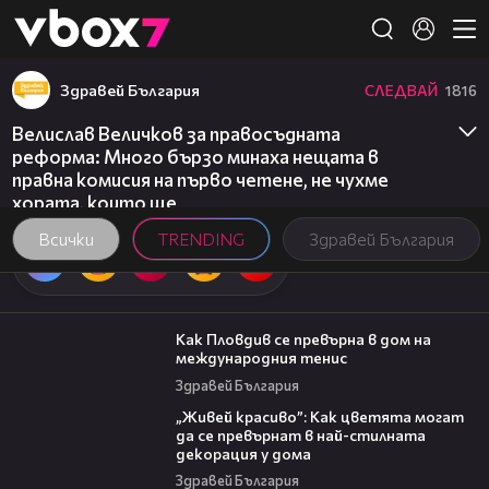
Member of
👾
Здравей България
СЛЕДВАЙ
1816
Велислав Величков за правосъдната
реформа: Много бързо минаха нещата в
правна комисия на първо четене, не чухме
хората, които ще
Всички
TRENDING
Здравей България
03:09
Как Пловдив се превърна в дом на
международния тенис
Здравей България
04:11
„Живей красиво”: Как цветята могат
да се превърнат в най-стилната
декорация у дома
Здравей България