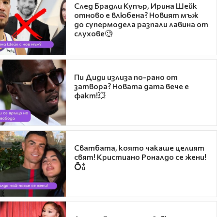
След Брадли Купър, Ирина Шейк
отново е влюбена? Новият мъж
до супермодела разпали лавина от
слухове🧐
Пи Диди излиза по-рано от
затвора? Новата дата вече е
факт!💥
Сватбата, която чакаше целият
свят! Кристиано Роналдо се жени!
💍🍾