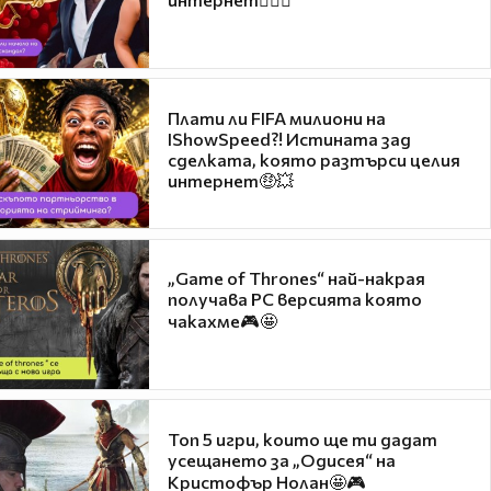
Плати ли FIFA милиони на
IShowSpeed?! Истината зад
сделката, която разтърси целия
интернет🤑💥
„Game of Thrones“ най-накрая
получава PC версията която
чакахме🎮🤩
Топ 5 игри, които ще ти дадат
усещането за „Одисея“ на
Кристофър Нолан🤩🎮