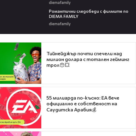
diemafamily
00:36
Романтични следобеди с филмите по
DIEMA FAMILY
diemafamily
Тийнейджър почти спечели над
милион долара с тотален гейминг
трол😯💥
55 милиарда по-късно: EA вече
официално е собственост на
Саудитска Арабия💰