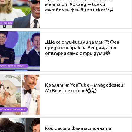
мечта от Холанд — всеки
футболен фен би го искал! 🤩
„Ще се омъжиш ли за мен?“: Фен
предложи брак на Зендая, а тя
отвърна само с три думи😅
Кралят на YouTube – младоженец:
MrBeast се ожени!💍🥰
Кой съсипа Фантастичната