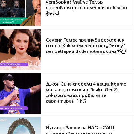
четворка? Майлс Телър
проговаря десетилетие по-късно
🎬👀💥
Селена Гомес празнува рождения
си ден: Как момичето от „Disney“
се превърна в световна икона🤩🎂
Джон Сина сподели 4 неща, които
могат да съсипят всяко GenZ:
„Ако ги имаш, провалът е
гарантиран“🧐💥
Изследовател на НЛО: "САЩ
притежават технология за