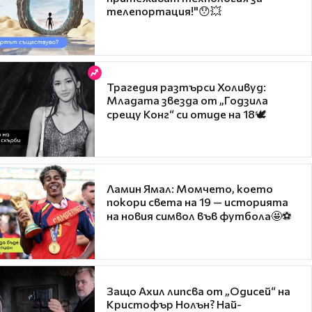
телепортация!"😯💥
Трагедия разтърси Холивуд:
Младата звезда от „Годзила
срещу Конг“ си отиде на 18🕊️
Ламин Ямал: Момчето, което
покори света на 19 — историята
на новия символ във футбола🤩⚽
Защо Ахил липсва от „Одисей“ на
Кристофър Нолън? Най-