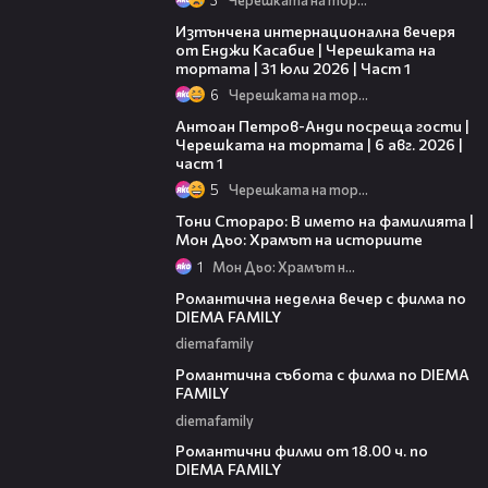
18:07
Изтънчена интернационална вечеря
от Енджи Касабие | Черешката на
тортата | 31 юли 2026 | Част 1
6
Черешката на тортата
19:09
Антоан Петров-Анди посреща гости |
Черешката на тортата | 6 авг. 2026 |
част 1
5
Черешката на тортата
01:17:16
Тони Стораро: В името на фамилията |
Мон Дьо: Храмът на историите
1
Мон Дьо: Храмът на историите
00:20
Романтична неделна вечер с филма по
DIEMA FAMILY
diemafamily
00:21
Романтична събота с филма по DIEMA
FAMILY
diemafamily
00:36
Романтични филми от 18.00 ч. по
DIEMA FAMILY