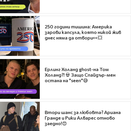
250 години тишина: Америка
зарови капсула, която никой жив
днес няма да отвори👀💥
Ерлинг Холанд ghost-на Том
Холанд?! 💀 Защо Спайдър-мен
остана на "seen"😅
Втори шанс за любовта? Ариана
Гранде и Рики Алварес отново
заедно!😍