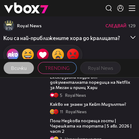
Member of
👾
Royal News
СЛЕДВАЙ
129
Кои са най-приближените хора до кралицата?
Всички
TRENDING
Royal News
00:46
Ексклузивни кадри от
документалната поредица на Netflix
за Меган и принц Хари
5
Royal News
01:44
Какво не знаем за Кейт Мидълтън?
11
Royal News
13:03
Поли Недкова посреща гости |
Черешката на тортата | 5 авг. 2026 |
част 2
3
Черешката на тортата