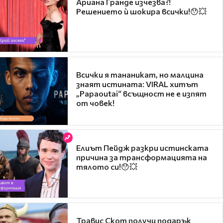
Ариана Гранде изчезва?!
Решението ѝ шокира всички!😯💥
Всички я тананикат, но малцина
знаят истината: VIRAL хитът
„Papaoutai“ всъщност не е изпят
от човек!
Елиът Пейдж разкри истинската
причина за трансформацията на
тялото си!😯💥
Травис Скот получи подарък