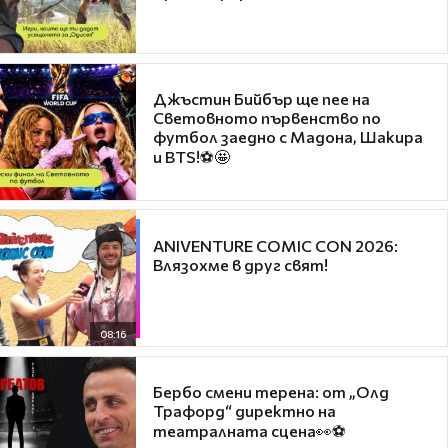
Джъстин Бийбър ще пее на
Световното първенство по
футбол заедно с Мадона, Шакира
и BTS!⚽🤩
ANIVENTURE COMIC CON 2026:
Влязохме в друг свят!
08:16
Бербо смени терена: от „Олд
Трафорд“ директно на
театралната сцена👀⚽