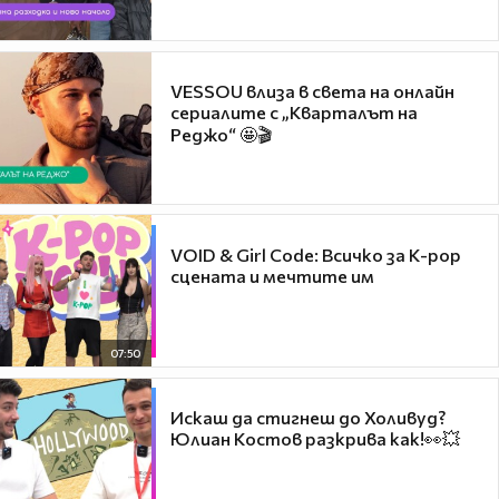
VESSOU влиза в света на онлайн
сериалите с „Кварталът на
Реджо“ 🤩🎬
VOID & Girl Code: Всичко за K-pop
сцената и мечтите им
07:50
Искаш да стигнеш до Холивуд?
Юлиан Костов разкрива как!👀💥