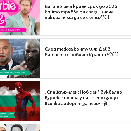
Barbie 2 има краен срок до 2026,
който трябва да спази, иначе
никога няма да се случи.😯💥
След тежка контузия: Дейв
Батиста е новият Кратос!😯💥
„Спайдър-мен: Нов ден“ буквално
взриви кината у нас – ето защо
всички говорят за него👀🎬