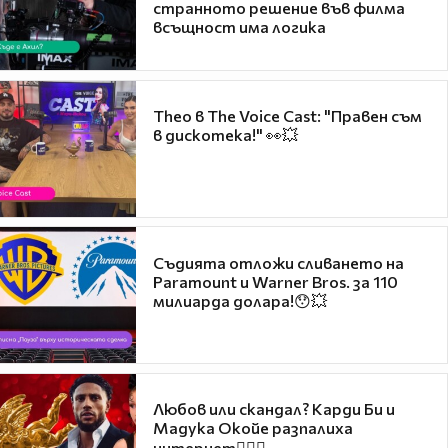
странното решение във филма
всъщност има логика
Theo в The Voice Cast: "Правен съм
в дискотека!" 👀💥
Съдията отложи сливането на
Paramount и Warner Bros. за 110
милиарда долара!😯💥
Любов или скандал? Карди Би и
Мадука Окойе разпалиха
интернет❤️‍🔥🔥