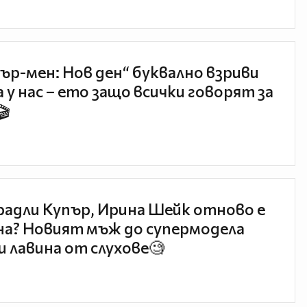
ър-мен: Нов ден“ буквално взриви
 у нас – ето защо всички говорят за
🎬
радли Купър, Ирина Шейк отново е
а? Новият мъж до супермодела
и лавина от слухове🧐