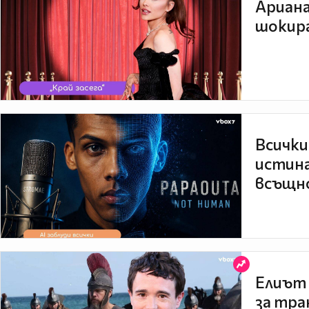
Ариана
шокира
Всички
истина
всъщно
Елиът 
за тра