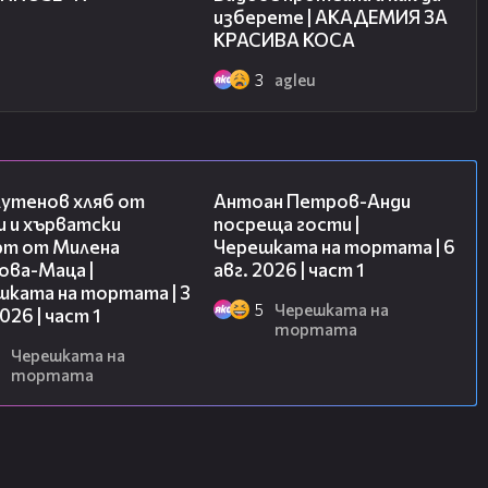
изберете | АКАДЕМИЯ ЗА
опълнителни кадри от Canon Ixus
КРАСИВА КОСА
3
agleu
ожете да използвате: Windows
Lead studio и други
16:02
19:09
лутенов хляб от
Антоан Петров-Анди
и и хърватски
посреща гости |
рт от Милена
Черешката на тортата | 6
 ми: Аглю
ова-Маца |
авг. 2026 | част 1
и: Когато се чудех какъв домейн да
шката на тортата | 3
за "аглю" (нейното гукане) и аз
5
Черешката на
2026 | част 1
тортата
случай, две години по-късно, сигурно
Черешката на
. :)
тортата
манка, британка и италианка)
 ечемик