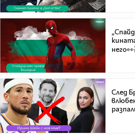
„Спайд
кината
него👀
След Б
влюбен
разпал