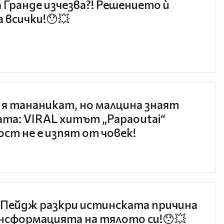
 Гранде изчезва?! Решението ѝ
 всички!😯💥
 я тананикат, но малцина знаят
та: VIRAL хитът „Papaoutai“
ст не е изпят от човек!
Пейдж разкри истинската причина
нсформацията на тялото си!😯💥