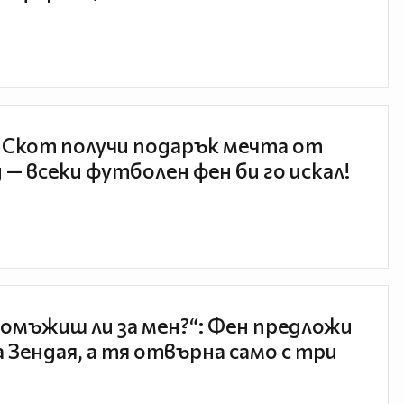
 Скот получи подарък мечта от
 — всеки футболен фен би го искал!
 омъжиш ли за мен?“: Фен предложи
а Зендая, а тя отвърна само с три
