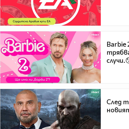
Barbie
трябва
случи.
След т
новият