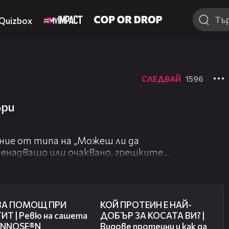
Quizbox
СЛЕДВАЙ
1596
ъри
ние от типа на „Можеш ли да
Изненадващо или очаквано, грешките
акви.
т вас, които искат да станат
искат да снимат видеа, които да
05:37
14:46
и за споделяне (било то Vbox7,
ВА ПОМОЩ ПРИ
КОЙ ПРОТЕИН Е НАЙ-
ИТ | Ревю на сашета
ДОБЪР ЗА КОСАТА ВИ? |
ANNOSE®N
Видове протеини и как да