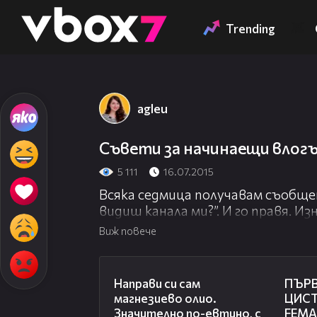
Member of
👾
Trending
agleu
Съвети за начинаещи влог
5 111
16.07.2015
Всяка седмица получавам съобще
видиш канала ми?”. И го правя. 
са еднотипни, понякога дори едн
Виж повече
Това са моите съвети за тези о
„влогъри” или с по-прости думи, 
04:32
публикуват в интернет-платформ
Направи си сам
ПЪР
YouTube, Vimeo или други).
магнезиево олио.
ЦИСТ
Значително по-евтино, с
FEM