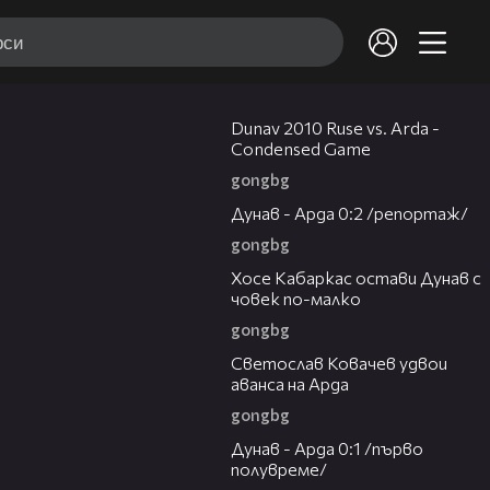
20:01
Dunav 2010 Ruse vs. Arda -
Condensed Game
gongbg
06:10
Дунав - Арда 0:2 /репортаж/
gongbg
00:31
Хосе Кабаркас остави Дунав с
човек по-малко
gongbg
01:07
Светослав Ковачев удвои
аванса на Арда
gongbg
03:00
Дунав - Арда 0:1 /първо
полувреме/