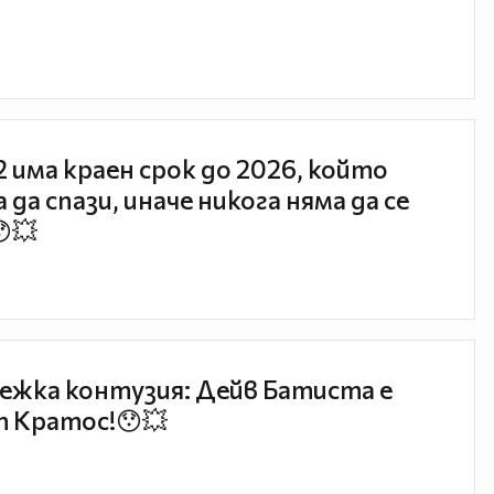
 2 има краен срок до 2026, който
 да спази, иначе никога няма да се
😯💥
ежка контузия: Дейв Батиста е
 Кратос!😯💥