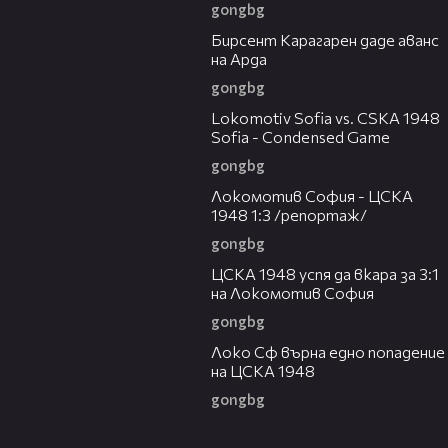
gongbg
00:57
Бирсент Карагарен даде аванс
на Арда
gongbg
20:07
Lokomotiv Sofia vs. CSKA 1948
Sofia - Condensed Game
gongbg
06:10
Локомотив София - ЦСКА
1948 1:3 /репортаж/
gongbg
00:59
ЦСКА 1948 успя да вкара за 3:1
на Локомотив София
gongbg
00:51
Локо Сф върна едно попадение
на ЦСКА 1948
gongbg