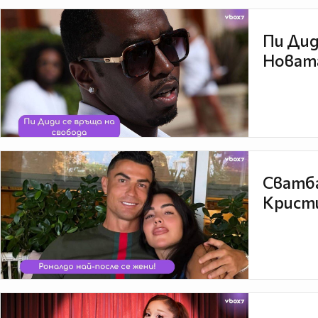
Пи Дид
Новата
Сватба
Кристи