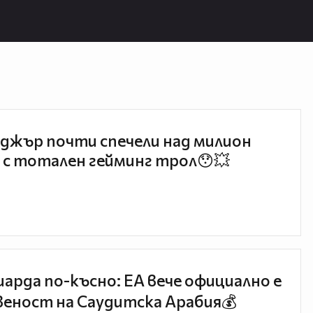
7 месеца
джър почти спечели над милион
 с тотален гейминг трол😯💥
иарда по-късно: EA вече официално е
еност на Саудитска Арабия💰