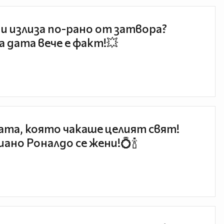
и излиза по-рано от затвора?
 дата вече е факт!💥
та, която чакаше целият свят!
ано Роналдо се жени!💍🍾