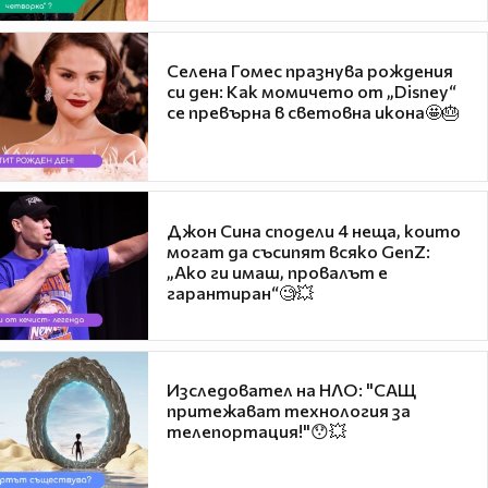
Селена Гомес празнува рождения
си ден: Как момичето от „Disney“
се превърна в световна икона🤩🎂
Джон Сина сподели 4 неща, които
могат да съсипят всяко GenZ:
„Ако ги имаш, провалът е
гарантиран“🧐💥
Изследовател на НЛО: "САЩ
притежават технология за
телепортация!"😯💥