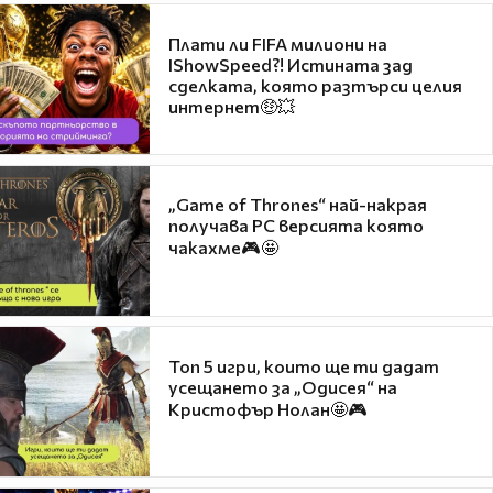
Плати ли FIFA милиони на
IShowSpeed?! Истината зад
сделката, която разтърси целия
интернет🤑💥
„Game of Thrones“ най-накрая
получава PC версията която
чакахме🎮🤩
Топ 5 игри, които ще ти дадат
усещането за „Одисея“ на
Кристофър Нолан🤩🎮