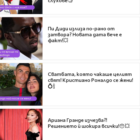
слухове🧐
Пи Диди излиза по-рано от
затвора? Новата дата вече е
факт!💥
Сватбата, която чакаше целият
свят! Кристиано Роналдо се жени!
💍🍾
Ариана Гранде изчезва?!
Решението ѝ шокира всички!😯💥