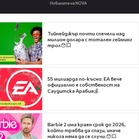
Новините на NOVA
Тийнейджър почти спечели над
милион долара с тотален гейминг
трол😯💥
55 милиарда по-късно: EA вече
официално е собственост на
Саудитска Арабия💰
Barbie 2 има краен срок до 2026,
който трябва да спази, иначе
никога няма да се случи.😯💥