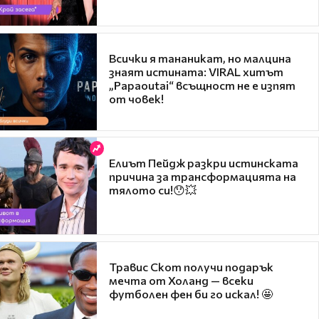
Всички я тананикат, но малцина
знаят истината: VIRAL хитът
„Papaoutai“ всъщност не е изпят
от човек!
Елиът Пейдж разкри истинската
причина за трансформацията на
тялото си!😯💥
Травис Скот получи подарък
мечта от Холанд — всеки
футболен фен би го искал! 🤩