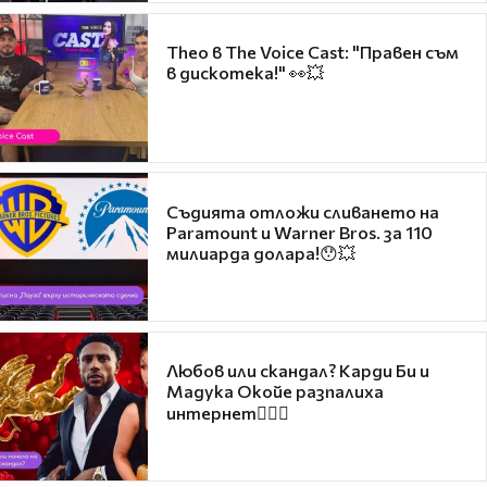
Theo в The Voice Cast: "Правен съм
в дискотека!" 👀💥
Съдията отложи сливането на
Paramount и Warner Bros. за 110
милиарда долара!😯💥
Любов или скандал? Карди Би и
Мадука Окойе разпалиха
интернет❤️‍🔥🔥