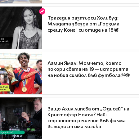
Трагедия разтърси Холивуд:
Младата звезда от „Годзила
срещу Конг“ си отиде на 18🕊️
Ламин Ямал: Момчето, което
покори света на 19 — историята
на новия символ във футбола🤩⚽
Защо Ахил липсва от „Одисей“ на
Кристофър Нолън? Най-
странното решение във филма
всъщност има логика