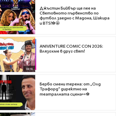
Джъстин Бийбър ще пее на
Световното първенство по
футбол заедно с Мадона, Шакира
и BTS!⚽🤩
ANIVENTURE COMIC CON 2026:
Влязохме в друг свят!
08:16
Бербо смени терена: от „Олд
Трафорд“ директно на
театралната сцена👀⚽