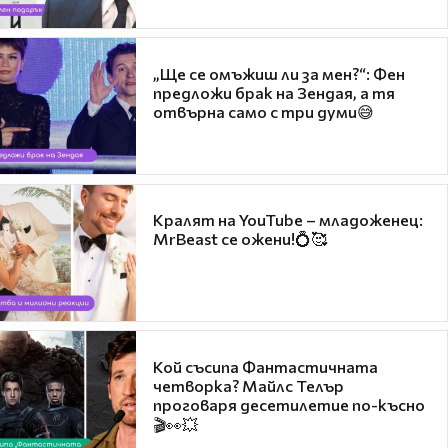
„Ще се омъжиш ли за мен?“: Фен
предложи брак на Зендая, а тя
отвърна само с три думи😅
Кралят на YouTube – младоженец:
MrBeast се ожени!💍🥰
Кой съсипа Фантастичната
четворка? Майлс Телър
проговаря десетилетие по-късно
🎬👀💥