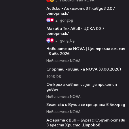
06:10
Левски - Локомотив Пловдив 2:0 /
репортаж/
2
gongbg
09:11
Макаби Тел Авив - ЦСКА 0:3 /
репортаж/
3
gong_bg
29:15
Новините на NOVA | Централна емисия
| 8 авг. 2026
Новините на NOVA
04:09
Спортни новини на NOVA (8.08.2026)
gong_bg
02:01
Откриха ловния сезон за прелетен
дивеч
Новините на NOVA
00:53
Зеленски и Вучич се срещнаха в Белград
Новините на NOVA
01:19
Аферата с ВиК – Бургас: Съдът остави
в ареста Христо Широков