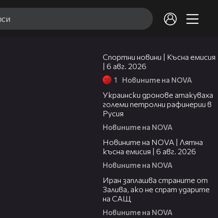
04:51
Спортни новини | Късна емисия
| 6 авг. 2026
1
Новините на NOVA
00:41
Украински дронове атакуваха
големи петролни рафинерии в
Русия
Новините на NOVA
20:26
Новините на NOVA | Лятна
късна емисия | 6 авг. 2026
Новините на NOVA
00:41
Иран заплашва страните от
Залива, ако не спрат ударите
на САЩ
Новините на NOVA
22:43