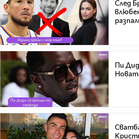
След Б
влюбен
разпал
Пи Дид
Новата
Сватба
Кристи