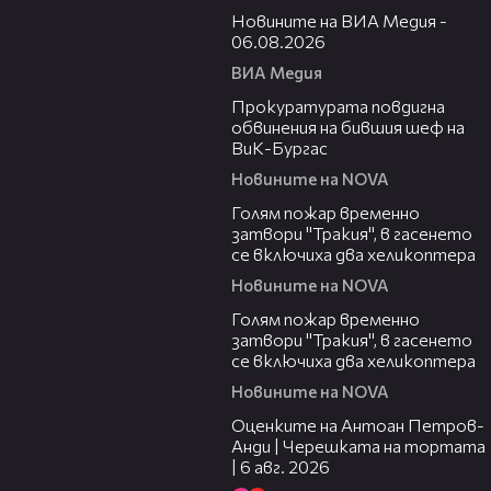
Новините на ВИА Медия -
06.08.2026
ВИА Медия
00:32
Прокуратурата повдигна
обвинения на бившия шеф на
ВиК-Бургас
Новините на NOVA
03:06
Голям пожар временно
затвори "Тракия", в гасенето
се включиха два хеликоптера
Новините на NOVA
03:39
Голям пожар временно
затвори "Тракия", в гасенето
се включиха два хеликоптера
Новините на NOVA
02:47
Оценките на Антоан Петров-
Анди | Черешката на тортата
| 6 авг. 2026