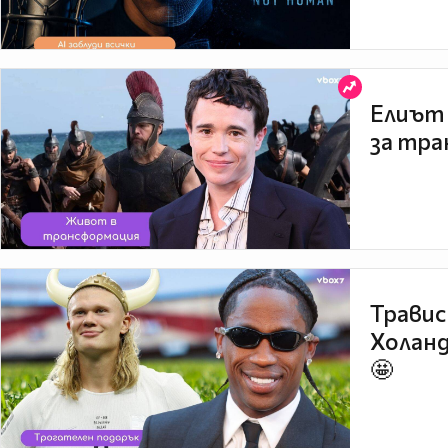
Елиът 
за тра
Травис
Холанд
🤩