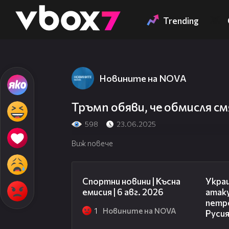
Member of
👾
Trending
Новините на NOVA
Тръмп обяви, че обмисля см
598
23.06.2025
Виж повече
04:51
Спортни новини | Късна
Укра
емисия | 6 авг. 2026
атак
петр
1
Новините на NOVA
Руси