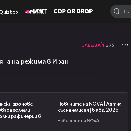
Quizbox
СЛЕДВАЙ
2751
яна на режима в Иран
00:41
20:26
ински дронове
Новините на NOVA | Лятна
уваха големи
късна емисия | 6 авг. 2026
олни рафинерии в
Новините на NOVA
я