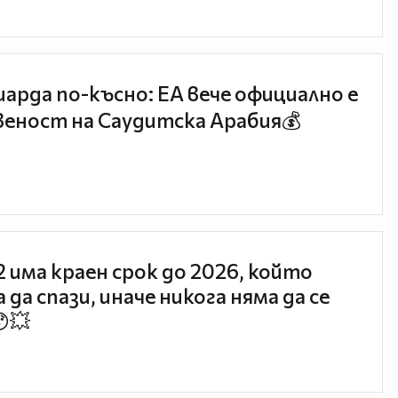
иарда по-късно: EA вече официално е
еност на Саудитска Арабия💰
 2 има краен срок до 2026, който
 да спази, иначе никога няма да се
😯💥