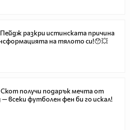
Пейдж разкри истинската причина
нсформацията на тялото си!😯💥
 Скот получи подарък мечта от
 — всеки футболен фен би го искал!