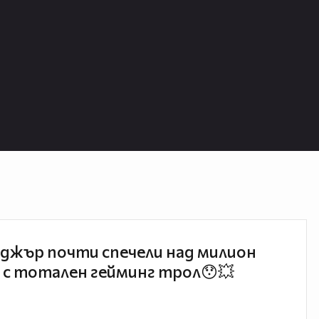
джър почти спечели над милион
 с тотален гейминг трол😯💥