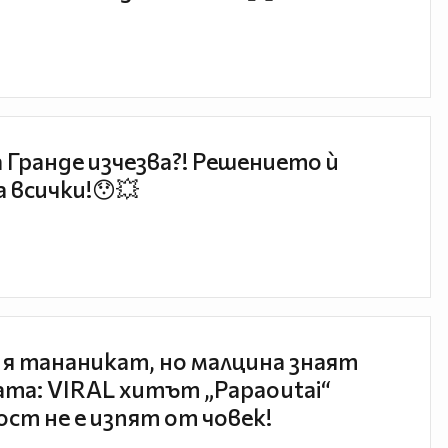
 Гранде изчезва?! Решението ѝ
 всички!😯💥
 я тананикат, но малцина знаят
та: VIRAL хитът „Papaoutai“
ст не е изпят от човек!