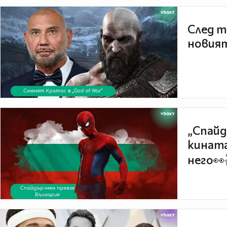
След т
новият
„Спайд
кината
него👀