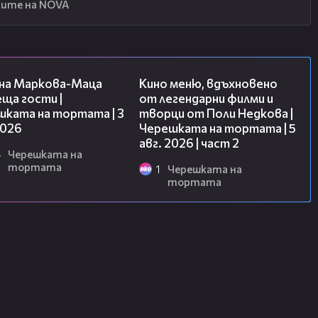
ите на NOVA
20:17
15:31
на Маркова-Маца
Кино меню, вдъхновено
ща гости |
от легендарни филми и
шката на тортата | 3
творци от Поли Недкова |
2026
Черешката на тортата | 5
авг. 2026 | част 2
4
Черешката на
тортата
1
Черешката на
тортата