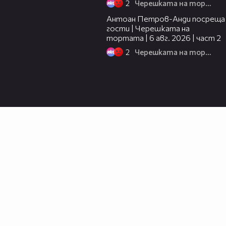
2
Черешката на тортата
11:00
Антоан Петров-Анди посреща
гости | Черешката на
тортата | 6 авг. 2026 | част 2
2
Черешката на тортата