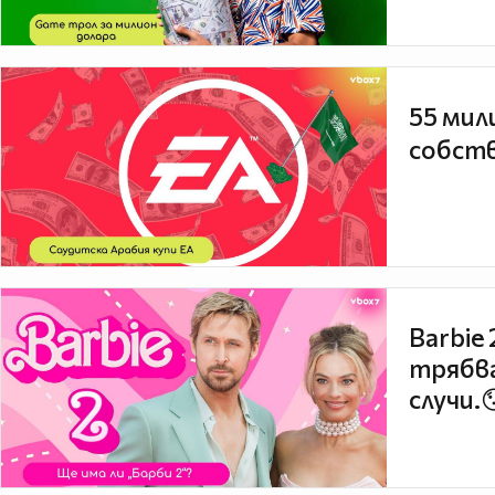
55 мил
собств
Barbie
трябва
случи.