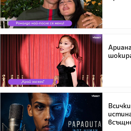
Ариана
шокира
Всички
истина
всъщно