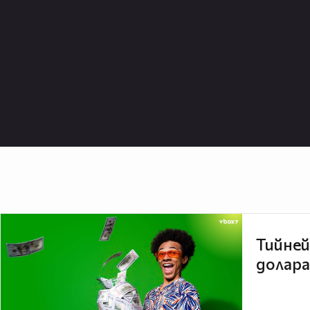
Тийней
долара