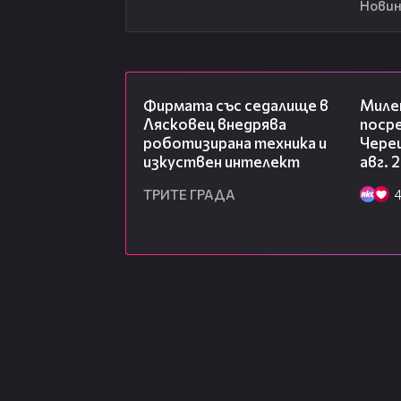
Новин
00:06
Фирмата със седалище в
Миле
Лясковец внедрява
посре
роботизирана техника и
Чере
изкуствен интелект
авг. 
ТРИТЕ ГРАДА