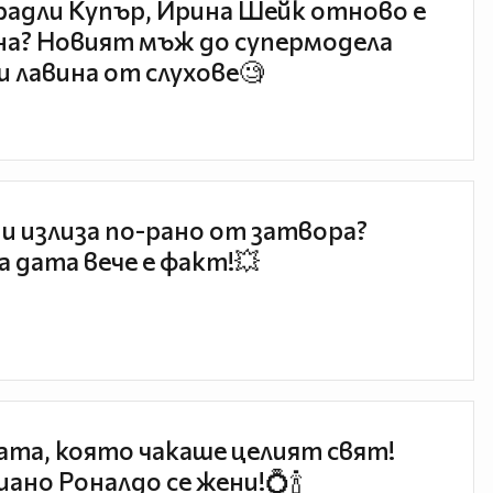
радли Купър, Ирина Шейк отново е
а? Новият мъж до супермодела
и лавина от слухове🧐
и излиза по-рано от затвора?
 дата вече е факт!💥
та, която чакаше целият свят!
ано Роналдо се жени!💍🍾