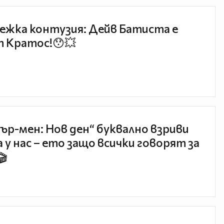
ежка контузия: Дейв Батиста е
 Кратос!😯💥
ър-мен: Нов ден“ буквално взриви
 у нас – ето защо всички говорят за
🎬