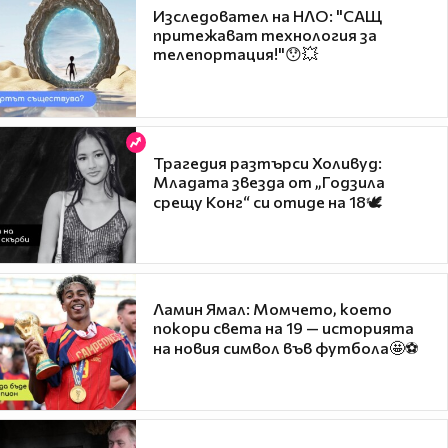
Изследовател на НЛО: "САЩ
притежават технология за
телепортация!"😯💥
Трагедия разтърси Холивуд:
Младата звезда от „Годзила
срещу Конг“ си отиде на 18🕊️
Ламин Ямал: Момчето, което
покори света на 19 — историята
на новия символ във футбола🤩⚽