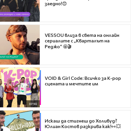
заедно!😍
VESSOU влиза в света на онлайн
сериалите с „Кварталът на
Реджо“ 🤩🎬
VOID & Girl Code: Всичко за K-pop
сцената и мечтите им
07:50
Искаш да стигнеш до Холивуд?
Юлиан Костов разкрива как!👀💥