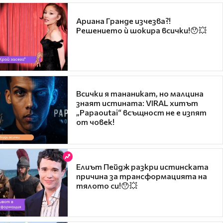
Ариана Гранде изчезва?!
Решението ѝ шокира всички!😯💥
Всички я тананикат, но малцина
знаят истината: VIRAL хитът
„Papaoutai“ всъщност не е изпят
от човек!
Елиът Пейдж разкри истинската
причина за трансформацията на
тялото си!😯💥