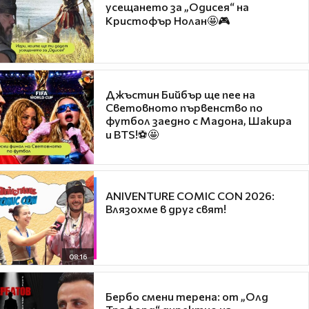
усещането за „Одисея“ на
Кристофър Нолан🤩🎮
Джъстин Бийбър ще пее на
Световното първенство по
футбол заедно с Мадона, Шакира
и BTS!⚽🤩
ANIVENTURE COMIC CON 2026:
Влязохме в друг свят!
08:16
Бербо смени терена: от „Олд