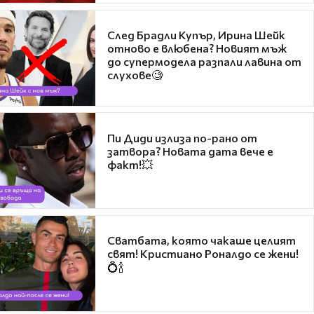
След Брадли Купър, Ирина Шейк
отново е влюбена? Новият мъж
до супермодела разпали лавина от
слухове🧐
Пи Диди излиза по-рано от
затвора? Новата дата вече е
факт!💥
Сватбата, която чакаше целият
свят! Кристиано Роналдо се жени!
💍🍾