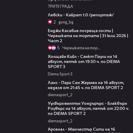
ТРИТЕ ГРАДА
05:57
Левски - Кайрат 1:0 /репортаж/
2
gong_bg
16:45
Енджи Касабие посреща гости |
Черешката на тортата | 31 юли 2026 |
Част 2
5
Черешката на тортата
00:36
Холщайн Кийл - Санкт Паули на 14
август, петък от 19:30 ч. по DIEMA
SPORT 3
Diema Sport 3
00:45
Ланс - Пари Сен Жермен на 16 август,
неделя от 21:45 ч. по DIEMA SPORT 2
diemasport_2
00:37
Уулвърхямптън Уондърърс - Блекбърн
Роувърс на 14 август, петък от 22:00 ч.
по DIEMA SPORT 2
diemasport_2
00:38
Арсенал - Манчестър Сити на 16