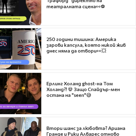
Трафорд“ директно на
театралната сцена👀⚽
250 години тишина: Америка
зарови капсула, която никой жив
днес няма да отвори👀💥
Ерлинг Холанд ghost-на Том
Холанд?! 💀 Защо Спайдър-мен
остана на "seen"😅
Втори шанс за любовта? Ариана
Гранде и Рики Алварес отново