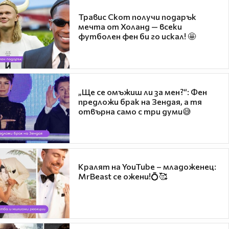
Травис Скот получи подарък
мечта от Холанд — всеки
футболен фен би го искал! 🤩
„Ще се омъжиш ли за мен?“: Фен
предложи брак на Зендая, а тя
отвърна само с три думи😅
Кралят на YouTube – младоженец:
MrBeast се ожени!💍🥰