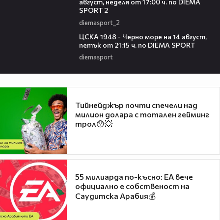
август, неделя от 17:00 ч. по DIEMA
SPORT 2
diemasport_2
00:35
ЦСКА 1948 - Черно море на 14 август,
петък от 21:15 ч. по DIEMA SPORT
diemasport
Тийнейджър почти спечели над
милион долара с тотален гейминг
трол😯💥
55 милиарда по-късно: EA вече
официално е собственост на
Саудитска Арабия💰