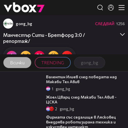
Member of
👾
gong_bg
СЛЕДВАЙ
1256
Манчестър Сити - Бретфорд 3:0 /
репортаж/
Всички
TRENDING
gong_bg
06:38
Валентин Илиев след победата над
Макаби Тел Авив
1
gong_bg
02:27
Жоел Цварц след Макаби Тел Авив -
ЦСКА
2
gong_bg
00:06
Фирмата със седалище в Лясковец
внедрява роботизирана техника и
изкуствен интелект