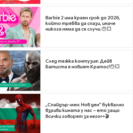
Barbie 2 има краен срок до 2026,
който трябва да спази, иначе
никога няма да се случи.😯💥
След тежка контузия: Дейв
Батиста е новият Кратос!😯💥
„Спайдър-мен: Нов ден“ буквално
взриви кината у нас – ето защо
всички говорят за него👀🎬