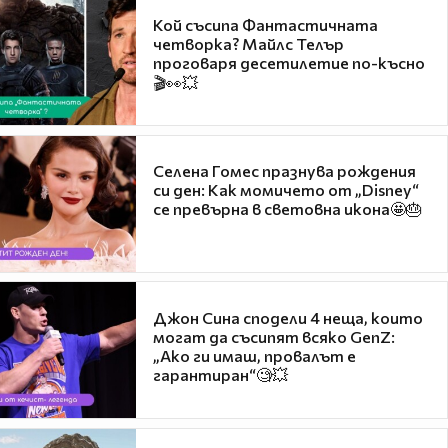
Кой съсипа Фантастичната
четворка? Майлс Телър
проговаря десетилетие по-късно
🎬👀💥
Селена Гомес празнува рождения
си ден: Как момичето от „Disney“
се превърна в световна икона🤩🎂
Джон Сина сподели 4 неща, които
могат да съсипят всяко GenZ:
„Ако ги имаш, провалът е
гарантиран“🧐💥