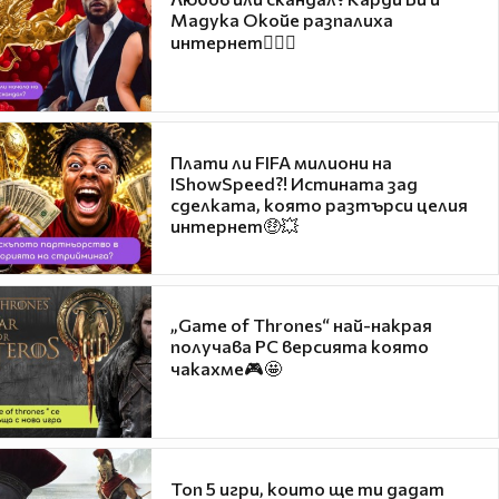
Мадука Окойе разпалиха
интернет❤️‍🔥🔥
Плати ли FIFA милиони на
IShowSpeed?! Истината зад
сделката, която разтърси целия
интернет🤑💥
„Game of Thrones“ най-накрая
получава PC версията която
чакахме🎮🤩
Топ 5 игри, които ще ти дадат