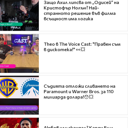
Защо Ахил липсва от „Одисей“ на
Кристофър Нолън? Най-
странното решение във филма
всъщност има логика
Theo в The Voice Cast: "Правен съм
в дискотека!" 👀💥
Съдията отложи сливането на
Paramount и Warner Bros. за 110
милиарда долара!😯💥
Любов или скандал? Карди Би и