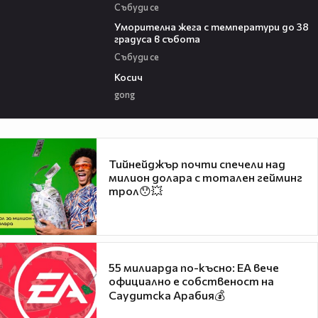
Събуди се
04:15
Уморителна жега с температури до 38
градуса в събота
Събуди се
10:17
Косич
gong
Тийнейджър почти спечели над
милион долара с тотален гейминг
трол😯💥
55 милиарда по-късно: EA вече
официално е собственост на
Саудитска Арабия💰