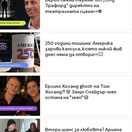
Трафорд“ директно на
театралната сцена👀⚽
250 години тишина: Америка
зарови капсула, която никой жив
днес няма да отвори👀💥
Ерлинг Холанд ghost-на Том
Холанд?! 💀 Защо Спайдър-мен
остана на "seen"😅
Втори шанс за любовта? Ариана