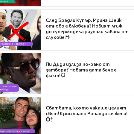
След Брадли Купър, Ирина Шейк
отново е влюбена? Новият мъж
до супермодела разпали лавина от
слухове🧐
Пи Диди излиза по-рано от
затвора? Новата дата вече е
факт!💥
Сватбата, която чакаше целият
свят! Кристиано Роналдо се жени!
💍🍾