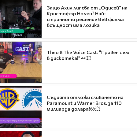
Защо Ахил липсва от „Одисей“ на
Кристофър Нолън? Най-
странното решение във филма
всъщност има логика
Theo в The Voice Cast: "Правен съм
в дискотека!" 👀💥
Съдията отложи сливането на
Paramount и Warner Bros. за 110
милиарда долара!😯💥