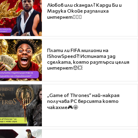
Любов или скандал? Карди Би и
Мадука Окойе разпалиха
интернет❤️‍🔥🔥
Плати ли FIFA милиони на
IShowSpeed?! Истината зад
сделката, която разтърси целия
интернет🤑💥
„Game of Thrones“ най-накрая
получава PC версията която
чакахме🎮🤩