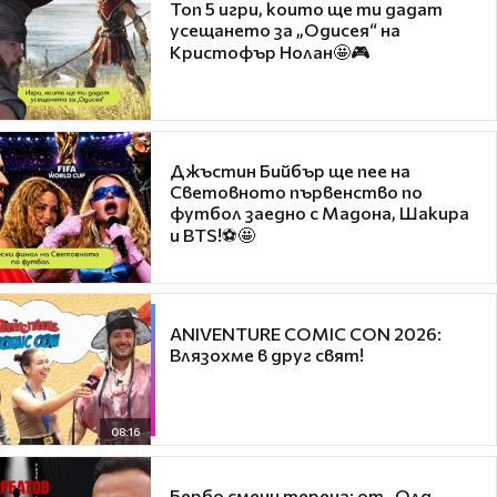
Топ 5 игри, които ще ти дадат
усещането за „Одисея“ на
Кристофър Нолан🤩🎮
Джъстин Бийбър ще пее на
Световното първенство по
футбол заедно с Мадона, Шакира
и BTS!⚽🤩
ANIVENTURE COMIC CON 2026:
Влязохме в друг свят!
08:16
Бербо смени терена: от „Олд