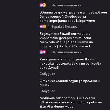
5
Черешката на тортата
06:38
„Опита се да ме засече и изпреварваше
безразсъдно“: Очевидец за
катастрофата край Шереметя
4
Здравей България
16:02
Безглутенов хляб от трици и
хърватски десерт от Милена
Маркова-Маца | Черешката на
тортата | 3 авг. 2026 | част 1
5
Черешката на тортата
03:43
Хилядолетия под водата: Какви
находки продължава да ни разкрива
река Дунав
Събуди се
04:48
Откриха ловния сезон за прелетен
дивеч
Събуди се
04:09
Мобилна лаборатория ще следи
движението на есетровите риби по
Дунав и Черно море