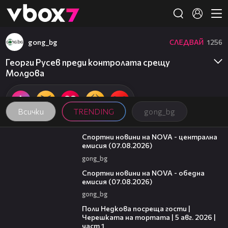
Member of
👾
gong_bg
СЛЕДВАЙ
1256
Георги Русев преди контролата срещу
Молдова
Всички
TRENDING
gong_bg
05:18
Спортни новини на NOVA - централна
емисия (07.08.2026)
gong_bg
04:03
Спортни новини на NOVA - обедна
емисия (07.08.2026)
gong_bg
19:25
Поли Недкова посреща гости |
Черешката на тортата | 5 авг. 2026 |
част 1