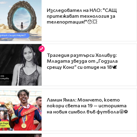
Изследовател на НЛО: "САЩ
притежават технология за
телепортация!"😯💥
Трагедия разтърси Холивуд:
Младата звезда от „Годзила
срещу Конг“ си отиде на 18🕊️
Ламин Ямал: Момчето, което
покори света на 19 — историята
на новия символ във футбола🤩⚽