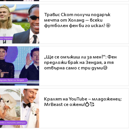
Травис Скот получи подарък
мечта от Холанд — всеки
футболен фен би го искал! 🤩
„Ще се омъжиш ли за мен?“: Фен
предложи брак на Зендая, а тя
отвърна само с три думи😅
Кралят на YouTube – младоженец:
MrBeast се ожени!💍🥰