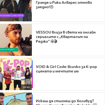
Гранде и Рики Алварес отново
заедно!😍
VESSOU влиза в света на онлайн
сериалите с „Кварталът на
Реджо“ 🤩🎬
VOID & Girl Code: Всичко за K-pop
сцената и мечтите им
07:50
Искаш да стигнеш до Холивуд?