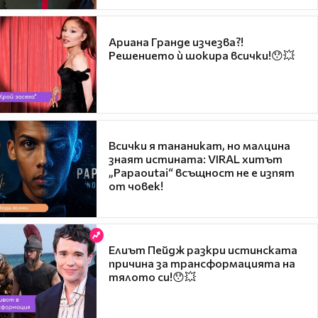
Ариана Гранде изчезва?!
Решението ѝ шокира всички!😯💥
Всички я тананикат, но малцина
знаят истината: VIRAL хитът
„Papaoutai“ всъщност не е изпят
от човек!
Елиът Пейдж разкри истинската
причина за трансформацията на
тялото си!😯💥