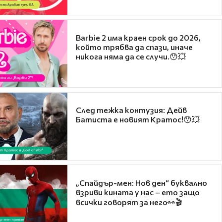
Barbie 2 има краен срок до 2026,
който трябва да спази, иначе
никога няма да се случи.😯💥
След тежка контузия: Дейв
Батиста е новият Кратос!😯💥
„Спайдър-мен: Нов ден“ буквално
взриви кината у нас – ето защо
всички говорят за него👀🎬