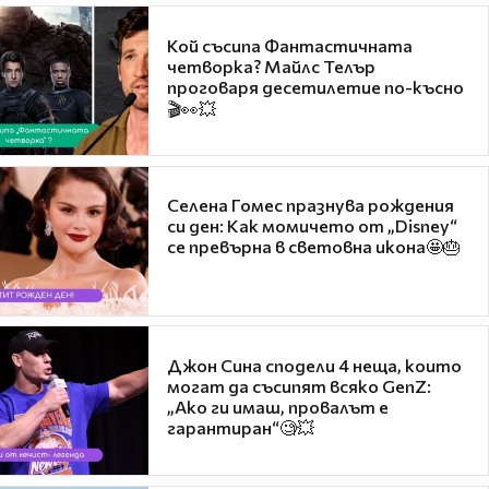
Кой съсипа Фантастичната
четворка? Майлс Телър
проговаря десетилетие по-късно
🎬👀💥
Селена Гомес празнува рождения
си ден: Как момичето от „Disney“
се превърна в световна икона🤩🎂
Джон Сина сподели 4 неща, които
могат да съсипят всяко GenZ:
„Ако ги имаш, провалът е
гарантиран“🧐💥