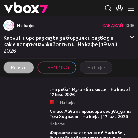
Member of
👾
На кафе
СЛЕДВАЙ
1396
Карли Пиърс разказва за бързия си развод и
как е потръгнал животът ѝ | На кафе | 19 май
2026
Всички
TRENDING
На кафе
09:09
„На ръба“: Изложба с мисия | На кафе |
17 юли 2026
1
На кафе
02:58
Стаси Айви на премиера със звездата
Том Хидълсън | На кафе | 17 юли 2026
На кафе
00:06
Фирмата със седалище в Лясковец
внедрява роботизирана техника и