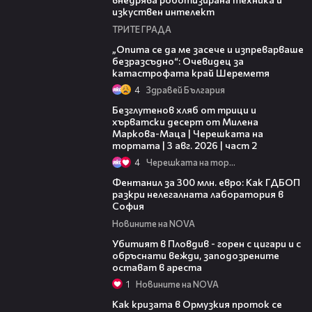
изкуствен интелект
ТРИТЕ ГРАДА
06:38
„Опита се да ме засече и изпреварваше
безразсъдно“: Очевидец за
катастрофата край Шереметя
4
Здравей България
15:35
Безглутенов хляб от трици и
хърватски десерт от Милена
Маркова-Маца | Черешката на
тортата | 3 авг. 2026 | част 2
4
Черешката на тортата
03:07
Фентанил за 300 млн. евро: Как ГДБОП
разкри нелегалната лаборатория в
София
Новините на NOVA
03:39
Убитият в Пловдив - горен с цигари и с
обръснати вежди, заподозрените
остават в ареста
1
Новините на NOVA
14:07
Как кризата в Ормузкия проток се