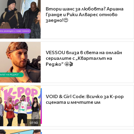
Втори шанс за любовта? Ариана
Гранде и Рики Алварес отново
заедно!😍
VESSOU влиза в света на онлайн
сериалите с „Кварталът на
Реджо“ 🤩🎬
VOID & Girl Code: Всичко за K-pop
сцената и мечтите им
07:50