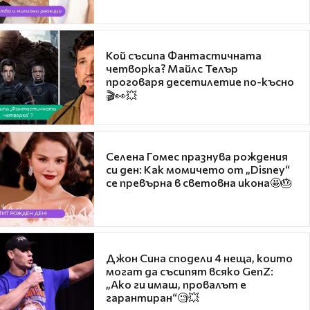
Кой съсипа Фантастичната
четворка? Майлс Телър
проговаря десетилетие по-късно
🎬👀💥
Селена Гомес празнува рождения
си ден: Как момичето от „Disney“
се превърна в световна икона🤩🎂
Джон Сина сподели 4 неща, които
могат да съсипят всяко GenZ:
„Ако ги имаш, провалът е
гарантиран“🧐💥