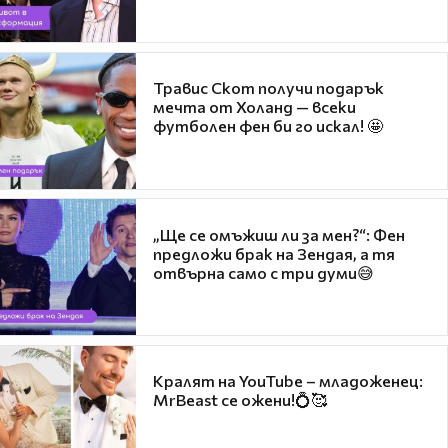
Травис Скот получи подарък
мечта от Холанд — всеки
футболен фен би го искал! 🤩
„Ще се омъжиш ли за мен?“: Фен
предложи брак на Зендая, а тя
отвърна само с три думи😅
Кралят на YouTube – младоженец:
MrBeast се ожени!💍🥰