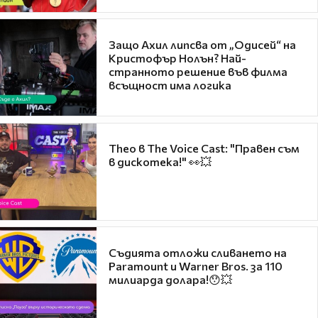
Защо Ахил липсва от „Одисей“ на
Кристофър Нолън? Най-
странното решение във филма
всъщност има логика
Theo в The Voice Cast: "Правен съм
в дискотека!" 👀💥
Съдията отложи сливането на
Paramount и Warner Bros. за 110
милиарда долара!😯💥