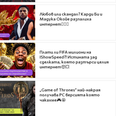
Любов или скандал? Карди Би и
Мадука Окойе разпалиха
интернет❤️‍🔥🔥
Плати ли FIFA милиони на
IShowSpeed?! Истината зад
сделката, която разтърси целия
интернет🤑💥
„Game of Thrones“ най-накрая
получава PC версията която
чакахме🎮🤩