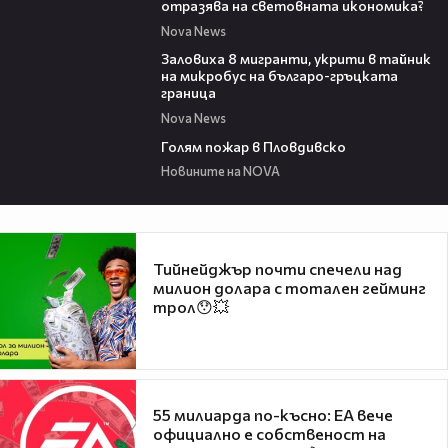
отразява на световната икономика?
Nova News
00:31
Заловиха 8 мигранти, укрити в тайник
на микробус на българо-гръцката
граница
Nova News
00:32
Голям пожар в Пловдивско
Новините на NOVA
Тийнейджър почти спечели над
милион долара с тотален гейминг
трол😯💥
55 милиарда по-късно: EA вече
официално е собственост на