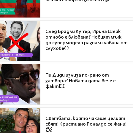
След Брадли Купър, Ирина Шейк
отново е влюбена? Новият мъж
до супермодела разпали лавина от
слухове🧐
Пи Диди излиза по-рано от
затвора? Новата дата вече е
факт!💥
Сватбата, която чакаше целият
свят! Кристиано Роналдо се жени!
💍🍾