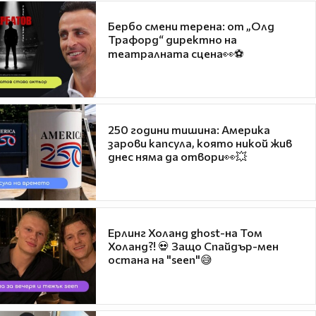
Бербо смени терена: от „Олд
Трафорд“ директно на
театралната сцена👀⚽
250 години тишина: Америка
зарови капсула, която никой жив
днес няма да отвори👀💥
Ерлинг Холанд ghost-на Том
Холанд?! 💀 Защо Спайдър-мен
остана на "seen"😅