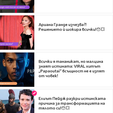
Ариана Гранде изчезва?!
Решението ѝ шокира всички!😯💥
Всички я тананикат, но малцина
знаят истината: VIRAL хитът
„Papaoutai“ всъщност не е изпят
от човек!
Елиът Пейдж разкри истинската
причина за трансформацията на
тялото си!😯💥