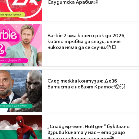
Саудитска Арабия💰
Barbie 2 има краен срок до 2026,
който трябва да спази, иначе
никога няма да се случи.😯💥
След тежка контузия: Дейв
Батиста е новият Кратос!😯💥
„Спайдър-мен: Нов ден“ буквално
взриви кината у нас – ето защо
всички говорят за него👀🎬