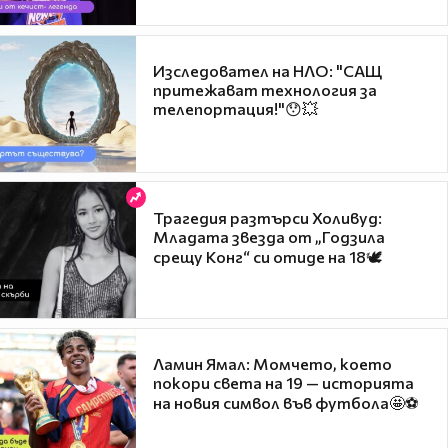
Изследовател на НЛО: "САЩ
притежават технология за
телепортация!"😯💥
Трагедия разтърси Холивуд:
Младата звезда от „Годзила
срещу Конг“ си отиде на 18🕊️
Ламин Ямал: Момчето, което
покори света на 19 — историята
на новия символ във футбола🤩⚽