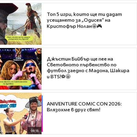
Топ 5 игри, които ще ти дадат
усещането за „Одисея“ на
Кристофър Нолан🤩🎮
Джъстин Бийбър ще пее на
Световното първенство по
футбол заедно с Мадона, Шакира
и BTS!⚽🤩
ANIVENTURE COMIC CON 2026:
Влязохме в друг свят!
08:16