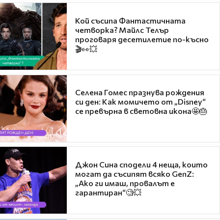
Кой съсипа Фантастичната
четворка? Майлс Телър
проговаря десетилетие по-късно
🎬👀💥
Селена Гомес празнува рождения
си ден: Как момичето от „Disney“
се превърна в световна икона🤩🎂
Джон Сина сподели 4 неща, които
могат да съсипят всяко GenZ:
„Ако ги имаш, провалът е
гарантиран“🧐💥