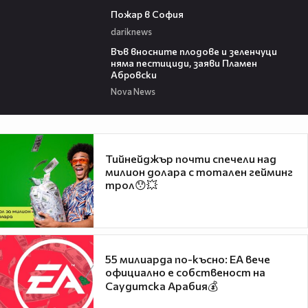
00:20
Пожар в София
dariknews
19:37
Във вносните плодове и зеленчуци
няма пестициди, заяви Пламен
Абровски
Nova News
Тийнейджър почти спечели над
милион долара с тотален гейминг
трол😯💥
55 милиарда по-късно: EA вече
официално е собственост на
Саудитска Арабия💰