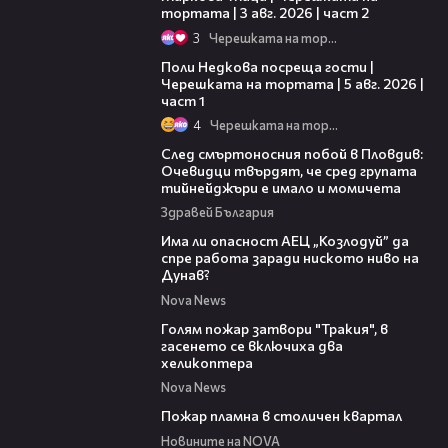
тортата | 3 авг. 2026 | част 2
3
Черешката на тортата
19:25
Поли Недкова посреща гости |
Черешката на тортата | 5 авг. 2026 |
част 1
4
Черешката на тортата
09:32
След смъртоносния побой в Пловдив:
Очевидци твърдят, че сред групата
тийнейджъри е имало и момичета
Здравей България
10:12
Има ли опасност АЕЦ „Козлодуй” да
спре работа заради ниското ниво на
Дунав?
Nova News
03:31
Голям пожар затвори "Тракия", в
гасенето се включиха два
хеликоптера
Nova News
00:58
Пожар пламна в столичен квартал
Новините на NOVA