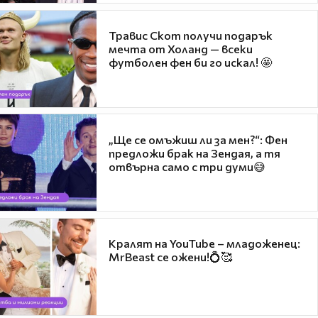
Травис Скот получи подарък
мечта от Холанд — всеки
футболен фен би го искал! 🤩
„Ще се омъжиш ли за мен?“: Фен
предложи брак на Зендая, а тя
отвърна само с три думи😅
Кралят на YouTube – младоженец:
MrBeast се ожени!💍🥰