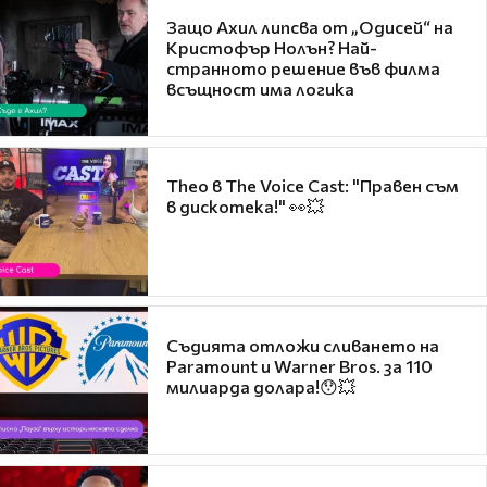
Защо Ахил липсва от „Одисей“ на
Кристофър Нолън? Най-
странното решение във филма
всъщност има логика
Theo в The Voice Cast: "Правен съм
в дискотека!" 👀💥
Съдията отложи сливането на
Paramount и Warner Bros. за 110
милиарда долара!😯💥