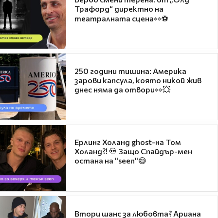
Трафорд“ директно на
театралната сцена👀⚽
250 години тишина: Америка
зарови капсула, която никой жив
днес няма да отвори👀💥
Ерлинг Холанд ghost-на Том
Холанд?! 💀 Защо Спайдър-мен
остана на "seen"😅
Втори шанс за любовта? Ариана