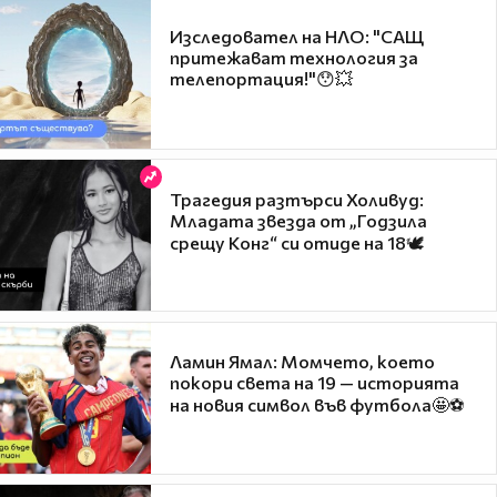
Изследовател на НЛО: "САЩ
притежават технология за
телепортация!"😯💥
Трагедия разтърси Холивуд:
Младата звезда от „Годзила
срещу Конг“ си отиде на 18🕊️
Ламин Ямал: Момчето, което
покори света на 19 — историята
на новия символ във футбола🤩⚽