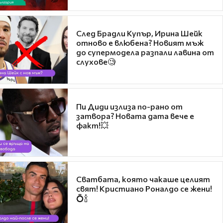
След Брадли Купър, Ирина Шейк
отново е влюбена? Новият мъж
до супермодела разпали лавина от
слухове🧐
Пи Диди излиза по-рано от
затвора? Новата дата вече е
факт!💥
Сватбата, която чакаше целият
свят! Кристиано Роналдо се жени!
💍🍾