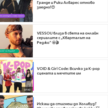
Гранде и Рики Алварес отново
заедно!😍
VESSOU влиза в света на онлайн
сериалите с „Кварталът на
Реджо“ 🤩🎬
VOID & Girl Code: Всичко за K-pop
сцената и мечтите им
07:50
Искаш да стигнеш до Холивуд?