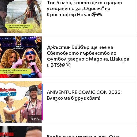
Топ 5 игри, които ще ти дадат
усещането за „Одисея“ на
Кристофър Нолан🤩🎮
Джъстин Бийбър ще пее на
Световното първенство по
футбол заедно с Мадона, Шакира
и BTS!⚽🤩
ANIVENTURE COMIC CON 2026:
Влязохме в друг свят!
08:16
Бербо смени терена: от „Олд