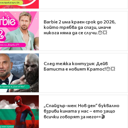
Barbie 2 има краен срок до 2026,
който трябва да спази, иначе
никога няма да се случи.😯💥
След тежка контузия: Дейв
Батиста е новият Кратос!😯💥
„Спайдър-мен: Нов ден“ буквално
взриви кината у нас – ето защо
всички говорят за него👀🎬