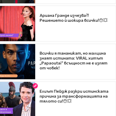
Ариана Гранде изчезва?!
Решението ѝ шокира всички!😯💥
Всички я тананикат, но малцина
знаят истината: VIRAL хитът
„Papaoutai“ всъщност не е изпят
от човек!
Елиът Пейдж разкри истинската
причина за трансформацията на
тялото си!😯💥