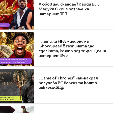
Любов или скандал? Карди Би и
Мадука Окойе разпалиха
интернет❤️‍🔥🔥
Плати ли FIFA милиони на
IShowSpeed?! Истината зад
сделката, която разтърси целия
интернет🤑💥
„Game of Thrones“ най-накрая
получава PC версията която
чакахме🎮🤩