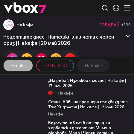
Member of
👾
На кафе
СЛЕДВАЙ
1396
Рецептите днес | Патешки шишчета с черен
ориз | На кафе | 20 май 2026
Всички
TRENDING
На кафе
09:09
„На ръба“: Изложба с мисия | На кафе |
17 юли 2026
1
На кафе
02:58
Стаси Айви на премиера със звездата
Том Хидълсън | На кафе | 17 юли 2026
На кафе
15:35
Безглутенов хляб от трици и
хърватски десерт от Милена
Маркова-Маца | Черешката на