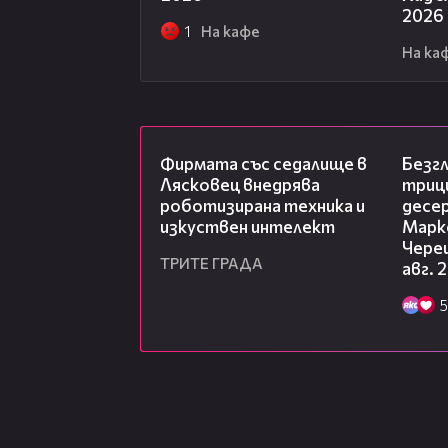
2026
1
На кафе
На ка
00:06
Фирмата със седалище в
Безг
Лясковец внедрява
триц
роботизирана техника и
десе
изкуствен интелект
Марк
Чере
ТРИТЕ ГРАДА
авг. 
5