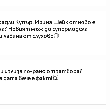
радли Купър, Ирина Шейк отново е
а? Новият мъж до супермодела
и лавина от слухове🧐
и излиза по-рано от затвора?
 дата вече е факт!💥