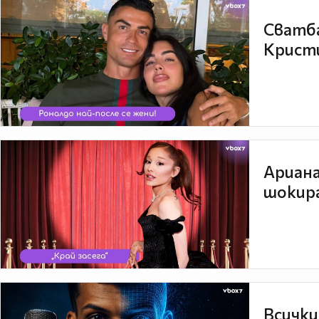
Сватба
Кристи
Ариана
шокира
Всички