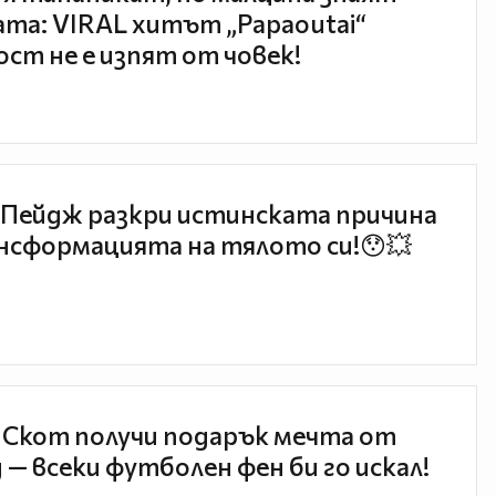
та: VIRAL хитът „Papaoutai“
ст не е изпят от човек!
Пейдж разкри истинската причина
нсформацията на тялото си!😯💥
 Скот получи подарък мечта от
 — всеки футболен фен би го искал!