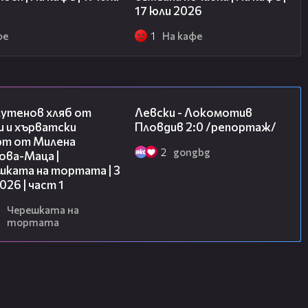
17 юли 2026
фе
1
На кафе
16:02
06:10
лутенов хляб от
Левски - Локомотив
и и хърватски
Пловдив 2:0 /репортаж/
рт от Милена
2
gongbg
ова-Маца |
шката на тортата | 3
2026 | част 1
Черешката на
тортата