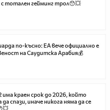
 с тотален гейминг трол😯💥
иарда по-късно: EA вече официално е
еност на Саудитска Арабия💰
 2 има краен срок до 2026, който
 да спази, иначе никога няма да се
😯💥