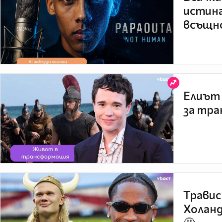
истина
всъщно
Елиът 
за тра
Травис
Холанд