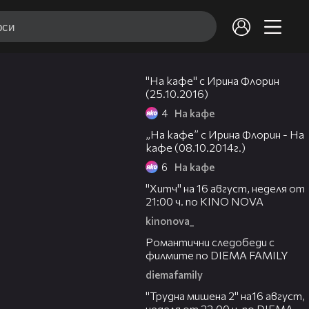
28:40
"На кафе" с Ирина Флорин
(25.10.2016)
4
На кафе
20:04
„На кафе” с Ирина Флорин - На
кафе (08.10.2014г.)
6
На кафе
00:30
"Хитч" на 16 август, неделя от
21:00 ч. по KINO NOVA
kinonova_
00:31
Романтични следобеди с
филмите по DIEMA FAMILY
diemafamily
00:31
"Трудна мишена 2" на16 август,
неделя от 22.00 ч. по DIEMA