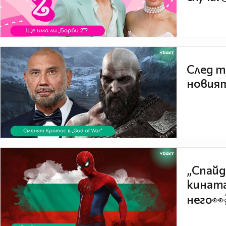
След т
новият
„Спайд
кината
него👀