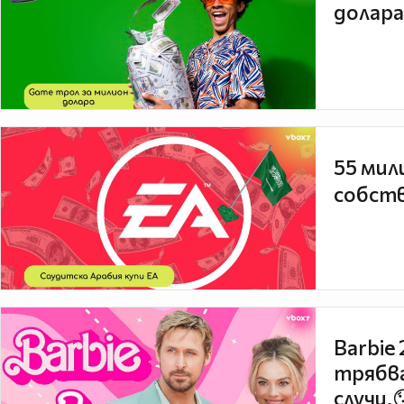
долара
55 мил
собств
Barbie
трябва
случи.