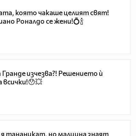
та, която чакаше целият свят!
ано Роналдо се жени!💍🍾
 Гранде изчезва?! Решението ѝ
 всички!😯💥
 я тананикат, но малцина знаят