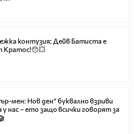
ежка контузия: Дейв Батиста е
 Кратос!😯💥
ър-мен: Нов ден“ буквално взриви
 у нас – ето защо всички говорят за
🎬