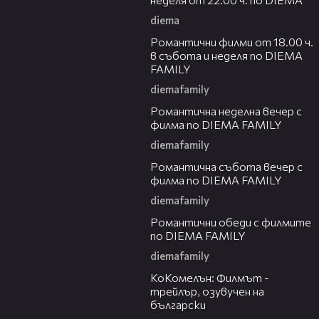
diema
00:36
Романтични филми от 18.00 ч.
в събота и неделя по DIEMA
FAMILY
diemafamily
00:21
Романтичнa неделна вечер с
филма по DIEMA FAMILY
diemafamily
00:20
Романтичнa събота вечер с
филма по DIEMA FAMILY
diemafamily
00:32
Романтични обеди с филмите
по DIEMA FAMILY
diemafamily
01:06
КоКомелън: Филмът -
трейлър, озувучен на
български