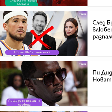
След Б
влюбен
разпал
Пи Дид
Новата