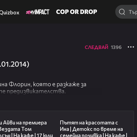
Quizbox
СЛЕДВАЙ
1396
.01.2014)
на Флорин, която е разкаже за
те предизвикателства.
02:58
17:40
 Айви на премиера
Пътят на красотата с
звездата Том
Ина | Детокс по време на
сън | На кафе | 17 юли
семейна почивка | На кафе |