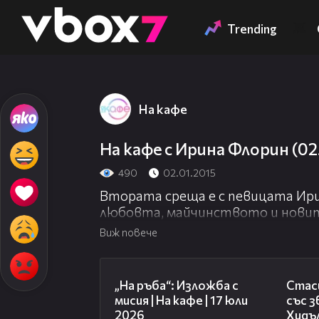
Member of
👾
Trending
На кафе
На кафе с Ирина Флорин (02
490
02.01.2015
Втората среща е с певицата Ири
любовта, майчинството и нови
Виж повече
09:09
„На ръба“: Изложба с
Стаси
мисия | На кафе | 17 юли
със 
2026
Хидъл