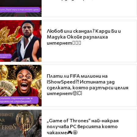
Любов или скандал? Карди Би и
Мадука Окойе разпалиха
интернет❤️‍🔥🔥
Плати ли FIFA милиони на
IShowSpeed?! Истината зад
сделката, която разтърси целия
интернет🤑💥
„Game of Thrones“ най-накрая
получава PC версията която
чакахме🎮🤩