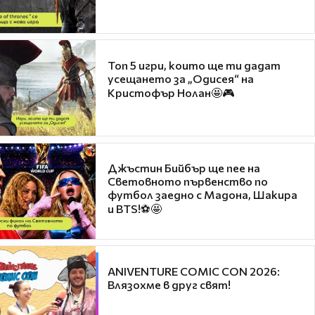
Топ 5 игри, които ще ти дадат
усещането за „Одисея“ на
Кристофър Нолан🤩🎮
Джъстин Бийбър ще пее на
Световното първенство по
футбол заедно с Мадона, Шакира
и BTS!⚽🤩
ANIVENTURE COMIC CON 2026:
Влязохме в друг свят!