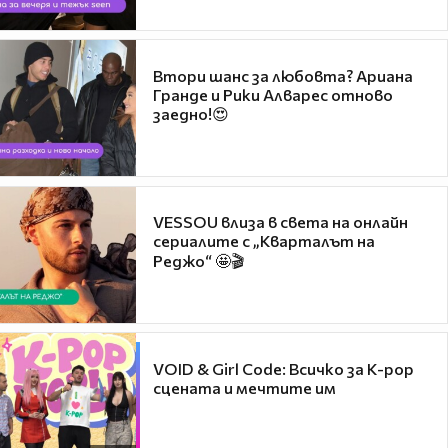
Втори шанс за любовта? Ариана
Гранде и Рики Алварес отново
заедно!😍
VESSOU влиза в света на онлайн
сериалите с „Кварталът на
Реджо“ 🤩🎬
VOID & Girl Code: Всичко за K-pop
сцената и мечтите им