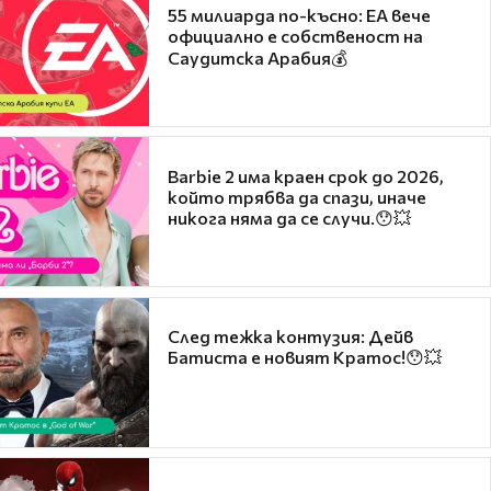
55 милиарда по-късно: EA вече
официално е собственост на
Саудитска Арабия💰
Barbie 2 има краен срок до 2026,
който трябва да спази, иначе
никога няма да се случи.😯💥
След тежка контузия: Дейв
Батиста е новият Кратос!😯💥