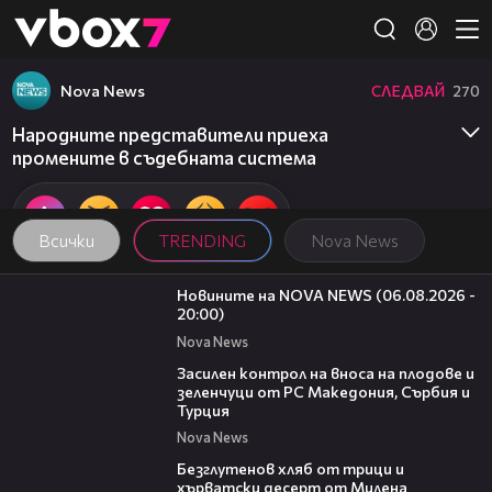
Member of
👾
Nova News
СЛЕДВАЙ
270
Народните представители приеха
промените в съдебната система
Всички
TRENDING
Nova News
23:12
Новините на NOVA NEWS (06.08.2026 -
20:00)
Nova News
01:53
Засилен контрол на вноса на плодове и
зеленчуци от РС Македония, Сърбия и
Турция
Nova News
15:35
Безглутенов хляб от трици и
хърватски десерт от Милена