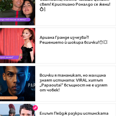
свят! Кристиано Роналдо се жени!
💍🍾
Ариана Гранде изчезва?!
Решението ѝ шокира всички!😯💥
Всички я тананикат, но малцина
знаят истината: VIRAL хитът
„Papaoutai“ всъщност не е изпят
от човек!
Елиът Пейдж разкри истинската