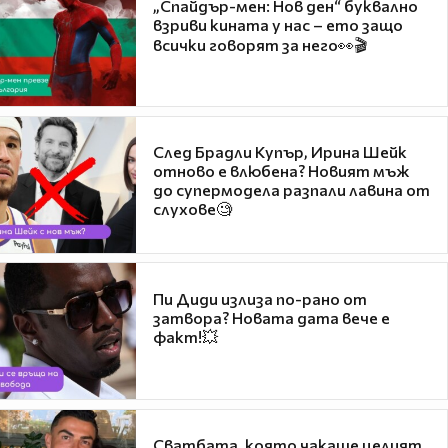
„Спайдър-мен: Нов ден“ буквално
взриви кината у нас – ето защо
всички говорят за него👀🎬
След Брадли Купър, Ирина Шейк
отново е влюбена? Новият мъж
до супермодела разпали лавина от
слухове🧐
Пи Диди излиза по-рано от
затвора? Новата дата вече е
факт!💥
Сватбата, която чакаше целият