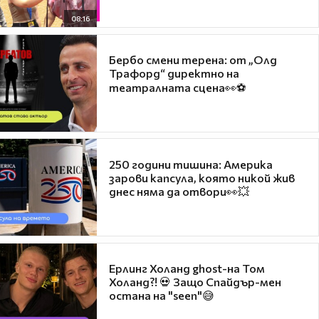
08:16
Бербо смени терена: от „Олд
Трафорд“ директно на
театралната сцена👀⚽
250 години тишина: Америка
зарови капсула, която никой жив
днес няма да отвори👀💥
Ерлинг Холанд ghost-на Том
Холанд?! 💀 Защо Спайдър-мен
остана на "seen"😅