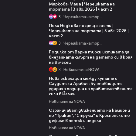
Маркова-Маца | Черешката на
тортата | 3 авг. 2026 | част 2
3
Черешката на тортата
13:03
Поли Недкова посреща гости |
Черешката на тортата | 5 авг. 2026 |
част 2
3
Черешката на тортата
03:09
Родилка от Варна търси истината за
внезапната смърт на детето си в края
на 9 месец
3
Новините на NOVA
00:47
Нова ескалация между хутите и
Саудитска Арабия: Бунтовниците
удариха позиции на правителствените
сили в Йемен
Новините на NOVA
00:51
Ограничават движението на камиони
по "Тракия", "Струма" и Кресненското
дефиле в петък и неделя
Новините на NOVA
00:35