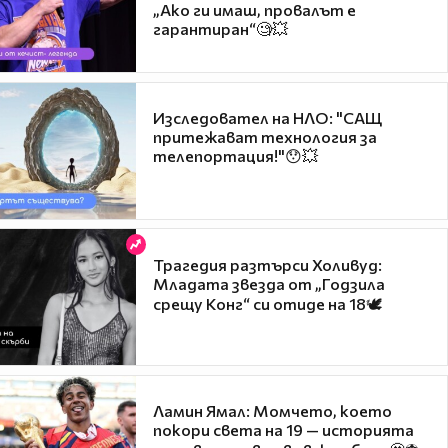
„Ако ги имаш, провалът е
гарантиран“🧐💥
Изследовател на НЛО: "САЩ
притежават технология за
телепортация!"😯💥
Трагедия разтърси Холивуд:
Младата звезда от „Годзила
срещу Конг“ си отиде на 18🕊️
Ламин Ямал: Момчето, което
покори света на 19 — историята