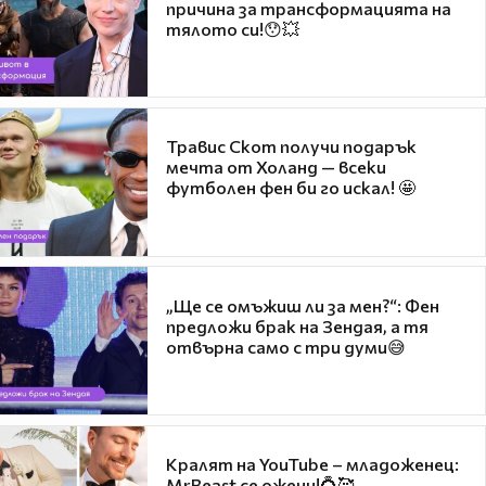
причина за трансформацията на
тялото си!😯💥
Травис Скот получи подарък
мечта от Холанд — всеки
футболен фен би го искал! 🤩
„Ще се омъжиш ли за мен?“: Фен
предложи брак на Зендая, а тя
отвърна само с три думи😅
Кралят на YouTube – младоженец:
MrBeast се ожени!💍🥰