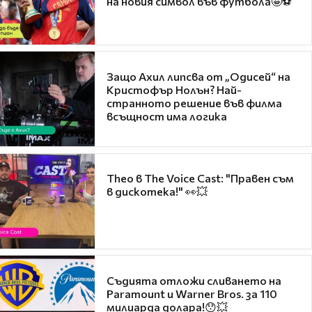
на новия символ във футбола🤩⚽
Защо Ахил липсва от „Одисей“ на
Кристофър Нолън? Най-
странното решение във филма
всъщност има логика
Theo в The Voice Cast: "Правен съм
в дискотека!" 👀💥
Съдията отложи сливането на
Paramount и Warner Bros. за 110
милиарда долара!😯💥