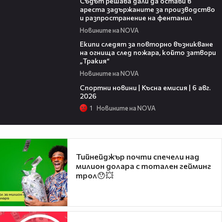
Съдът решава дали да остави в
ареста задържаните за производство
и разпространение на фентанил
Новините на NOVA
00:34
Екипи следят за повторно възникване
на огнища след пожара, който затвори
„Тракия“
Новините на NOVA
04:51
Спортни новини | Късна емисия | 6 авг.
2026
1
Новините на NOVA
Тийнейджър почти спечели над
милион долара с тотален гейминг
трол😯💥