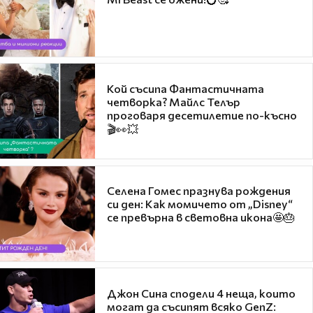
Кой съсипа Фантастичната
четворка? Майлс Телър
проговаря десетилетие по-късно
🎬👀💥
Селена Гомес празнува рождения
си ден: Как момичето от „Disney“
се превърна в световна икона🤩🎂
Джон Сина сподели 4 неща, които
могат да съсипят всяко GenZ: