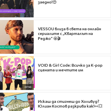
заедно!😍
VESSOU влиза в света на онлайн
сериалите с „Кварталът на
Реджо“ 🤩🎬
VOID & Girl Code: Всичко за K-pop
сцената и мечтите им
07:50
Искаш да стигнеш до Холивуд?
Юлиан Костов разкрива как!👀💥