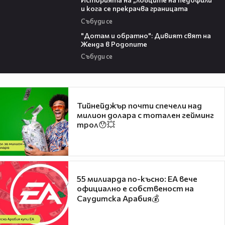
и кога се прекрачва границата
Събуди се
06:40
"Дотам и обратно": Дивият свят на
Женда в Родопите
Събуди се
Тийнейджър почти спечели над
милион долара с тотален гейминг
трол😯💥
55 милиарда по-късно: EA вече
официално е собственост на
Саудитска Арабия💰