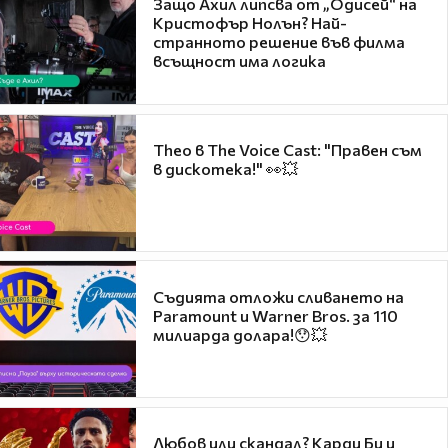
Защо Ахил липсва от „Одисей“ на
Кристофър Нолън? Най-
странното решение във филма
всъщност има логика
Theo в The Voice Cast: "Правен съм
в дискотека!" 👀💥
Съдията отложи сливането на
Paramount и Warner Bros. за 110
милиарда долара!😯💥
Любов или скандал? Карди Би и