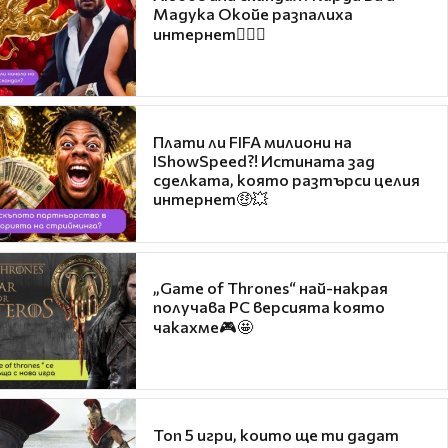
Мадука Окойе разпалиха
интернет❤️‍🔥🔥
Плати ли FIFA милиони на
IShowSpeed?! Истината зад
сделката, която разтърси целия
интернет🤑💥
„Game of Thrones“ най-накрая
получава PC версията която
чакахме🎮🤩
Топ 5 игри, които ще ти дадат