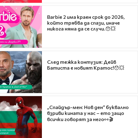
Barbie 2 има краен срок до 2026,
който трябва да спази, иначе
никога няма да се случи.😯💥
След тежка контузия: Дейв
Батиста е новият Кратос!😯💥
„Спайдър-мен: Нов ден“ буквално
взриви кината у нас – ето защо
всички говорят за него👀🎬