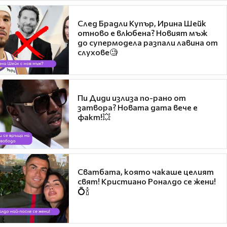
След Брадли Купър, Ирина Шейк
отново е влюбена? Новият мъж
до супермодела разпали лавина от
слухове🧐
Пи Диди излиза по-рано от
затвора? Новата дата вече е
факт!💥
Сватбата, която чакаше целият
свят! Кристиано Роналдо се жени!
💍🍾