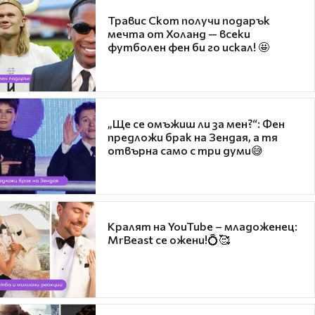
Травис Скот получи подарък
мечта от Холанд — всеки
футболен фен би го искал! 🤩
„Ще се омъжиш ли за мен?“: Фен
предложи брак на Зендая, а тя
отвърна само с три думи😅
Кралят на YouTube – младоженец:
MrBeast се ожени!💍🥰