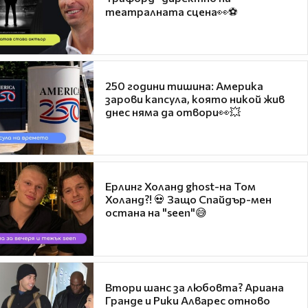
театралната сцена👀⚽
250 години тишина: Америка
зарови капсула, която никой жив
днес няма да отвори👀💥
Ерлинг Холанд ghost-на Том
Холанд?! 💀 Защо Спайдър-мен
остана на "seen"😅
Втори шанс за любовта? Ариана
Гранде и Рики Алварес отново