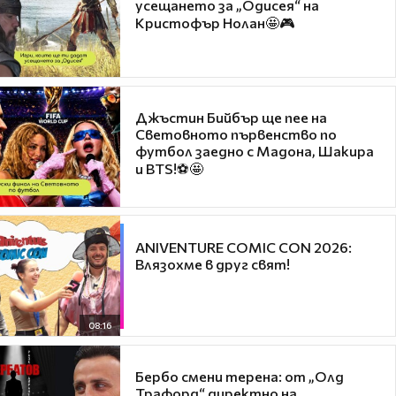
усещането за „Одисея“ на
Кристофър Нолан🤩🎮
Джъстин Бийбър ще пее на
Световното първенство по
футбол заедно с Мадона, Шакира
и BTS!⚽🤩
ANIVENTURE COMIC CON 2026:
Влязохме в друг свят!
08:16
Бербо смени терена: от „Олд
Трафорд“ директно на