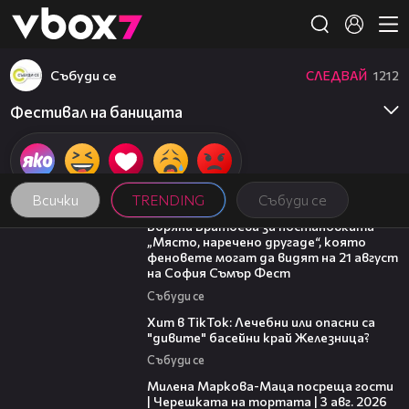
Member of
👾
Събуди се
СЛЕДВАЙ
1212
Фестивал на баницата
Всички
TRENDING
Събуди се
11:27
Боряна Братоева за постановката
„Място, наречено другаде“, която
феновете могат да видят на 21 август
на София Съмър Фест
Събуди се
05:33
Хит в TikTok: Лечебни или опасни са
"дивите" басейни край Железница?
Събуди се
20:17
Милена Маркова-Маца посреща гости
| Черешката на тортата | 3 авг. 2026