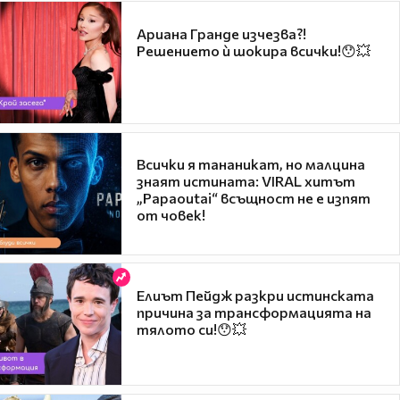
Ариана Гранде изчезва?!
Решението ѝ шокира всички!😯💥
Всички я тананикат, но малцина
знаят истината: VIRAL хитът
„Papaoutai“ всъщност не е изпят
от човек!
Елиът Пейдж разкри истинската
причина за трансформацията на
тялото си!😯💥