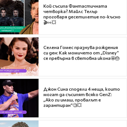
Кой съсипа Фантастичната
четворка? Майлс Телър
проговаря десетилетие по-късно
🎬👀💥
Селена Гомес празнува рождения
си ден: Как момичето от „Disney“
се превърна в световна икона🤩🎂
Джон Сина сподели 4 неща, които
могат да съсипят всяко GenZ:
„Ако ги имаш, провалът е
гарантиран“🧐💥