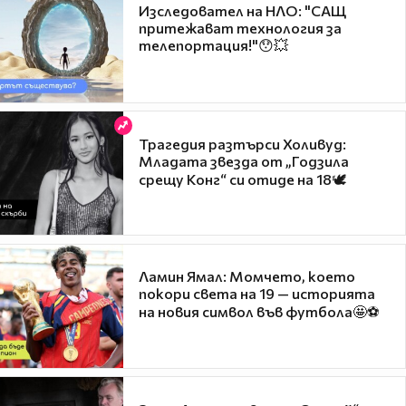
Изследовател на НЛО: "САЩ
притежават технология за
телепортация!"😯💥
Трагедия разтърси Холивуд:
Младата звезда от „Годзила
срещу Конг“ си отиде на 18🕊️
Ламин Ямал: Момчето, което
покори света на 19 — историята
на новия символ във футбола🤩⚽