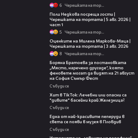
6
Черешката на тортата
19:25
Поли Недкова посреща гости |
Черешката на тортата | 5 авг. 2026 |
част 1
5
Черешката на тортата
14:06
Оценките на Милена Маркова-Маца |
Черешката на тортата | 3 авг. 2026
8
Черешката на тортата
11:27
Боряна Братоева за постановката
„Място, наречено другаде“, която
феновете могат да видят на 21 август
на София Съмър Фест
Събуди се
05:33
Хит в TikTok: Лечебни или опасни са
"дивите" басейни край Железница?
Събуди се
02:48
Една от най-красивите пеперуди в
света се появи в музея в Пловдив
Събуди се
06:36
Историята на „ловците на педофили”